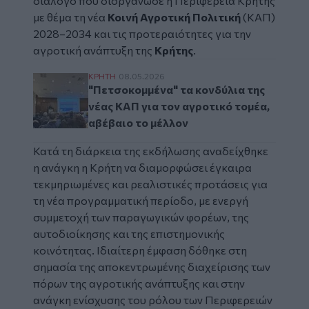
διάλογο που διοργάνωσε η Περιφέρεια Κρήτης
με θέμα τη νέα
Κοινή Αγροτική Πολιτική
(ΚΑΠ)
2028–2034 και τις προτεραιότητες για την
αγροτική ανάπτυξη της
Κρήτης
.
"Πετσοκομμένα" τα κονδύλια της νέας ΚΑΠ 
ΚΡΗΤΗ
08.05.2026
"Πετσοκομμένα" τα κονδύλια της
νέας ΚΑΠ για τον αγροτικό τομέα,
αβέβαιο το μέλλον
Κατά τη διάρκεια της εκδήλωσης αναδείχθηκε
η ανάγκη η Κρήτη να διαμορφώσει έγκαιρα
τεκμηριωμένες και ρεαλιστικές προτάσεις για
τη νέα προγραμματική περίοδο, με ενεργή
συμμετοχή των παραγωγικών φορέων, της
αυτοδιοίκησης και της επιστημονικής
κοινότητας. Ιδιαίτερη έμφαση δόθηκε στη
σημασία της αποκεντρωμένης διαχείρισης των
πόρων της αγροτικής ανάπτυξης και στην
ανάγκη ενίσχυσης του ρόλου των Περιφερειών