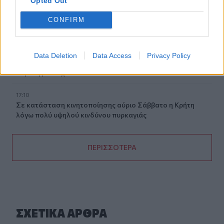
Opted Out
Δήμος Πλατανιά: Συνεχίζονται οι καλοκαιρινές
εκδηλώσεις “Πολιτιστικό Καλοκαίρι 2026, 16ο Φεστιβάλ
CONFIRM
Γη - Πολιτισμός- Τουρισμός”
17:10
Data Deletion
Data Access
Privacy Policy
Δήμος Ανωγείων: Ένταξη έργου αγροτικής οδοποιίας στο
Στρατηγικό Σχέδιο ΚΑΠ 2023–2027
17:10
Σε κατάσταση κινητοποίησης αύριο Σάββατο η Κρήτη
λόγω πολύ υψηλού κινδύνου πυρκαγιάς
ΠΕΡΙΣΣΟΤΕΡΑ
ΣΧΕΤΙΚA AΡΘΡΑ