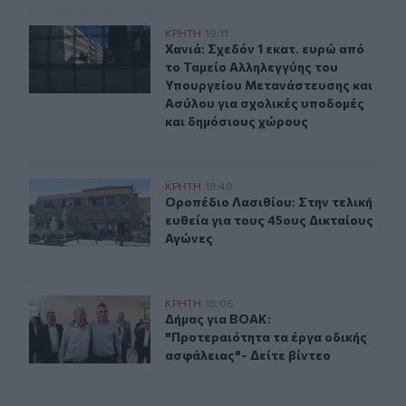
Χανιά: Σχεδόν 1 εκατ. ευρώ από το Ταμείο Αλληλεγγύη
ΚΡΗΤΗ
19:11
Χανιά: Σχεδόν 1 εκατ. ευρώ από τ
Χανιά: Σχεδόν 1 εκατ. ευρώ από
το Ταμείο Αλληλεγγύης του
Υπουργείου Μετανάστευσης και
Ασύλου για σχολικές υποδομές
και δημόσιους χώρους
Οροπέδιο Λασιθίου: Στην τελική ευθεία για τους 45ους
ΚΡΗΤΗ
18:40
Οροπέδιο Λασιθίου: Στην τελική ευ
Οροπέδιο Λασιθίου: Στην τελική
ευθεία για τους 45ους Δικταίους
Αγώνες
Δήμας για ΒΟΑΚ: "Προτεραιότητα τα έργα οδικής ασφάλ
ΚΡΗΤΗ
18:06
Δήμας για ΒΟΑΚ: "Προτεραιότητα τα
Δήμας για ΒΟΑΚ:
"Προτεραιότητα τα έργα οδικής
ασφάλειας"- Δείτε βίντεο