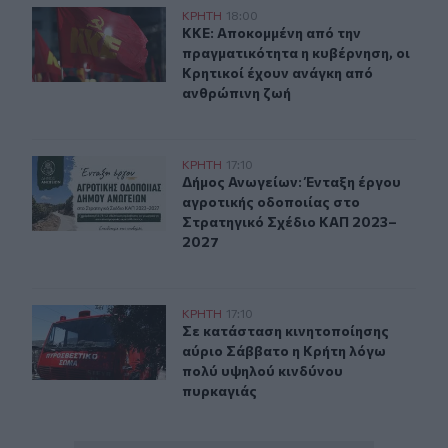
ΚΚΕ: Αποκομμένη από την πραγματικότητα η κυβέρνηση,
ΚΡΗΤΗ
18:00
ΚΚΕ: Αποκομμένη από την πραγματι
ΚΚΕ: Αποκομμένη από την
πραγματικότητα η κυβέρνηση, οι
Κρητικοί έχουν ανάγκη από
ανθρώπινη ζωή
Δήμος Ανωγείων: Ένταξη έργου αγροτικής οδοποιίας σ
ΚΡΗΤΗ
17:10
Δήμος Ανωγείων: Ένταξη έργου αγρ
Δήμος Ανωγείων: Ένταξη έργου
αγροτικής οδοποιίας στο
Στρατηγικό Σχέδιο ΚΑΠ 2023–
2027
Σε κατάσταση κινητοποίησης αύριο Σάββατο η Κρήτη λ
ΚΡΗΤΗ
17:10
Σε κατάσταση κινητοποίησης αύριο
Σε κατάσταση κινητοποίησης
αύριο Σάββατο η Κρήτη λόγω
πολύ υψηλού κινδύνου
πυρκαγιάς