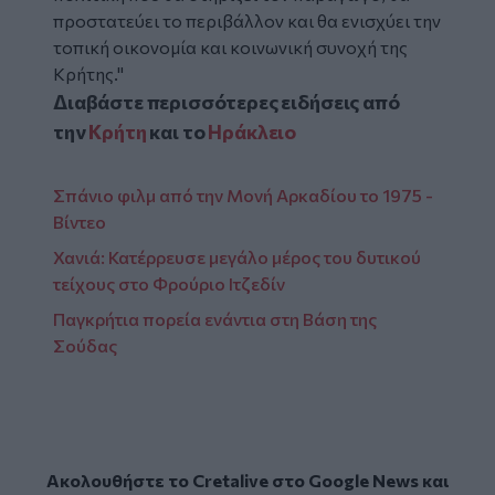
προστατεύει το περιβάλλον και θα ενισχύει την
τοπική οικονομία και κοινωνική συνοχή της
Κρήτης."
Διαβάστε περισσότερες ειδήσεις από
την
Κρήτη
και το
Ηράκλειο
Σπάνιο φιλμ από την Μονή Αρκαδίου το 1975 -
Βίντεο
Χανιά: Κατέρρευσε μεγάλο μέρος του δυτικού
τείχους στο Φρούριο Ιτζεδίν
Παγκρήτια πορεία ενάντια στη Βάση της
Σούδας
Ακολουθήστε το Cretalive στο
Google News
και