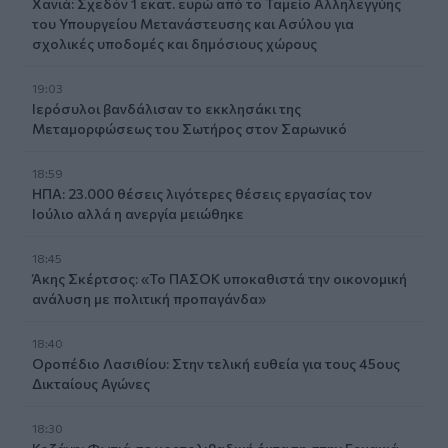
Χανιά: Σχεδόν 1 εκατ. ευρώ από το Ταμείο Αλληλεγγύης
του Υπουργείου Μετανάστευσης και Ασύλου για
σχολικές υποδομές και δημόσιους χώρους
19:03
Ιερόσυλοι βανδάλισαν το εκκλησάκι της
Μεταμορφώσεως του Σωτήρος στον Σαρωνικό
18:59
ΗΠΑ: 23.000 θέσεις λιγότερες θέσεις εργασίας τον
Ιούλιο αλλά η ανεργία μειώθηκε
18:45
Άκης Σκέρτσος: «Το ΠΑΣΟΚ υποκαθιστά την οικονομική
ανάλυση με πολιτική προπαγάνδα»
18:40
Οροπέδιο Λασιθίου: Στην τελική ευθεία για τους 45ους
Δικταίους Αγώνες
18:30