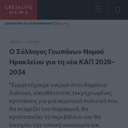
Homepage
/
30 °C
ΠΑΡΑΣΚΕΥΗ 7.8.2026
ΗΡΑΚΛΕΙΟ
ΑΡΧΙΚΗ
/
ΚΡΉΤΗ
Ο Σύλλογος Γεωπόνων Νομού
Ηρακλείου για τη νέα ΚΑΠ 2028–
2034
"Συμμετέχουμε ενεργά στον δημόσιο
διάλογο, καταθέτοντας τεκμηριωμένες
προτάσεις για μια αγροτική πολιτική που
θα στηρίζει τον παραγωγό, θα
προστατεύει το περιβάλλον και θα
ενισχύει την τοπική οικονομία και