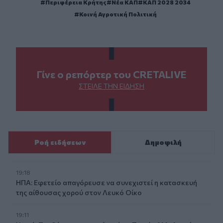
Περιφέρεια Κρήτης
Νέα ΚΑΠ
ΚΑΠ 2028 2034
Κοινή Αγροτική Πολιτική
Γίνε ο ρεπόρτερ του CRETALIVE
ΣΤΕΊΛΕ ΤΗΝ ΕΊΔΗΣΗ
Ροή ειδήσεων
Δημοφιλή
19:18
ΗΠΑ: Εφετείο απαγόρευσε να συνεχιστεί η κατασκευή
της αίθουσας χορού στον Λευκό Οίκο
19:11