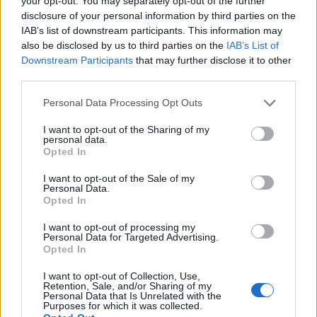
your opt-out. You may separately opt-out of the further
disclosure of your personal information by third parties on the
17:57
Ενισχύθηκαν οι πυροσβεστικές δυνάμεις στην πυρκαγιά
IAB’s list of downstream participants. This information may
σε αγροτοδασική έκταση στο Στεφάνι Κορίνθου
also be disclosed by us to third parties on the
IAB’s List of
Downstream Participants
that may further disclose it to other
third parties.
17:40
Χανιά: «4 Εποχές στον Δήμο Πλατανιά» - Εγκαίνια
Personal Data Processing Opt Outs
Ομαδικής Έκθεσης Ζωγραφικής & Φωτογραφίας
I want to opt-out of the Sharing of my
17:37
personal data.
Πυρκαγιά σε έκταση με χαμηλή βλάστηση στο
Opted In
Μαρκόπουλο Αττικής
I want to opt-out of the Sale of my
Personal Data.
17:32
Opted In
Ελληνικός Ερυθρός Σταυρός: Τι πρέπει να περιέχει ένα
φαρμακείο διακοπών
I want to opt-out of processing my
Personal Data for Targeted Advertising.
Opted In
17:24
Aποκαλύψεις σοκ για απειλές θανάτου στο Μουντιάλ:
I want to opt-out of Collection, Use,
«Θα ανατινάξω τον Μέσι με τέσσερις βόμβες!»
Retention, Sale, and/or Sharing of my
Personal Data that Is Unrelated with the
Purposes for which it was collected.
17:22