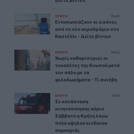
ΚΡΗΤΗ
15:43
Εντυπωσιάζουν οι εικόνες
από το νέο αεροδρόμιο στο
Καστέλλι - Δείτε βίντεο
ΚΡΗΤΗ
14:02
Χωρίς καθαρίστριες οι
τουαλέτες της Κνωσού μετά
τον σάλο με τα
φιλοδωρήματα - Τί συνέβη
ΚΡΗΤΗ
17:10
Σε κατάσταση
κινητοποίησης αύριο
Σάββατο η Κρήτη λόγω
πολύ υψηλού κινδύνου
πυρκαγιάς