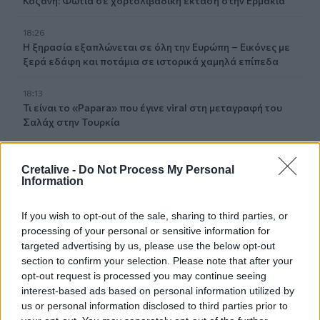
Κοζάνη: Φωτιά σε χορτολιβαδική έκταση στην Ερμακιά
18:26
Η ξηρασία εξαπλώνεται σε όλη την Ευρώπη – Εικόνες με
ξερά εδάφη και ποτάμια σε ιστορικά χαμηλά επίπεδα
18:13
Τι είναι το «Papara» που έγινε viral στη μεταγραφή του
Σαλάχ στην Τουρκία
18:09
ΕΛ.ΑΣ Κρήτη: Ποιοι αξιωματικοί προήχθησαν - Όλα τα
Cretalive -
Do Not Process My Personal
Information
ονόματα
18:06
If you wish to opt-out of the sale, sharing to third parties, or
Δήμας για ΒΟΑΚ: "Προτεραιότητα τα έργα οδικής
processing of your personal or sensitive information for
ασφάλειας"- Δείτε βίντεο
targeted advertising by us, please use the below opt-out
section to confirm your selection. Please note that after your
opt-out request is processed you may continue seeing
18:00
ΚΚΕ: Αποκομμένη από την πραγματικότητα η κυβέρνηση,
interest-based ads based on personal information utilized by
οι Κρητικοί έχουν ανάγκη από ανθρώπινη ζωή
us or personal information disclosed to third parties prior to