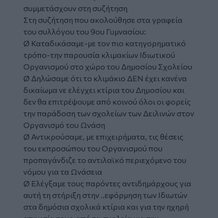
συμμετάσχουν στη συζήτηση
Στη συζήτηση που ακολούθησε στα γραφεία
του συλλόγου του 9ου Γυμνασίου:
Ø Καταδικάσαμε-με τον πιο κατηγορηματικό
τρόπο-την παρουσία κλιμακίων Ιδιωτικού
Οργανισμού στο χώρο του Δημοσίου Σχολείου
Ø Δηλώσαμε ότι το κλιμάκιο ΔΕΝ έχει κανένα
δικαίωμα νε ελέγχει κτίρια του Δημοσίου και
δεν θα επιτρέψουμε από κοινού όλοι οι φορείς
την παράδοση των σχολείων των Δειλινών στον
Οργανισμό του Ωνάση
Ø Αντικρούσαμε, με επιχειρήματα, τις θέσεις
του εκπροσώπου του Οργανισμού που
προπαγάνδιζε το αντιλαϊκό περιεχόμενο του
νόμου για τα Ωνάσεια
Ø Ελέγξαμε τους παρόντες αντιδημάρχους για
αυτή τη στήριξη στην ..εφόρμηση των Ιδιωτών
στα δημόσια σχολικά κτίρια και για την ηχηρή