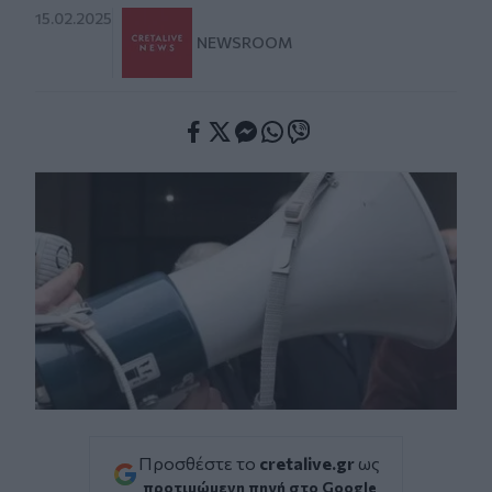
15.02.2025
NEWSROOM
Facebook
Twitter
Messenger
Whatsapp
Viber
Προσθέστε το
cretalive.gr
ως
προτιμώμενη πηγή στο Google