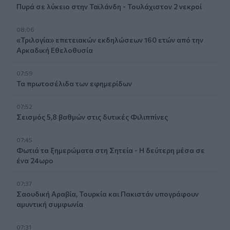
Πυρά σε λύκειο στην Ταϊλάνδη - Τουλάχιστον 2 νεκροί
08:06
«Τριλογία» επετειακών εκδηλώσεων 160 ετών από την
Αρκαδική Εθελοθυσία
07:59
Τα πρωτοσέλιδα των εφημερίδων
07:52
Σεισμός 5,8 βαθμών στις δυτικές Φιλιππίνες
07:45
Φωτιά τα ξημερώματα στη Σητεία - Η δεύτερη μέσα σε
ένα 24ωρο
07:37
Σαουδική Αραβία, Τουρκία και Πακιστάν υπογράφουν
αμυντική συμφωνία
07:31