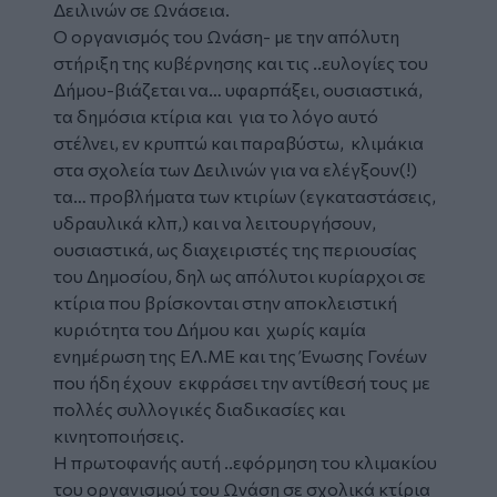
Δειλινών σε Ωνάσεια.
Ο οργανισμός του Ωνάση- με την απόλυτη
στήριξη της κυβέρνησης και τις ..ευλογίες του
Δήμου-βιάζεται να… υφαρπάξει, ουσιαστικά,
τα δημόσια κτίρια και για το λόγο αυτό
στέλνει, εν κρυπτώ και παραβύστω, κλιμάκια
στα σχολεία των Δειλινών για να ελέγξουν(!)
τα… προβλήματα των κτιρίων (εγκαταστάσεις,
υδραυλικά κλπ,) και να λειτουργήσουν,
ουσιαστικά, ως διαχειριστές της περιουσίας
του Δημοσίου, δηλ ως απόλυτοι κυρίαρχοι σε
κτίρια που βρίσκονται στην αποκλειστική
κυριότητα του Δήμου και χωρίς καμία
ενημέρωση της ΕΛ.ΜΕ και της Ένωσης Γονέων
που ήδη έχουν εκφράσει την αντίθεσή τους με
πολλές συλλογικές διαδικασίες και
κινητοποιήσεις.
Η πρωτοφανής αυτή ..εφόρμηση του κλιμακίου
του οργανισμού του Ωνάση σε σχολικά κτίρια