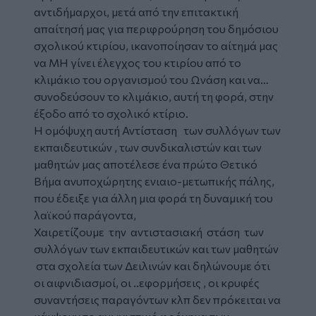
αντιδήμαρχοι, μετά από την επιτακτική
απαίτησή μας για περιφρούρηση του δημόσιου
σχολικού κτιρίου, ικανοποίησαν το αίτημά μας
να ΜΗ γίνει έλεγχος του κτιρίου από το
κλιμάκιο του οργανισμού του Ωνάση και να…
συνοδεύσουν το κλιμάκιο, αυτή τη φορά, στην
έξοδο από το σχολικό κτίριο.
Η ομόψυχη αυτή Αντίσταση των συλλόγων των
εκπαιδευτικών , των συνδικαλιστών και των
μαθητών μας αποτέλεσε ένα πρώτο Θετικό
Βήμα ανυποχώρητης ενιαιο-μετωπικής πάλης,
που έδειξε για άλλη μια φορά τη δυναμική του
λαϊκού παράγοντα,
Χαιρετίζουμε την αντιστασιακή στάση των
συλλόγων των εκπαιδευτικών και των μαθητών
στα σχολεία των Δειλινών και δηλώνουμε ότι
οι αιφνιδιασμοί, οι ..εφορμήσεις , οι κρυφές
συναντήσεις παραγόντων κλπ δεν πρόκειται να