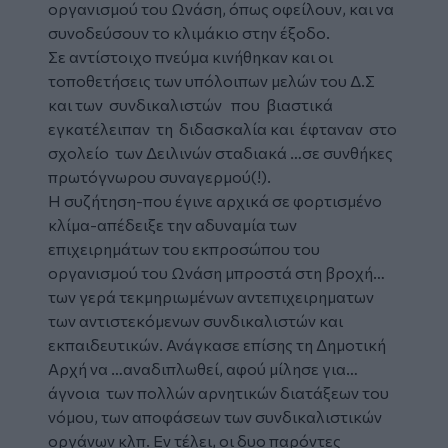
οργανισμού του Ωνάση, όπως οφείλουν, και να
συνοδεύσουν το κλιμάκιο στην έξοδο.
Σε αντίστοιχο πνεύμα κινήθηκαν και οι
τοποθετήσεις των υπόλοιπων μελών του Δ.Σ
και των συνδικαλιστών που βιαστικά
εγκατέλειπαν τη διδασκαλία και έφταναν στο
σχολείο των Δειλινών σταδιακά …σε συνθήκες
πρωτόγνωρου συναγερμού(!).
Η συζήτηση-που έγινε αρχικά σε φορτισμένο
κλίμα-απέδειξε την αδυναμία των
επιχειρημάτων του εκπροσώπου του
οργανισμού του Ωνάση μπροστά στη βροχή…
των γερά τεκμηριωμένων αντεπιχειρηματων
των αντιστεκόμενων συνδικαλιστών και
εκπαιδευτικών. Ανάγκασε επίσης τη Δημοτική
Αρχή να …αναδιπλωθεί, αφού μίλησε για…
άγνοια των πολλών αρνητικών διατάξεων του
νόμου, των αποφάσεων των συνδικαλιστικών
οργάνων κλπ. Εν τέλει, οι δυο παρόντες