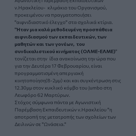
Αγωνιστική Παρέμβαση Εκπαιδευτικών
ν.Ηρακλείου
- κλιμάκιο του Οργανισμού,
προκειμένου να πραγματοποιήσει
"αιφνιδιαστικό έλεγχο" στα σχολικά κτίρια.
"
Ήταν μια καλά μεθοδευμένη προσπάθεια
αιφνιδιασμού των εκπαιδευτικών, των
μαθητών και των γονέων, του
συνδικαλιστικού κινήματος (ΟΛΜΕ-ΕΛΜΕ)
"
τονίζεται στην ίδια ανακοίνωση την ώρα που
για την Δευτέρα 17 Φεβρουαρίου, είναι
προγραμματισμένη απεργιακή
κινητοποίηση(8-2μμ) και και συγκέντρωση στις
12.30μμ στον κυκλικό κόμβο του Jumbo στη
Λεωφόρο 62 Μαρτύρων.
Στόχος σύμφωνα πάντα με Αγωνιστική
Παρέμβαση Εκπαιδευτικών ν.Ηρακλείου
"η
αποτροπή της μετατροπής των σχολείων των
Δειλινών σε "Ωνάσεια."