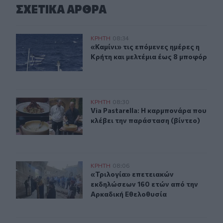
ΣΧΕΤΙΚA AΡΘΡΑ
Καιρός: «Καμίνι» τις επόμενες ημέρες η Κρήτη και μελτέ
ΚΡΗΤΗ
08:34
«Καμίνι» τις επόμενες ημέρες η Κρή
«Καμίνι» τις επόμενες ημέρες η
Κρήτη και μελτέμια έως 8 μποφόρ
Via Pastarella: Η καρμπονάρα που κλέβει την παράσταση
ΚΡΗΤΗ
08:30
Via Pastarella: Η καρμπονάρα που κ
Via Pastarella: Η καρμπονάρα που
κλέβει την παράσταση (βίντεο)
«Τριλογία» επετειακών εκδηλώσεων 160 ετών από την 
ΚΡΗΤΗ
08:06
«Τριλογία» επετειακών εκδηλώσεων
«Τριλογία» επετειακών
εκδηλώσεων 160 ετών από την
Αρκαδική Εθελοθυσία