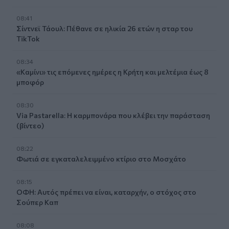
08:41
Σίντνεϊ Τάουλ: Πέθανε σε ηλικία 26 ετών η σταρ του
TikTok
08:34
«Καμίνι» τις επόμενες ημέρες η Κρήτη και μελτέμια έως 8
μποφόρ
08:30
Via Pastarella: Η καρμπονάρα που κλέβει την παράσταση
(βίντεο)
08:22
Φωτιά σε εγκαταλελειμμένο κτίριο στο Μοσχάτο
08:15
ΟΦΗ: Αυτός πρέπει να είναι, καταρχήν, ο στόχος στο
Σούπερ Καπ
08:08