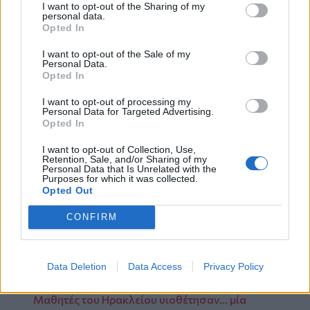
Απέναντι σε αύτη την στυγνά Αντιλαϊκή
I want to opt-out of the Sharing of my
personal data.
Πολιτική της Απομόρφωσης των Λαϊκών
Opted In
Στρωμάτων και της Κατάργησης των
I want to opt-out of the Sale of my
βασικότερων Εργασιακών και Μορφωτικών
Personal Data.
Κατακτήσεων των Εκπαιδευτικών, ο Μόνος
Opted In
Δρόμος είναι η Συνέχεια και ακόμη μεγαλύτερη
I want to opt-out of processing my
Ανάπτυξη της Συλλογικής Πάλης
Personal Data for Targeted Advertising.
Όλοι στην Απεργιακή Κινητοποήηση(8-2μμ) τη
Opted In
Δευτερα(17/2) και στη Συγκέντρωση(12.30μμ)
I want to opt-out of Collection, Use,
στη Λεωφόρο 62 Μαρτύρων"
Retention, Sale, and/or Sharing of my
Personal Data that Is Unrelated with the
Purposes for which it was collected.
Διαβάστε περισσότερες ειδήσεις από
Opted Out
την
Κρήτη
και το
Ηράκλειο
CONFIRM
Χανιά: "Όλοι στο μπλόκο στα Μεγάλα
Χωράφια" - Συνεχίζονται οι κινητοποιήσεις
Data Deletion
Data Access
Privacy Policy
των αγροτοκτηνοτρόφων
Μαθητές του Ηρακλείου υιοθέτησαν... μία