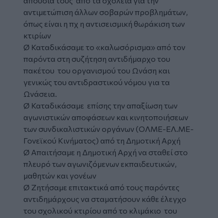
απουσία τους από τα σχολεία για την
αντιμετώπιση άλλων σοβαρών προβλημάτων,
όπως είναι η πχ η αντισεισμική θωράκιση των
κτιρίων
Ø Καταδικάσαμε το «καλωσόρισμα» από τον
παρόντα στη συζήτηση αντιδήμαρχο του
πακέτου του οργανισμού του Ωνάση και
γενικώς του αντιδραστικού νόμου για τα
Ωνάσεια.
Ø Καταδικάσαμε επίσης την απαξίωση των
αγωνιστικών αποφάσεων και κινητοποιήσεων
των συνδικαλιστικών οργάνων (ΟΛΜΕ-ΕΛ.ΜΕ-
Γονεϊκού Κινήματος) από τη Δημοτική Αρχή
Ø Απαιτήσαμε η Δημοτική Αρχή να σταθεί στο
πλευρό των αγωνιζόμενων εκπαιδευτικών,
μαθητών και γονέων
Ø Ζητήσαμε επιτακτικά από τους παρόντες
αντιδημάρχους να σταματήσουν κάθε έλεγχο
του σχολικού κτιρίου από το κλιμάκιο του