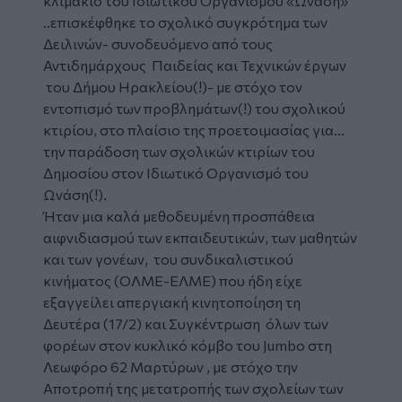
κλιμάκιο του Ιδιωτικού Οργανισμού «Ωνάση»
..επισκέφθηκε το σχολικό συγκρότημα των
Δειλινών- συνοδευόμενο από τους
Αντιδημάρχους Παιδείας και Τεχνικών έργων
του Δήμου Ηρακλείου(!)- με στόχο τον
εντοπισμό των προβλημάτων(!) του σχολικού
κτιρίου, στο πλαίσιο της προετοιμασίας για…
την παράδοση των σχολικών κτιρίων του
Δημοσίου στον Ιδιωτικό Οργανισμό του
Ωνάση(!).
Ήταν μια καλά μεθοδευμένη προσπάθεια
αιφνιδιασμού των εκπαιδευτικών, των μαθητών
και των γονέων, του συνδικαλιστικού
κινήματος (ΟΛΜΕ-ΕΛΜΕ) που ήδη είχε
εξαγγείλει απεργιακή κινητοποίηση τη
Δευτέρα (17/2) και Συγκέντρωση όλων των
φορέων στον κυκλικό κόμβο του Jumbo στη
Λεωφόρο 62 Μαρτύρων , με στόχο την
Αποτροπή της μετατροπής των σχολείων των