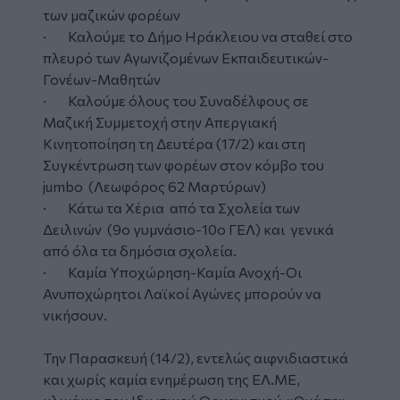
των μαζικών φορέων
· Καλούμε το Δήμο Ηράκλειου να σταθεί στο
πλευρό των Αγωνιζομένων Εκπαιδευτικών-
Γονέων-Μαθητών
· Καλούμε όλους του Συναδέλφους σε
Μαζική Συμμετοχή στην Απεργιακή
Κινητοποίηση τη Δευτέρα (17/2) και στη
Συγκέντρωση των φορέων στον κόμβο του
jumbo (Λεωφόρος 62 Μαρτύρων)
· Κάτω τα Χέρια από τα Σχολεία των
Δειλινών (9ο γυμνάσιο-10ο ΓΕΛ) και γενικά
από όλα τα δημόσια σχολεία.
· Καμία Υποχώρηση-Καμία Ανοχή-Οι
Ανυποχώρητοι Λαϊκοί Αγώνες μπορούν να
νικήσουν.
Την Παρασκευή (14/2), εντελώς αιφνιδιαστικά
και χωρίς καμία ενημέρωση της ΕΛ.ΜΕ,