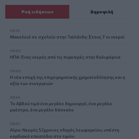
Ροή ειδήσεων
Δημοφιλή
09:13
Μακελειό σε σχολείο στην Ταϊλάνδη: Στους 7 οι νεκροί
09:00
ΗΠΑ: Ένας νεκρός από τις πυρκαγιές στην Καλιφόρνια
09:00
Η νέα εποχή της επιχειρηματικής χρηματοδότησης και η
αξία των συνεργειών
08:54
Το Αβδού τιμά ένα μεγάλο δημιουργό, ένα μεγάλο
μαέστρο, ένα μεγάλο δάσκαλο
08:50
Αίγιο: Νεκρός 52χρονος οδηγός λεωφορείου, υπέστη
καρδιακό επεισόδιο στο τιμόνι