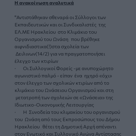
Η ανακοίνωση αναλυτικά
"Αντιστάθηκαν σθεναρά οι Σύλλογοι των
Εκπαιδευτικών και οι Συνδικαλιστές της
ΕΛ.ΜΕ Ηρακλείου στο Κλιμάκιο του
Οργανισμού του Ωνάση που βρέθηκε
αιφνιδιαστικα(!)στα σχολεία των
Δειλινων(14/2) για να πραγματοποιήσει
έλεγχο των κτιρίων
· Οι Συλλογικοί Φορείς -με ανυποχώρητο
αγωνιστικό παλμό - είπαν ένα ηχηρό «όχι»
στον έλεγχο των σχολικών κτιρίων από το
κλιμάκιο του Ωνάσειου Οργανισμού και στη
μετατροπή των σχολειών σε «Ωνάσεια» της
Ιδιωτικο-Οικονομικής Λειτουργίας
· Η Συνοδεία του κλιμακίου του οργανισμού
του Ωνάση από τους Εκπροσώπους του Δήμου
Ηρακλείου θέτει τη Δημοτική Αρχή απέναντι
στον Ενωτικό και Συλλογικό Αγώνα Αντίστασης