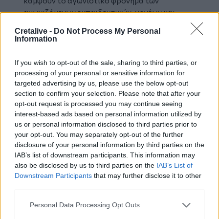
κάμψουν το αγωνιστικό φρόνημα των
αγωνιζόμενων εκπαιδευτικών, γονέων και
μαθητών που ομόθυμα αντιπαλεύουν τα
Cretalive -
Do Not Process My Personal
αντιδραστικά μέτρα της Ιδιωτικοποίησης της
Information
εκπαίδευσης.
Η κυβέρνηση της Ν.Δ –ως σταθερός
If you wish to opt-out of the sale, sharing to third parties, or
εκφραστής των συμφερόντων του κεφαλαίου-
processing of your personal or sensitive information for
μπροστά στην καθολική αντίσταση στον
targeted advertising by us, please use the below opt-out
section to confirm your selection. Please note that after your
αντιδραστικό νόμο για τα Ωνάσεια, αλλά την
opt-out request is processed you may continue seeing
παλλαϊκή καταδίκη του κρατικού εγκλήματος
interest-based ads based on personal information utilized by
των Τεμπών-επιλέγει τη γνωστή της μέθοδο
us or personal information disclosed to third parties prior to
της βεβιασμένης επιβολής τετελεσμένων, της
your opt-out. You may separately opt-out of the further
πλήρους απαξίωσης των συνδικαλιστικών
disclosure of your personal information by third parties on the
οργάνων και απεργιακών αγώνων.
IAB’s list of downstream participants. This information may
Επιβεβαιώνει καθημερινά την απόλυτη
also be disclosed by us to third parties on the
IAB’s List of
Downstream Participants
that may further disclose it to other
προσήλωσή της στον κεντρικό της στόχο που
third parties.
είναι ο αφοπλισμός του λαού από κάθε
μορφωτικό, εργασιακό και δημοκρατικό
Personal Data Processing Opt Outs
δικαίωμα.