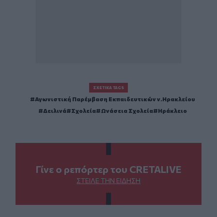
ΣΧΕΤΙΚΆ TAGS
Αγωνιστική Παρέμβαση Εκπαιδευτικών ν.Ηρακλείου
Δειλινά
Σχολεία
Ωνάσεια Σχολεία
Ηράκλειο
Γίνε ο ρεπόρτερ του CRETALIVE
ΣΤΕΊΛΕ ΤΗΝ ΕΊΔΗΣΗ