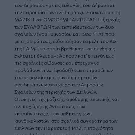
του Δημοσίου- με τις ευλογίες του Δήμου και
την παρουσία των αντιδημάρχων-συνάντησε τη
ΜΑΖΙΚΉ και ΟΜΟΘΥΜΗ ΑΝΤΙΣΤΑΣΗ εξ αρχής
των ΣΥΛΛΟΓΩΝ των εκπαιδευτικών των δυο
σχολείων (9ου Γυμνασίου και 10ου ΓΕΛ), που,
με τη σειρά τους, ειδοποίησαν τα μέλη του Δ.Σ
της ΕΛ.ΜΕ, τα οποία βρέθηκαν …σε συνθήκες
«κλεφτοπόλεμου» : Άφησαν κατ’ επειγόντως
τις σχολικές αίθουσες και έτρεχαν να
προλάβουν την… έφοδο(!) των εκπροσώπων
του κεφαλαίου και των συμπορευτών
αντιδημάρχων στο χώρο των Δημοσίων
Σχολείων της περιοχής των Δειλινών.
Οι σκηνές της μαζικής, ομόθυμης, ενωτικής και
ανυποχώρητης Αντίστασης των
εκπαιδευτικών, των μαθητών, των
συνδικαλιστών στο σχολικό συγκρότημα των
Δειλινών την Παρασκευή 14/2 , η ετοιμότητα