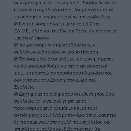
συγκρότημα, ενώ το κλιμάκιο ..διαβουλευόταν
έξω από το σχολικό κτίριο. Μπροστά σε αυτά
τα δεδομένα, πήραμε τις εξής πρωτοβουλίες
Ø Ενημερώσαμε όλα τα μέλη του Δ.Σ της
ΕΛ.ΜΕ, αλλά και την Ένωση Γονέων για αυτή τη
..μυστική έφοδο
Ø Χαιρετίσαμε την πρωτοβουλία των
συλλόγων διδασκόντων για Αντίσταση
Ø Τονίσαμε ότι όλοι μαζί-με μια φωνή- πρέπει
να διαμαρτυρηθούμε για την αιφνιδιαστική
και.. .εν κρυπτώ παρουσία του κλιμακίου του
οργανισμού του Ωνάση στο χώρο του
Σχολείου.
Ø Δεχτήκαμε το αίτημα του διευθυντή του 9ου
σχολείου να γίνει συζήτηση με το
προαναφερόμενο κλιμάκιο και με τους
αντιδημάρχους, αλλά με τον όρο ότι οι μαθητές
θα παραμείνουν στην αυλή του σχολείου και
επιπλέον οι σύλλογοι διδασκόντων θα