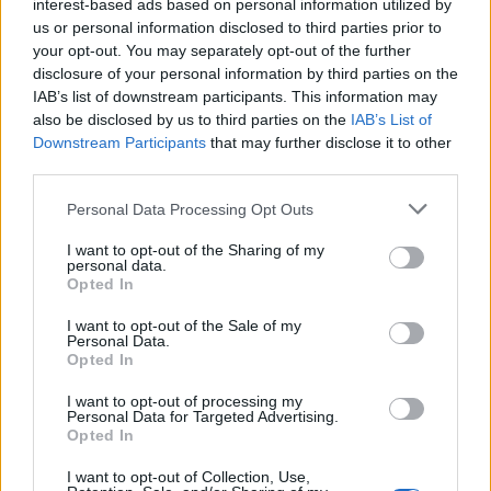
interest-based ads based on personal information utilized by
us or personal information disclosed to third parties prior to
Ροή ειδήσεων
Δημοφιλή
your opt-out. You may separately opt-out of the further
disclosure of your personal information by third parties on the
IAB’s list of downstream participants. This information may
18:55
also be disclosed by us to third parties on the
IAB’s List of
Η πρώτη ομάδα που συλλυπήθηκε για τον χαμό του
Downstream Participants
that may further disclose it to other
πατέρα του Μέσι
third parties.
18:45
Personal Data Processing Opt Outs
Τα «Παραμύθια του Σαββάτου»… πάνε διακοπές!
I want to opt-out of the Sharing of my
personal data.
18:38
Opted In
Μυστήριο 3.500 ετών στη Σαντορίνη: Ο 15χρονος που δεν
πρόλαβε να ξεφύγει από το τσουνάμι μπορεί ν' αλλάξει
I want to opt-out of the Sale of my
τη χρονολογία της μεγάλης έκρηξης
Personal Data.
Opted In
18:22
I want to opt-out of processing my
ΟΦΗ: Έκλεισε τον Λορέντσο Ντίκμαν
Personal Data for Targeted Advertising.
Opted In
18:21
ΕΛΓΕΚΑ: Προληπτική ανάκληση γνωστής μαρμελάδας
I want to opt-out of Collection, Use,