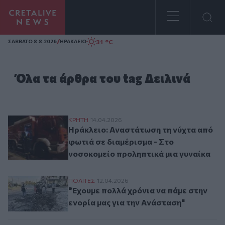
Homepage
/
31 °C
ΣAΒΒΑΤΟ 8.8.2026
ΗΡΑΚΛΕΙΟ
Όλα τα άρθρα του tag Δειλινά
Ηράκλειο: Αναστάτωση τη νύχτα από φωτι
ΚΡΗΤΗ
14.04.2026
Ηράκλειο: Αναστάτωση τη νύχτα από
φωτιά σε διαμέρισμα - Στο
νοσοκομείο προληπτικά μια γυναίκα
"Έχουμε πολλά χρόνια να πάμε στην ενορί
ΠΟΛΙΤΕΣ
12.04.2026
"Έχουμε πολλά χρόνια να πάμε στην
ενορία μας για την Ανάσταση"