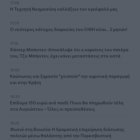
17:38
Η Τεχνητή Νοημοσύνη «αλλάζει» τον εγκέφαλό μας
17:29
Ο νεότερος κάτοχος διαρκείας του ΟΦΗ είναι... 2 μηνών!
17:16
Χάντερ Μπάιντεν: Αποκάλυψε ότι ο καρκίνος του πατέρα
του, Τζο Μπάιντεν, έχει κάνει μεταστάσεις στα οστά
16:56
Καύσωνας και ξηρασία "χτυπούν" την αγροτική παραγωγή
και στην Κρήτη
16:39
Επίδομα 150 ευρώ ανά παιδί: Ποιοι θα πληρωθούν τέλη
στα Αυγούστου – Όλες οι προϋποθέσεις
16:25
Φωτιά στη Βοιωτία: Η δραματική επιχείρηση διάσωσης
πολιτών μέσω θαλάσσης από την Πυροσβεστική