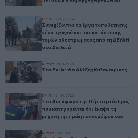
Δειλινών ο Δήμαρχος Ηρακλείου
Συνεχίζονται τα έργα τοποθέτησης νέου
ΚΡΗΤΗ
21.02.2024
Συνεχίζονται τα έργα τοποθέτησης
νέου αγωγού και αποκατάστασης
τομών οδοστρώματος από τη ΔΕΥΑΗ
στα Δειλινά
Στα Δειλινά ο Αλέξης Καλοκαιρινός
ΚΡΗΤΗ
09.11.2023
Στα Δειλινά ο Αλέξης Καλοκαιρινός
Στο Αυτόφωρο την Πέμπτη ο άνδρας που κ
ΚΡΗΤΗ
24.10.2023
Στο Αυτόφωρο την Πέμπτη ο άνδρας
που κατηγορείται ότι έκαψε τη
μηχανή της πρώην συντρόφου του
Μαρία Καναβάκη: Έχουμε ουσιαστικές λύσ
ΚΡΗΤΗ
20.09.2023