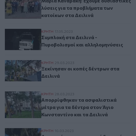
Μαρία Καναβάκη: Έχουμε ουσιαστικές
λύσεις για τα προβλήματα των
κατοίκων στα Δειλινά
Συμπλοκή στα Δειλινά - Πυροβολισμοί κα
ΚΡΗΤΗ
17.05.2023
Συμπλοκή στα Δειλινά -
Πυροβολισμοί και αλληλομηνύσεις
Ξεκίνησαν οι κοπές δέντρων στα Δειλινά
ΚΡΗΤΗ
29.03.2023
Ξεκίνησαν οι κοπές δέντρων στα
Δειλινά
Απορρίφθηκαν τα ασφαλιστικά μέτρα για τ
ΚΡΗΤΗ
28.03.2023
Απορρίφθηκαν τα ασφαλιστικά
μέτρα για τα δέντρα στον Άγιο
Κωνσταντίνο και τα Δειλινά
Διατηρείται η προσωρινή διαταγή: Απαγορ
ΚΡΗΤΗ
10.03.2023