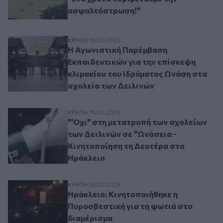
ασφαλτόστρωση!"
H Αγωνιστική Παρέμβαση Εκπαιδευτικών γ
ΚΡΗΤΗ
16.02.2025
H Αγωνιστική Παρέμβαση
Εκπαιδευτικών για την επίσκεψη
κλιμακίου του Ιδρύματος Ωνάση στα
σχολεία των Δειλινών
"'Οχι" στη μετατροπή των σχολείων των Δ
ΚΡΗΤΗ
15.02.2025
"'Οχι" στη μετατροπή των σχολείων
των Δειλινών σε "Ωνάσεια -
Κινητοποίηση τη Δευτέρα στο
Ηράκλειο
Ηράκλειο: Κινητοποιήθηκε η Πυροσβεστικ
ΚΡΗΤΗ
13.02.2025
Ηράκλειο: Κινητοποιήθηκε η
Πυροσβεστική για τη φωτιά στο
διαμέρισμα