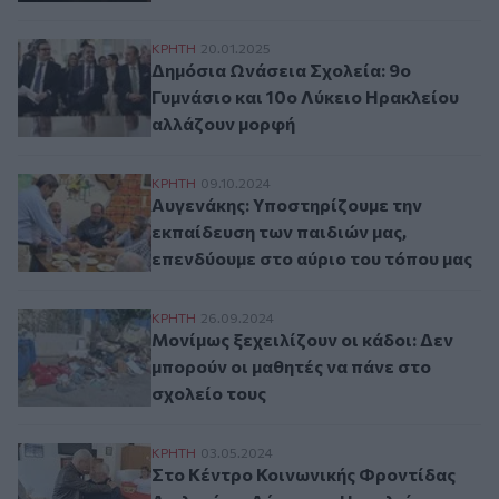
Δημόσια Ωνάσεια Σχολεία: 9ο Γυμνάσιο κ
ΚΡΗΤΗ
20.01.2025
Δημόσια Ωνάσεια Σχολεία: 9ο
Γυμνάσιο και 10ο Λύκειο Ηρακλείου
αλλάζουν μορφή
Αυγενάκης: Υποστηρίζουμε την εκπαίδευσ
ΚΡΗΤΗ
09.10.2024
Αυγενάκης: Υποστηρίζουμε την
εκπαίδευση των παιδιών μας,
επενδύουμε στο αύριο του τόπου μας
Μονίμως ξεχειλίζουν οι κάδοι: Δεν μπορού
ΚΡΗΤΗ
26.09.2024
Μονίμως ξεχειλίζουν οι κάδοι: Δεν
μπορούν οι μαθητές να πάνε στο
σχολείο τους
Στο Κέντρο Κοινωνικής Φροντίδας Δειλι
ΚΡΗΤΗ
03.05.2024
Στο Κέντρο Κοινωνικής Φροντίδας