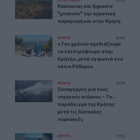
Καύσωνας και ξηρασία
"χτυπούν" την αγροτική
παραγωγή και στην Κρήτη
ΚΡΗΤΗ
15:40
«Του χρόνου σχεδιάζουμε
να επιστρέψουμε στην
Κρήτη», μετά τη φωτιά στο
νότιο Ρέθυμνο
ΚΡΗΤΗ
13:28
Συναγερμός για τους
ισχυρούς ανέμους – Το...
παράδειγμα της Κρήτης
μετά τις δύσκολες
πυρκαγιές
ΚΡΗΤΗ
11:56