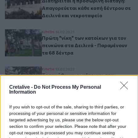
Διατηρείται η προσωρινή διαταγή:
Απαγορεύεται κάθε κοπή δέντρου σε
Δειλινά και νεκροταφείο
Πρώτη "νίκη" των κατοίκων για τον πευκώ
ΚΡΗΤΗ
14.02.2023
Πρώτη "νίκη" των κατοίκων για τον
πευκώνα στα Δειλινά - Παραμένουν
τα 68 δέντρα
Ξεσηκώθηκαν οι κάτοικοι στα Δειλινά για
ΚΡΗΤΗ
13.02.2023
Ξεσηκώθηκαν οι κάτοικοι στα
Δειλινά για τις κοπές των δέντρων
Cretalive -
Do Not Process My Personal
Information
If you wish to opt-out of the sale, sharing to third parties, or
Σελιδοποίηση
Current page
1
Προηγούμενη σελίδα
Next page
processing of your personal or sensitive information for
targeted advertising by us, please use the below opt-out
section to confirm your selection. Please note that after your
opt-out request is processed you may continue seeing