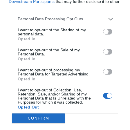
Downstream Participants
that may further disclose it to other
third parties.
17:56
Ρέθυμνο: Κάλεσμα των οικοδόμων για μαζική συμμετοχή
στο συλλαλητήριο της ΔΕΘ
Personal Data Processing Opt Outs
I want to opt-out of the Sharing of my
personal data.
ΠΕΡΙΣΣΟΤΕΡΑ
Opted In
I want to opt-out of the Sale of my
Personal Data.
Opted In
I want to opt-out of processing my
Personal Data for Targeted Advertising.
ΣΧΕΤΙΚA AΡΘΡΑ
Opted In
I want to opt-out of Collection, Use,
Χανιά: Εκδήλωση μνήμης για τα 81 χρόνια από τη Χιροσ
ΚΡΗΤΗ
19:42
Retention, Sale, and/or Sharing of my
Χανιά: Εκδήλωση μνήμης για τα 81 
Χανιά: Εκδήλωση μνήμης για τα 81
Personal Data that Is Unrelated with the
Purposes for which it was collected.
χρόνια από τη Χιροσίμα και το
Opted Out
Ναγκασάκι
CONFIRM