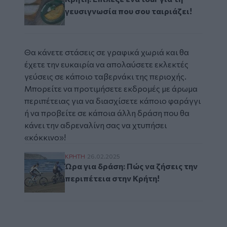
γευσιγνωσία που σου ταιριάζει!
Θα κάνετε στάσεις σε γραφικά χωριά και θα
έχετε την ευκαιρία να απολαύσετε εκλεκτές
γεύσεις σε κάποιο ταβερνάκι της περιοχής.
Μπορείτε να προτιμήσετε εκδρομές με άρωμα
περιπέτειας για να διασχίσετε κάποιο φαράγγι
ή να προβείτε σε κάποια άλλη δράση που θα
κάνει την αδρεναλίνη σας να χτυπήσει
«κόκκινο»!
Ώρα για δράση: Πώς να ζήσεις την περιπέτε
ΚΡΗΤΗ
26.02.2025
Ώρα για δράση: Πώς να ζήσεις την
περιπέτεια στην Κρήτη!