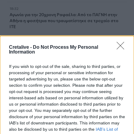
18:32
Αγωνία για την 20χρονη Ραφαέλα: Από το ΠΑΓΝΗ στην
Αθήνα η φοιτήτρια που τραυματίστηκε σε τροχαίο στο
ΙΤΕ
18:19
Δύο συλλήψεις για την υπόθεση του 72χρονου που είχε
Cretalive -
Do Not Process My Personal
Information
βρεθεί νεκρός σε αυτοκίνητο στα Άνω Λιόσια
18:09
If you wish to opt-out of the sale, sharing to third parties, or
Ντύθηκε «Χάρος», ανέβηκε στην οροφή νοσοκομείου
processing of your personal or sensitive information for
και... σκόρπισε τον τρόμο
targeted advertising by us, please use the below opt-out
section to confirm your selection. Please note that after your
18:05
opt-out request is processed you may continue seeing
Γιώργος Σφακιανάκης: Η παρέμβαση για το
interest-based ads based on personal information utilized by
μεταναστευτικό με φόντο τη Θέουτα
us or personal information disclosed to third parties prior to
your opt-out. You may separately opt-out of the further
18:04
disclosure of your personal information by third parties on the
Υπ. Παιδείας: Ανακοινώθηκαν 95 ειδικότητες και 860
IAB’s list of downstream participants. This information may
τμήματα των ΣΑΕΚ – Πότε ξεκινούν οι αιτήσεις
also be disclosed by us to third parties on the
IAB’s List of