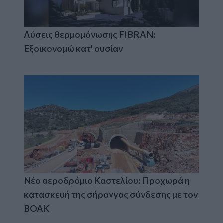
Λύσεις θερμομόνωσης FIBRAN:
Εξοικονομώ κατ' ουσίαν
Νέο αεροδρόμιο Καστελίου: Προχωρά η
κατασκευή της σήραγγας σύνδεσης με τον
ΒΟΑΚ