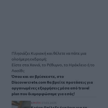
Πλησιάζει Κυριακή και θέλετε να πάτε μια
ολοήμερη εκδρομή;
Είστε στα
Χανιά
, το
Ρέθυμνο
, το
Ηράκλειο
ή το
Λασίθι
;
Όπου και αν βρίσκεστε, στο
Discovercrete.com
θα βρείτε προτάσεις για
οργανωμένες εξορμήσεις μέσα από
travel
plan
που διαμορφώσαμε για εσάς!
Κρήτη: Επίλεξε ένα tour για τη γευσιγνωσία
ΚΡΗΤΗ
07.03.2025
Κρήτη: Επίλεξε ένα tour για τη