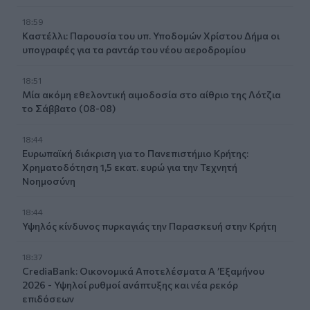
18:59
Καστέλλι: Παρουσία του υπ. Υποδομών Χρίστου Δήμα οι
υπογραφές για τα ραντάρ του νέου αεροδρομίου
18:51
Μία ακόμη εθελοντική αιμοδοσία στο αίθριο της Λότζια
το Σάββατο (08-08)
18:44
Ευρωπαϊκή διάκριση για το Πανεπιστήμιο Κρήτης:
Χρηματοδότηση 1,5 εκατ. ευρώ για την Τεχνητή
Νοημοσύνη
18:44
Υψηλός κίνδυνος πυρκαγιάς την Παρασκευή στην Κρήτη
18:37
CrediaBank: Οικονομικά Αποτελέσματα A ’Εξαμήνου
2026 - Υψηλοί ρυθμοί ανάπτυξης και νέα ρεκόρ
επιδόσεων