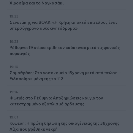
Χιροσίμα και το Ναγκασάκι
19:33
Σενετάκης για ΒΟΑΚ: «Η Κρήτη αποκτά επιτέλους έναν
υπερσύγχρονο αυτοκινητόδρομο»
19:23
Ρέθυμνο: 19 κτίρια κρίθηκαν «κόκκινα» μετά τις φονικές
πυρκαγιές
19:16
Σαμοθράκη: Στο νοσοκομείο 15χρονη μετά από πτώση –
Ειδοποίησε μόνη της το 112
19:14
Φωτιές στο Ρέθυμνο: Αποζημιώσεις και για τον
κατεστραμμένο εξοπλισμό άρδευσης
19:01
Κυψέλη: Η πρώτη δήλωση της οικογένειας της 38χρονης
Λίζα που βρέθηκε νεκρή