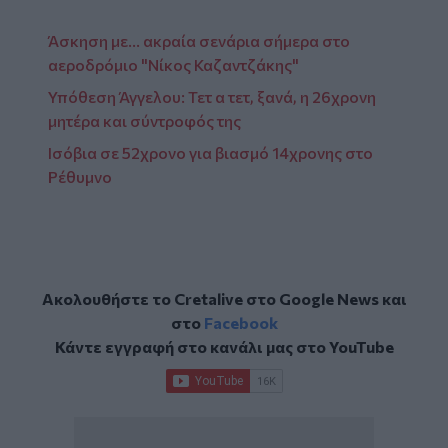
Άσκηση με... ακραία σενάρια σήμερα στο
αεροδρόμιο "Νίκος Καζαντζάκης"
Υπόθεση Άγγελου: Τετ α τετ, ξανά, η 26χρονη
μητέρα και σύντροφός της
Ισόβια σε 52χρονο για βιασμό 14χρονης στο
Ρέθυμνο
Ακολουθήστε το Cretalive στο
Google News
και
στο
Facebook
Κάντε εγγραφή στο κανάλι μας στο
YouTube