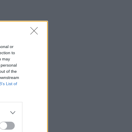
θερμοκρασία-ρεκόρ 48 βαθμών
22:32
Υπόθεση Marfin: Έφθασε στην Ελλάδα
η 46χρονη κατηγορούμενη για
εμπρησμό
sonal or
22:30
ection to
Αυτές είναι οι πιο επικίνδυνες
ou may
εβδομάδες για μεγάλες πυρκαγιές
 personal
out of the
22:21
 downstream
Χρήστος Δάντης: «Δεν περίμενα την
B’s List of
αχαριστία, 22 χρόνια μετά και
συνάδελφοι προσπαθούν να ξεχάσουν
ότι έγραψα αυτό το τραγούδι»
22:14
Ξεκινούν τα δοκιμαστικά δρομολόγια
της επέκτασης του Μετρό
Θεσσαλονίκης