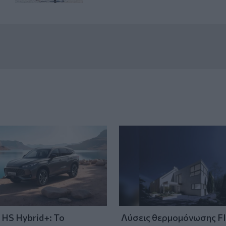
HS Hybrid+: Το
Λύσεις θερμομόνωσης F