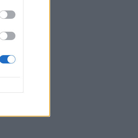
22:05
Τζόκερ: Αυτοί είναι οι τυχεροί αριθμοί
που κερδίζουν πάνω από 2 εκατ. ευρώ
21:56
Συρία: Βόμβα εξερράγη σε λεωφορείο
κοντά στη Δαμασκό – Τουλάχιστον 2
νεκροί και 13 τραυματίες
21:43
Απίστευτο περιστατικό σε αγώνα
μπέιζμπολ: Μπαστούνι παίκτη
εκτοξεύτηκε στις κερκίδες και
τραυμάτισε θεατή - Δείτε βίντεο
21:30
Γκουτέρες: Άμεσος τερματισμός των
επιθέσεων κατά αμάχων σε Ουκρανία
και Ρωσία