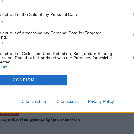
In
o opt-out of the Sale of my Personal Data.
In
to opt-out of processing my Personal Data for Targeted
ο
Google News
και στο
Facebook
ing.
In
κανάλι μας στο
YouTube
o opt-out of Collection, Use, Retention, Sale, and/or Sharing
ersonal Data that Is Unrelated with the Purposes for which it
lected.
Out
CONFIRM
Data Deletion
Data Access
Privacy Policy
ΙΚΆ TAGS
ίκος Καζαντζάκης
Αεροδρόμιο Ηρακλείου