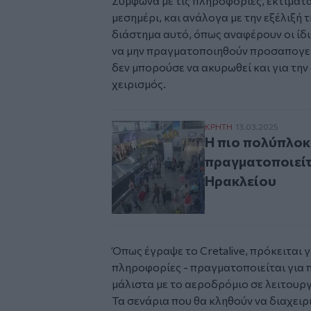
Σύμφωνα με τις πληροφορίες, εκτιμάται
μεσημέρι, και ανάλογα με την εξέλιξή 
διάστημα αυτό, όπως αναφέρουν οι ίδι
να μην πραγματοποιηθούν προσαπογει
δεν μπορούσε να ακυρωθεί και για την
χειρισμός.
Η πιο πολύπλοκη κα
ΚΡΗΤΗ
13.03.2025
Η πιο πολύπλοκ
πραγματοποιείτ
Ηρακλείου
Όπως έγραψε το Cretalive, πρόκειται γ
πληροφορίες - πραγματοποιείται για 
μάλιστα με το αεροδρόμιο σε λειτουρ
Τα σενάρια που θα κληθούν να διαχειρ