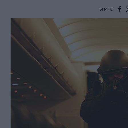
SHARE:
Face
T