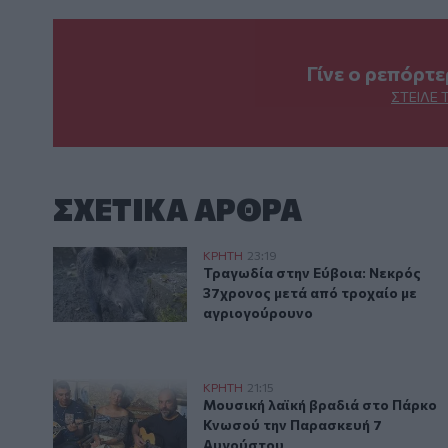
Γίνε ο ρεπόρτ
ΣΤΕΊΛΕ 
ΣΧΕΤΙΚA AΡΘΡΑ
Τραγωδία στην Εύβοια: Νεκρός 37χρονος μετά από 
ΚΡΗΤΗ
23:19
Τραγωδία στην Εύβοια: Νεκρός 
Τραγωδία στην Εύβοια: Νεκρός
37χρονος μετά από τροχαίο με
αγριογούρουνο
Μουσική λαϊκή βραδιά στο Πάρκο Κνωσού την Παρα
ΚΡΗΤΗ
21:15
Μουσική λαϊκή βραδιά στο Πάρ
Μουσική λαϊκή βραδιά στο Πάρκο
Κνωσού την Παρασκευή 7
Αυγούστου