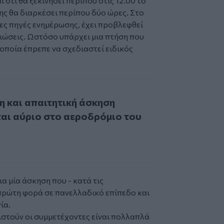
 ότι θα ξεκινήσει περίπου στις 12.00 το
της θα διαρκέσει περίπου δύο ώρες. Στο
ες πηγές ενημέρωσης, έχει προβλεφθεί
ώσεις. Ωστόσο υπάρχει μια πτήση που
 οποία έπρεπε να σχεδιαστεί ειδικός
ι απαιτητική άσκηση πραγματοποιείται αύριο στο αεροδρόμ
η και απαιτητική άσκηση
αι αύριο στο αεροδρόμιο του
ια μία άσκηση που - κατά τις
πρώτη φορά σε πανελλαδικό επίπεδο και
γία.
ιστούν οι συμμετέχοντες είναι πολλαπλά