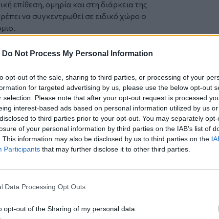
κή επίθεση, ομηρία και στη διάρκεια της
πρέπει να συγκεντρωθεί σε ειδικό χώρο ο
όμιο.
ων, η αποτελεσματικότητα, ο
ακραίες, ρεαλιστικές συνθήκες. Κύριος
-
Do Not Process My Personal Information
πόκρισης και τα αντανακλαστικά των
λων η ΕΛ.ΑΣ, η Υπηρεσία Πολιτικής
to opt-out of the sale, sharing to third parties, or processing of your per
ΕΚΑΒ.
formation for targeted advertising by us, please use the below opt-out s
ιρετικά σημαντική και τα συμπεράσματα
r selection. Please note that after your opt-out request is processed y
eing interest-based ads based on personal information utilized by us or
υραλγικής σημασίας για το επίπεδο της
disclosed to third parties prior to your opt-out. You may separately opt-
είρισης κρίσιμων καταστάσεων όλων των
losure of your personal information by third parties on the IAB’s list of
ρεσιών.
. This information may also be disclosed by us to third parties on the
IA
Participants
that may further disclose it to other third parties.
πό την
Κρήτη
και το
Ηράκλειο
6χρονη μητέρα και σύντροφός της
l Data Processing Opt Outs
ης στο Ρέθυμνο
o opt-out of the Sharing of my personal data.
 Ρεθύμνης