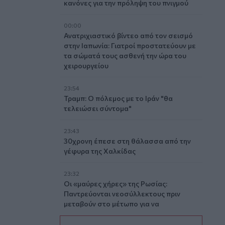
κανόνες για την πρόληψη του πνιγμού
00:00
Ανατριχιαστικό βίντεο από τον σεισμό
στην Ιαπωνία: Γιατροί προστατεύουν με
τα σώματά τους ασθενή την ώρα του
χειρουργείου
23:54
Τραμπ: Ο πόλεμος με το Ιράν "θα
τελειώσει σύντομα"
23:43
30χρονη έπεσε στη θάλασσα από την
γέφυρα της Χαλκίδας
23:32
Οι «μαύρες χήρες» της Ρωσίας:
Παντρεύονται νεοσύλλεκτους πριν
μεταβούν στο μέτωπο για να
εισπράξουν τις «παχυλές»
αποζημιώσεις