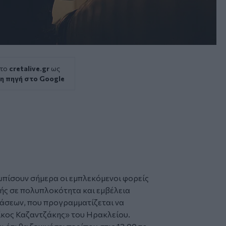
 το
cretalive.gr
ως
η πηγή στο Google
ωπίσουν σήμερα οι εμπλεκόμενοι φορείς
κής σε πολυπλοκότητα και εμβέλεια
άσεων, που προγραμματίζεται να
κος Καζαντζάκης» του
Ηρακλείου
.