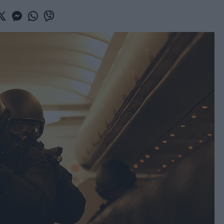
book
witter
Messenger
Whatsapp
Viber