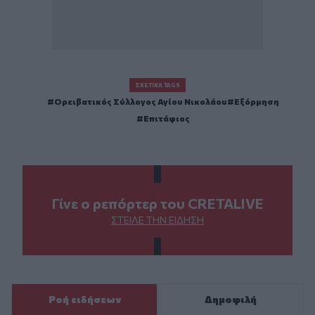
ΣΧΕΤΙΚΆ TAGS
Ορειβατικός Σύλλογος Αγίου Νικολάου
Εξόρμηση
Επιτάφιος
Γίνε ο ρεπόρτερ του CRETALIVE
ΣΤΕΊΛΕ ΤΗΝ ΕΊΔΗΣΗ
Ροή ειδήσεων
Δημοφιλή