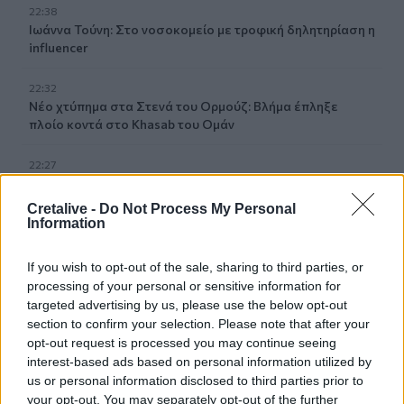
22:38
Ιωάννα Τούνη: Στο νοσοκομείο με τροφική δηλητηρίαση η
influencer
22:32
Νέο χτύπημα στα Στενά του Ορμούζ: Βλήμα έπληξε
πλοίο κοντά στο Khasab του Ομάν
22:27
Παράνοια σε γάμο στη Μαδέρα: Νόμιζαν ότι
παντρεύονται ο Κριστιάνο Ρονάλντο με την Χεορχίνα -
Cretalive -
Do Not Process My Personal
Βίντεο
Information
22:14
If you wish to opt-out of the sale, sharing to third parties, or
Nίκη της ΑΕΚ στο τελευταίο φιλικό πριν από τον ΟΦΗ
processing of your personal or sensitive information for
targeted advertising by us, please use the below opt-out
22:11
section to confirm your selection. Please note that after your
Γιάννης Κωνσταντέλιας: Μπαμπάς για δεύτερη φορά έγινε
opt-out request is processed you may continue seeing
ο ποδοσφαιριστής του ΠΑΟΚ
interest-based ads based on personal information utilized by
us or personal information disclosed to third parties prior to
22:03
your opt-out. You may separately opt-out of the further