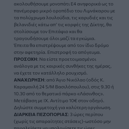
ακολουθήσουμε μονοπάτι Ε4 ανηφορικά ως το
πανέμορφο μικρό οροπέδιο του Λιμνάκαρου με
τα πολύχρωμα λουλούδια, τις καρυδιές και τις
βελανιδιές κάτω απ’ τις κορφές της Δίκτης, θα
στολίσουμε τον Επιτάφιο και θα
τραγουδήσουμε όλοι μαζί τα εγκώμια.
Έπειτα θα επιστρέψουμε από τον ίδιο δρόμο
στην αφετηρία. Επιστροφή το απόγευμα.
ΠΡΟΣΟΧΗ
: Να είστε προετοιμασμένοι
ανάλογα με τις καιρικές συνθήκες της ημέρας,
να έχετε τον κατάλληλο ρουχισμό.
ΑΝΑΧΩΡΗΣΗ
: από Άγιο Νικόλαο (οδός Κ.
Καραμανλή 24 S/M Βασιλόπουλου), στις 9.30 ή
10.30 από το θεματικό πάρκο «Λάσινθος».
Μετάβαση με ΙΧ. Αντίτιμο 10€ στον οδηγό.
Δηλώστε συμμετοχή για καλύτερη οργάνωση.
ΔΙΑΡΚΕΙΑ ΠΕΖΟΠΟΡΙΑΣ
: 3 ώρες περίπου
(χωρίς τις απαραίτητες στάσεις)-ωστόσο μην
παραλείψετε να υπολογίσετε τις ώρες