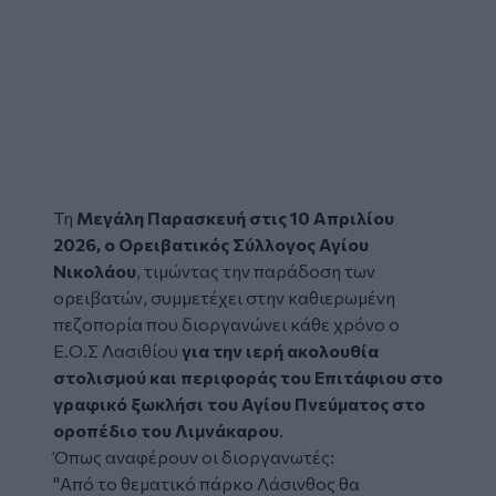
Τη
Μεγάλη Παρασκευή στις 10 Απριλίου
2026, ο
Ορειβατικός Σύλλογος Αγίου
Νικολάου
, τιμώντας την παράδοση των
ορειβατών, συμμετέχει στην καθιερωμένη
πεζοπορία που διοργανώνει κάθε χρόνο ο
Ε.Ο.Σ Λασιθίου
για την ιερή ακολουθία
στολισμού και περιφοράς του Επιτάφιου στο
γραφικό ξωκλήσι του Αγίου Πνεύματος
στο
οροπέδιο του Λιμνάκαρου
.
Όπως αναφέρουν οι διοργανωτές:
"Από το θεματικό πάρκο Λάσινθος θα