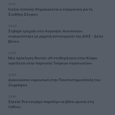
23:15
Ιταλία-Ισπανία: Κλιμακώνεται η σύγκρουση για τη
Συνθήκη Σένγκεν
23:09
Σοβαρό τροχαίο στο Λαγονήσι: Αυτοκίνητο
συγκρούστηκε με μηχανή αστυνομικών της ΔΙΑΣ - Δείτε
βίντεο
22:59
Νέα πρόκληση Φιντάν: «Η σταθερότητα στην Κύπρο
οφείλεται στην παρουσία Τούρκων στρατιωτών»
22:53
Διακινούσαν ναρκωτικά στην Πανεπιστημιούπολη του
Ζωγράφου
22:45
Σητεία: Ένα τσιγάρο παραλίγο να βάλει φωτιά στις
Λιθίνες