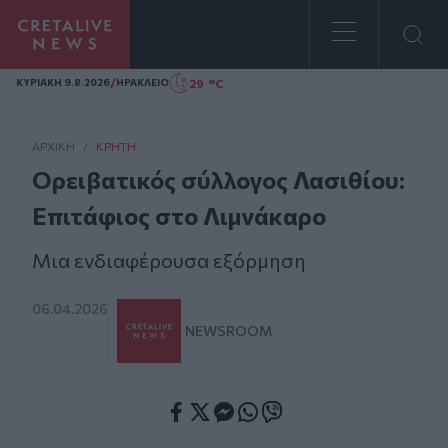
Homepage
/
29 °C
ΚΥΡΙΑΚΗ 9.8.2026
ΗΡΑΚΛΕΙΟ
ΑΡΧΙΚΗ
/
ΚΡΉΤΗ
Ορειβατικός σύλλογος Λασιθίου:
Επιτάφιος στο Λιμνάκαρο
Μια ενδιαφέρουσα εξόρμηση
06.04.2026
NEWSROOM
Facebook
Twitter
Messenger
Whatsapp
Viber