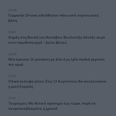
23:59
Γερμανία: Drones εθεάθησαν πάνω από στρατιωτική
βάση
23:47
Χαμός στη Βουλή του Κοσόβου: Βουλευτής πέταξε αυγά
στον πρωθυπουργό - Δείτε βίντεο
23:39
Νέα έρευνα: Οι γυναίκες με δύο έως τρία παιδιά γερνούν
πιο αργά
23:31
Ολική έκλειψη ηλίου: Στις 12 Αυγούστου θα σκοτεινιάσει
η μισή Ευρώπη
23:21
Τουρισμός: Με θετικό πρόσημο έως τώρα, παρά τα
σκαμπανεβάσματα, η χρονιά