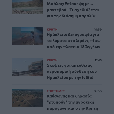
Μπάλος: Επίσκεψη με…
ραντεβού - Τι σχεδιάζεται
για την διάσημη παραλία
ΚΡΗΤΗ
19:59
Ηράκλειο: Δικογραφία για
τα λύματα στο λιμάνι, πίσω
από την πλατεία 18 Άγγλων
ΚΡΗΤΗ
17:45
Σκέψεις για απευθείας
αεροπορική σύνδεση του
Ηρακλείου με την Ινδία!
ΕΠΙΣΤΗΜΕΣ
16:56
Καύσωνας και ξηρασία
"χτυπούν" την αγροτική
παραγωγή και στην Κρήτη