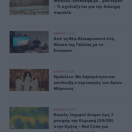
Μπάλος: Επίσκεψη με… ραντεβού - Τ
Μπάλος: Επίσκεψη με… ραντεβού
- Τι σχεδιάζεται για την διάσημη
παραλία
Από τη Νέα Αλικαρνασσό στη Νίκαια της Γαλλίας με το 
ΚΡΗΤΗ
21:36
Από τη Νέα Αλικαρνασσό στη Νίκαια
Από τη Νέα Αλικαρνασσό στη
Νίκαια της Γαλλίας με το
Erasmus+
Ηράκλειο: Με λαμπρότητα και κατάνυξη ο εορτασμός 
ΚΡΗΤΗ
21:16
Ηράκλειο: Με λαμπρότητα και κατ
Ηράκλειο: Με λαμπρότητα και
κατάνυξη ο εορτασμός του Αγίου
Μύρωνος
Καιρός: Ισχυροί άνεμοι έως 7 μποφόρ την Κυριακή (09/0
ΚΡΗΤΗ
20:47
Καιρός: Ισχυροί άνεμοι έως 7 μποφό
Καιρός: Ισχυροί άνεμοι έως 7
μποφόρ την Κυριακή (09/08)
στην Κρήτη – Red Code για