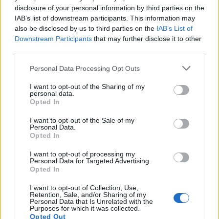
Τραγωδία στην Πάρο: Για ανθρωποκτονία από αμέλεια
disclosure of your personal information by third parties on the
κατηγορούνται οι γονείς του 4χρονου και ο ιδιοκτήτης
IAB’s list of downstream participants. This information may
του beach bar
also be disclosed by us to third parties on the
IAB’s List of
Downstream Participants
that may further disclose it to other
21:56
third parties.
Νέα διοίκηση για το Κέντρο Κρητικής Λογοτεχνίας
Personal Data Processing Opt Outs
21:51
I want to opt-out of the Sharing of my
Στα ύψη το Σάββατο (08/08) ο υδράργυρος: Σε ποια
personal data.
περιοχή το θερμόμετρο έδειξε 39,5 (πίνακας)
Opted In
21:45
I want to opt-out of the Sale of my
Personal Data.
Μπάλος: Επίσκεψη με… ραντεβού - Τι σχεδιάζεται για την
Opted In
διάσημη παραλία
I want to opt-out of processing my
Personal Data for Targeted Advertising.
21:36
Opted In
Από τη Νέα Αλικαρνασσό στη Νίκαια της Γαλλίας με το
Erasmus+
I want to opt-out of Collection, Use,
Retention, Sale, and/or Sharing of my
Personal Data that Is Unrelated with the
Purposes for which it was collected.
ΠΕΡΙΣΣΟΤΕΡΑ
Opted Out