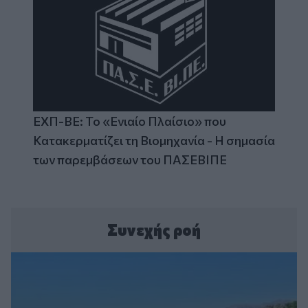
ΕΧΠ-ΒΕ: Το «Ενιαίο Πλαίσιο» που
Κατακερματίζει τη Βιομηχανία - Η σημασία
των παρεμβάσεων του ΠΑΣΕΒΙΠΕ
Συνεχής ροή