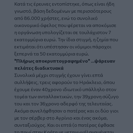
Κατά τις έρευνες εντοπίστηκε, όπως είναι ήδη
γνωστό, βάση δεδομένων με περισσότερους
από 86.000 χρήστες, ενώ το συνολικό
οικονομικό όφελος που φέρεται να αποκόμισε
η οργάνωση υπολογίζεται σε τουλάχιστον 7
εκατομμύρια ευρώ. Την ίδια στιγμή, η ζημία που
εκτιμάται ότι υπέστησαν οι νόμιμοι πάροχοι
ξεπερνά τα 50 εκατομμύρια ευρώ.
"Πλήρως αποκρυπτογραφημένο" ...ψάρευαν
πελάτες διαδικτυακά
Συνολικά μέχρι στιγμής έχουν γίνει επτά
συλλήψεις, τρεις αφορούν το Ηράκλειο, όπου
έχουμε έναν 40χρονο ιδιωτικό υπάλληλο στον
τομέα των ανταλλακτικών, την 39χρονη σύζυγο
του και τον 36χρονο αδερφό της τελευταίας.
Ακόμα συνελήφθησαν ο πατέρας και οι δύο γιοι
με τον σέρβερ στο Αγρίνιο και ένας ακόμα,
συνταξιούχος. Και οι επτά (ο πατέρας έφθασε
το πρωί στην Κρήτη με μεταγωγή) αναμένεται