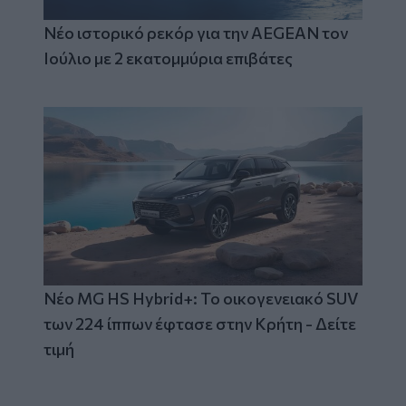
Νέο ιστορικό ρεκόρ για την AEGEAN τον
Ιούλιο με 2 εκατομμύρια επιβάτες
Νέο MG HS Hybrid+: Το οικογενειακό SUV
των 224 ίππων έφτασε στην Κρήτη - Δείτε
τιμή