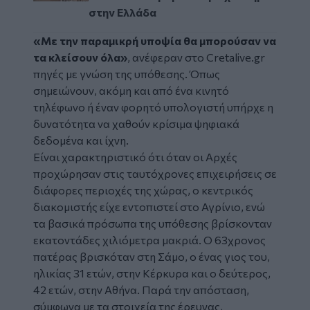
στην Ελλάδα
«Με την παραμικρή υποψία θα μπορούσαν να
τα κλείσουν όλα»
, ανέφεραν στο Cretalive.gr
πηγές με γνώση της υπόθεσης. Όπως
σημειώνουν, ακόμη και από ένα κινητό
τηλέφωνο ή έναν φορητό υπολογιστή υπήρχε η
δυνατότητα να χαθούν κρίσιμα ψηφιακά
δεδομένα και ίχνη.
Είναι χαρακτηριστικό ότι όταν οι Αρχές
προχώρησαν στις ταυτόχρονες επιχειρήσεις σε
διάφορες περιοχές της χώρας, ο κεντρικός
διακομιστής είχε εντοπιστεί στο Αγρίνιο, ενώ
τα βασικά πρόσωπα της υπόθεσης βρίσκονταν
εκατοντάδες χιλιόμετρα μακριά. Ο 63χρονος
πατέρας βρισκόταν στη Σάμο, ο ένας γιος του,
ηλικίας 31 ετών, στην Κέρκυρα και ο δεύτερος,
42 ετών, στην Αθήνα. Παρά την απόσταση,
σύμφωνα με τα στοιχεία της έρευνας,