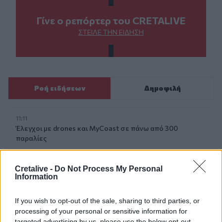
Γίνε ο ρεπόρτερ του CRETALIVE
ΣΤΕΊΛΕ ΤΗΝ ΕΊΔΗΣΗ
Ροή ειδήσεων
Δημοφιλή
11:11
Έλεγχοι με drones και MyCoast σε πάνω από 300
παραλίες
10:57
Cretalive -
Do Not Process My Personal
Τροχαίο στις Σέρρες: «Διαλύθηκαν» τα αυτοκίνητα από
Information
τη μετωπική σύγκρουση
If you wish to opt-out of the sale, sharing to third parties, or
10:46
processing of your personal or sensitive information for
Ξεπέρασαν τις 4.000 τα κρούσματα Εμπολα στο Κονγκό
targeted advertising by us, please use the below opt-out