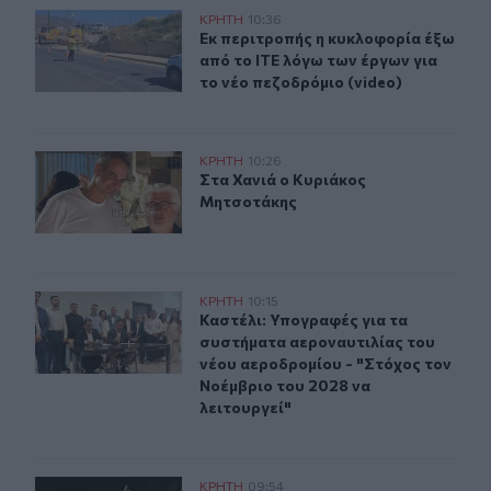
Εκ περιτροπής η κυκλοφορία έξω από το ΙΤΕ λόγω των έ
ΚΡΗΤΗ
10:36
Εκ περιτροπής η κυκλοφορία έξω απ
Εκ περιτροπής η κυκλοφορία έξω
από το ΙΤΕ λόγω των έργων για
το νέο πεζοδρόμιο (video)
Στα Χανιά ο Κυριάκος Μητσοτάκης
ΚΡΗΤΗ
10:26
Στα Χανιά ο Κυριάκος Μητσοτάκης
Στα Χανιά ο Κυριάκος
Μητσοτάκης
Καστέλι: Υπογραφές για τα συστήματα αεροναυτιλίας το
ΚΡΗΤΗ
10:15
Καστέλι: Υπογραφές για τα συστήμα
Καστέλι: Υπογραφές για τα
συστήματα αεροναυτιλίας του
νέου αεροδρομίου - "Στόχος τον
Νοέμβριο του 2028 να
λειτουργεί"
Περιφέρεια Κρήτης: Σε εξέλιξη το Πρόγραμμα Καταπο
ΚΡΗΤΗ
09:54