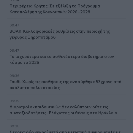
Περιφέρεια Κρήτης: Σε εξέλιξη το Πρόγραμμα
Καταπολέμησης Κουνουπιών 2026–2028
09:47
ΒΟΑΚ: Κυκλοφοριακές ρυθμίσεις στην περιοχή της
γέφυρας Ξηροποτάμου
09:47
Τα ισχυρότερα και τα ασθενέστερα διαβατήρια στον
κόσμο το 2026
09:36
Γουδί: Χωρίς τις αισθήσεις της ανασύρθηκε 53χρονη από
ακάλυπτο πολυκατοικίας
09:35
Διορισμοί εκπαιδευτικών: Δεν καλύπτουν ούτε τις
συνταξιοδοτήσεις- Ελάχιστες οι θέσεις στο Ηράκλειο
09:28
Σέρρες: Δύο νεκροί μετά από μετωπική σύγκρουση ΙΧ με