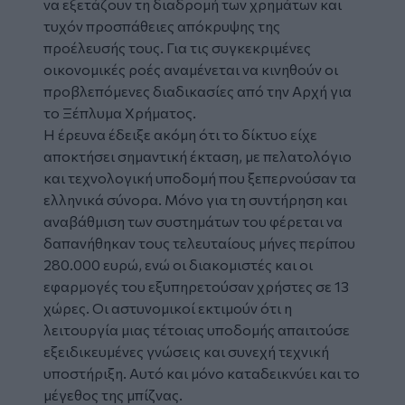
να εξετάζουν τη διαδρομή των χρημάτων και
τυχόν προσπάθειες απόκρυψης της
προέλευσής τους. Για τις συγκεκριμένες
οικονομικές ροές αναμένεται να κινηθούν οι
προβλεπόμενες διαδικασίες από την Αρχή για
το Ξέπλυμα Χρήματος.
Η έρευνα έδειξε ακόμη ότι το δίκτυο είχε
αποκτήσει σημαντική έκταση, με πελατολόγιο
και τεχνολογική υποδομή που ξεπερνούσαν τα
ελληνικά σύνορα. Μόνο για τη συντήρηση και
αναβάθμιση των συστημάτων του φέρεται να
δαπανήθηκαν τους τελευταίους μήνες περίπου
280.000 ευρώ, ενώ οι διακομιστές και οι
εφαρμογές του εξυπηρετούσαν χρήστες σε 13
χώρες. Οι αστυνομικοί εκτιμούν ότι η
λειτουργία μιας τέτοιας υποδομής απαιτούσε
εξειδικευμένες γνώσεις και συνεχή τεχνική
υποστήριξη. Αυτό και μόνο καταδεικνύει και το
μέγεθος της μπίζνας.