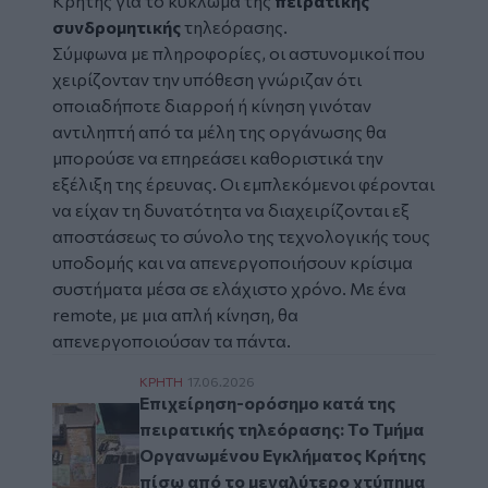
Κρήτης για το κύκλωμα της
πειρατικής
συνδρομητικής
τηλεόρασης.
Σύμφωνα με πληροφορίες, οι αστυνομικοί που
χειρίζονταν την υπόθεση γνώριζαν ότι
οποιαδήποτε διαρροή ή κίνηση γινόταν
αντιληπτή από τα μέλη της οργάνωσης θα
μπορούσε να επηρεάσει καθοριστικά την
εξέλιξη της έρευνας. Οι εμπλεκόμενοι φέρονται
να είχαν τη δυνατότητα να διαχειρίζονται εξ
αποστάσεως το σύνολο της τεχνολογικής τους
υποδομής και να απενεργοποιήσουν κρίσιμα
συστήματα μέσα σε ελάχιστο χρόνο. Με ένα
remote, με μια απλή κίνηση, θα
απενεργοποιούσαν τα πάντα.
Επιχείρηση-ορόσημο κατά της πειρατικής
ΚΡΗΤΗ
17.06.2026
Επιχείρηση-ορόσημο κατά της
πειρατικής τηλεόρασης: Το Τμήμα
Οργανωμένου Εγκλήματος Κρήτης
πίσω από το μεγαλύτερο χτύπημα