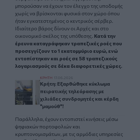
μπορούσαν να έχουν τον έλεγχο της υποδομής
χωρίς να βρίσκονται φυσικά στον χώρο όπου
ήταν εγκατεστημένος ο κεντρικός σέρβερ.
Ιδιαίτερο βάρος δίνουν οι Αρχές και στο
οικονομικό σκέλος της υπόθεσης.
Κατά την
έρευνα καταγράφηκαν τραπεζικές ροές που
προσεγγίζουν το 1 εκατομμύριο ευρώ, ενώ
εντοπίστηκαν και ροές σε 58 τραπεζικούς
λογαριασμούς σε δέκα διαφορετικές χώρες.
Κρήτη: Εξαρθώθηκε κύκλωμα πειρατικής τη
ΚΡΗΤΗ
17.06.2026
Κρήτη: Εξαρθώθηκε κύκλωμα
πειρατικής τηλεόρασης με
χιλιάδες συνδρομητές και κέρδη
"μαμούθ"!
Παράλληλα, έχουν εντοπιστεί κινήσεις μέσω
ψηφιακών πορτοφολιών και
κρυπτονομισμάτων, με τις αρμόδιες υπηρεσίες