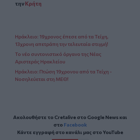
την
Κρήτη
Ηράκλειο: 19χρονος έπεσε από τα Τείχη,
13χρονη απετράπη την τελευταία στιγμή!
Το νέο συντονιστικό όργανο της Νέας
Αριστεράς Ηρακλείου
Ηράκλειο: Πτώση 19χρονου από τα Τείχη -
Νοσηλεύεται στη ΜΕΘ!
Ακολουθήστε το Cretalive στο
Google News
και
στο
Facebook
Κάντε εγγραφή στο κανάλι μας στο
YouTube