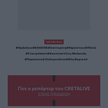
ΣΧΕΤΙΚΆ TAGS
Ηράκλειο
ΕΛΚΕΘΕ
Σαντορίνη
Ηφαίστειο
Πλοίο
Γεωτρύπανο
Κωνσταντίνος Μυλωνάς
Παρασκευή Πολυμενάκου
Εύη Νομικού
Γίνε ο ρεπόρτερ του CRETALIVE
ΣΤΕΊΛΕ ΤΗΝ ΕΊΔΗΣΗ