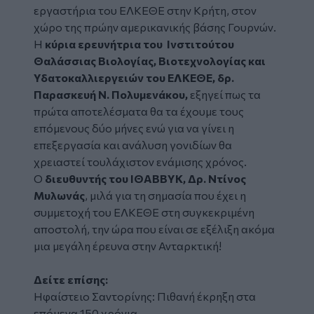
εργαστήρια του ΕΛΚΕΘΕ στην Κρήτη, στον
χώρο της πρώην αμερικανικής βάσης Γουρνών.
Η
κύρια ερευνήτρια του Ινστιτούτου
Θαλάσσιας Βιολογίας, Βιοτεχνολογίας και
Υδατοκαλλιεργειών του
ΕΛΚΕΘΕ
, δρ.
Παρασκευή Ν. Πολυμενάκου,
εξηγεί πως τα
πρώτα αποτελέσματα θα τα έχουμε τους
επόμενους δύο μήνες ενώ για να γίνει η
επεξεργασία και ανάλυση γονιδίων θα
χρειαστεί τουλάχιστον ενάμισης χρόνος.
Ο
διευθυντής του ΙΘΑΒΒΥΚ, Δρ.
Ντίνος
Μυλωνάς
, μιλά για τη σημασία που έχει η
συμμετοχή του ΕΛΚΕΘΕ στη συγκεκριμένη
αποστολή, την ώρα που είναι σε εξέλιξη ακόμα
μια μεγάλη έρευνα στην Ανταρκτική!
Δείτε επίσης:
Ηφαίστειο Σαντορίνης: Πιθανή έκρηξη στα
επόμενα 150 χρόνια