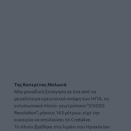
Της Κατερίνας Μυλωνά
Μία μοναδική
ξενάγηση
σε ένα από τα
μεγαλύτερα ερευνητικά σκάφη των ΗΠΑ, το
εντυπωσιακό
πλοίο
-
γεωτρύπανο
"JOIDES
Resolution", μήκους 143 μέτρων, είχε την
ευκαιρία να απολαύσει το Cretalive.
Το πλοίο βρέθηκε στο λιμάνι του
Ηρακλείου