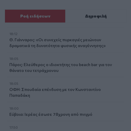
Ροή ειδήσεων
Δημοφιλή
18:12
Θ. Γιάνναρος: «Οι συνεχείς πυρκαγιές μειώνουν
δραματικά τη δυνατότητα φυσικής αναγέννησης»
18:05
Πάρος: Ελεύθερος ο ιδιοκτήτης του beach bar για τον
θάνατο του τετράχρονου
18:05
ΟΦΗ: Σπουδαία επένδυση με τον Κωνσταντίνο
Παπαδάκη
18:00
Εύβοια: Ιερέας έσωσε 78χρονη από πνιγμό
17:50