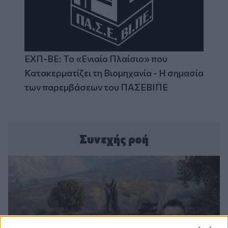
ΕΧΠ-ΒΕ: Το «Ενιαίο Πλαίσιο» που
Κατακερματίζει τη Βιομηχανία - Η σημασία
των παρεμβάσεων του ΠΑΣΕΒΙΠΕ
Συνεχής ροή