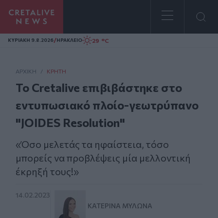
Homepage
/
29 °C
ΚΥΡΙΑΚΗ 9.8.2026
ΗΡΑΚΛΕΙΟ
ΑΡΧΙΚΗ
/
ΚΡΉΤΗ
Το Cretalive επιβιβάστηκε στο
εντυπωσιακό πλοίο-γεωτρύπανο
"JOIDES Resolution"
«Όσο μελετάς τα ηφαίστεια, τόσο
μπορείς να προβλέψεις μία μελλοντική
έκρηξή τους!»
14.02.2023
ΚΑΤΕΡΊΝΑ ΜΥΛΩΝΆ