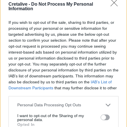
Cretalive -
Do Not Process My Personal
Information
ΚΡΗΤΗ
18:12
If you wish to opt-out of the sale, sharing to third parties, or
processing of your personal or sensitive information for
Θ. Γιάνναρος: «Οι συνεχείς πυρκαγιές
targeted advertising by us, please use the below opt-out
section to confirm your selection. Please note that after your
μειώνουν δραματικά τη δυνατότητα
opt-out request is processed you may continue seeing
φυσικής αναγέννησης»
interest-based ads based on personal information utilized by
us or personal information disclosed to third parties prior to
your opt-out. You may separately opt-out of the further
disclosure of your personal information by third parties on the
IAB’s list of downstream participants. This information may
also be disclosed by us to third parties on the
IAB’s List of
Downstream Participants
that may further disclose it to other
ΚΡΗΤΗ
12:54
third parties.
Κρήτη: Ριπές ανέμου έως
Personal Data Processing Opt Outs
110 χλμ την ώρα -
Παραμένει ο "κόκκινος"
I want to opt-out of the Sharing of my
συναγερμός
personal data.
Opted In