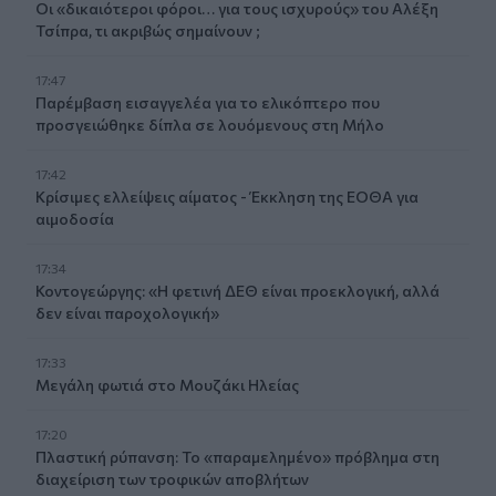
Οι «δικαιότεροι φόροι… για τους ισχυρούς» του Αλέξη
Τσίπρα, τι ακριβώς σημαίνουν ;
17:47
Παρέμβαση εισαγγελέα για το ελικόπτερο που
προσγειώθηκε δίπλα σε λουόμενους στη Μήλο
17:42
Κρίσιμες ελλείψεις αίματος - Έκκληση της ΕΟΘΑ για
αιμοδοσία
17:34
Κοντογεώργης: «Η φετινή ΔΕΘ είναι προεκλογική, αλλά
δεν είναι παροχολογική»
17:33
Μεγάλη φωτιά στο Μουζάκι Ηλείας
17:20
Πλαστική ρύπανση: Το «παραμελημένο» πρόβλημα στη
διαχείριση των τροφικών αποβλήτων