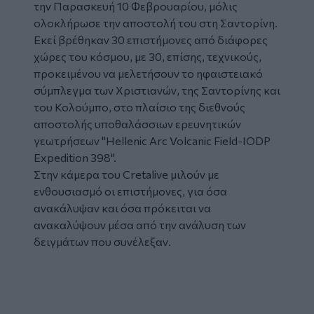
την Παρασκευή 10 Φεβρουαρίου, μόλις
ολοκλήρωσε την αποστολή του στη
Σαντορίνη
.
Εκεί βρέθηκαν 30 επιστήμονες από διάφορες
χώρες του κόσμου, με 30, επίσης, τεχνικούς,
προκειμένου να μελετήσουν το
ηφαιστειακό
σύμπλεγμα των Χριστιανών, της Σαντορίνης και
του Κολούμπο, στο πλαίσιο της διεθνούς
αποστολής υποθαλάσσιων ερευνητικών
γεωτρήσεων "Hellenic Arc Volcanic Field-IODP
Expedition 398".
Στην κάμερα του Cretalive μιλούν με
ενθουσιασμό οι επιστήμονες, για όσα
ανακάλυψαν και όσα πρόκειται να
ανακαλύψουν μέσα από την ανάλυση των
δειγμάτων που συνέλεξαν.