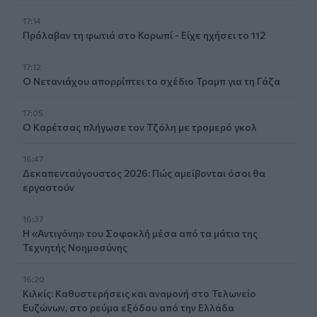
17:14
Πρόλαβαν τη φωτιά στο Κορωπί - Είχε ηχήσει το 112
17:12
Ο Νετανιάχου απορρίπτει το σχέδιο Τραμπ για τη Γάζα
17:05
Ο Καρέτσας πλήγωσε τον Τζόλη με τρομερό γκολ
16:47
Δεκαπενταύγουστος 2026: Πώς αμείβονται όσοι θα
εργαστούν
16:37
Η «Αντιγόνη» του Σοφοκλή μέσα από τα μάτια της
Τεχνητής Νοημοσύνης
16:20
Κιλκίς: Καθυστερήσεις και αναμονή στο Τελωνείο
Ευζώνων, στο ρεύμα εξόδου από την Ελλάδα