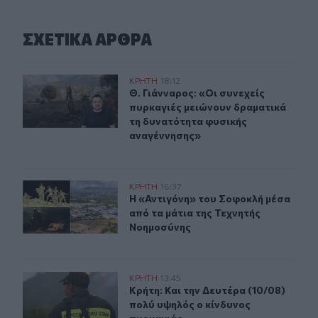
ΣΧΕΤΙΚA AΡΘΡΑ
Θ. Γιάνναρος: «Οι συνεχείς πυρκαγιές μειώνουν δραμα
ΚΡΗΤΗ
18:12
Θ. Γιάνναρος: «Οι συνεχείς πυρκαγ
Θ. Γιάνναρος: «Οι συνεχείς
πυρκαγιές μειώνουν δραματικά
τη δυνατότητα φυσικής
αναγέννησης»
Η «Αντιγόνη» του Σοφοκλή μέσα από τα μάτια της Τεχν
ΚΡΗΤΗ
16:37
Η «Αντιγόνη» του Σοφοκλή μέσα απ
Η «Αντιγόνη» του Σοφοκλή μέσα
από τα μάτια της Τεχνητής
Νοημοσύνης
Κρήτη: Και την Δευτέρα (10/08) πολύ υψηλός ο κίνδυνο
ΚΡΗΤΗ
13:45
Κρήτη: Και την Δευτέρα (10/08) πο
Κρήτη: Και την Δευτέρα (10/08)
πολύ υψηλός ο κίνδυνος