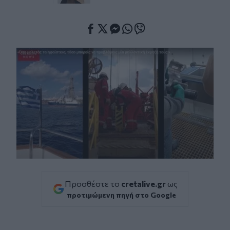
Facebook
Twitter
Messenger
Whatsapp
Viber
Προσθέστε το
cretalive.gr
ως
προτιμώμενη πηγή στο Google