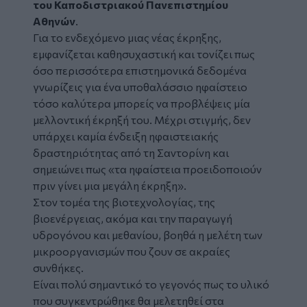
του Καποδιστριακού Πανεπιστημίου
Αθηνών
.
Για το ενδεχόμενο μιας νέας έκρηξης,
εμφανίζεται καθησυχαστική και τονίζει πως
όσο περισσότερα επιστημονικά δεδομένα
γνωρίζεις για ένα υποθαλάσσιο ηφαίστειο
τόσο καλύτερα μπορείς να προβλέψεις μία
μελλοντική έκρηξή του. Μέχρι στιγμής, δεν
υπάρχει καμία ένδειξη ηφαιστειακής
δραστηριότητας από τη Σαντορίνη και
σημειώνει πως «
τα ηφαίστεια προειδοποιούν
πριν γίνει μια μεγάλη έκρηξη
».
Στον τομέα της βιοτεχνολογίας, της
βιοενέργειας, ακόμα και την παραγωγή
υδρογόνου και μεθανίου, βοηθά η μελέτη των
μικροοργανισμών που ζουν σε ακραίες
συνθήκες.
Είναι πολύ σημαντικό το γεγονός πως το υλικό
που συγκεντρώθηκε θα μελετηθεί στα