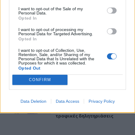
ΚΡΗΤΗ
16:37
I want to opt-out of the Sale of my
Personal Data.
Η «Αντιγόνη» του Σοφοκλή
Opted In
μέσα από τα μάτια της
Τεχνητής Νοημοσύνης
I want to opt-out of processing my
Personal Data for Targeted Advertising.
Opted In
ΚΡΗΤΗ
11:49
Ηράκλειο: Σοβαρή βλάβη
I want to opt-out of Collection, Use,
Retention, Sale, and/or Sharing of my
στη γεώτρηση των
Personal Data that Is Unrelated with the
Purposes for which it was collected.
Βασιλειών – Πού
Opted Out
προβλέπονται προβλήματα
υδροδότησης
CONFIRM
ΚΡΗΤΗ
11:40
Πανηγύρια: Γλέντι, χορός
Data Deletion
Data Access
Privacy Policy
αλλά και προσοχή στις
τροφικές δηλητηριάσεις