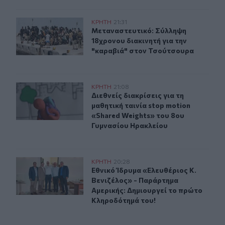
Μεταναστευτικό: Σύλληψη 18χρονου διακινητή για την
ΚΡΗΤΗ
21:31
Μεταναστευτικό: Σύλληψη 18χρονου
Μεταναστευτικό: Σύλληψη
18χρονου διακινητή για την
"καραβιά" στον Τσούτσουρα
Διεθνείς διακρίσεις για τη μαθητική ταινία stop motio
ΚΡΗΤΗ
21:08
Διεθνείς διακρίσεις για τη μαθητικ
Διεθνείς διακρίσεις για τη
μαθητική ταινία stop motion
«Shared Weights» του 8ου
Γυμνασίου Ηρακλείου
Εθνικό Ίδρυμα «Ελευθέριος Κ. Βενιζέλος» - Παράρτημα
ΚΡΗΤΗ
20:28
Εθνικό Ίδρυμα «Ελευθέριος Κ. Βεν
Εθνικό Ίδρυμα «Ελευθέριος Κ.
Βενιζέλος» - Παράρτημα
Αμερικής: Δημιουργεί το πρώτο
Κληροδότημά του!