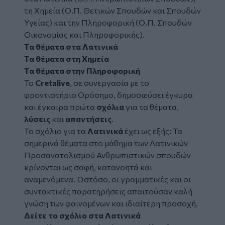
τη Χημεία (Ο.Π. Θετικών Σπουδών και Σπουδών
Υγείας) και την Πληροφορική (Ο.Π. Σπουδών
Οικονομίας και Πληροφορικής).
Τα θέματα στα Λατινικά
Τα θέματα στη Χημεία
Τα θέματα στην Πληροφορική
Το
Cretalive
, σε συνεργασία με το
φροντιστήριο Ορόσημο
, δημοσιεύσει έγκυρα
και έγκαιρα πρώτα
σχόλια
για τα θέματα,
λύσεις
και
απαντήσεις
.
Το σχόλιο για τα
Λατινικά
έχει ως εξής: Τα
σημερινά θέματα στο μάθημα των Λατινικών
Προσανατολισμού Ανθρωπιστικών σπουδών
κρίνονται ως σαφή, κατανοητά και
αναμενόμενα. Ωστόσο, οι γραμματικές και οι
συντακτικές παρατηρήσεις απαιτούσαν καλή
γνώση των φαινομένων και ιδιαίτερη προσοχή.
Δείτε το σχόλιο στα Λατινικά