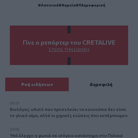
Λατινικά
Χημεία
Πληροφορική
Γίνε ο ρεπόρτερ του CRETALIVE
ΣΤΕΊΛΕ ΤΗΝ ΕΊΔΗΣΗ
Ροή ειδήσεων
Δημοφιλή
00:31
Βιολόγος: «Αυτό που προσελκύει τα κουνούπια δεν είναι
το γλυκό αίμα, αλλά οι χημικές ενώσεις που εκπέμπουμε»
23:55
Υπό έλεγχο η φωτιά σε ισόγειο κατάστημα στο Παλαιό