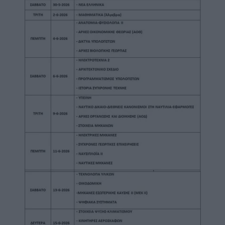
Image