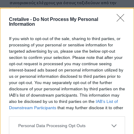
συνοριακούς ελέγχους για όσους ταξιδεύουν από την
Ιταλία
Cretalive -
Do Not Process My Personal
23:02
Information
Συναγερμός σε μοναστήρι στην Κύπρο: Μοναχός
επιτέθηκε με μαχαίρι και τραυμάτισε δύο άτομα
If you wish to opt-out of the sale, sharing to third parties, or
processing of your personal or sensitive information for
22:47
targeted advertising by us, please use the below opt-out
Σητεία: Φωτιά στα Αχλάδια, δύσκολη μάχη με τις φλόγες
section to confirm your selection. Please note that after your
- Βίντεο
opt-out request is processed you may continue seeing
interest-based ads based on personal information utilized by
22:39
us or personal information disclosed to third parties prior to
Βρετανία: Κατά συρροή δολοφόνος καταδικάστηκε για
your opt-out. You may separately opt-out of the further
δύο δολοφονίες γυναικών - Η συγγνώμη από την
disclosure of your personal information by third parties on the
αστυνομία
IAB’s list of downstream participants. This information may
also be disclosed by us to third parties on the
IAB’s List of
22:32
Downstream Participants
that may further disclose it to other
Πανεπιστήμιο Κρήτης: 3,35 εκατ. ευρώ από το Υπουργείο
third parties.
Παιδείας, για το στεγαστικό επίδομα των φοιτητών
Personal Data Processing Opt Outs
22:22