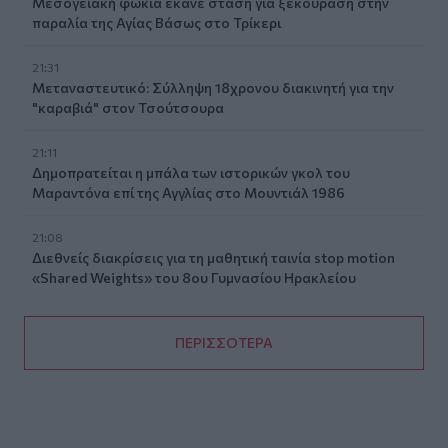
Μεσογειακή φώκια έκανε στάση για ξεκούραση στην
παραλία της Αγίας Βάσως στο Τρίκερι
21:31
Μεταναστευτικό: Σύλληψη 18χρονου διακινητή για την
"καραβιά" στον Τσούτσουρα
21:11
Δημοπρατείται η μπάλα των ιστορικών γκολ του
Μαραντόνα επί της Αγγλίας στο Μουντιάλ 1986
21:08
Διεθνείς διακρίσεις για τη μαθητική ταινία stop motion
«Shared Weights» του 8ου Γυμνασίου Ηρακλείου
ΠΕΡΙΣΣΟΤΕΡΑ