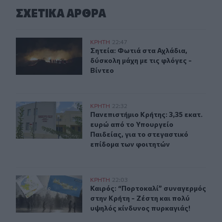
ΣΧΕΤΙΚA AΡΘΡΑ
Σητεία: Φωτιά στα Αχλάδια, δύσκολη μάχη με τις φλόγες
ΚΡΗΤΗ
22:47
Σητεία: Φωτιά στα Αχλάδια, δύσκολη
Σητεία: Φωτιά στα Αχλάδια,
δύσκολη μάχη με τις φλόγες -
Βίντεο
Πανεπιστήμιο Κρήτης: 3,35 εκατ. ευρώ από το Υπουργεί
ΚΡΗΤΗ
22:32
Πανεπιστήμιο Κρήτης: 3,35 εκατ. ε
Πανεπιστήμιο Κρήτης: 3,35 εκατ.
ευρώ από το Υπουργείο
Παιδείας, για το στεγαστικό
επίδομα των φοιτητών
Καιρός: “Πορτοκαλί” συναγερμός στην Κρήτη - Ζέστη κ
ΚΡΗΤΗ
22:03
Καιρός: “Πορτοκαλί” συναγερμός στ
Καιρός: “Πορτοκαλί” συναγερμός
στην Κρήτη - Ζέστη και πολύ
υψηλός κίνδυνος πυρκαγιάς!