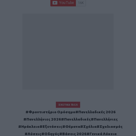
ΣΧΕΤΙΚΆ TAGS
Φροντιστήριο Ορόσημο
Πανελλαδικές 2026
Πανελλήνιες 2026
Πανελλαδικές
Πανελλήνιες
Ηράκλειο
Εξετάσεις
Θέματα
Σχόλια
Σχολιασμός
Λύσεις
Οδηγός
Βάσεις 2026
Γενικά Λύκεια