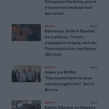
Υπουργείο Παιδείας, για το
στεγαστικό επίδομα των
φοιτητών
ΚΡΗΤΗ
19:42
Καλοκαίρι 2026: Η Ευρώπη
στις φλόγες - 5 εκατ.
στρέμματα στάχτη, από την
Πορτογαλία έως την Κρήτη
(Βίντεο)
ΚΡΗΤΗ
18:06
Δήμας για ΒΟΑΚ:
"Προτεραιότητα τα έργα
οδικής ασφάλειας"- Δείτε
βίντεο
ΚΡΗΤΗ
16:37
Κρήτη: Έδειχνε το 10χρονο