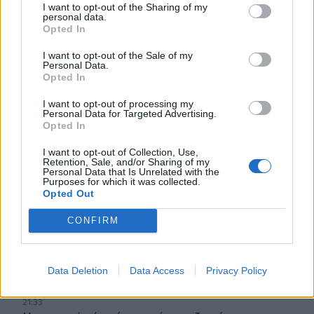
Ηράκλειο: “Σκουπίδια κατάχαμα, μια ψησταριά στο
I want to opt-out of the Sharing of my
personal data.
πουθενά κι ένα αμάξι παρατημένο στο πάρκο”
Opted In
22:03
I want to opt-out of the Sale of my
Καιρός: “Πορτοκαλί” συναγερμός στην Κρήτη - Ζέστη και
Personal Data.
Opted In
πολύ υψηλός κίνδυνος πυρκαγιάς!
I want to opt-out of processing my
22:02
Personal Data for Targeted Advertising.
Σφοδρή επίθεση κατά Καρυστιανού-Γρατσία από πρώην
Opted In
στελέχη: «Συνεχής εσωστρέφεια και τραγικά
επικοινωνιακά λάθη»
I want to opt-out of Collection, Use,
Retention, Sale, and/or Sharing of my
Personal Data that Is Unrelated with the
Purposes for which it was collected.
21:57
Opted Out
Ηράκλειο: "Σε άθλια κατάσταση το μνημείο πεσόντων
Εφέδρων Αξιωματικών στον Καράβολα"
CONFIRM
21:39
Λαμία: Απατεώνες άρπαξαν μεγάλο χρηματικό ποσό από
ηλικιωμένη
Data Deletion
Data Access
Privacy Policy
21:33