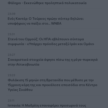
Φάληρο - Εκκενώθηκε προληπτικά πολυκατοικία
23:38
Ενές Καντέρ: Ο Τούρκος πρώην σέντερ δηλώνει
υποψήφιος να παίξει στο... WNBA
23:31
Στενά του Ορμούζ: Οι ΗΠΑ «βλέπουν» σύντομα
συμφωνία - «Υπάρχει πρόοδος μεταξύ Ιράν και Ομάν»
23:27
Σοκαριστικά στοιχεία άφησε πίσω της η μέγα-πυρκαγιά
στην Αττικοβοιωτία
23:23
Φυλάκιση 15 μηνών στη Βρετανίδα που μέθυσε με την
15χρονη κόρη της και προκάλεσε επεισόδιο στο Κέντρο
Υγείας Σκιάθου
23:11
Ισπανία: Η Μαδρίτη επαναφέρει προσωρινά τους