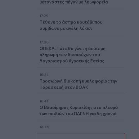
μετανάστες πήγαν με λεωφορεία
17:25
Πέθανε το άσπρο κουτάβι που
συμβίωνε με αγέλη λύκων
17:06
ΟΠΕΚΑ: Πότε θα γίνει η δεύτερη
πληρωμή των δικαιούχων του
Λογαριασμού Αγροτικής Εστίας
16:44
Προσωρινή διακοπή κυκλοφορίας την
Παρασκευή στον ΒΟΑΚ
16:41
Ο Βλαδίμηρος Κυριακίδης στο πλευρό
των παιδιών του ΠΑΓΝΗ για 5η χρονιά
16:36
Ο κόσμος του ΟΦΗ «εξαφάνισε» 3.000