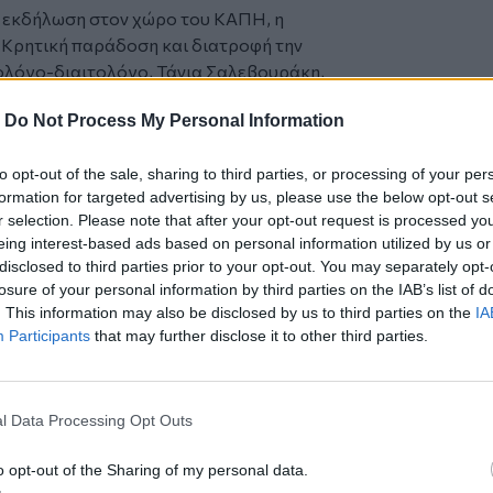
ή εκδήλωση στον χώρο του ΚΑΠΗ, η
Η Κρητική παράδοση και διατροφή την
ολόγο-διαιτολόγο, Τάνια Σαλεβουράκη,
ροφική Εκπαίδευση».
-
Do Not Process My Personal Information
νή εκδήλωση με τη συμμετοχή των μελών
to opt-out of the sale, sharing to third parties, or processing of your per
formation for targeted advertising by us, please use the below opt-out s
r selection. Please note that after your opt-out request is processed y
κεψη στο ΚΑΠΗ δυο τμημάτων της Β’
eing interest-based ads based on personal information utilized by us or
ίου, όπου τα μέλη του ΚΑΠΗ θα
disclosed to third parties prior to your opt-out. You may separately opt-
 ήθη και έθιμα του Πάσχα της εποχής
losure of your personal information by third parties on the IAB’s list of
α παιδιά πασχαλινές κάρτες.
. This information may also be disclosed by us to third parties on the
IA
χειροτεχνίας του Γ΄ ΚΑΠΗ θα φτιάξει
Participants
that may further disclose it to other third parties.
ρθούν στο Χαμόγελο του Παιδιού.
l Data Processing Opt Outs
ζαχαροπλαστικής του ΚΑΠΗ θα φτιάξει
o opt-out of the Sharing of my personal data.