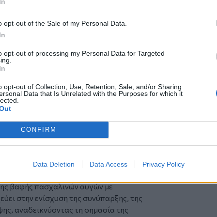
ΠΗ θα επισκεφθούν τον Ζ΄ παιδικό σταθμό
In
ιδιά και να τους προσφέρουν
o opt-out of the Sale of my Personal Data.
In
ς ομάδα φτιάχνει λαμπάδες, μέρος των
to opt-out of processing my Personal Data for Targeted
μας.
ing.
In
ο του ΚΑΠΗ θα τελεσθεί ευχέλαιο από τον
, Πατέρα Δημήτριο Λιόλιο. Θα
o opt-out of Collection, Use, Retention, Sale, and/or Sharing
ersonal Data that Is Unrelated with the Purposes for which it
lected.
Out
ο ΚΑΠΗ μαθητών του παιδικού σταθμού
ιδευτικούς τους. Θα τραγουδήσουν τα
CONFIRM
αι θα προσφέρουν Λαζαράκια.
τη συμμετοχή παιδιών από το Κέντρο
Data Deletion
Data Access
Privacy Policy
ήτης – Παράρτημα ΑμεΑ Χανίων, με
 της βαφής πασχαλινών αυγών με
ύει στην ενίσχυση της συνύπαρξης, της
ψης, αναδεικνύοντας τη σημασία της