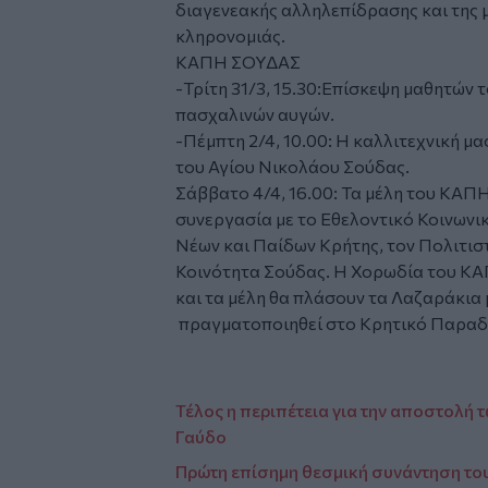
διαγενεακής αλληλεπίδρασης και της 
κληρονομιάς.
ΚΑΠΗ ΣΟΥΔΑΣ
-Τρίτη 31/3, 15.30:Επίσκεψη μαθητών 
πασχαλινών αυγών.
-Πέμπτη 2/4, 10.00: Η καλλιτεχνική μα
του Αγίου Νικολάου Σούδας.
Σάββατο 4/4, 16.00: Τα μέλη του ΚΑΠΗ
συνεργασία με το Εθελοντικό Κοινωνικ
Νέων και Παίδων Κρήτης, τον Πολιτισ
Κοινότητα Σούδας. Η Χορωδία του ΚΑ
και τα μέλη θα πλάσουν τα Λαζαράκια μ
πραγματοποιηθεί στο Κρητικό Παρ
Τέλος η περιπέτεια για την αποστολή 
Γαύδο
Πρώτη επίσημη θεσμική συνάντηση τ