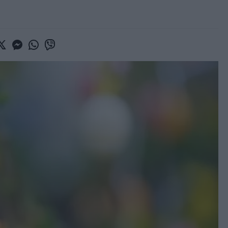
book
witter
Messenger
Whatsapp
Viber