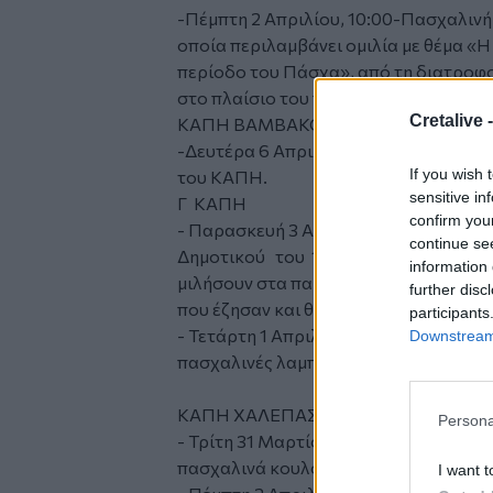
-Πέμπτη 2 Απριλίου, 10:00-Πασχαλιν
οποία περιλαμβάνει ομιλία με θέμα «
περίοδο του Πάσχα», από τη διατροφ
στο πλαίσιο του προγράμματος «Διατ
Cretalive 
ΚΑΠΗ ΒΑΜΒΑΚΟΠΟΥΛΟΥ
-Δευτέρα 6 Απριλίου, 11:00 - Πασχαλι
If you wish 
του ΚΑΠΗ.
sensitive in
Γ ΚΑΠΗ
confirm you
- Παρασκευή 3 Απριλίου, 10.30–Επίσ
continue se
Δημοτικού του 16ου Δημοτικού Σχολε
information 
μιλήσουν στα παιδιά για τα πασχαλινά
further disc
που έζησαν και θα φτιάξουν μαζί με τ
participants
- Τετάρτη 1 Απριλίου, 10.30: Η ομάδα 
Downstream 
πασχαλινές λαμπάδες, που θα προσφε
ΚΑΠΗ ΧΑΛΕΠΑΣ
Persona
- Τρίτη 31 Μαρτίου, 10.00: Η ομάδα 
πασχαλινά κουλουράκια.
I want t