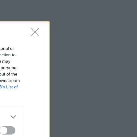
16:10
GLOBAL & REGIONAL FOCUS NOTES:
Εξελίξεις και προοπτικές στις αγορές
πετρελαίου και φυσικού αερίου στην
Ευρώπη
sonal or
16:05
ection to
Ευλογιά των προβάτων: Έκτακτα μέτρα
ou may
για την καταστολή της διασποράς της
 personal
ζωονόσου στην Καστοριά
out of the
 downstream
16:00
B’s List of
Χανιά: Νέα στοιχεία για την 75χρονη
που βρέθηκε νεκρή - Είχε μεταφερθεί
στο Α.Τ πριν την εξαφάνιση της
15:59
Σούπερ Καπ: Ελεύθερη η πώληση των
εισιτηρίων για τον κόσμο του ΟΦΗ