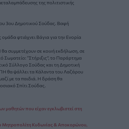
μεταλαμπάδευσης της πολιτιστικής
του 3ου Δημοτικού Σούδας. Βαφή
ς ομάδα φτιάχνει Βάγια για την Ενορία
 θα συμμετέχουν σε κοινή εκδήλωση, σε
ό Σωματείο: “Στήριξις”, το Παράρτημα
τικό Σύλλογο Σούδας και τη Δημοτική
ΠΗ θα ψάλλει τα Κάλαντα του Λαζάρου
αζί με τα παιδιά. Η δράση θα
αδοσιακό Σπίτι Σούδας.
των μαθητών που είχαν εγκλωβιστεί στη
ου Μητροπολίτη Κυδωνίας & Αποκορώνου,