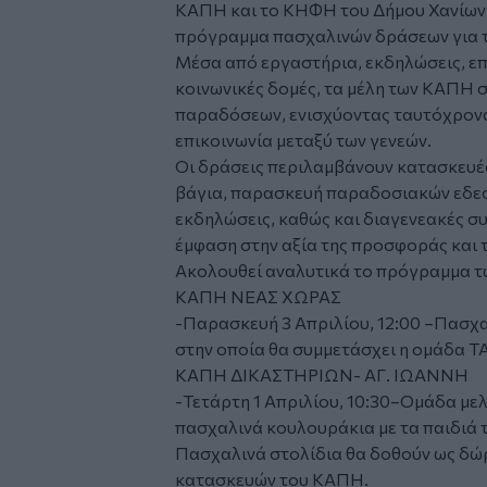
ΚΑΠΗ
και το ΚΗΦΗ του
Δήμου Χανίων
πρόγραμμα πασχαλινών δράσεων για τ
Μέσα από εργαστήρια, εκδηλώσεις, επι
κοινωνικές δομές, τα μέλη των ΚΑΠΗ 
παραδόσεων, ενισχύοντας ταυτόχρονα 
επικοινωνία μεταξύ των γενεών.
Οι δράσεις περιλαμβάνουν κατασκευέ
βάγια, παρασκευή παραδοσιακών εδεσμ
εκδηλώσεις, καθώς και διαγενεακές συ
έμφαση στην αξία της προσφοράς και 
Ακολουθεί αναλυτικά το πρόγραμμα τ
ΚΑΠΗ ΝΕΑΣ ΧΩΡΑΣ
-Παρασκευή 3 Απριλίου, 12:00 –Πασχ
στην οποία θα συμμετάσχει η ομάδα
ΚΑΠΗ ΔΙΚΑΣΤΗΡΙΩΝ- ΑΓ. ΙΩΑΝΝΗ
-Τετάρτη 1 Απριλίου, 10:30–Ομάδα μ
πασχαλινά κουλουράκια με τα παιδιά τ
Πασχαλινά στολίδια θα δοθούν ως δώρ
κατασκευών του ΚΑΠΗ.