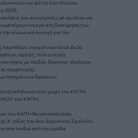
υλοποιούν και φέτος ένα πλούσιο
ο 2026.
σκέψεις και συνεργασίες με σχολεία και
συμμετέχουν ενεργά στη διατήρηση των
την κοινωνική συνοχή και την
ς λαμπάδων, πασχαλινών στολιδιών,
άτων, ομιλίες, πολιτιστικές
ναντήσεις με παιδιά, δίνοντας ιδιαίτερη
της συμμετοχής.
ων πασχαλινών δράσεων:
αλινή εκδήλωση στον χώρο του ΚΑΠΗ,
 TANGO του ΚΑΠΗ.
ελών του ΚΑΠΗ θα κατασκευάσει
ης Α’ τάξης του 4ου Δημοτικού Σχολείου.
ο στα παιδιά από την ομάδα