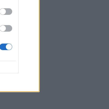
15:54
Super Cup: Ο Παπαπέτρου «σφυρίζει»
το ΑΕΚ - ΟΦΗ
15:52
Χανιά: Δίκτυο 62 κοινόχρηστων κρηνών
προσφέρει δωρεάν πόσιμο νερό σε
δημόσιους χώρους
15:49
Φεστιβάλ Κρήτης: Η μουσική
παράσταση «Η Εποχή του Ονείρου» σε
Οροπέδιο Λασιθίου και Αρχάνες
15:46
Παπασταύρου: Σχεδόν ανέπαφο
διασώθηκε το φοινικόδασος της
Πρέβελης από τη μεγάλη πυρκαγιά
15:44
Χρηματοδότηση-ανάσα για τον