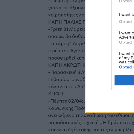
- Πέμπτη 2 Απριλίου, τα μέλη του ΚΑ
Opted 
για να φτιάξουν κουλουράκια με τα πα
χειροποίητες λαμπάδες.
I want t
ΚΑΠΗ ΠΑΛΙΑΣ ΠΟΛΗΣ
Opted 
-Τρίτη 31 Μαρτίου- Η καλλιτεχνική μα
I want 
οποίων θα δοθούν σε δομή της πόλης 
Advertis
Opted 
-Τετάρτη 1 Απριλίου. 12:00: Στον χώρ
ιερέα του Αγίου Νικολάου Σπλάντζιας
I want t
προσφερθεί κέρασμα.
of my P
was col
ΚΑΠΗ ΑΚΡΩΤΗΡΙΟΥ
Opted 
-Παρασκευή 3 Απριλίου- Επίσκεψη στ
Πιθαρίου, συνοδευόμενα από τις εκπα
κάλαντα του Λαζάρου στα μέλη μας κ
KΗΦΗ
-Πέμπτη 02/04: Διαγενεακή δράση με 
Κοινωνικής Πρόνοιας Περιφέρειας Κρ
αντικείμενο την αναβίωση του εθίμου
παραδοσιακές τεχνικές. Η δράση στοχε
κοινωνικής ένταξης και της συμπερίλη