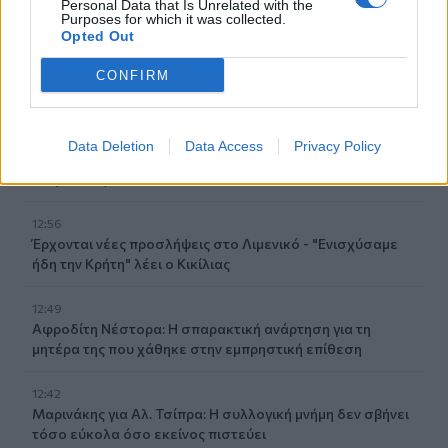
Personal Data that Is Unrelated with the
Σαρακήνικο
Purposes for which it was collected.
Opted Out
13:22
Δήμος Φαιστού: Εκδήλωση Μνήμης Πεσόντων
CONFIRM
Σκουρβούλων
13:11
Data Deletion
Data Access
Privacy Policy
Περιφέρεια Κρήτης: Μισό εκατομ. ευρώ για έργα οδικής
ασφάλειας
12:56
Έρχονται νέες προσλήψεις στο Λιμενικό - "Ενισχύσαμε
ήδη την Κρήτη" λέει ο Κικίλιας
12:49
Αφροδίτη Νέστορα: Η σπαρακτική ανάρτηση για τη
μητέρα της που χάθηκε στην εμπρηστική επίθεση
12:42
Μαρινάκης για Αλ. Τσίπρα: Η συλλογική μνήμη δεν σβήνει
τόσο εύκολα όσο εκείνος πιστεύει