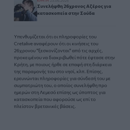
Συνελήφθη 26χρονος Αζέρος για κατασκοπ
ΚΡΗΤΗ
23.06.2025
Συνελήφθη 26χρονος Αζέρος για
κατασκοπεία στην Σούδα
Υπενθυμίζεται ότι οι πληροφορίες του
Cretalive αναφέρουν ότι οι κινήσεις του
26χρονου "ξεσκονίζονται" από τις αρχές,
προκειμένου να διακριβωθεί πότε έφτασε στην
Κρήτη, με ποιους ήρθε σε επαφή στη διάρκεια
της παραμονής του στο νησί, κλπ. Επίσης,
ερευνώνται πληροφορίες για σύνδεσή του με
συμπατριώτη του, ο οποίος συνελήφθη προ
ημερών στη Λεμεσό επίσης ως ύποπτος για
κατασκοπεία που αφορούσε ως επί το
πλείστον βρετανικές βάσεις.