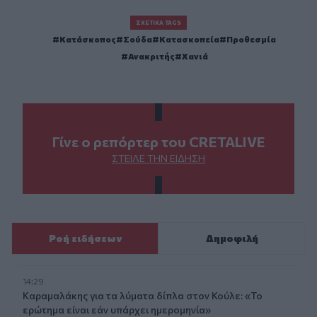
ΣΧΕΤΙΚΆ TAGS
Κατάσκοπος
Σούδα
Κατασκοπεία
Προθεσμία
Ανακριτής
Χανιά
Γίνε ο ρεπόρτερ του CRETALIVE
ΣΤΕΊΛΕ ΤΗΝ ΕΊΔΗΣΗ
Ροή ειδήσεων
Δημοφιλή
14:29
Καραμαλάκης για τα λύματα δίπλα στον Κούλε: «Το
ερώτημα είναι εάν υπάρχει ημερομηνία»