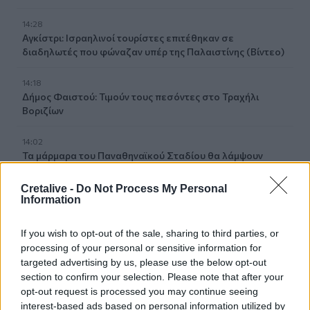
14:28
Αγκίστρι: Ισραηλινοί τουρίστες επιτέθηκαν σε
διαδηλωτές που φώναζαν υπέρ της Παλαιστίνης (Βίντεο)
14:18
Δήμος Φαιστού: Τιμούν τους πεσόντες στο Τραχήλι
Βοριζίων
14:02
Τα μάρμαρα του Παναθηναϊκού Σταδίου θα λάμψουν
ξανά!
Cretalive -
Do Not Process My Personal
Information
13:59
Ολική έκλειψη Ηλίου 2026: Πού θα είναι ορατό το
εντυπωσιακό φαινόμενο, όλα όσα πρέπει να γνωρίζετε
If you wish to opt-out of the sale, sharing to third parties, or
processing of your personal or sensitive information for
13:53
targeted advertising by us, please use the below opt-out
Φυσικό αέριο: Συναγερμός στην Ευρώπη - Χαμηλά τα
section to confirm your selection. Please note that after your
αποθέματα ενόψει χειμώνα
opt-out request is processed you may continue seeing
interest-based ads based on personal information utilized by