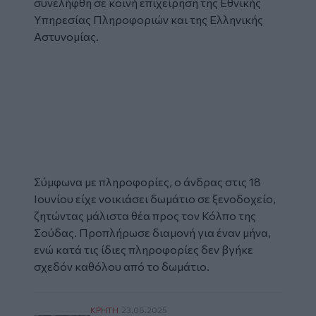
συνελήφθη σε κοινή επιχείρηση της Εθνικής
Υπηρεσίας Πληροφοριών και της Ελληνικής
Αστυνομίας.
Σύμφωνα με πληροφορίες, ο άνδρας στις 18
Ιουνίου είχε νοικιάσει δωμάτιο σε ξενοδοχείο,
ζητώντας μάλιστα θέα προς τον Κόλπο της
Σούδας. Προπλήρωσε διαμονή για έναν μήνα,
ενώ κατά τις ίδιες πληροφορίες δεν βγήκε
σχεδόν καθόλου από το δωμάτιο.
Σούδα - Κατασκοπεία: Χιλιάδες φωτογραφίε
ΚΡΗΤΗ
23.06.2025