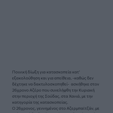
Ποινική δίωξη για κατασκοπεία κατ’
εξακολούθηση και για απείθεια, -καθώς δεν
δέχτηκε να δακτυλοσκοπηθεί- ασκήθηκε στον
26χρονο Αζέρο που
συνελήφθη
την Κυριακή
στην περιοχή της Σούδας, στα Χανιά, με την
κατηγορία της
κατασκοπείας
.
Ο 26χρονος, γεννημένος στο Αζερμπαϊτζάν, με