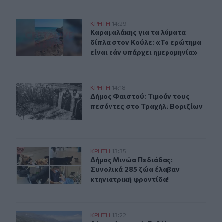
Καραμαλάκης για τα λύματα δίπλα στον Κούλε: «Το ερώτ
ΚΡΗΤΗ
14:29
Καραμαλάκης για τα λύματα δίπλα σ
Καραμαλάκης για τα λύματα
δίπλα στον Κούλε: «Το ερώτημα
είναι εάν υπάρχει ημερομηνία»
Δήμος Φαιστού: Τιμούν τους πεσόντες στο Τραχήλι Βορ
ΚΡΗΤΗ
14:18
Δήμος Φαιστού: Τιμούν τους πεσόντ
Δήμος Φαιστού: Τιμούν τους
πεσόντες στο Τραχήλι Βοριζίων
Δήμος Μινώα Πεδιάδας: Συνολικά 285 ζώα έλαβαν κτην
ΚΡΗΤΗ
13:35
Δήμος Μινώα Πεδιάδας: Συνολικά 2
Δήμος Μινώα Πεδιάδας:
Συνολικά 285 ζώα έλαβαν
κτηνιατρική φροντίδα!
Δήμος Φαιστού: Εκδήλωση Μνήμης Πεσόντων Σκουρβο
ΚΡΗΤΗ
13:22