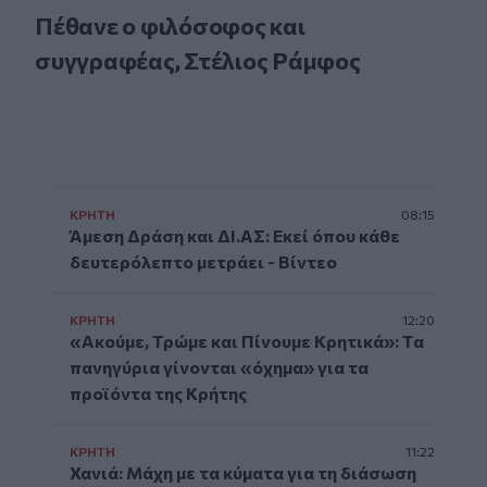
Πέθανε ο φιλόσοφος και
συγγραφέας, Στέλιος Ράμφος
ΚΡΗΤΗ
08:15
Άμεση Δράση και ΔΙ.ΑΣ: Εκεί όπου κάθε
δευτερόλεπτο μετράει - Βίντεο
ΚΡΗΤΗ
12:20
«Ακούμε, Τρώμε και Πίνουμε Κρητικά»: Τα
πανηγύρια γίνονται «όχημα» για τα
προϊόντα της Κρήτης
ΚΡΗΤΗ
11:22
Χανιά: Μάχη με τα κύματα για τη διάσωση