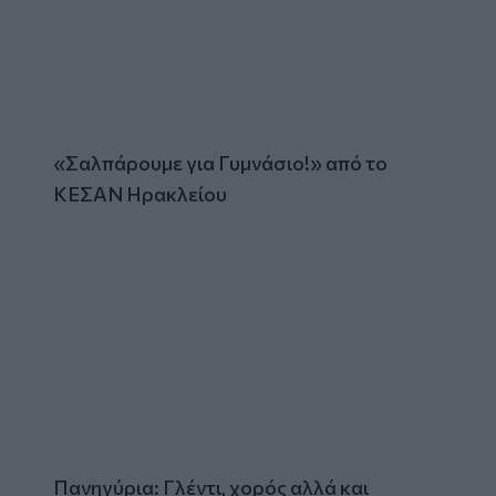
«Σαλπάρουμε για Γυμνάσιο!» από το
ΚΕΣΑΝ Ηρακλείου
Πανηγύρια: Γλέντι, χορός αλλά και