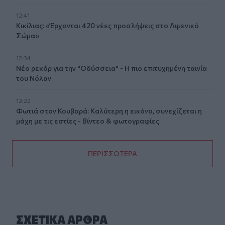
12:41
Κικίλιας: «Έρχονται 420 νέες προσλήψεις στο Λιμενικό
Σώμα»
12:34
Νέο ρεκόρ για την "Οδύσσεια" - Η πιο επιτυχημένη ταινία
του Νόλαν
12:22
Φωτιά στον Κουβαρά: Καλύτερη η εικόνα, συνεχίζεται η
μάχη με τις εστίες - Βίντεο & φωτογραφίες
ΠΕΡΙΣΣΟΤΕΡΑ
ΣΧΕΤΙΚA AΡΘΡΑ