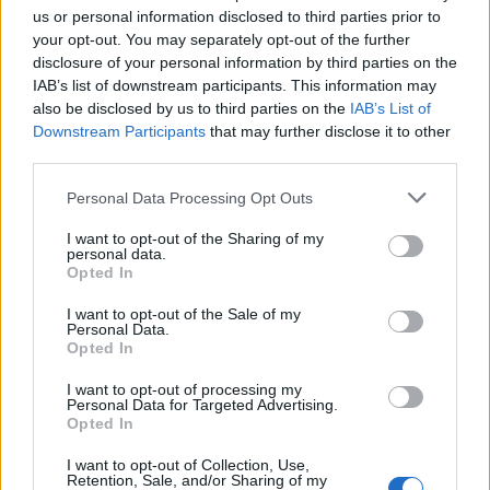
13:49
us or personal information disclosed to third parties prior to
Βραζιλία: Ποδοσφαιριστής έπεσε στο... κενό
your opt-out. You may separately opt-out of the further
πανηγυρίζοντας γκολ που εν τέλει ακυρώθηκε - Βίντεο
disclosure of your personal information by third parties on the
IAB’s list of downstream participants. This information may
13:48
also be disclosed by us to third parties on the
IAB’s List of
ΓΕΕΘΑ: Υπεγράφη το Κοινό Σχέδιο Δράσης Ελλάδας –
Downstream Participants
that may further disclose it to other
Κύπρου – Ιορδανίας για το 2026
third parties.
Personal Data Processing Opt Outs
13:38
Συνταγή για γαρίδες tempura με κρούστα καρύδας
I want to opt-out of the Sharing of my
personal data.
13:35
Opted In
Δήμος Μινώα Πεδιάδας: Συνολικά 285 ζώα έλαβαν
κτηνιατρική φροντίδα!
I want to opt-out of the Sale of my
Personal Data.
Opted In
13:33
Πέθανε ο φιλόσοφος και συγγραφέας, Στέλιος Ράμφος
I want to opt-out of processing my
Personal Data for Targeted Advertising.
Opted In
13:26
Μήλος: Μπαράζ αντιδράσεων και εισαγγελική
I want to opt-out of Collection, Use,
παρέμβαση για το ελικόπτερο που προσγειώθηκε στο
Retention, Sale, and/or Sharing of my