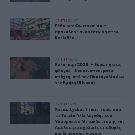
Ρέθυμνο: Φωτιά σε σπίτι προκάλεσε αναστάτωση στην 
ΚΡΗΤΗ
20:07
Ρέθυμνο: Φωτιά σε σπίτι προκάλεσ
Ρέθυμνο: Φωτιά σε σπίτι
προκάλεσε αναστάτωση στην
Καλλιθέα
Καλοκαίρι 2026: Η Ευρώπη στις φλόγες - 5 εκατ. στρέμ
ΚΡΗΤΗ
19:42
Καλοκαίρι 2026: Η Ευρώπη στις φλό
Καλοκαίρι 2026: Η Ευρώπη στις
φλόγες - 5 εκατ. στρέμματα
στάχτη, από την Πορτογαλία έως
την Κρήτη (Βίντεο)
Χανιά: Σχεδόν 1 εκατ. ευρώ από το Ταμείο Αλληλεγγύη
ΚΡΗΤΗ
19:11
Χανιά: Σχεδόν 1 εκατ. ευρώ από τ
Χανιά: Σχεδόν 1 εκατ. ευρώ από
το Ταμείο Αλληλεγγύης του
Υπουργείου Μετανάστευσης και
Ασύλου για σχολικές υποδομές
και δημόσιους χώρους