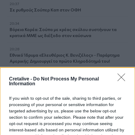
20:37
Σε ρυθμούς Σούπερ Καπ στον ΟΦΗ
20:34
Βόρεια Κορέα: Σούπα με κρέας σκύλου συστήνουν τα
κρατικά ΜΜΕ ως διέξοδο στον καύσωνα
20:28
Εθνικό Ίδρυμα «Ελευθέριος Κ. Βενιζέλος» - Παράρτημα
Αμερικής: Δημιουργεί το πρώτο Κληροδότημά του!
20:17
Cretalive -
Do Not Process My Personal
Σητεία: Φωτιά στα Αχλάδια - Μεγάλη κινητοποίηση από
Information
την Πυροσβεστική!
If you wish to opt-out of the sale, sharing to third parties, or
20:07
processing of your personal or sensitive information for
Ρέθυμνο: Φωτιά σε σπίτι προκάλεσε αναστάτωση στην
targeted advertising by us, please use the below opt-out
Καλλιθέα
section to confirm your selection. Please note that after your
opt-out request is processed you may continue seeing
19:59
interest-based ads based on personal information utilized by
Μαρούσι: Συνελήφθη 35χρονος με 106 συσκευασίες