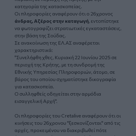
κατηγορία της
κατασκοπείας
.
Οι πληροφορίες αναφέρουν ότι ο 26χρονος
άνδρας, Αζέρος στην καταγωγή
, εντοπίστηκε
να φωτογραφίζει στρατιωτικές εγκαταστάσεις,
στην βάση της
Σούδας
.
Σε ανακοίνωση της ΕΛ.ΑΣ αναφέρεται
χαρακτηριστικά:
"Συνελήφθη χθες, Κυριακή 22 Ιουνίου 2025 σε
περιοχή της Κρήτης, με τη συνδρομή της
Εθνικής Υπηρεσίας Πληροφοριών, άτομο, σε
βάρος του οποίου σχηματίστηκε δικογραφία
για κατασκοπεία.
Ο συλληφθείς οδηγείται στην αρμόδια
εισαγγελική Αρχή".
Οι πληροφορίες του Cretalive αναφέρουν ότι οι
κινήσεις του 26χρονου "ξεσκονίζονται" από τις
αρχές, προκειμένου να διακριβωθεί πότε