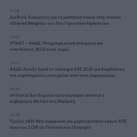
21:08
Διεθνείς διακρίσεις για τη μαθητική ταινία stop motion
«Shared Weights» του 8ου Γυμνασίου Ηρακλείου
20:57
ΥΠΑΑΤ – ΑΑΔΕ: Υπεγράφη κοινή απόφαση για
επενδύσεις 263,5 εκατ. ευρώ
20:57
ΑΑΔΕ: Άνοιξε ξανά το σύστημα ΕΑΕ 2025 για διορθώσεις
και συμπληρώσεις στοιχείων από τους παραγωγούς
20:48
«Η Ιταλία δεν δέχεται τελεσίγραφα» απαντά η
κυβέρνηση Μελόνι στη Μαδρίτη
20:38
Όμιλος ΔΕΗ: Νέα συμφωνία για χαρτοφυλάκιο έργων ΑΠΕ
άνω των 2 GW σε Πολωνία και Ουγγαρία