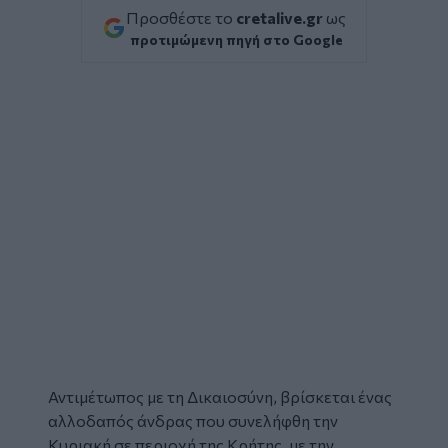
Προσθέστε το
cretalive.gr
ως
προτιμώμενη πηγή στο Google
Αντιμέτωπος με τη Δικαιοσύνη, βρίσκεται ένας
αλλοδαπός άνδρας που
συνελήφθη
την
Κυριακή σε περιοχή της
Κρήτης
, με την