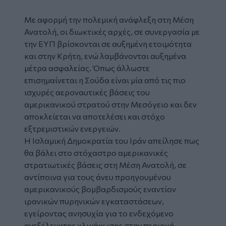
Με αφορμή την πολεμική ανάφλεξη στη Μέση
Ανατολή, οι διωκτικές αρχές, σε συνεργασία με
την ΕΥΠ βρίσκονται σε αυξημένη ετοιμότητα
και στην Κρήτη, ενώ λαμβάνονται αυξημένα
μέτρα ασφαλείας. Όπως άλλωστε
επισημαίνεται η Σούδα είναι μία από τις πιο
ισχυρές αεροναυτικές βάσεις του
αμερικανικού στρατού στην Μεσόγειο και δεν
αποκλείεται να αποτελέσει και στόχο
εξτρεμιστικών ενεργειών.
Η Ισλαμική Δημοκρατία του Ιράν απείλησε πως
θα βάλει στο στόχαστρο αμερικανικές
στρατιωτικές βάσεις στη Μέση Ανατολή, σε
αντίποινα για τους άνευ προηγουμένου
αμερικανικούς βομβαρδισμούς εναντίον
ιρανικών πυρηνικών εγκαταστάσεων,
εγείροντας ανησυχία για το ενδεχόμενο
ανεξέλεγκτης κλιμάκωσης στην περιοχή.