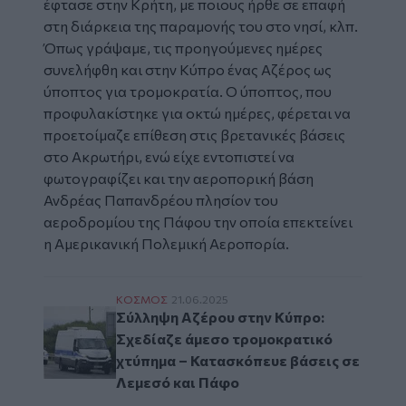
έφτασε στην Κρήτη, με ποιους ήρθε σε επαφή
στη διάρκεια της παραμονής του στο νησί, κλπ.
Όπως γράψαμε, τις προηγούμενες ημέρες
συνελήφθη και στην Κύπρο ένας Αζέρος ως
ύποπτος για τρομοκρατία. Ο ύποπτος, που
προφυλακίστηκε για οκτώ ημέρες, φέρεται να
προετοίμαζε επίθεση στις βρετανικές βάσεις
στο Ακρωτήρι, ενώ είχε εντοπιστεί να
φωτογραφίζει και την αεροπορική βάση
Ανδρέας Παπανδρέου πλησίον του
αεροδρομίου της Πάφου την οποία επεκτείνει
η Αμερικανική Πολεμική Αεροπορία.
Σύλληψη Αζέρου στην Κύπρο: Σχεδίαζε άμ
ΚΟΣΜΟΣ
21.06.2025
Σύλληψη Αζέρου στην Κύπρο:
Σχεδίαζε άμεσο τρομοκρατικό
χτύπημα – Κατασκόπευε βάσεις σε
Λεμεσό και Πάφο