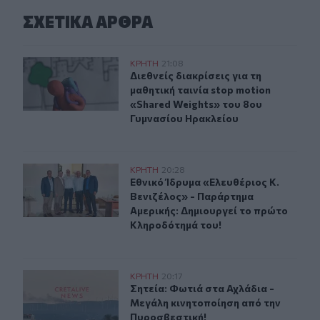
ΣΧΕΤΙΚA AΡΘΡΑ
Διεθνείς διακρίσεις για τη μαθητική ταινία stop motio
ΚΡΗΤΗ
21:08
Διεθνείς διακρίσεις για τη μαθητικ
Διεθνείς διακρίσεις για τη
μαθητική ταινία stop motion
«Shared Weights» του 8ου
Γυμνασίου Ηρακλείου
Εθνικό Ίδρυμα «Ελευθέριος Κ. Βενιζέλος» - Παράρτημα
ΚΡΗΤΗ
20:28
Εθνικό Ίδρυμα «Ελευθέριος Κ. Βεν
Εθνικό Ίδρυμα «Ελευθέριος Κ.
Βενιζέλος» - Παράρτημα
Αμερικής: Δημιουργεί το πρώτο
Κληροδότημά του!
Σητεία: Φωτιά στα Αχλάδια - Μεγάλη κινητοποίηση από
ΚΡΗΤΗ
20:17
Σητεία: Φωτιά στα Αχλάδια - Μεγά
Σητεία: Φωτιά στα Αχλάδια -
Μεγάλη κινητοποίηση από την
Πυροσβεστική!