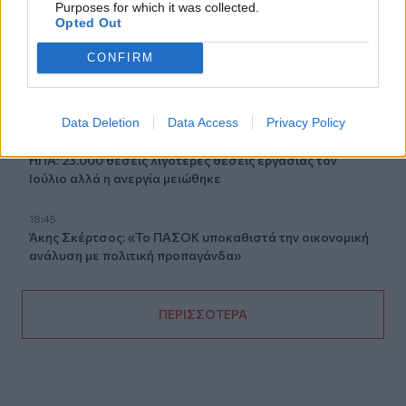
του Υπουργείου Μετανάστευσης και Ασύλου για
Purposes for which it was collected.
Opted Out
σχολικές υποδομές και δημόσιους χώρους
CONFIRM
19:03
Ιερόσυλοι βανδάλισαν το εκκλησάκι της
Μεταμορφώσεως του Σωτήρος στον Σαρωνικό
Data Deletion
Data Access
Privacy Policy
18:59
ΗΠΑ: 23.000 θέσεις λιγότερες θέσεις εργασίας τον
Ιούλιο αλλά η ανεργία μειώθηκε
18:45
Άκης Σκέρτσος: «Το ΠΑΣΟΚ υποκαθιστά την οικονομική
ανάλυση με πολιτική προπαγάνδα»
ΠΕΡΙΣΣΟΤΕΡΑ