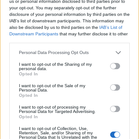
us or personal information disclosed to third parties prior to
χασίς σε προαύλιο χώρο σχολείου
your opt-out. You may separately opt-out of the further
disclosure of your personal information by third parties on the
19:55
IAB’s list of downstream participants. This information may
Πάτρα: Θρήνος για μωράκι μόλις 8 ημερών –
also be disclosed by us to third parties on the
IAB’s List of
Νοσηλευόταν στη ΜΕΘ Νεογνών
Downstream Participants
that may further disclose it to other
third parties.
19:45
Καταβλήθηκαν 33.579.900 εκατ. ευρώ για την αγορά
Personal Data Processing Opt Outs
λιπασμάτων
I want to opt-out of the Sharing of my
personal data.
19:42
Opted In
Καλοκαίρι 2026: Η Ευρώπη στις φλόγες - 5 εκατ.
στρέμματα στάχτη, από την Πορτογαλία έως την Κρήτη
I want to opt-out of the Sale of my
(Βίντεο)
Personal Data.
Opted In
19:18
I want to opt-out of processing my
ΗΠΑ: Εφετείο απαγόρευσε να συνεχιστεί η κατασκευή
Personal Data for Targeted Advertising.
της αίθουσας χορού στον Λευκό Οίκο
Opted In
I want to opt-out of Collection, Use,
19:11
Retention, Sale, and/or Sharing of my
Χανιά: Σχεδόν 1 εκατ. ευρώ από το Ταμείο Αλληλεγγύης
Personal Data that Is Unrelated with the