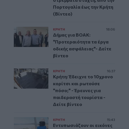
Πορτογαλία έως την Κρήτη
(Βίντεο)
ΚΡΗΤΗ
18:06
Δήμας για ΒΟΑΚ:
"Προτεραιότητα τα έργα
οδικής ασφάλειας"- Δείτε
βίντεο
ΚΡΗΤΗ
16:37
Κρήτη: Έδειχνε το 10χρονο
κορίτσι και ρωτούσε
"πόσο;" - Έρευνες για
παιδεραστή τουρίστα -
Δείτε βίντεο
ΚΡΗΤΗ
15:43
Εντυπωσιάζουν οι εικόνες