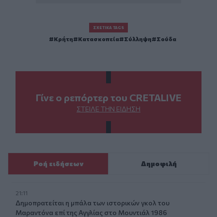
ΣΧΕΤΙΚΆ TAGS
Κρήτη
Κατασκοπεία
Σύλληψη
Σούδα
Γίνε ο ρεπόρτερ του CRETALIVE
ΣΤΕΊΛΕ ΤΗΝ ΕΊΔΗΣΗ
Ροή ειδήσεων
Δημοφιλή
21:11
Δημοπρατείται η μπάλα των ιστορικών γκολ του
Μαραντόνα επί της Αγγλίας στο Μουντιάλ 1986