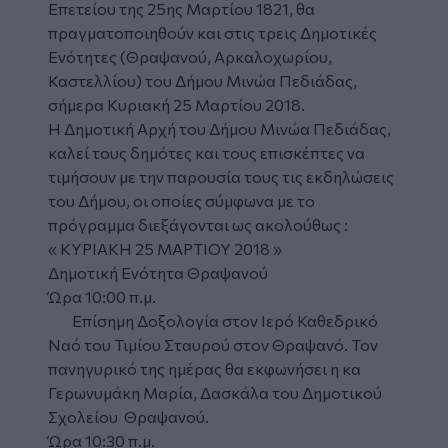
Επετείου της 25ης Μαρτίου 1821, θα
πραγματοποιηθούν και στις τρεις Δημοτικές
Ενότητες (Θραψανού, Αρκαλοχωρίου,
Καστελλίου) του Δήμου Μινώα Πεδιάδας,
σήμερα Κυριακή 25 Μαρτίου 2018.
Η Δημοτική Αρχή του Δήμου Μινώα Πεδιάδας,
καλεί τους δημότες και τους επισκέπτες να
τιμήσουν με την παρουσία τους τις εκδηλώσεις
του Δήμου, οι οποίες σύμφωνα με το
πρόγραμμα διεξάγονται ως ακολούθως :
« ΚΥΡΙΑΚΗ 25 ΜΑΡΤΙΟΥ 2018 »
Δημοτική Ενότητα Θραψανού
Ώρα 10:00 π.μ.
Επίσημη Δοξολογία στον Ιερό Καθεδρικό
Ναό του Τιμίου Σταυρού στον Θραψανό. Τον
πανηγυρικό της ημέρας θα εκφωνήσει η κα
Γερωνυμάκη Μαρία, Δασκάλα του Δημοτικού
Σχολείου Θραψανού.
Ώρα 10:30 π.μ.