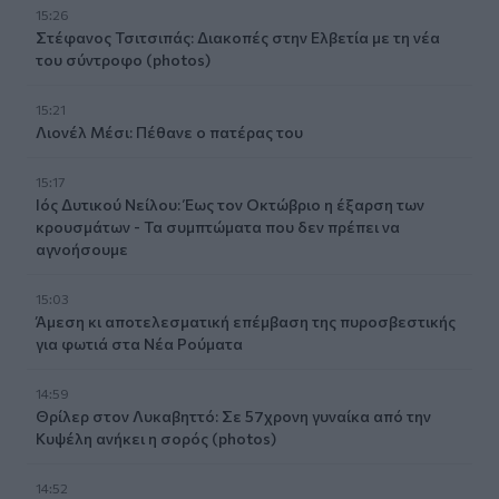
15:26
Στέφανος Τσιτσιπάς: Διακοπές στην Ελβετία με τη νέα
του σύντροφο (photos)
15:21
Λιονέλ Μέσι: Πέθανε ο πατέρας του
15:17
Ιός Δυτικού Νείλου: Έως τον Οκτώβριο η έξαρση των
κρουσμάτων - Τα συμπτώματα που δεν πρέπει να
αγνοήσουμε
15:03
Άμεση κι αποτελεσματική επέμβαση της πυροσβεστικής
για φωτιά στα Νέα Ρούματα
14:59
Θρίλερ στον Λυκαβηττό: Σε 57χρονη γυναίκα από την
Κυψέλη ανήκει η σορός (photos)
14:52