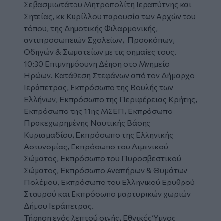
Σεβασμιωτάτου Μητροπολίτη Ιεραπύτνης και
Σητείας, κκ Κυρίλλου παρουσία των Αρχών του
τόπου, της Δημοτικής Φιλαρμονικής,
αντιπροσωπειών Σχολείων, Προσκόπων,
Οδηγών & Σωματείων με τις σημαίες τους.
10:30 Επιμνημόσυνη Δέηση στο Μνημείο
Ηρώων. Κατάθεση Στεφάνων από τον Δήμαρχο
Ιεράπετρας, Εκπρόσωπο της Βουλής των
Ελλήνων, Εκπρόσωπο της Περιφέρειας Κρήτης,
Εκπρόσωπο της 11ης ΜΣΕΠ, Εκπρόσωπο
Προκεχωρημένης Ναυτικής Βάσης
Κυριαμαδίου, Εκπρόσωπο της Ελληνικής
Αστυνομίας, Εκπρόσωπο του Λιμενικού
Σώματος, Εκπρόσωπο του Πυροσβεστικού
Σώματος, Εκπρόσωπο Αναπήρων & Θυμάτων
Πολέμου, Εκπρόσωπο του Ελληνικού Ερυθρού
Σταυρού και Εκπρόσωπο μαρτυρικών χωριών
Δήμου Ιεράπετρας.
Τήρηση ενός λεπτού σιγής, Εθνικός Ύμνος