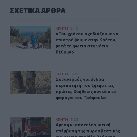
ΣΧΕΤΙΚA AΡΘΡΑ
«Του χρόνου σχεδιάζουμε να επιστρέψουμε στην Κρήτη»
ΚΡΗΤΗ
15:40
«Του χρόνου σχεδιάζουμε να επιστρ
«Του χρόνου σχεδιάζουμε να
επιστρέψουμε στην Κρήτη»,
μετά τη φωτιά στο νότιο
Ρέθυμνο
Συναγερμός για άνδρα περιπατητή που ζήτησε τις πρώτ
ΚΡΗΤΗ
15:29
Συναγερμός για άνδρα περιπατητή 
Συναγερμός για άνδρα
περιπατητή που ζήτησε τις
πρώτες βοήθειες κοντά στο
φαράγγι του Τράφουλα
Άμεση κι αποτελεσματική επέμβαση της πυροσβεστικής
ΚΡΗΤΗ
15:03
Άμεση κι αποτελεσματική επέμβαση
Άμεση κι αποτελεσματική
επέμβαση της πυροσβεστικής
για φωτιά στα Νέα Ρούματα