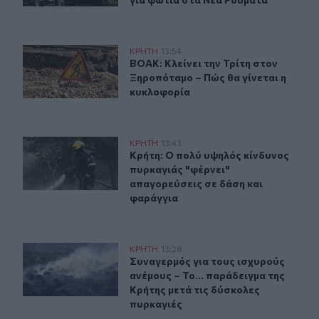
ΒΟΑΚ: Κλείνει την Τρίτη στον Ξηροπόταμο – Πώς θα γίν
ΚΡΗΤΗ
13:54
ΒΟΑΚ: Κλείνει την Τρίτη στον Ξηρο
ΒΟΑΚ: Κλείνει την Τρίτη στον
Ξηροπόταμο – Πώς θα γίνεται η
κυκλοφορία
Κρήτη: Ο πολύ υψηλός κίνδυνος πυρκαγιάς "φέρνει" απ
ΚΡΗΤΗ
13:43
Κρήτη: Ο πολύ υψηλός κίνδυνος πυρ
Κρήτη: Ο πολύ υψηλός κίνδυνος
πυρκαγιάς "φέρνει"
απαγορεύσεις σε δάση και
φαράγγια
Συναγερμός για τους ισχυρούς ανέμους – Το... παράδειγ
ΚΡΗΤΗ
13:28
Συναγερμός για τους ισχυρούς ανέμ
Συναγερμός για τους ισχυρούς
ανέμους – Το... παράδειγμα της
Κρήτης μετά τις δύσκολες
πυρκαγιές