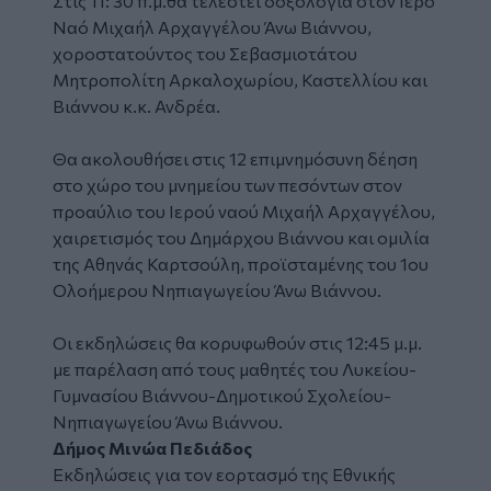
Στις 11: 30 π.μ.θα τελεστεί δοξολογία στον Ιερό
Ναό Μιχαήλ Αρχαγγέλου Άνω Βιάννου,
χοροστατούντος του Σεβασμιοτάτου
Μητροπολίτη Αρκαλοχωρίου, Καστελλίου και
Βιάννου κ.κ. Ανδρέα.
Θα ακολουθήσει στις 12 επιμνημόσυνη δέηση
στο χώρο του μνημείου των πεσόντων στον
προαύλιο του Ιερού ναού Μιχαήλ Αρχαγγέλου,
χαιρετισμός του Δημάρχου Βιάννου και ομιλία
της Αθηνάς Καρτσούλη, προϊσταμένης του 1ου
Ολοήμερου Νηπιαγωγείου Άνω Βιάννου.
Οι εκδηλώσεις θα κορυφωθούν στις 12:45 μ.μ.
με παρέλαση από τους μαθητές του Λυκείου-
Γυμνασίου Βιάννου-Δημοτικού Σχολείου-
Νηπιαγωγείου Άνω Βιάννου.
Δήμος Μινώα Πεδιάδος
Εκδηλώσεις για τον εορτασμό της Εθνικής