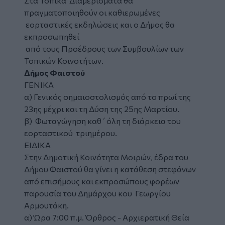
Στα Τοπικά Διαμερίσματα θα
πραγματοποιηθούν οι καθιερωμένες
εορταστικές εκδηλώσεις και ο Δήμος θα
εκπροσωπηθεί
από τους Προέδρους των Συμβουλίων των
Τοπικών Κοινοτήτων.
Δήμος Φαιστού
ΓΕΝΙΚΑ
α) Γενικός σημαιοστολισμός από το πρωί της
23ης μέχρι και τη Δύση της 25ης Μαρτίου.
β) Φωταγώγηση καθ΄όλη τη διάρκεια του
εορταστικού τριημέρου.
ΕΙΔΙΚΑ
Στην Δημοτική Κοινότητα Μοιρών, έδρα του
Δήμου Φαιστού θα γίνει η κατάθεση στεφάνων
από επισήμους και εκπροσώπους φορέων
παρουσία του Δημάρχου κου Γεωργίου
Αρμουτάκη.
α) Ώρα 7:00 π.μ. Όρθρος - Αρχιερατική Θεία