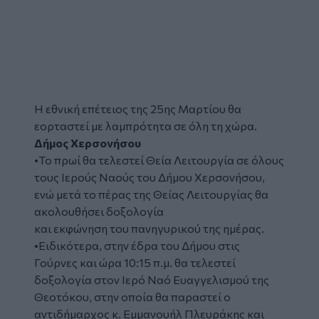
Η εθνική επέτειος της 25ης Μαρτίου θα
εορταστεί με λαμπρότητα σε όλη τη χώρα.
Δήμος Χερσονήσου
•Το πρωί θα τελεστεί Θεία Λειτουργία σε όλους
τους Ιερούς Ναούς του Δήμου Χερσονήσου,
ενώ μετά το πέρας της Θείας Λειτουργίας θα
ακολουθήσει δοξολογία
και εκφώνηση του πανηγυρικού της ημέρας.
•Ειδικότερα, στην έδρα του Δήμου στις
Γούρνες και ώρα 10:15 π.μ. θα τελεστεί
δοξολογία στον Ιερό Ναό Ευαγγελισμού της
Θεοτόκου, στην οποία θα παραστεί ο
αντιδήμαρχος κ. Εμμανουήλ Πλευράκης και