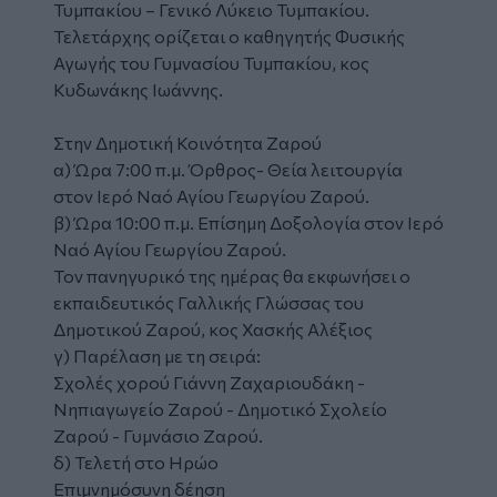
Τυμπακίου – Γενικό Λύκειο Τυμπακίου.
Τελετάρχης ορίζεται ο καθηγητής Φυσικής
Αγωγής του Γυμνασίου Τυμπακίου, κος
Κυδωνάκης Ιωάννης.
Στην Δημοτική Κοινότητα Ζαρού
α) Ώρα 7:00 π.μ. Όρθρος- Θεία λειτουργία
στον Ιερό Ναό Αγίου Γεωργίου Ζαρού.
β) Ώρα 10:00 π.μ. Επίσημη Δοξολογία στον Ιερό
Ναό Αγίου Γεωργίου Ζαρού.
Τον πανηγυρικό της ημέρας θα εκφωνήσει ο
εκπαιδευτικός Γαλλικής Γλώσσας του
Δημοτικού Ζαρού, κος Χασκής Αλέξιος
γ) Παρέλαση με τη σειρά:
Σχολές χορού Γιάννη Ζαχαριουδάκη -
Νηπιαγωγείο Ζαρού - Δημοτικό Σχολείο
Ζαρού - Γυμνάσιο Ζαρού.
δ) Τελετή στο Ηρώο
Επιμνημόσυνη δέηση