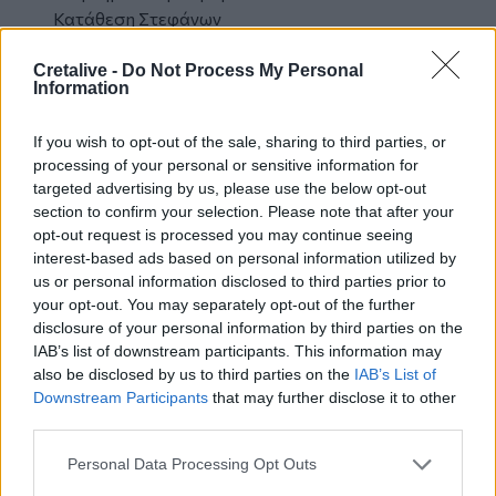
Κατάθεση Στεφάνων
Cretalive -
Do Not Process My Personal
Τήρηση ενός λεπτού σιγής
Information
Εθνικός ύμνος
Τελετάρχης ορίζεται ο καθηγητής Φυσικής
If you wish to opt-out of the sale, sharing to third parties, or
Αγωγής του Γυμνασίου Ζαρού, κος Δρίτσας
processing of your personal or sensitive information for
Αντώνιος.
targeted advertising by us, please use the below opt-out
section to confirm your selection. Please note that after your
Στην Τοπική Κοινότητα Πόμπιας
opt-out request is processed you may continue seeing
α) Ώρα 7:00 π.μ. Όρθρος- θεία λειτουργία στον
interest-based ads based on personal information utilized by
us or personal information disclosed to third parties prior to
Ιερό Ναό Αγίου Γεωργίου Πόμπιας.
your opt-out. You may separately opt-out of the further
β) Ώρα 9:30 π.μ. Επίσημη Δοξολογία στον Ιερό
disclosure of your personal information by third parties on the
Ναό Αγίου Γεωργίου Πόμπιας.
IAB’s list of downstream participants. This information may
Τον πανηγυρικό της ημέρας θα εκφωνήσει ο
also be disclosed by us to third parties on the
IAB’s List of
καθηγητής Βιολογίας του Λυκείου Πόμπιας,
Downstream Participants
that may further disclose it to other
κος Μπόγδανος Νικόλαος.
third parties.
γ)Τελετή στο Ηρώο
Personal Data Processing Opt Outs
Επιμνημόσυνη δέηση