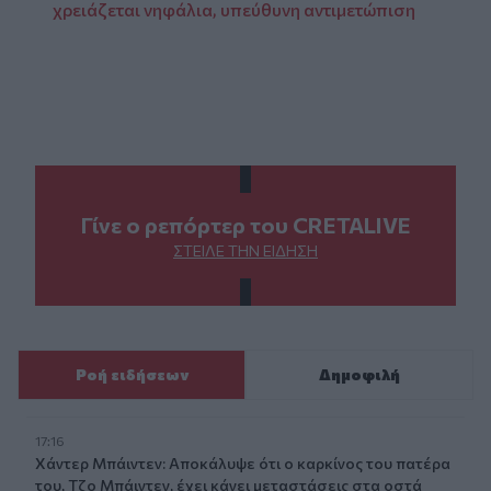
χρειάζεται νηφάλια, υπεύθυνη αντιμετώπιση
Γίνε ο ρεπόρτερ του CRETALIVE
ΣΤΕΊΛΕ ΤΗΝ ΕΊΔΗΣΗ
Ροή ειδήσεων
Δημοφιλή
17:16
Χάντερ Μπάιντεν: Αποκάλυψε ότι ο καρκίνος του πατέρα
του, Τζο Μπάιντεν, έχει κάνει μεταστάσεις στα οστά