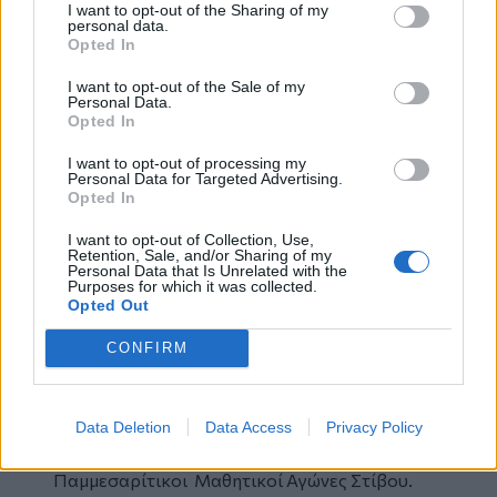
Κατάθεση στεφάνων
I want to opt-out of the Sharing of my
personal data.
Τήρηση ενός λεπτού σιγή
Opted In
Εθνικός ύμνος.
δ) Παρέλαση με τη σειρά:
I want to opt-out of the Sale of my
Personal Data.
Νηπιαγωγείο Πόμπιας - Δημοτικό Σχολείο
Opted In
Πόμπιας - Γυμνάσιο Πόμπιας - Λύκειο Πόμπιας.
Τελετάρχης ορίζεται ο καθηγητής Φυσικής
I want to opt-out of processing my
Personal Data for Targeted Advertising.
Αγωγής του Γυμνασίου - Λυκείου Πόμπιας, κος
Opted In
Φουστανάκης Δημήτρης
Στους χώρους των εκδηλώσεων, την τάξη θα
I want to opt-out of Collection, Use,
Retention, Sale, and/or Sharing of my
τηρεί το Αστυνομικό Τμήμα Φαιστού.
Personal Data that Is Unrelated with the
Purposes for which it was collected.
Όσοι επιθυμούν να καταθέσουν στέφανο, να
Opted Out
επικοινωνήσουν μέχρι την Πέμπτη 22-03-2018
στα τηλέφωνα του Δήμου 2892340-270 και
CONFIRM
2892340-202 κ. Βογιατζάκης Κων/νος.
Την Κυριακή 25-03-2018 και ώρα 3:00μ.μ. έως
6:00μ.μ. θα διεξαχθούν στο Δημοτικό Στάδιο
Data Deletion
Data Access
Privacy Policy
Μοιρών «Μανώλης Στεφανουδάκης» οι
Παμμεσαρίτικοι Μαθητικοί Αγώνες Στίβου.