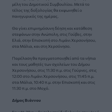
μέλη του Δημοτικού Συμβουλίου. Μετά το
τέλος της δοξολογίας θα εκφωνηθεί ο
πανηγυρικός της ημέρας.
Θα γίνει επιμνημόσυνη δέηση και κατάθεση
στεφάνων στην Ανώπολη, στις Γούβες, στην
Ελιά, στην Επισκοπή στο Λιμάνι Χερσονήσου,
στα Μάλια, και στη Χερσόνησο.
Παρέλαση θα πραγματοποιηθεί από τα νήπια
και τους μαθητές των σχολείων του Δήμου
Χερσονήσου, στις 11:30 π.μ. στις Γούρνες, στις
12:00 στο Λιμάνι Χερσονήσου, στις 11:45 π.μ.
στα Μάλια, 10:40 π.μ. στην Επισκοπή και στις
11:30 π.μ. στο Μοχό.
Δήμος Βιάννου