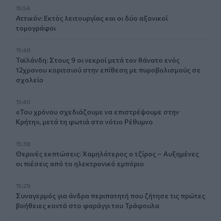
15:54
Αττικόν: Εκτός λειτουργίας και οι δύο αξονικοί
τομογράφοι
15:48
Ταϊλάνδη: Στους 9 οι νεκροί μετά τον θάνατο ενός
12χρονου κοριτσιού στην επίθεση με πυροβολισμούς σε
σχολείο
15:40
«Του χρόνου σχεδιάζουμε να επιστρέψουμε στην
Κρήτη», μετά τη φωτιά στο νότιο Ρέθυμνο
15:38
Θερινές εκπτώσεις: Χαμηλότερος ο τζίρος – Αυξημένες
οι πιέσεις από το ηλεκτρονικό εμπόριο
15:29
Συναγερμός για άνδρα περιπατητή που ζήτησε τις πρώτες
βοήθειες κοντά στο φαράγγι του Τράφουλα