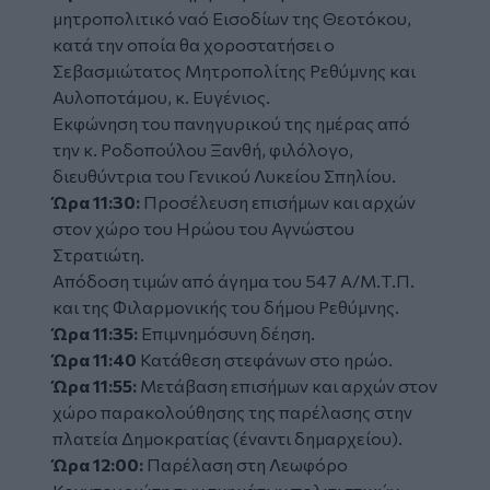
μητροπολιτικό ναό Εισοδίων της Θεοτόκου,
κατά την οποία θα χοροστατήσει ο
Σεβασμιώτατος Μητροπολίτης Ρεθύμνης και
Αυλοποτάμου, κ. Ευγένιος.
Εκφώνηση του πανηγυρικού της ημέρας από
την κ. Ροδοπούλου Ξανθή, φιλόλογο,
διευθύντρια του Γενικού Λυκείου Σπηλίου.
Ώρα 11:30:
Προσέλευση επισήμων και αρχών
στον χώρο του Ηρώου του Αγνώστου
Στρατιώτη.
Απόδοση τιμών από άγημα του 547 Α/Μ.Τ.Π.
και της Φιλαρμονικής του δήμου Ρεθύμνης.
Ώρα 11:35:
Επιμνημόσυνη δέηση.
Ώρα 11:40
Κατάθεση στεφάνων στο ηρώο.
Ώρα 11:55:
Μετάβαση επισήμων και αρχών στον
χώρο παρακολούθησης της παρέλασης στην
πλατεία Δημοκρατίας (έναντι δημαρχείου).
Ώρα 12:00:
Παρέλαση στη Λεωφόρο