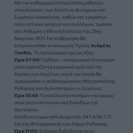
Με την καθιερωμένη παρέλαση μαθητών,
σπουδαστών, των Ενόπλων Δυνάμεων και
Σωμάτων Ασφαλείας, καθώς και τμημάτων
πολιτιστικών φορέων και συλλόγων, τιμάται
στο Ρέθυμνο η Εθνική Επέτειος της 25ης
Μαρτίου 1821.Την κυβέρνηση θα
εκπροσωπήσει ο υπουργός Υγείας
Ανδρέας
Ξανθός
. Το πρόγραμμα έχει ως εξής:
Ώρα 07:00:
Όρθρος - πανηγυρική λειτουργία
στον εορτάζοντα ενοριακό ιερό ναό της
Κυρίας των Αγγέλων, κατά την οποία θα
ιερουργήσει ο σεβασμιώτατος Μητροπολίτης
Ρεθύμνης και Αυλοποτάμου, κ. Ευγένιος.
Ώρα 10:45:
Προσέλευση επισήμων και αρχών
στον μητροπολιτικό ναό Εισοδίων της
Θεοτόκου.
Απόδοση τιμών από άγημα του 547 Α/Μ.Τ.Π.
και της Φιλαρμονικής του δήμου Ρεθύμνης.
Ώρα 11:00:
Επίσημη δοξολογία στον