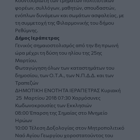
Κουντουριώτη των τμημάτων πολιτιστικών
φορέων, συλλόγων, μαθητών, σπουδαστών,
ενόπλων δυνάμεων και σωμάτων ασφαλείας, με
τη συμμετοχή της Φιλαρμονικής του δήμου
Ρεθύμνης.
Δήμος Ιεράπετρας
Γενικός σημαιοστολισμός από την 8η πρωινή
ώρα μέχρι τη δύση του ηλίου της 25ης
Μαρτίου.
Φωταγώγηση όλων των καταστημάτων του
δημοσίου, των Ο.Τ.Α., των Ν.Π.Δ.Δ. και των
Τραπεζών
ΔΗΜΟΤΙΚΗ ΕΝΟΤΗΤΑ ΙΕΡΑΠΕΤΡΑΣ Κυριακή
25 Μαρτίου 2018 07:30 Χαρμόσυνες
Κωδωνοκρουσίες των Εκκλησιών
08:00 Έπαρση της Σημαίας στο Μνημείο
Ηρώων
10:00 Τέλεση Δοξολογίας στον Μητροπολιτικό
Ναό Αγίου Γεωργίου χοροστατούντος του