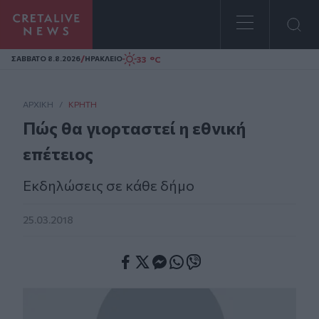
Homepage
/
33 °C
ΣAΒΒΑΤΟ 8.8.2026
ΗΡΑΚΛΕΙΟ
ΑΡΧΙΚΗ
/
ΚΡΉΤΗ
Πώς θα γιορταστεί η εθνική
επέτειος
Εκδηλώσεις σε κάθε δήμο
25.03.2018
Facebook
Twitter
Messenger
Whatsapp
Viber