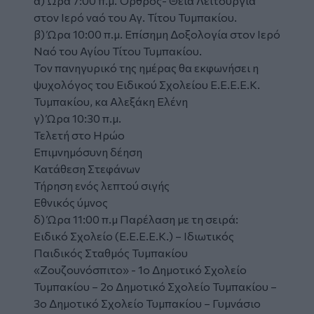
α) Ώρα 7:00 π.μ. Όρθρος- Θεία Λειτουργία
στον Ιερό ναό του Αγ. Τίτου Τυμπακίου.
β) Ώρα 10:00 π.μ. Επίσημη Δοξολογία στον Ιερό
Ναό του Αγίου Τίτου Τυμπακίου.
Τον πανηγυρικό της ημέρας θα εκφωνήσει η
ψυχολόγος του Ειδικού Σχολείου Ε.Ε.Ε.Ε.Κ.
Τυμπακίου, κα Αλεξάκη Ελένη
γ) Ώρα 10:30 π.μ.
Τελετή στο Ηρώο
Επιμνημόσυνη δέηση
Κατάθεση Στεφάνων
Τήρηση ενός λεπτού σιγής
Εθνικός ύμνος
δ) Ώρα 11:00 π.μ Παρέλαση με τη σειρά:
Ειδικό Σχολείο (Ε.Ε.Ε.Ε.Κ.) – Ιδιωτικός
Παιδικός Σταθμός Τυμπακίου
«Zουζουνόσπιτο» - 1ο Δημοτικό Σχολείο
Τυμπακίου – 2ο Δημοτικό Σχολείο Τυμπακίου –
3ο Δημοτικό Σχολείο Τυμπακίου – Γυμνάσιο