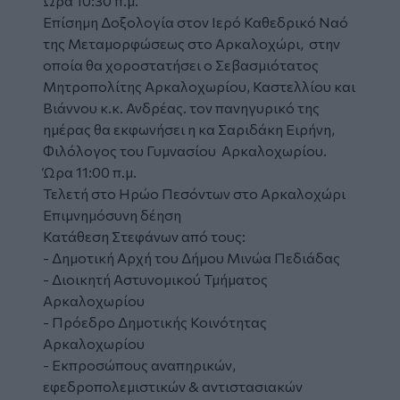
Ώρα 10:30 π.μ.
Επίσημη Δοξολογία στον Ιερό Καθεδρικό Ναό
της Μεταμορφώσεως στο Αρκαλοχώρι, στην
οποία θα χοροστατήσει ο Σεβασμιότατος
Μητροπολίτης Αρκαλοχωρίου, Καστελλίου και
Βιάννου κ.κ. Ανδρέας. τον πανηγυρικό της
ημέρας θα εκφωνήσει η κα Σαριδάκη Ειρήνη,
Φιλόλογος του Γυμνασίου Αρκαλοχωρίου.
Ώρα 11:00 π.μ.
Τελετή στο Ηρώο Πεσόντων στο Αρκαλοχώρι
Επιμνημόσυνη δέηση
Κατάθεση Στεφάνων από τους:
- Δημοτική Αρχή του Δήμου Μινώα Πεδιάδας
- Διοικητή Αστυνομικού Τμήματος
Αρκαλοχωρίου
- Πρόεδρο Δημοτικής Κοινότητας
Αρκαλοχωρίου
- Εκπροσώπους αναπηρικών,
εφεδροπολεμιστικών & αντιστασιακών