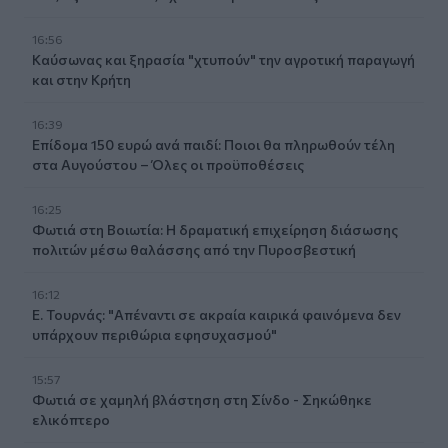
16:56
Καύσωνας και ξηρασία "χτυπούν" την αγροτική παραγωγή
και στην Κρήτη
16:39
Επίδομα 150 ευρώ ανά παιδί: Ποιοι θα πληρωθούν τέλη
στα Αυγούστου – Όλες οι προϋποθέσεις
16:25
Φωτιά στη Βοιωτία: Η δραματική επιχείρηση διάσωσης
πολιτών μέσω θαλάσσης από την Πυροσβεστική
16:12
Ε. Τουρνάς: "Απέναντι σε ακραία καιρικά φαινόμενα δεν
υπάρχουν περιθώρια εφησυχασμού"
15:57
Φωτιά σε χαμηλή βλάστηση στη Σίνδο - Σηκώθηκε
ελικόπτερο