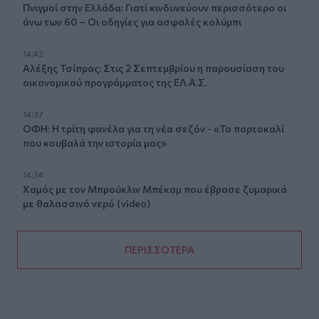
Πνιγμοί στην Ελλάδα: Γιατί κινδυνεύουν περισσότερο οι
άνω των 60 – Οι οδηγίες για ασφαλές κολύμπι
14:42
Αλέξης Τσίπρας: Στις 2 Σεπτεμβρίου η παρουσίαση του
οικονομικού προγράμματος της ΕΛ.Α.Σ.
14:37
ΟΦΗ: Η τρίτη φανέλα για τη νέα σεζόν - «Το πορτοκαλί
που κουβαλά την ιστορία μας»
14:34
Χαμός με τον Μπρούκλιν Μπέκαμ που έβρασε ζυμαρικά
με θαλασσινό νερό (video)
ΠΕΡΙΣΣΟΤΕΡΑ