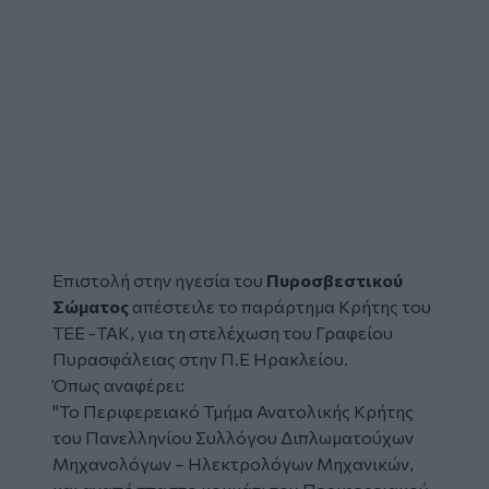
Επιστολή στην ηγεσία του
Πυροσβεστικού
Σώματος
απέστειλε το παράρτημα Κρήτης του
ΤΕΕ -ΤΑΚ, για τη στελέχωση του Γραφείου
Πυρασφάλειας στην Π.Ε Ηρακλείου.
Όπως αναφέρει:
"Το Περιφερειακό Τμήμα Ανατολικής Κρήτης
του Πανελληνίου Συλλόγου Διπλωματούχων
Μηχανολόγων – Ηλεκτρολόγων Μηχανικών,