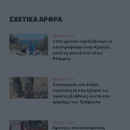
ΣΧΕΤΙΚA AΡΘΡΑ
«Του χρόνου σχεδιάζουμε να επιστρέψουμε στην Κρήτη»
ΚΡΗΤΗ
15:40
«Του χρόνου σχεδιάζουμε να επιστρ
«Του χρόνου σχεδιάζουμε να
επιστρέψουμε στην Κρήτη»,
μετά τη φωτιά στο νότιο
Ρέθυμνο
Συναγερμός για άνδρα περιπατητή που ζήτησε τις πρώτ
ΚΡΗΤΗ
15:29
Συναγερμός για άνδρα περιπατητή 
Συναγερμός για άνδρα
περιπατητή που ζήτησε τις
πρώτες βοήθειες κοντά στο
φαράγγι του Τράφουλα
Άμεση κι αποτελεσματική επέμβαση της πυροσβεστικής
ΚΡΗΤΗ
15:03
Άμεση κι αποτελεσματική επέμβαση
Άμεση κι αποτελεσματική