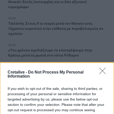
Αττικόν: Εκτός λειτουργίας και οι δύο αξονικοί
τομογράφοι
15:48
Ταϊλάνδη: Στους 9 οι νεκροί μετά τον θάνατο ενός
12χρονου κοριτσιού στην επίθεση με πυροβολισμούς σε
σχολείο
15:40
«Του χρόνου σχεδιάζουμε να επιστρέψουμε στην
Κρήτη», μετά τη φωτιά στο νότιο Ρέθυμνο
15:38
Θερινές εκπτώσεις: Χαμηλότερος ο τζίρος – Αυξημένες
Cretalive -
Do Not Process My Personal
Information
οι πιέσεις από το ηλεκτρονικό εμπόριο
15:29
If you wish to opt-out of the sale, sharing to third parties, or
Συναγερμός για άνδρα περιπατητή που ζήτησε τις πρώτες
processing of your personal or sensitive information for
βοήθειες κοντά στο φαράγγι του Τράφουλα
targeted advertising by us, please use the below opt-out
section to confirm your selection. Please note that after your
opt-out request is processed you may continue seeing
15:26