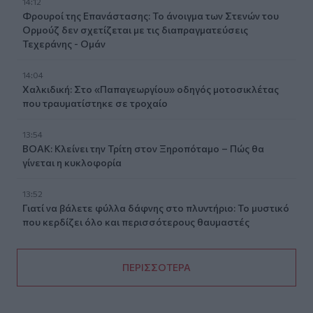
14:12
Φρουροί της Επανάστασης: Το άνοιγμα των Στενών του
Ορμούζ δεν σχετίζεται με τις διαπραγματεύσεις
Τεχεράνης - Ομάν
14:04
Χαλκιδική: Στο «Παπαγεωργίου» οδηγός μοτοσικλέτας
που τραυματίστηκε σε τροχαίο
13:54
ΒΟΑΚ: Κλείνει την Τρίτη στον Ξηροπόταμο – Πώς θα
γίνεται η κυκλοφορία
13:52
Γιατί να βάλετε φύλλα δάφνης στο πλυντήριο: Το μυστικό
που κερδίζει όλο και περισσότερους θαυμαστές
ΠΕΡΙΣΣΟΤΕΡΑ