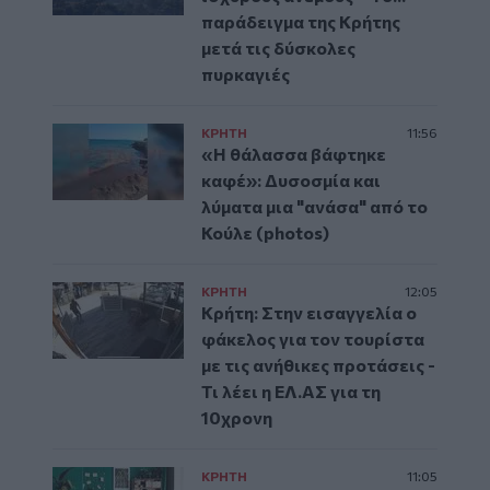
παράδειγμα της Κρήτης
μετά τις δύσκολες
πυρκαγιές
ΚΡΗΤΗ
11:56
«Η θάλασσα βάφτηκε
καφέ»: Δυσοσμία και
λύματα μια "ανάσα" από το
Κούλε (photos)
ΚΡΗΤΗ
12:05
Κρήτη: Στην εισαγγελία ο
φάκελος για τον τουρίστα
με τις ανήθικες προτάσεις -
Τι λέει η ΕΛ.ΑΣ για τη
10χρονη
ΚΡΗΤΗ
11:05