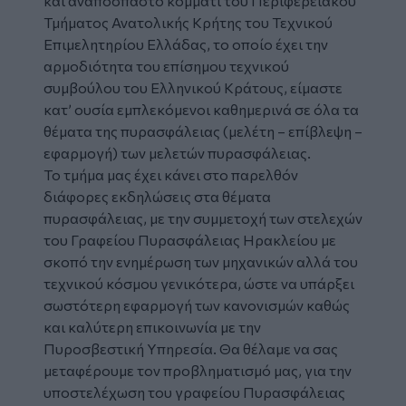
και αναπόσπαστο κομμάτι του Περιφερειακού
Τμήματος Ανατολικής Κρήτης του Τεχνικού
Επιμελητηρίου Ελλάδας, το οποίο έχει την
αρμοδιότητα του επίσημου τεχνικού
συμβούλου του Ελληνικού Κράτους, είμαστε
κατ’ ουσία εμπλεκόμενοι καθημερινά σε όλα τα
θέματα της πυρασφάλειας (μελέτη – επίβλεψη –
εφαρμογή) των μελετών πυρασφάλειας.
Το τμήμα μας έχει κάνει στο παρελθόν
διάφορες εκδηλώσεις στα θέματα
πυρασφάλειας, με την συμμετοχή των στελεχών
του Γραφείου Πυρασφάλειας Ηρακλείου με
σκοπό την ενημέρωση των μηχανικών αλλά του
τεχνικού κόσμου γενικότερα, ώστε να υπάρξει
σωστότερη εφαρμογή των κανονισμών καθώς
και καλύτερη επικοινωνία με την
Πυροσβεστική Υπηρεσία. Θα θέλαμε να σας
μεταφέρουμε τον προβληματισμό μας, για την
υποστελέχωση του γραφείου Πυρασφάλειας