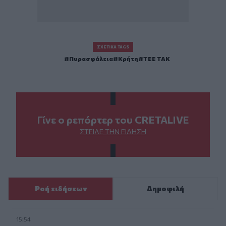
ΣΧΕΤΙΚΆ TAGS
Πυρασφάλεια
Κρήτη
ΤΕΕ ΤΑΚ
Γίνε ο ρεπόρτερ του CRETALIVE
ΣΤΕΊΛΕ ΤΗΝ ΕΊΔΗΣΗ
Ροή ειδήσεων
Δημοφιλή
15:54