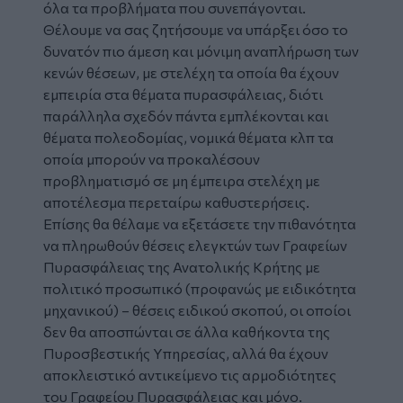
όλα τα προβλήματα που συνεπάγονται.
Θέλουμε να σας ζητήσουμε να υπάρξει όσο το
δυνατόν πιο άμεση και μόνιμη αναπλήρωση των
κενών θέσεων, με στελέχη τα οποία θα έχουν
εμπειρία στα θέματα πυρασφάλειας, διότι
παράλληλα σχεδόν πάντα εμπλέκονται και
θέματα πολεοδομίας, νομικά θέματα κλπ τα
οποία μπορούν να προκαλέσουν
προβληματισμό σε μη έμπειρα στελέχη με
αποτέλεσμα περεταίρω καθυστερήσεις.
Επίσης θα θέλαμε να εξετάσετε την πιθανότητα
να πληρωθούν θέσεις ελεγκτών των Γραφείων
Πυρασφάλειας της Ανατολικής Κρήτης με
πολιτικό προσωπικό (προφανώς με ειδικότητα
μηχανικού) – θέσεις ειδικού σκοπού, οι οποίοι
δεν θα αποσπώνται σε άλλα καθήκοντα της
Πυροσβεστικής Υπηρεσίας, αλλά θα έχουν
αποκλειστικό αντικείμενο τις αρμοδιότητες
του Γραφείου Πυρασφάλειας και μόνο.