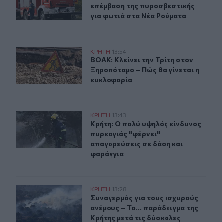
επέμβαση της πυροσβεστικής
για φωτιά στα Νέα Ρούματα
ΒΟΑΚ: Κλείνει την Τρίτη στον Ξηροπόταμο – Πώς θα γίν
ΚΡΗΤΗ
13:54
ΒΟΑΚ: Κλείνει την Τρίτη στον Ξηρο
ΒΟΑΚ: Κλείνει την Τρίτη στον
Ξηροπόταμο – Πώς θα γίνεται η
κυκλοφορία
Κρήτη: Ο πολύ υψηλός κίνδυνος πυρκαγιάς "φέρνει" απ
ΚΡΗΤΗ
13:43
Κρήτη: Ο πολύ υψηλός κίνδυνος πυρ
Κρήτη: Ο πολύ υψηλός κίνδυνος
πυρκαγιάς "φέρνει"
απαγορεύσεις σε δάση και
φαράγγια
Συναγερμός για τους ισχυρούς ανέμους – Το... παράδειγ
ΚΡΗΤΗ
13:28
Συναγερμός για τους ισχυρούς ανέμ
Συναγερμός για τους ισχυρούς
ανέμους – Το... παράδειγμα της
Κρήτης μετά τις δύσκολες