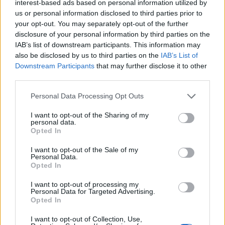
Στέφανος Τσιτσιπάς: Διακοπές στην Ελβετία με τη νέα
interest-based ads based on personal information utilized by
του σύντροφο (photos)
us or personal information disclosed to third parties prior to
your opt-out. You may separately opt-out of the further
disclosure of your personal information by third parties on the
15:21
Λιονέλ Μέσι: Πέθανε ο πατέρας του
IAB’s list of downstream participants. This information may
also be disclosed by us to third parties on the
IAB’s List of
Downstream Participants
that may further disclose it to other
15:17
third parties.
Ιός Δυτικού Νείλου: Έως τον Οκτώβριο η έξαρση των
κρουσμάτων - Τα συμπτώματα που δεν πρέπει να
Personal Data Processing Opt Outs
αγνοήσουμε
I want to opt-out of the Sharing of my
15:03
personal data.
Άμεση κι αποτελεσματική επέμβαση της πυροσβεστικής
Opted In
για φωτιά στα Νέα Ρούματα
I want to opt-out of the Sale of my
Personal Data.
14:59
Opted In
Θρίλερ στον Λυκαβηττό: Σε 57χρονη γυναίκα από την
Κυψέλη ανήκει η σορός (photos)
I want to opt-out of processing my
Personal Data for Targeted Advertising.
Opted In
14:52
Πνιγμοί στην Ελλάδα: Γιατί κινδυνεύουν περισσότερο οι
I want to opt-out of Collection, Use,