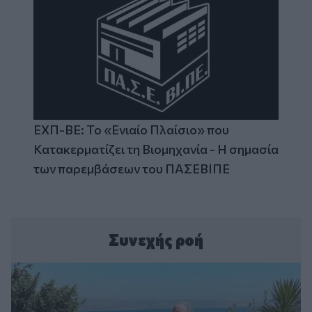
ΕΧΠ-ΒΕ: Το «Ενιαίο Πλαίσιο» που
Κατακερματίζει τη Βιομηχανία - Η σημασία
των παρεμβάσεων του ΠΑΣΕΒΙΠΕ
Συνεχής ροή