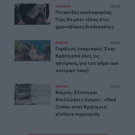
ΕΛΛAΔΑ
08:05
Πινακίδες κυκλοφορίας:
Πώς θα μπει τέλος στις
χρονοβόρες διαδικασίες
ΚΡΗΤΗ
09:35
Γαμήλιος τουρισμός: Στην
Κρήτη από όλες τις
ηπείρους, για τον γάμο των
ονείρων τους!
ΚΡΗΤΗ
06:57
Καιρός: Ζέστη και
θυελλώδεις άνεμοι - «Red
Code» στην Κρήτη για
κίνδυνο πυρκαγιάς