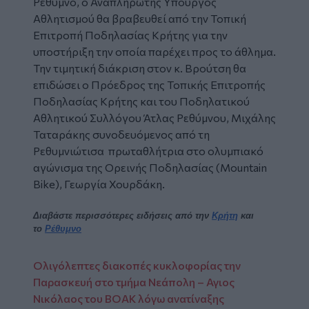
Ρέθυμνο, ο Αναπληρωτής Υπουργός
Αθλητισμού θα βραβευθεί από την Τοπική
Επιτροπή Ποδηλασίας Κρήτης για την
υποστήριξη την οποία παρέχει προς το άθλημα.
Την τιμητική διάκριση στον κ. Βρούτση θα
επιδώσει ο Πρόεδρος της Τοπικής Επιτροπής
Ποδηλασίας Κρήτης και του Ποδηλατικού
Αθλητικού Συλλόγου Άτλας Ρεθύμνου, Μιχάλης
Ταταράκης συνοδευόμενος από τη
Ρεθυμνιώτισα πρωταθλήτρια στο ολυμπιακό
αγώνισμα της Ορεινής Ποδηλασίας (Mountain
Bike), Γεωργία Χουρδάκη.
Διαβάστε περισσότερες ειδήσεις από την
Κρήτη
και
το
Ρέθυμνο
Ολιγόλεπτες διακοπές κυκλοφορίας την
Παρασκευή στο τμήμα Νεάπολη – Αγιος
Νικόλαος του ΒΟΑΚ λόγω ανατίναξης