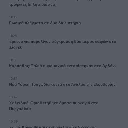
τροφικές δηλητηριάσεις
11:35
Ρωσικά πλήγματα σε δύο διυλιστήρια
11:23
Έρευνα για παρολίγον σύγκρουση δύο αεροσκαφών στο
Σίδνεϋ
11:12
Κάρπαθος: Παλιά πυρομαχικά εντοπίστηκαν στο Αρδάνι
10:51
Νέα Υόρκη: Τραγωδία κοντά στο Άγαλμα της Ελευθερίας
10:42
Χαλκιδική: Οριοθετήθηκε άμεσα πυρκαγιά στα
Πυργαδίκια
10:39
Χανιά: Κάνναβη και δενδρύλλια είχε 52χρονος