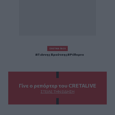
ΣΧΕΤΙΚΆ TAGS
Γιάννης Βρούτσης
Ρέθυμνο
Γίνε ο ρεπόρτερ του CRETALIVE
ΣΤΕΊΛΕ ΤΗΝ ΕΊΔΗΣΗ