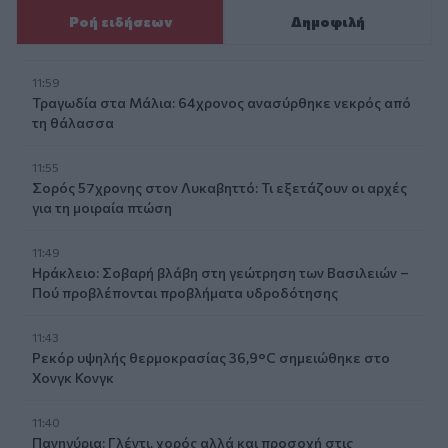
Ροή ειδήσεων
Δημοφιλή
11:59
Τραγωδία στα Μάλια: 64χρονος ανασύρθηκε νεκρός από
τη θάλασσα
11:55
Σορός 57χρονης στον Λυκαβηττό: Τι εξετάζουν οι αρχές
για τη μοιραία πτώση
11:49
Ηράκλειο: Σοβαρή βλάβη στη γεώτρηση των Βασιλειών –
Πού προβλέπονται προβλήματα υδροδότησης
11:43
Ρεκόρ υψηλής θερμοκρασίας 36,9°C σημειώθηκε στο
Χονγκ Κονγκ
11:40
Πανηγύρια: Γλέντι, χορός αλλά και προσοχή στις