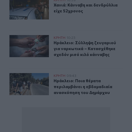
Χανιά: Κάνναβη και δενδρύλλια είχε 52χρονος
Χανιά: Κάνναβη και δενδρύλλια είχ
Χανιά: Κάνναβη και δενδρύλλια
είχε 52χρονος
Ηράκλειο: Σύλληψη ζευγαριού για ναρκωτικά – Κατασχέ
ΚΡΗΤΗ
10:23
Ηράκλειο: Σύλληψη ζευγαριού για 
Ηράκλειο: Σύλληψη ζευγαριού
για ναρκωτικά – Κατασχέθηκε
σχεδόν μισό κιλό κάνναβης
Ηράκλειο: Ποια θέματα περιλαμβάνει η εβδομαδιαία 
ΚΡΗΤΗ
09:43
Ηράκλειο: Ποια θέματα περιλαμβά
Ηράκλειο: Ποια θέματα
περιλαμβάνει η εβδομαδιαία
ανασκόπηση του Δημάρχου