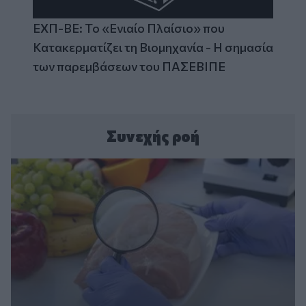
ΕΧΠ-ΒΕ: Το «Ενιαίο Πλαίσιο» που
Κατακερματίζει τη Βιομηχανία - Η σημασία
των παρεμβάσεων του ΠΑΣΕΒΙΠΕ
Συνεχής ροή