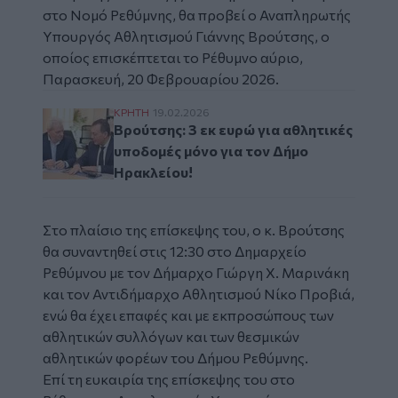
στο Νομό Ρεθύμνης, θα προβεί ο Αναπληρωτής
Υπουργός Αθλητισμού
Γιάννης Βρούτσης
, ο
οποίος επισκέπτεται το
Ρέθυμνο
αύριο,
Παρασκευή, 20 Φεβρουαρίου 2026.
Βρούτσης: 3 εκ ευρώ για αθλητικές υποδομ
ΚΡΗΤΗ
19.02.2026
Βρούτσης: 3 εκ ευρώ για αθλητικές
υποδομές μόνο για τον Δήμο
Ηρακλείου!
Στο πλαίσιο της επίσκεψης του, ο κ. Βρούτσης
θα συναντηθεί στις 12:30 στο Δημαρχείο
Ρεθύμνου με τον Δήμαρχο Γιώργη Χ. Μαρινάκη
και τον Αντιδήμαρχο Αθλητισμού Νίκο Προβιά,
ενώ θα έχει επαφές και με εκπροσώπους των
αθλητικών συλλόγων και των θεσμικών
αθλητικών φορέων του Δήμου Ρεθύμνης.
Επί τη ευκαιρία της επίσκεψης του στο