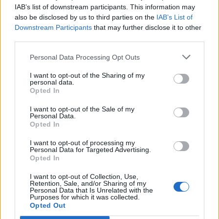
IAB’s list of downstream participants. This information may
ανασκόπηση του Δημάρχου
also be disclosed by us to third parties on the
IAB’s List of
Downstream Participants
that may further disclose it to other
09:41
third parties.
Γερμανία: Νέα έρευνα για την άμυνα απέναντι στα drones
Personal Data Processing Opt Outs
09:35
Γαμήλιος τουρισμός: Στην Κρήτη από όλες τις ηπείρους,
I want to opt-out of the Sharing of my
για τον γάμο των ονείρων τους!
personal data.
Opted In
09:29
I want to opt-out of the Sale of my
Κασσάνοι: Όλα έτοιμα για την Γιορτή Κρεμμυδιού
Personal Data.
Opted In
I want to opt-out of processing my
ΠΕΡΙΣΣΟΤΕΡΑ
Personal Data for Targeted Advertising.
Opted In
I want to opt-out of Collection, Use,
Retention, Sale, and/or Sharing of my
Personal Data that Is Unrelated with the
Purposes for which it was collected.
Opted Out
ΣΧΕΤΙΚA AΡΘΡΑ