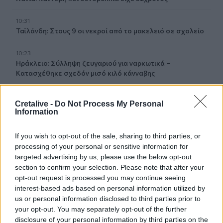
10:31
Ταϊλάνδη: Στους 9 οι νεκροί από το μακελειό σε σχολείο
10:23
Ηράκλειο: Σύλληψη ζευγαριού για ναρκωτικά –
Κατασχέθηκε σχεδόν μισό κιλό κάνναβης
10:13
Cretalive -
Do Not Process My Personal
«Δύο μέρες μόνο»
Information
10:10
If you wish to opt-out of the sale, sharing to third parties, or
Πάρος: Στον εισαγγελέα σήμερα ο ιδιοκτήτης του beach
processing of your personal or sensitive information for
bar για τον θάνατο του 4χρονου
targeted advertising by us, please use the below opt-out
section to confirm your selection. Please note that after your
09:52
opt-out request is processed you may continue seeing
Ιός Δυτικού Νείλου: Όλη η Αττική στο επίκεντρο των
interest-based ads based on personal information utilized by
κρουσμάτων
us or personal information disclosed to third parties prior to
your opt-out. You may separately opt-out of the further
09:43
disclosure of your personal information by third parties on the
Ηράκλειο: Ποια θέματα περιλαμβάνει η εβδομαδιαία