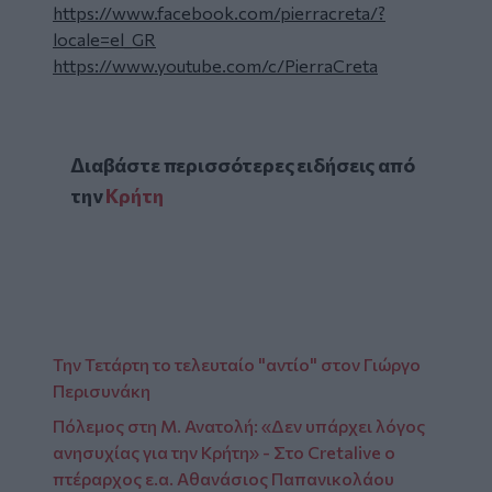
https://www.facebook.com/pierracreta/?
locale=el_GR
https://www.youtube.com/c/PierraCreta
Διαβάστε περισσότερες ειδήσεις από
την
Κρήτη
Την Τετάρτη το τελευταίο "αντίο" στον Γιώργο
Περισυνάκη
Πόλεμος στη Μ. Ανατολή: «Δεν υπάρχει λόγος
ανησυχίας για την Κρήτη» - Στο Cretalive ο
πτέραρχος ε.α. Αθανάσιος Παπανικολάου