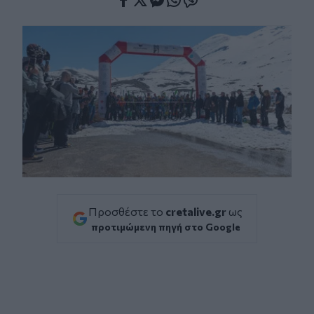
Facebook
Twitter
Messenger
Whatsapp
Viber
Προσθέστε το
cretalive.gr
ως
προτιμώμενη πηγή στο Google