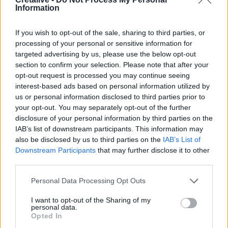
09:50
Information
Ιράν: Η συμφωνία με το Ομάν δεν σημαίνει πλήρες
άνοιγμα των Στενών του Ορμούζ
If you wish to opt-out of the sale, sharing to third parties, or
processing of your personal or sensitive information for
09:44
targeted advertising by us, please use the below opt-out
Χωρίς ενεργό μέτωπο η φωτιά στο Καρύδι Σητείας -
section to confirm your selection. Please note that after your
Παραμένουν δυνάμεις στο σημείο
opt-out request is processed you may continue seeing
interest-based ads based on personal information utilized by
09:31
us or personal information disclosed to third parties prior to
Θεσσαλονίκη: Η παρατεταμένη ανομβρία απειλεί τη
your opt-out. You may separately opt-out of the further
λιμνοθάλασσα Καλοχωρίου
disclosure of your personal information by third parties on the
IAB’s list of downstream participants. This information may
09:22
also be disclosed by us to third parties on the
IAB’s List of
Ιός Δυτικού Νείλου: Στα 65 τα κρούσματα στην Ελλάδα
Downstream Participants
that may further disclose it to other
third parties.
09:12
Ρωσία: Διαψεύδει εμπλοκή σε στρατολόγηση
Personal Data Processing Opt Outs
Κολομβιανών μισθοφόρων
I want to opt-out of the Sharing of my
personal data.
09:07
Opted In
Ηράκλειο: Μια σύλληψη για την έκρηξη φιάλης που