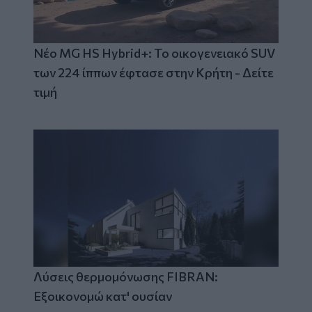
Νέο MG HS Hybrid+: Το οικογενειακό SUV
των 224 ίππων έφτασε στην Κρήτη - Δείτε
τιμή
Λύσεις θερμομόνωσης FIBRAN:
Εξοικονομώ κατ' ουσίαν