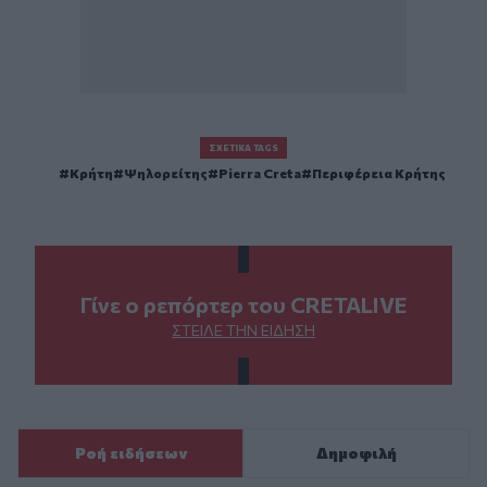
ΣΧΕΤΙΚΆ TAGS
Κρήτη
Ψηλορείτης
Pierra Creta
Περιφέρεια Κρήτης
Γίνε ο ρεπόρτερ του CRETALIVE
ΣΤΕΊΛΕ ΤΗΝ ΕΊΔΗΣΗ
Ροή ειδήσεων
Δημοφιλή