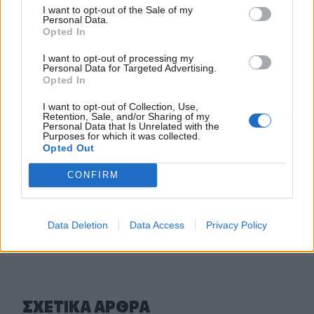
αναστάτωσε την Θερίσσου
I want to opt-out of the Sale of my
Personal Data.
Opted In
09:06
Νέα επιχείρηση για μετανάστες ανοιχτά της Ιεράπετρας
I want to opt-out of processing my
Personal Data for Targeted Advertising.
Opted In
09:03
Caravel: Η νέα πολυτέλεια βρίσκεται στις εμπειρίες που
I want to opt-out of Collection, Use,
αξίζουν
Retention, Sale, and/or Sharing of my
Personal Data that Is Unrelated with the
Purposes for which it was collected.
09:00
Opted Out
"Επένδυση" - παγίδα: 55χρονος στην Κρήτη έχασε
100.000€ από επιτήδειους
CONFIRM
ΠΕΡΙΣΣΟΤΕΡΑ
Data Deletion
Data Access
Privacy Policy
ΣΧΕΤΙΚA AΡΘΡΑ