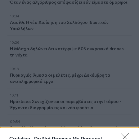
Όταν ένας αλγόριθμος απόφασίζει εάν είμαστε όμορφοι
10:34
Λασίθι: Η νέα Διοίκηση του Συλλόγου Ιδιωτικών
Υπαλλήλων
10:26
Η Μόσχα δηλώνει ότι κατέρριψε 605 ουκρανικά drones
τη νύχτα
10:18
Πυρκαγιές: Άμεσα οι μελέτες, μέχρι Δεκέμβρη τα
αντιπλημμυρικά έργα
10:11
Ηράκλειο: Συνεχίζονται οι παρεμβάσεις στην Ικάρου -
Έρχονται διαγραμμίσεις και νέα φρεάτια
09:54
Άγιος Νικόλαος: Αγροτικό "καρφώθηκε" σε φορτηγό
Cretalive -
Do Not Process My Personal