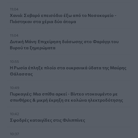
11:04
Χανιά: Σοβαρό επεισόδιο έξω από το Νοσοκομείο -
Πιάστηκαν στα χέρια δύο άτομα
11:04
Δυτική Μάνη: Επιχείρηση διάσωσης στο Φαράγγι του
Βυρού τα ξημερώματα
10:55
Η Ρωσία έπληξε πλοίο στα ουκρανικά ύδατα της Μαύρης
Θάλασσας
10:49
Πυρκαγιές: Μια σπίθα αρκεί - Βίντεο ντοκουμέντο με
σπινθήρες & μικρή έκρηξη σε κολώνα ηλεκτροδότησης
10:42
Σφοδρές καταιγίδες στις Φιλιππίνες
10:37