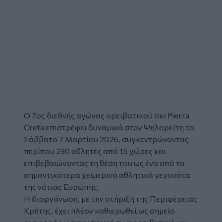
Ο 7ος διεθνής αγώνας ορειβατικού σκι
Pierra
Creta
επιστρέφει δυναμικά στον
Ψηλορείτη
το
Σάββατο 7 Μαρτίου 2026, συγκεντρώνοντας
περίπου 230 αθλητές από 15 χώρες και
επιβεβαιώνοντας τη θέση του ως ένα από τα
σημαντικότερα χειμερινά αθλητικά γεγονότα
της νότιας Ευρώπης.
Η διοργάνωση, με την στήριξη της Περιφέρειας
Κρήτης, έχει πλέον καθιερωθεί ως σημείο