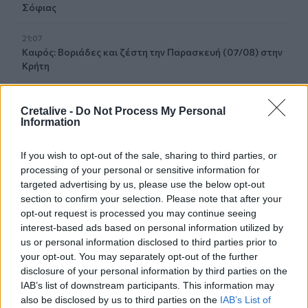
Σόφιας
21:07
Καιρός: Βοριάδες και ζέστη την Παρασκευή (07/08) στην
Κρήτη
21:07
Γιατί δεν έσωσα το κουτάβι: Τι αναφέρει ο ερευνητής που
Cretalive -
Do Not Process My Personal
Information
κατέγραφε τη συμβίωση του μικρού σκυλιού με αγέλη
λύκων
If you wish to opt-out of the sale, sharing to third parties, or
21:00
processing of your personal or sensitive information for
Χανιά: Τραγούδια που κουβαλούν ιστορίες και
targeted advertising by us, please use the below opt-out
αναμνήσεις στο Αρχαιολογικό Μουσείο
section to confirm your selection. Please note that after your
opt-out request is processed you may continue seeing
20:49
interest-based ads based on personal information utilized by
Στην Κρήτη ο υπ. Υποδομών Χρίστος Δήμας: «Προχωρούν
us or personal information disclosed to third parties prior to
τα έργα σε όλο το μήκος του ΒΟΑΚ»
your opt-out. You may separately opt-out of the further
disclosure of your personal information by third parties on the
IAB’s list of downstream participants. This information may
20:42
Νορβηγία: Μυστηριώδεις θάνατοι ταράνδων δημιουργούν
also be disclosed by us to third parties on the
IAB’s List of