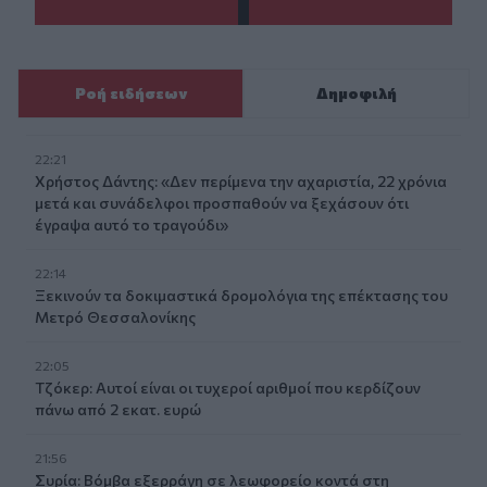
Ροή ειδήσεων
Δημοφιλή
22:21
Χρήστος Δάντης: «Δεν περίμενα την αχαριστία, 22 χρόνια
μετά και συνάδελφοι προσπαθούν να ξεχάσουν ότι
έγραψα αυτό το τραγούδι»
22:14
Ξεκινούν τα δοκιμαστικά δρομολόγια της επέκτασης του
Μετρό Θεσσαλονίκης
22:05
Τζόκερ: Αυτοί είναι οι τυχεροί αριθμοί που κερδίζουν
πάνω από 2 εκατ. ευρώ
21:56
Συρία: Βόμβα εξερράγη σε λεωφορείο κοντά στη