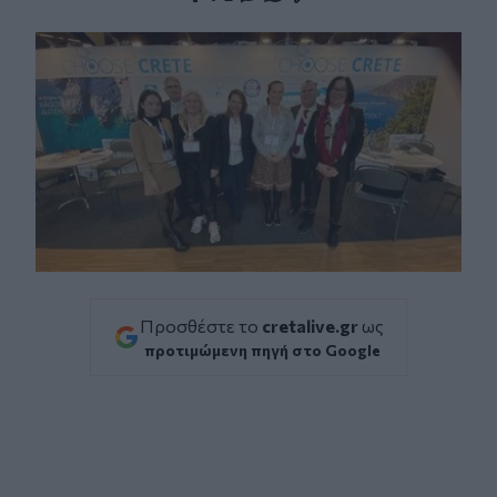
Facebook
Twitter
Messenger
Whatsapp
Viber
Προσθέστε το
cretalive.gr
ως
προτιμώμενη πηγή στο Google