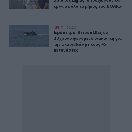
Χρίστος Δήμας: «Προχωρούν τα
έργα σε όλο το μήκος του ΒΟΑΚ»
Ιεράπετρα: Χειροπέδες σε 20χρονο φερόμενο διακινητή 
ΚΡΗΤΗ
20:29
Ιεράπετρα: Χειροπέδες σε 20χρονο 
Ιεράπετρα: Χειροπέδες σε
20χρονο φερόμενο διακινητή για
την «καραβιά» με τους 45
μετανάστες