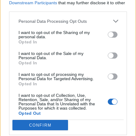
ερωτηματικά
Downstream Participants
that may further disclose it to other
third parties.
20:29
Personal Data Processing Opt Outs
Ιεράπετρα: Χειροπέδες σε 20χρονο φερόμενο διακινητή
για την «καραβιά» με τους 45 μετανάστες
I want to opt-out of the Sharing of my
personal data.
20:21
Opted In
Λιμάνι Ηρακλείου: Έμπλεξε ο κάβος στην προπέλα του
I want to opt-out of the Sale of my
πλοίου!
Personal Data.
Opted In
20:15
Γερμανία: Τουλάχιστον 25 τραυματίες, οι επτά σοβαρά,
I want to opt-out of processing my
Personal Data for Targeted Advertising.
από σύγκρουση δύο τραμ - Δείτε βίντεο
Opted In
20:06
I want to opt-out of Collection, Use,
Οργανωτικό λίφτινγκ χρειάζονται οι δήμοι
Retention, Sale, and/or Sharing of my
Personal Data that Is Unrelated with the
Purposes for which it was collected.
19:57
Opted Out
Ζ. Κωνσταντοπούλου για πυρκαγιές: Αυτό που συμβαίνει
δεν είναι ατύχημα αλλά έγκλημα συνεχιζόμενο
CONFIRM