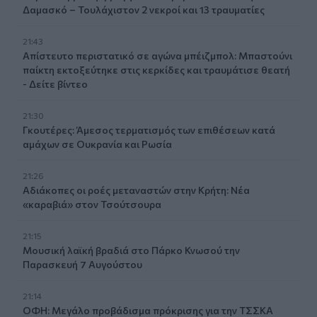
Δαμασκό – Τουλάχιστον 2 νεκροί και 13 τραυματίες
21:43
Απίστευτο περιστατικό σε αγώνα μπέιζμπολ: Μπαστούνι
παίκτη εκτοξεύτηκε στις κερκίδες και τραυμάτισε θεατή
- Δείτε βίντεο
21:30
Γκουτέρες: Άμεσος τερματισμός των επιθέσεων κατά
αμάχων σε Ουκρανία και Ρωσία
21:26
Αδιάκοπες οι ροές μεταναστών στην Κρήτη: Νέα
«καραβιά» στον Τσούτσουρα
21:15
Μουσική λαϊκή βραδιά στο Πάρκο Κνωσού την
Παρασκευή 7 Αυγούστου
21:14
ΟΦΗ: Μεγάλο προβάδισμα πρόκρισης για την ΤΣΣΚΑ