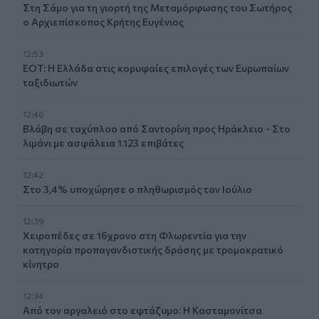
Στη Σάμο για τη γιορτή της Μεταμόρφωσης του Σωτήρος
ο Αρχιεπίσκοπος Κρήτης Ευγένιος
12:53
ΕΟΤ: Η Ελλάδα στις κορυφαίες επιλογές των Ευρωπαίων
ταξιδιωτών
12:46
Βλάβη σε ταχύπλοο από Σαντορίνη προς Ηράκλειο - Στο
λιμάνι με ασφάλεια 1.123 επιβάτες
12:42
Στο 3,4% υποχώρησε ο πληθωρισμός τον Ιούλιο
12:39
Xειροπέδες σε 16χρονο στη Φλωρεντία για την
κατηγορία προπαγανδιστικής δράσης με τρομοκρατικό
κίνητρο
12:34
Από τον αργαλειό στο εφτάζυμο: Η Κασταμονίτσα