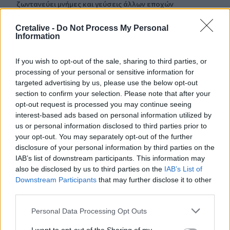
ζωντανεύει μνήμες και γεύσεις άλλων εποχών
12:32
Cretalive -
Do Not Process My Personal
Information
Συνελήφθη στη Γερμανία 31χρονος καταζητούμενος για
τρεις ανθρωποκτονίες στην Ελλάδα
If you wish to opt-out of the sale, sharing to third parties, or
12:25
processing of your personal or sensitive information for
Λακωνία: Θανατηφόρο τροχαίο στον Κλαδά
targeted advertising by us, please use the below opt-out
section to confirm your selection. Please note that after your
12:23
opt-out request is processed you may continue seeing
Με τα σκάφη τους έσωσαν δεκάδες ανθρώπους - Το
interest-based ads based on personal information utilized by
"ευχαριστώ" στους ιδιώτες που συνέδραμαν στην
us or personal information disclosed to third parties prior to
πυρκαγιά του Αγίου Βασιλείου
your opt-out. You may separately opt-out of the further
disclosure of your personal information by third parties on the
12:20
IAB’s list of downstream participants. This information may
Και επίσημα το Ειδικό Χωροταξικό Πλαίσιο για τον
also be disclosed by us to third parties on the
IAB’s List of
Τουρισμό
Downstream Participants
that may further disclose it to other
third parties.
Personal Data Processing Opt Outs
ΠΕΡΙΣΣΟΤΕΡΑ