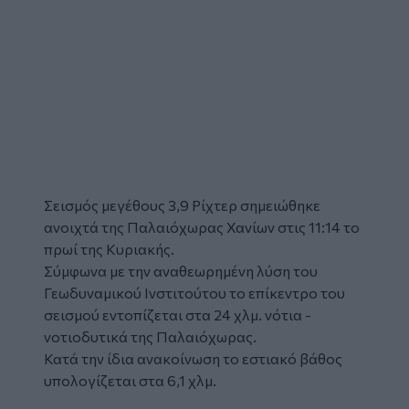
Σεισμός
μεγέθους 3,9 Ρίχτερ σημειώθηκε
ανοιχτά της Παλαιόχωρας
Χανίων
στις 11:14 το
πρωί της Κυριακής.
Σύμφωνα με την αναθεωρημένη λύση του
Γεωδυναμικού Ινστιτούτου το επίκεντρο του
σεισμού εντοπίζεται στα 24 χλμ. νότια -
νοτιοδυτικά της Παλαιόχωρας.
Κατά την ίδια ανακοίνωση το εστιακό βάθος
υπολογίζεται στα 6,1 χλμ.