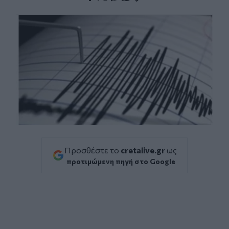
Facebook
Twitter
Messenger
Whatsapp
Viber
Προσθέστε το
cretalive.gr
ως
προτιμώμενη πηγή στο Google