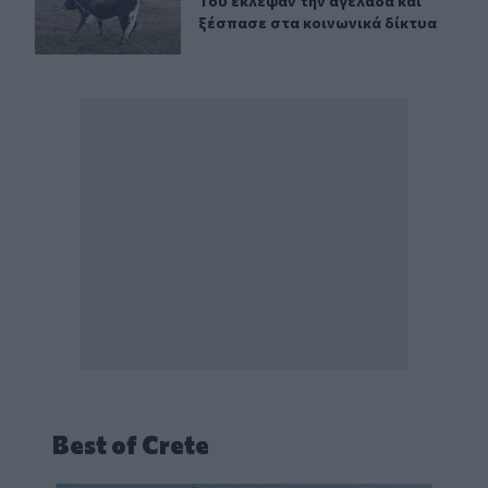
Του έκλεψαν την αγελάδα και ξέσπα
Του έκλεψαν την αγελάδα και
ξέσπασε στα κοινωνικά δίκτυα
Best of Crete