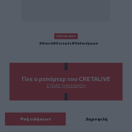
ΣΧΕΤΙΚΆ TAGS
Χανιά
Σεισμός
Παλαιόχωρα
Γίνε ο ρεπόρτερ του CRETALIVE
ΣΤΕΊΛΕ ΤΗΝ ΕΊΔΗΣΗ
Ροή ειδήσεων
Δημοφιλή