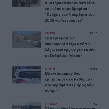
συστήματα αεροναυτιλίας
του νέου αεροδρομίου -
"Στόχος τον Νοέμβριο του
2028 να λειτουργεί"
ΚΡΗΤΗ
10:36
Εκ περιτροπής η
κυκλοφορία έξω από το ΙΤΕ
λόγω των έργων για το νέο
πεζοδρόμιο (video)
ΚΡΗΤΗ
10:38
Εξιχνιάστηκαν δύο
εμπρησμοί στο Ρέθυμνο -
Δικογραφία σε βάρος δύο
ανδρών
ΕΛΛAΔΑ
10:57
Σέρρες: Μητέρα και γιος οι