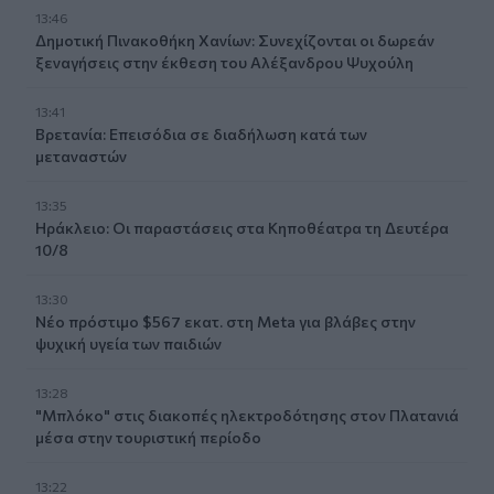
13:46
Δημοτική Πινακοθήκη Χανίων: Συνεχίζονται οι δωρεάν
ξεναγήσεις στην έκθεση του Αλέξανδρου Ψυχούλη
13:41
Βρετανία: Επεισόδια σε διαδήλωση κατά των
μεταναστών
13:35
Ηράκλειο: Οι παραστάσεις στα Κηποθέατρα τη Δευτέρα
10/8
13:30
Νέο πρόστιμο $567 εκατ. στη Meta για βλάβες στην
ψυχική υγεία των παιδιών
13:28
"Μπλόκο" στις διακοπές ηλεκτροδότησης στον Πλατανιά
μέσα στην τουριστική περίοδο
13:22