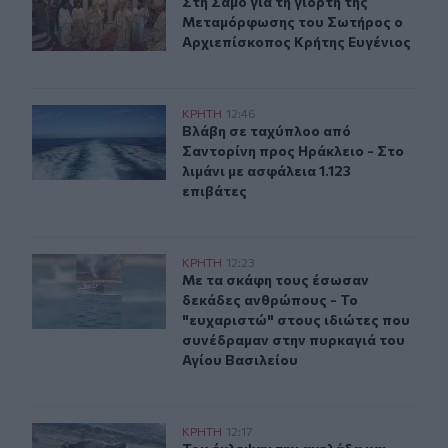
Στη Σάμο για τη γιορτή της Μεταμ
Στη Σάμο για τη γιορτή της
Μεταμόρφωσης του Σωτήρος ο
Αρχιεπίσκοπος Κρήτης Ευγένιος
Βλάβη σε ταχύπλοο από Σαντορίνη προς Ηράκλειο - Στο 
ΚΡΗΤΗ
12:46
Βλάβη σε ταχύπλοο από Σαντορίνη π
Βλάβη σε ταχύπλοο από
Σαντορίνη προς Ηράκλειο - Στο
λιμάνι με ασφάλεια 1.123
επιβάτες
Με τα σκάφη τους έσωσαν δεκάδες ανθρώπους - Το "ευχ
ΚΡΗΤΗ
12:23
Με τα σκάφη τους έσωσαν δεκάδες 
Με τα σκάφη τους έσωσαν
δεκάδες ανθρώπους - Το
"ευχαριστώ" στους ιδιώτες που
συνέδραμαν στην πυρκαγιά του
Αγίου Βασιλείου
Πόμπια: Του έκλεψαν την αγελάδα και ξέσπασε στα κοιν
ΚΡΗΤΗ
12:17