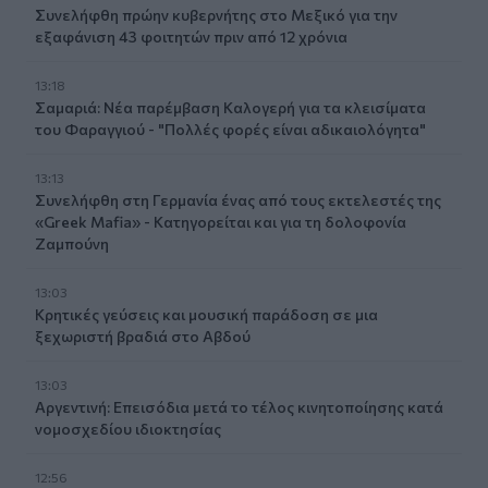
Συνελήφθη πρώην κυβερνήτης στο Μεξικό για την
εξαφάνιση 43 φοιτητών πριν από 12 χρόνια
13:18
Σαμαριά: Νέα παρέμβαση Καλογερή για τα κλεισίματα
του Φαραγγιού - "Πολλές φορές είναι αδικαιολόγητα"
13:13
Συνελήφθη στη Γερμανία ένας από τους εκτελεστές της
«Greek Mafia» - Κατηγορείται και για τη δολοφονία
Ζαμπούνη
13:03
Κρητικές γεύσεις και μουσική παράδοση σε μια
ξεχωριστή βραδιά στο Αβδού
13:03
Αργεντινή: Επεισόδια μετά το τέλος κινητοποίησης κατά
νομοσχεδίου ιδιοκτησίας
12:56