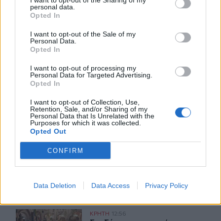
I want to opt-out of the Sharing of my
personal data.
Opted In
I want to opt-out of the Sale of my
Personal Data.
ΣΧΕΤΙΚA AΡΘΡΑ
Opted In
I want to opt-out of processing my
Personal Data for Targeted Advertising.
"Μπλόκο" στις διακοπές ηλεκτροδότησης στον Πλατανι
ΚΡΗΤΗ
13:28
Opted In
"Μπλόκο" στις διακοπές ηλεκτροδό
"Μπλόκο" στις διακοπές
ηλεκτροδότησης στον Πλατανιά
I want to opt-out of Collection, Use,
μέσα στην τουριστική περίοδο
Retention, Sale, and/or Sharing of my
Personal Data that Is Unrelated with the
Purposes for which it was collected.
Opted Out
Σαμαριά: Νέα παρέμβαση Καλογερή για τα κλεισίματα τ
ΚΡΗΤΗ
13:18
Σαμαριά: Νέα παρέμβαση Καλογερή γ
Σαμαριά: Νέα παρέμβαση
CONFIRM
Καλογερή για τα κλεισίματα του
Φαραγγιού - "Πολλές φορές
είναι αδικαιολόγητα"
Data Deletion
Data Access
Privacy Policy
Στη Σάμο για τη γιορτή της Μεταμόρφωσης του Σωτήρο
ΚΡΗΤΗ
12:56