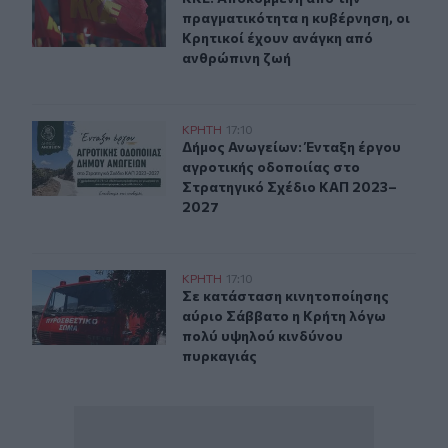
πραγματικότητα η κυβέρνηση, οι
Κρητικοί έχουν ανάγκη από
ανθρώπινη ζωή
Δήμος Ανωγείων: Ένταξη έργου αγροτικής οδοποιίας σ
ΚΡΗΤΗ
17:10
Δήμος Ανωγείων: Ένταξη έργου αγρ
Δήμος Ανωγείων: Ένταξη έργου
αγροτικής οδοποιίας στο
Στρατηγικό Σχέδιο ΚΑΠ 2023–
2027
Σε κατάσταση κινητοποίησης αύριο Σάββατο η Κρήτη λ
ΚΡΗΤΗ
17:10
Σε κατάσταση κινητοποίησης αύριο
Σε κατάσταση κινητοποίησης
αύριο Σάββατο η Κρήτη λόγω
πολύ υψηλού κινδύνου
πυρκαγιάς