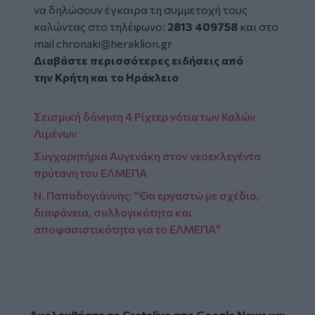
να δηλώσουν έγκαιρα τη συμμετοχή τους
καλώντας στο τηλέφωνο:
2813 409758
και στο
mail
chronaki@heraklion.gr
Διαβάστε περισσότερες ειδήσεις από
την
Κρήτη
και το
Ηράκλειο
Σεισμική δόνηση 4 Ρίχτερ νότια των Καλών
Λιμένων
Συγχαρητήρια Αυγενάκη στον νεοεκλεγέντα
πρύτανη του ΕΛΜΕΠΑ
Ν. Παπαδογιάννης: "Θα εργαστώ με σχέδιο,
διαφάνεια, συλλογικότητα και
αποφασιστικότητα για το ΕΛΜΕΠΑ"
Ακολουθήστε το Cretalive στο
Google News
και