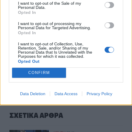
εκδηλώσεις “Πολιτιστικό Καλοκαίρι 2026, 16ο Φεστιβάλ
I want to opt-out of the Sale of my
Γη - Πολιτισμός- Τουρισμός”
Personal Data.
Opted In
17:10
I want to opt-out of processing my
Δήμος Ανωγείων: Ένταξη έργου αγροτικής οδοποιίας στο
Personal Data for Targeted Advertising.
Στρατηγικό Σχέδιο ΚΑΠ 2023–2027
Opted In
I want to opt-out of Collection, Use,
17:10
Retention, Sale, and/or Sharing of my
Σε κατάσταση κινητοποίησης αύριο Σάββατο η Κρήτη
Personal Data that Is Unrelated with the
Purposes for which it was collected.
λόγω πολύ υψηλού κινδύνου πυρκαγιάς
Opted Out
CONFIRM
ΠΕΡΙΣΣΟΤΕΡΑ
Data Deletion
Data Access
Privacy Policy
ΣΧΕΤΙΚA AΡΘΡΑ