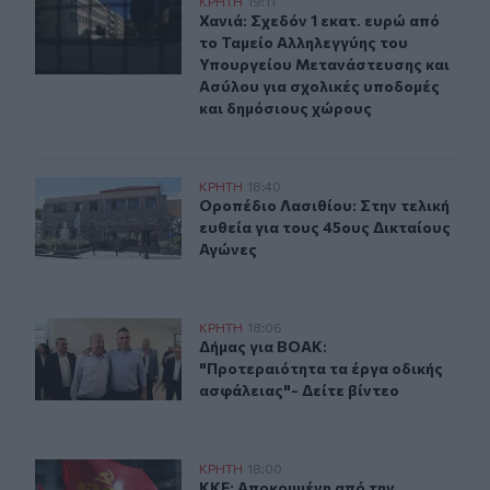
Χανιά: Σχεδόν 1 εκατ. ευρώ από το Ταμείο Αλληλεγγύη
ΚΡΗΤΗ
19:11
Χανιά: Σχεδόν 1 εκατ. ευρώ από τ
Χανιά: Σχεδόν 1 εκατ. ευρώ από
το Ταμείο Αλληλεγγύης του
Υπουργείου Μετανάστευσης και
Ασύλου για σχολικές υποδομές
και δημόσιους χώρους
Οροπέδιο Λασιθίου: Στην τελική ευθεία για τους 45ους
ΚΡΗΤΗ
18:40
Οροπέδιο Λασιθίου: Στην τελική ευ
Οροπέδιο Λασιθίου: Στην τελική
ευθεία για τους 45ους Δικταίους
Αγώνες
Δήμας για ΒΟΑΚ: "Προτεραιότητα τα έργα οδικής ασφάλ
ΚΡΗΤΗ
18:06
Δήμας για ΒΟΑΚ: "Προτεραιότητα τα
Δήμας για ΒΟΑΚ:
"Προτεραιότητα τα έργα οδικής
ασφάλειας"- Δείτε βίντεο
ΚΚΕ: Αποκομμένη από την πραγματικότητα η κυβέρνηση,
ΚΡΗΤΗ
18:00
ΚΚΕ: Αποκομμένη από την πραγματι
ΚΚΕ: Αποκομμένη από την