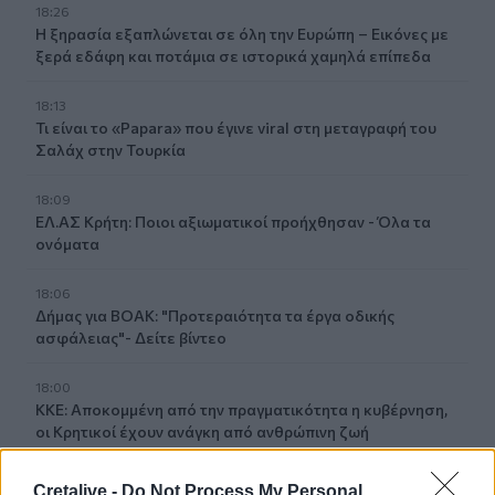
18:26
Η ξηρασία εξαπλώνεται σε όλη την Ευρώπη – Εικόνες με
ξερά εδάφη και ποτάμια σε ιστορικά χαμηλά επίπεδα
18:13
Τι είναι το «Papara» που έγινε viral στη μεταγραφή του
Σαλάχ στην Τουρκία
18:09
ΕΛ.ΑΣ Κρήτη: Ποιοι αξιωματικοί προήχθησαν - Όλα τα
ονόματα
18:06
Δήμας για ΒΟΑΚ: "Προτεραιότητα τα έργα οδικής
ασφάλειας"- Δείτε βίντεο
18:00
ΚΚΕ: Αποκομμένη από την πραγματικότητα η κυβέρνηση,
οι Κρητικοί έχουν ανάγκη από ανθρώπινη ζωή
17:57
Cretalive -
Do Not Process My Personal