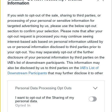
Ενισχύθηκαν οι πυροσβεστικές δυνάμεις στην πυρκαγιά
Information
σε αγροτοδασική έκταση στο Στεφάνι Κορίνθου
If you wish to opt-out of the sale, sharing to third parties, or
17:40
processing of your personal or sensitive information for
Χανιά: «4 Εποχές στον Δήμο Πλατανιά» - Εγκαίνια
targeted advertising by us, please use the below opt-out
Ομαδικής Έκθεσης Ζωγραφικής & Φωτογραφίας
section to confirm your selection. Please note that after your
opt-out request is processed you may continue seeing
17:37
interest-based ads based on personal information utilized by
Πυρκαγιά σε έκταση με χαμηλή βλάστηση στο
us or personal information disclosed to third parties prior to
Μαρκόπουλο Αττικής
your opt-out. You may separately opt-out of the further
disclosure of your personal information by third parties on the
17:32
IAB’s list of downstream participants. This information may
Ελληνικός Ερυθρός Σταυρός: Τι πρέπει να περιέχει ένα
also be disclosed by us to third parties on the
IAB’s List of
φαρμακείο διακοπών
Downstream Participants
that may further disclose it to other
third parties.
17:24
Aποκαλύψεις σοκ για απειλές θανάτου στο Μουντιάλ:
Personal Data Processing Opt Outs
«Θα ανατινάξω τον Μέσι με τέσσερις βόμβες!»
I want to opt-out of the Sharing of my
personal data.
17:22
Opted In
Δήμος Πλατανιά: Συνεχίζονται οι καλοκαιρινές