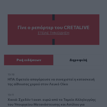
Γίνε ο ρεπόρτερ του CRETALIVE
ΣΤΕΊΛΕ ΤΗΝ ΕΊΔΗΣΗ
Ροή ειδήσεων
Δημοφιλή
19:18
ΗΠΑ: Εφετείο απαγόρευσε να συνεχιστεί η κατασκευή
της αίθουσας χορού στον Λευκό Οίκο
19:11
Χανιά: Σχεδόν 1 εκατ. ευρώ από το Ταμείο Αλληλεγγύης
του Υπουργείου Μετανάστευσης και Ασύλου για