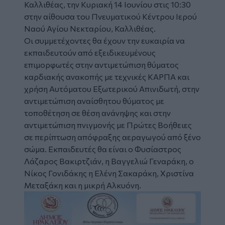
Καλλιθέας, την Κυριακή 14 Ιουνίου στις 10:30
στην αίθουσα του Πνευματικού Κέντρου Ιερού
Ναού Αγίου Νεκταρίου, Καλλιθέας.
Οι συμμετέχοντες θα έχουν την ευκαιρία να
εκπαιδευτούν από εξειδικευμένους
επιμορφωτές στην αντιμετώπιση θύματος
καρδιακής ανακοπής με τεχνικές
ΚΑΡΠΑ
και
χρήση Αυτόματου Εξωτερικού Απινιδωτή, στην
αντιμετώπιση αναίσθητου θύματος με
τοποθέτηση σε θέση ανάνηψης και στην
αντιμετώπιση πνιγμονής με Πρώτες Βοήθειες
σε περίπτωση απόφραξης αεραγωγού από ξένο
σώμα. Εκπαιδευτές θα είναι ο Φυσίαστρος
Λάζαρος Βακιρτζιάν, η Βαγγελιώ Γεναράκη, ο
Νίκος Γονιδάκης η Ελένη Σακαράκη, Χριστίνα
Μεταξάκη και η μικρή Αλκυόνη.
Image