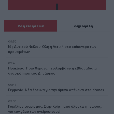
Ροή ειδήσεων
Δημοφιλή
09:52
Ιός Δυτικού Νείλου: Όλη η Αττική στο επίκεντρο των
κρουσμάτων
09:43
Ηράκλειο: Ποια θέματα περιλαμβάνει η εβδομαδιαία
ανασκόπηση του Δημάρχου
09:41
Γερμανία: Νέα έρευνα για την άμυνα απέναντι στα drones
09:35
Γαμήλιος τουρισμός: Στην Κρήτη από όλες τις ηπείρους,
για τον γάμο των ονείρων τους!