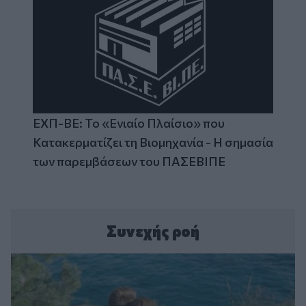
ΕΧΠ-ΒΕ: Το «Ενιαίο Πλαίσιο» που
Κατακερματίζει τη Βιομηχανία - Η σημασία
των παρεμβάσεων του ΠΑΣΕΒΙΠΕ
Συνεχής ροή