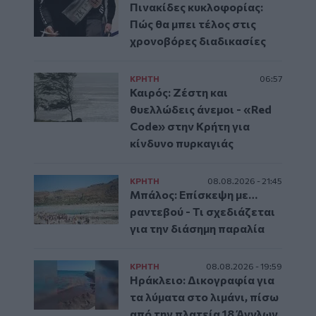
Πινακίδες κυκλοφορίας:
Πώς θα μπει τέλος στις
χρονοβόρες διαδικασίες
ΚΡΗΤΗ
06:57
Καιρός: Ζέστη και
θυελλώδεις άνεμοι - «Red
Code» στην Κρήτη για
κίνδυνο πυρκαγιάς
ΚΡΗΤΗ
08.08.2026 - 21:45
Μπάλος: Επίσκεψη με…
ραντεβού - Τι σχεδιάζεται
για την διάσημη παραλία
ΚΡΗΤΗ
08.08.2026 - 19:59
Ηράκλειο: Δικογραφία για
τα λύματα στο λιμάνι, πίσω
από την πλατεία 18 Άγγλων