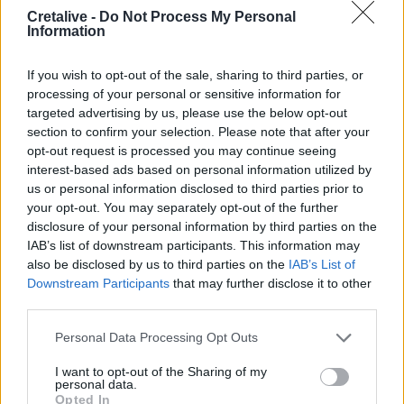
ηλεκτρονική μορφή»
Cretalive -
Do Not Process My Personal
Information
08:51
Χανιά: Συνελήφθη 24χρονος μετά από καταγγελία ότι
If you wish to opt-out of the sale, sharing to third parties, or
κλείδωσε την 17χρονη πρώην του ε σπίτι
processing of your personal or sensitive information for
targeted advertising by us, please use the below opt-out
08:42
section to confirm your selection. Please note that after your
Κ.Καρτάλης: Η Ευρώπη θερμαίνεται ταχύτερα από άλλες
opt-out request is processed you may continue seeing
ηπείρους
interest-based ads based on personal information utilized by
us or personal information disclosed to third parties prior to
08:34
your opt-out. You may separately opt-out of the further
Δεύτερη πηγή εισοδήματος για τους επαγγελματίες
disclosure of your personal information by third parties on the
ψαράδες ο αλιευτικός τουρισμός
IAB’s list of downstream participants. This information may
also be disclosed by us to third parties on the
IAB’s List of
08:25
Downstream Participants
that may further disclose it to other
Από την Αττική στη Νότια Γαλλία : Οι εμπειρίες Ελλήνων
third parties.
και Γάλλων πυροσβεστών στα πύρινα μέτωπα
Personal Data Processing Opt Outs
08:18
I want to opt-out of the Sharing of my
Στα 15 δισ. ευρώ ο στόχος για νέα δάνεια το 2026
personal data.
Opted In