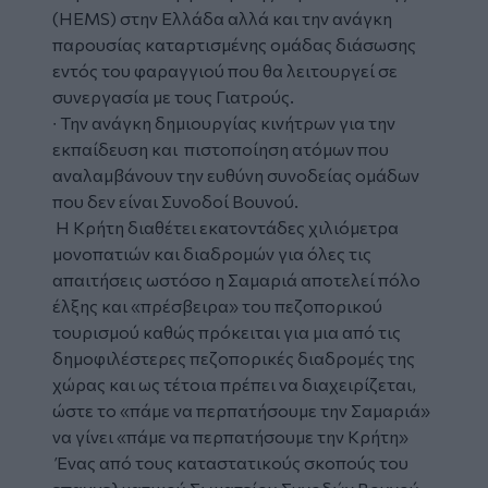
(HEMS) στην Ελλάδα αλλά και την ανάγκη
παρουσίας καταρτισμένης ομάδας διάσωσης
εντός του φαραγγιού που θα λειτουργεί σε
συνεργασία με τους Γιατρούς.
∙ Την ανάγκη δημιουργίας κινήτρων για την
εκπαίδευση και πιστοποίηση ατόμων που
αναλαμβάνουν την ευθύνη συνοδείας ομάδων
που δεν είναι Συνοδοί Βουνού.
Η Κρήτη διαθέτει εκατοντάδες χιλιόμετρα
μονοπατιών και διαδρομών για όλες τις
απαιτήσεις ωστόσο η Σαμαριά αποτελεί πόλο
έλξης και «πρέσβειρα» του πεζοπορικού
τουρισμού καθώς πρόκειται για μια από τις
δημοφιλέστερες πεζοπορικές διαδρομές της
χώρας και ως τέτοια πρέπει να διαχειρίζεται,
ώστε το «πάμε να περπατήσουμε την Σαμαριά»
να γίνει «πάμε να περπατήσουμε την Κρήτη»
Ένας από τους καταστατικούς σκοπούς του