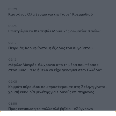
09:29
Κασσάνοι: Όλα έτοιμα για την Γιορτή Κρεμμυδιού
09:24
Επιστρέφει το Φεστιβάλ Μουσικής Δωματίου Χανίων
09:19
Πειραιάς: Κορυφώνεται η έξοδος του Αυγούστου
09:12
Μέριλιν Μονρόε: 64 χρόνια από τη μέρα που πέρασε
στον μύθο - "Θα ήθελα να είχα γεννηθεί στην Ελλάδα"
09:05
Κομμάτι πύραυλου που προσέκρουσε στη Σελήνη γίνεται
χρυσή ευκαιρία μελέτης για ειδικούς επιστήμονες
08:58
Προς εκτύπωση το πολλαπλό βιβλίο - «Σύγχρονο
εκπαιδευτικό υλικό, τόσο σε έντυπη όσο και σε