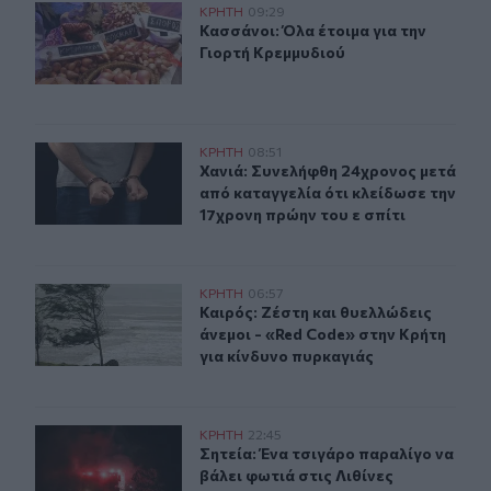
Κασσάνοι: Όλα έτοιμα για την Γιορτή Κρεμμυδιού
ΚΡΗΤΗ
09:29
Κασσάνοι: Όλα έτοιμα για την Γιορ
Κασσάνοι: Όλα έτοιμα για την
Γιορτή Κρεμμυδιού
Χανιά: Συνελήφθη 24χρονος μετά από καταγγελία ότι κλ
ΚΡΗΤΗ
08:51
Χανιά: Συνελήφθη 24χρονος μετά απ
Χανιά: Συνελήφθη 24χρονος μετά
από καταγγελία ότι κλείδωσε την
17χρονη πρώην του ε σπίτι
Καιρός: Ζέστη και θυελλώδεις άνεμοι - «Red Code» στην
ΚΡΗΤΗ
06:57
Καιρός: Ζέστη και θυελλώδεις άνεμ
Καιρός: Ζέστη και θυελλώδεις
άνεμοι - «Red Code» στην Κρήτη
για κίνδυνο πυρκαγιάς
Σητεία: Ένα τσιγάρο παραλίγο να βάλει φωτιά στις Λιθί
ΚΡΗΤΗ
22:45
Σητεία: Ένα τσιγάρο παραλίγο να βά
Σητεία: Ένα τσιγάρο παραλίγο να
βάλει φωτιά στις Λιθίνες