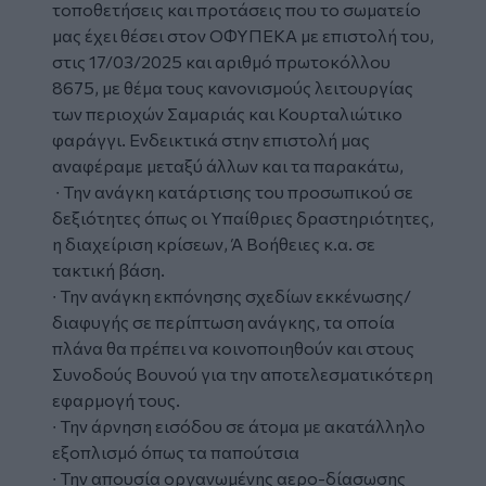
τοποθετήσεις και προτάσεις που το σωματείο
μας έχει θέσει στον ΟΦΥΠΕΚΑ με επιστολή του,
στις 17/03/2025 και αριθμό πρωτοκόλλου
8675, με θέμα τους κανονισμούς λειτουργίας
των περιοχών Σαμαριάς και Κουρταλιώτικο
φαράγγι. Ενδεικτικά στην επιστολή μας
αναφέραμε μεταξύ άλλων και τα παρακάτω,
∙ Την ανάγκη κατάρτισης του προσωπικού σε
δεξιότητες όπως οι Υπαίθριες δραστηριότητες,
η διαχείριση κρίσεων, Ά Βοήθειες κ.α. σε
τακτική βάση.
∙ Την ανάγκη εκπόνησης σχεδίων εκκένωσης/
διαφυγής σε περίπτωση ανάγκης, τα οποία
πλάνα θα πρέπει να κοινοποιηθούν και στους
Συνοδούς Βουνού για την αποτελεσματικότερη
εφαρμογή τους.
∙ Την άρνηση εισόδου σε άτομα με ακατάλληλο
εξοπλισμό όπως τα παπούτσια
∙ Την απουσία οργανωμένης αερο-δίασωσης