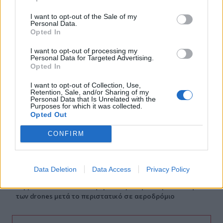
08:12
I want to opt-out of the Sale of my
Τροχαίο στην Αθηνών–Σουνίου: Πώς έγινε η σύγκρουση
Personal Data.
με τη μηχανή της «ΔΙΑΣ» – Δύο αστυνομικοί τραυματίες
Opted In
08:05
I want to opt-out of processing my
Personal Data for Targeted Advertising.
Πινακίδες κυκλοφορίας: Πώς θα μπει τέλος στις
Opted In
χρονοβόρες διαδικασίες
I want to opt-out of Collection, Use,
07:59
Retention, Sale, and/or Sharing of my
Personal Data that Is Unrelated with the
Καναδάς: Σε κατάσταση έκτακτης ανάγκης η Βρετανική
Purposes for which it was collected.
Κολομβία εξαιτίας των πυρκαγιών
Opted Out
07:52
CONFIRM
Φωτιά σε εγκαταστάσεις της Aramco στη Σαουδική
Αραβία
Data Deletion
Data Access
Privacy Policy
07:45
Γερμανία: Επεκτείνεται η έρευνα για την αντιμετώπιση
των drones μετά το περιστατικό σε αεροδρόμιο