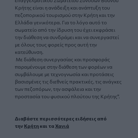
επαγγελματικού Σωματείου Συνοδών Βουνού
Κρήτης είναι η ανάδειξη και ανάπτυξη του
πεζοπορικού τουρισμού στην Κρήτη και την
Ελλάδα γενικότερα. Για το λόγο αυτό το
σωματείο από την ίδρυση του έχει εκφράσει
την διάθεση να συνδράμει και να συνεργαστεί
με όλους τους φορείς προς αυτή την
κατεύθυνση.
Με διάθεση συνεργασίας και προσφοράς
παραμένουμε στην διάθεση των φορέων να
συμβάλουμε με τεχνογνωσία και προτάσεις
βασισμένες τις διεθνείς πρακτικές, τις ανάγκες
των πεζοπόρων, την ασφάλεια και την
προστασία του φυσικού πλούτου της Κρήτης".
Διαβάστε περισσότερες ειδήσεις από
την
Κρήτη
και τα
Χανιά