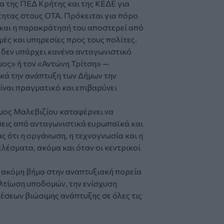
α της ΠΕΔ Κρήτης και της ΚΕΔΕ για
ητας στους ΟΤΑ. Πρόκειται για πόρο
 και η παρακράτησή του αποστερεί από
ές και υπηρεσίες προς τους πολίτες.
 δεν υπάρχει κανένα ανταγωνιστικό
ος» ή τον «Αντώνη Τρίτση» —
κά την ανάπτυξη των Δήμων την
ίναι πραγματικό και επιβαρύνει
ήμος Μαλεβιζίου καταφέρνει να
εις από ανταγωνιστικά ευρωπαϊκά και
 ότι η οργάνωση, η τεχνογνωσία και η
έσματα, ακόμα και όταν οι κεντρικοί
 ακόμη βήμα στην αναπτυξιακή πορεία
ελτίωση υποδομών, την ενίσχυση
έσεων βιώσιμης ανάπτυξης σε όλες τις