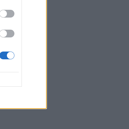
21:56
Συρία: Βόμβα εξερράγη σε λεωφορείο
κοντά στη Δαμασκό – Τουλάχιστον 2
νεκροί και 13 τραυματίες
21:43
Απίστευτο περιστατικό σε αγώνα
μπέιζμπολ: Μπαστούνι παίκτη
εκτοξεύτηκε στις κερκίδες και
τραυμάτισε θεατή - Δείτε βίντεο
21:30
Γκουτέρες: Άμεσος τερματισμός των
επιθέσεων κατά αμάχων σε Ουκρανία
και Ρωσία
21:26
Αδιάκοπες οι ροές μεταναστών στην
Κρήτη: Νέα «καραβιά» στον
Τσούτσουρα - Ανάμεσά τους γυναίκες
και μικρά παιδιά