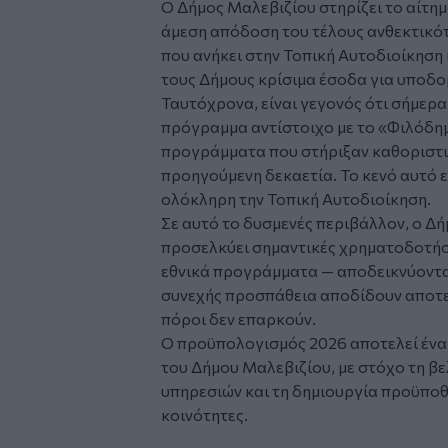
Ο Δήμος Μαλεβιζίου στηρίζει το αίτημ
άμεση απόδοση του τέλους ανθεκτικότ
που ανήκει στην Τοπική Αυτοδιοίκηση
τους Δήμους κρίσιμα έσοδα για υποδομ
Ταυτόχρονα, είναι γεγονός ότι σήμερα
πρόγραμμα αντίστοιχο με το «Φιλόδημ
προγράμματα που στήριξαν καθοριστι
προηγούμενη δεκαετία. Το κενό αυτό ε
ολόκληρη την Τοπική Αυτοδιοίκηση.
Σε αυτό το δυσμενές περιβάλλον, ο Δ
προσελκύει σημαντικές χρηματοδοτήσ
εθνικά προγράμματα — αποδεικνύοντας
συνεχής προσπάθεια αποδίδουν αποτελ
πόροι δεν επαρκούν.
Ο προϋπολογισμός 2026 αποτελεί ένα
του Δήμου Μαλεβιζίου, με στόχο τη β
υπηρεσιών και τη δημιουργία προϋποθ
κοινότητες.