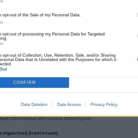
In
πόρων — σε υπηρεσίες, υποδομές και
o opt-out of the Sale of my Personal Data.
In
ιεί κάθε διαθέσιμο χρηματοδοτικό εργαλείο
νάπτυξης για ολόκληρο το Μαλεβίζι.
to opt-out of processing my Personal Data for Targeted
ing.
In
λώς ένας αριθμός. Είναι η απόδειξη ότι η
o opt-out of Collection, Use, Retention, Sale, and/or Sharing
ο Δήμος Μαλεβιζίου βαδίζει με
ersonal Data that Is Unrelated with the Purposes for which it
lected.
ισε ο Δήμαρχος Μενέλαος Μποκέας,
Out
ομικών Βαγγέλη Παρασύρη και τα
CONFIRM
ς
νέρχονται σε 5.311.541 ευρώ —
ς μισθοδοσίας (7.654.410 ευρώ). Η
Data Deletion
Data Access
Privacy Policy
ς, αναδεικνύοντας γιατί η αύξηση
ρηματοδοτήσεων αποτελούν στρατηγική
ια σημαντική διαπίστωση