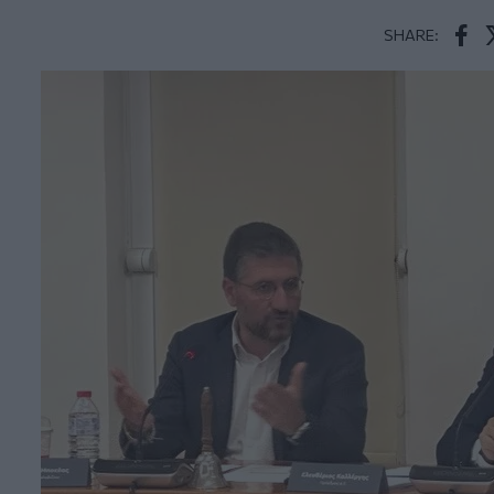
SHARE:
Face
T