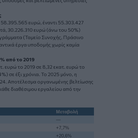
ς υποδομές και βελτιωμένες υπηρεσίες
ς
58.395.565 ευρώ, έναντι 55.303.427
τά, 30.226.310 ευρώ (άνω του 50%)
γράμματα (Ταμείο Συνοχής, Πράσινο
μαντικά έργα υποδομής χωρίς καμία
4% από το 2019
. ευρώ το 2019 σε 8,32 εκατ. ευρώ το
%) σε έξι χρόνια. Το 2025 μόνο, η
024. Αποτέλεσμα οργανωμένης βελτίωσης
κάθε διαθέσιμου εργαλείου από την
Μεταβολή
—
+7,7%
+20,6%