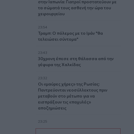
στην Ιαπωνία: Γιατροί προστατεύουν με
τα σώματά τους ασθενή την ώρα του
χειρουργείου
23:54
Τραμπ: Ο πόλεμος με το Ιράν "θα
τελειώσει σύντομα"
23:43
30χρονη έπεσε στη θάλασσα από την
γέφυρα της Χαλκίδας
23:32
Οι «μαύρες χήρες» της Ρωσίας:
Παντρεύονται νεοσύλλεκτους πριν
μεταβούν στο μέτωπο για να
εισπράξουν τις «παχυλές»
αποζημιώσεις
23:25
Ρόδος: Έσπασε ο κάβος και τραυμάτισε
ναυτικό