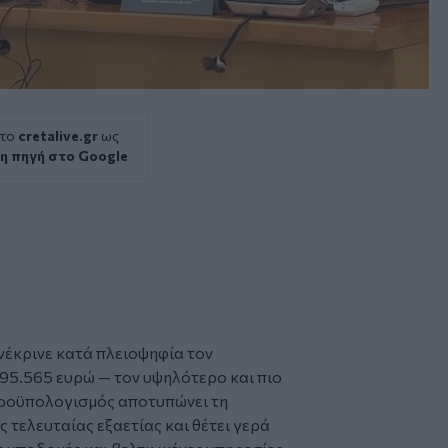
 το
cretalive.gr
ως
η πηγή στο Google
νέκρινε κατά πλειοψηφία τον
395.565 ευρώ — τον υψηλότερο και πιο
προϋπολογισμός αποτυπώνει τη
 τελευταίας εξαετίας και θέτει γερά