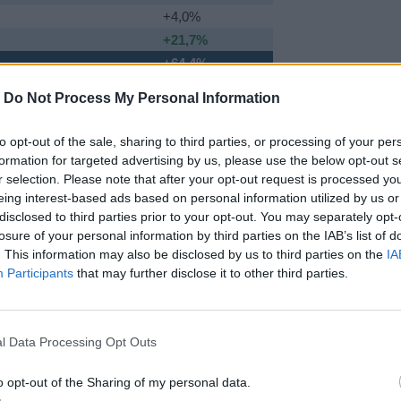
+4,0%
+21,7%
+64,4%
πολογισμού και ιδίων εσόδων σημαίνει
κή δυνατότητα και αποκτά μεγαλύτερη
-
Do Not Process My Personal Information
ξάνει τη φορολογική επιβάρυνση.
μα
to opt-out of the sale, sharing to third parties, or processing of your per
 τέσσερις άξονες που διασφαλίζουν
formation for targeted advertising by us, please use the below opt-out s
πτυξιακή προοπτική:
r selection. Please note that after your opt-out request is processed y
eing interest-based ads based on personal information utilized by us or
πολίτη
disclosed to third parties prior to your opt-out. You may separately opt-
ν υπηρεσιών αποτελεί τον πυρήνα —
θε πολίτη, κάθε μέρα.
losure of your personal information by third parties on the IAB’s list of
. This information may also be disclosed by us to third parties on the
IA
Participants
that may further disclose it to other third parties.
ρη αυτοτέλεια
ανόμενη εισπραξιμότητα αποδεικνύουν τη
ετών και ενισχύουν την οικονομική
l Data Processing Opt Outs
o opt-out of the Sharing of my personal data.
αποτελεί προτεραιότητα που αποτυπώνεται