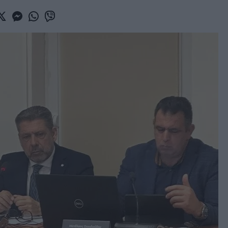
book
witter
Messenger
Whatsapp
Viber