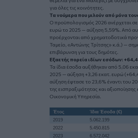
θεμέλια για ένα Μαλεβίζι με σύγχρονε
για όλες τις κοινότητες.
Τα νούμερα που μιλούν από μόνα του
Ο προϋπολογισμός 2026 ανέρχεται σε 
ευρώ το 2025 — αύξηση 5,59%. Από αυ
προέρχονται από χρηματοδοτικά προ
Ταμείο, «Αντώνης Τρίτσης» κ.ά.) — ση
επιβάρυνση για τους δημότες.
Εξαετής πορεία ιδίων εσόδων: +64,
Τα ίδια έσοδα αυξήθηκαν από 5,06 εκατ
2025 — αύξηση +3,26 εκατ. ευρώ (+64,4
αύξηση έφτασε το 23,6% έναντι του 2
της εισπραξιμότητας και αξιοποίησης 
Οικονομική Υπηρεσία.
Έτος
Ίδια Έσοδα (€)
2019
5.062.199
2022
5.450.815
2023
6.572.042