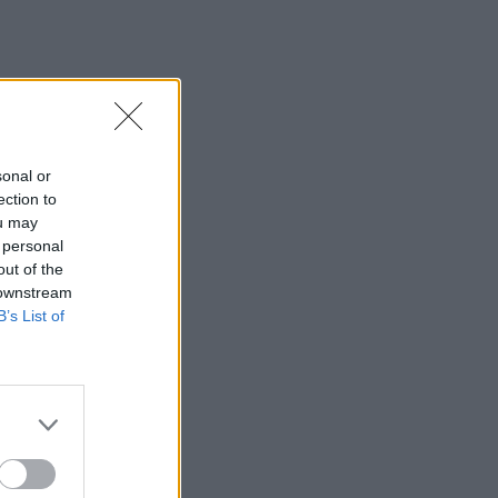
η 46χρονη κατηγορούμενη για
εμπρησμό
22:30
Αυτές είναι οι πιο επικίνδυνες
εβδομάδες για μεγάλες πυρκαγιές
sonal or
22:21
ection to
Χρήστος Δάντης: «Δεν περίμενα την
ou may
αχαριστία, 22 χρόνια μετά και
 personal
συνάδελφοι προσπαθούν να ξεχάσουν
out of the
ότι έγραψα αυτό το τραγούδι»
 downstream
B’s List of
22:14
Ξεκινούν τα δοκιμαστικά δρομολόγια
της επέκτασης του Μετρό
Θεσσαλονίκης
22:05
Τζόκερ: Αυτοί είναι οι τυχεροί αριθμοί
που κερδίζουν πάνω από 2 εκατ. ευρώ