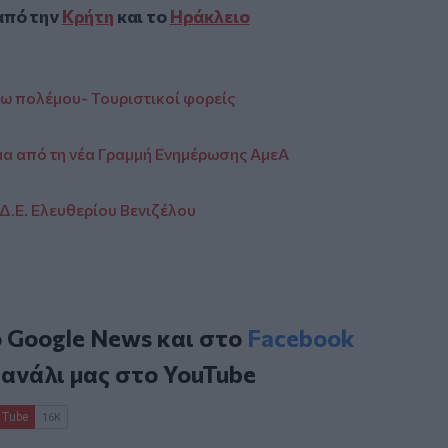
από την
Κρήτη
και το
Ηράκλειο
γω πολέμου- Τουριστικοί φορείς
μα από τη νέα Γραμμή Ενημέρωσης ΑμεΑ
 Δ.Ε. Ελευθερίου Βενιζέλου
ο
Google News
και στο
Facebook
κανάλι μας στο
YouTube