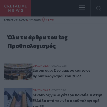
Homepage
/
31 °C
ΣAΒΒΑΤΟ 8.8.2026
ΗΡΑΚΛΕΙΟ
Όλα τα άρθρα του tag
Προϋπολογισμός
Eurogroup: Στο μικροσκόπιο οι προϋπολο
ΟΙΚΟΝΟΜΙΑ
09.07.2026
Eurogroup: Στο μικροσκόπιο οι
προϋπολογισμοί του 2027
Κίνδυνος για λιγότερα κονδύλια στην Ελ
ΟΙΚΟΝΟΜΙΑ
07.07.2026
Κίνδυνος για λιγότερα κονδύλια στην
Ελλάδα από τον νέο προϋπολογισμό
της ΕΕ