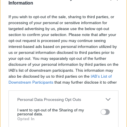
Άγιος Νικόλαος: Συνεδριάζει η Δημοτική 
Information
Άγιος Νικόλαος: Συνεδριάζει η
Δημοτική Επιτροπή
If you wish to opt-out of the sale, sharing to third parties, or
processing of your personal or sensitive information for
targeted advertising by us, please use the below opt-out
section to confirm your selection. Please note that after your
Σελιδοποίηση
Current page
1
Προηγούμενη σελίδα
Next page
opt-out request is processed you may continue seeing
interest-based ads based on personal information utilized by
us or personal information disclosed to third parties prior to
your opt-out. You may separately opt-out of the further
disclosure of your personal information by third parties on the
IAB’s list of downstream participants. This information may
Ροή ειδήσεων
Δημοφιλή
also be disclosed by us to third parties on the
IAB’s List of
Downstream Participants
that may further disclose it to other
third parties.
07:51
Θεσσαλονίκη: Άγνωστοι τρύπησαν και δηλητηρίασαν
Personal Data Processing Opt Outs
δέντρα στο κέντρο της πόλης
I want to opt-out of the Sharing of my
07:43
personal data.
Opted In
Φωτιά στο Πόρτο Γερμενό: Σκύλος επέστρεψε με
εγκαύματα στα πόδια στο σπίτι που τον φρόντιζαν