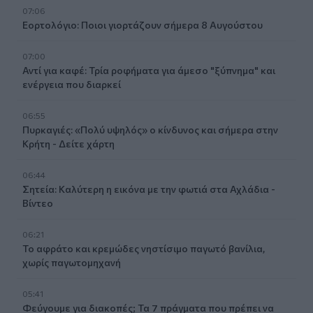
07:06
Εορτολόγιο: Ποιοι γιορτάζουν σήμερα 8 Αυγούστου
07:00
Αντί για καφέ: Τρία ροφήματα για άμεσο "ξύπνημα" και
ενέργεια που διαρκεί
06:55
Πυρκαγιές: «Πολύ υψηλός» ο κίνδυνος και σήμερα στην
Κρήτη - Δείτε χάρτη
06:44
Σητεία: Καλύτερη η εικόνα με την φωτιά στα Αχλάδια -
Βίντεο
06:21
Το αφράτο και κρεμώδες νηστίσιμο παγωτό βανίλια,
χωρίς παγωτομηχανή
05:41
Φεύγουμε για διακοπές; Τα 7 πράγματα που πρέπει να