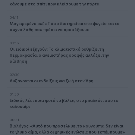
κάνουμε στο σπίτι πριν κλείσουμε την πόρτα
04:11
Μαγειρεμένο ρύζι: Πόσο διατηρείται στο ψυγείο και τα
συχνά λάθη που πρέπει να προσέξουμε
03:16
Οι ειδικοί εξηγούν: Το κλιματιστικό ρυθμίζει τη
θερμοκρασία, ο ανεμιστήρας οροφής αλλάζει την
αίσθηση
02:30
Αυξάνονται οι ενδείξεις για ζωή στον Άρη
01:30
Ειδικός λέει ποια φυτά να βάλεις στο μπαλκόνι σου το
καλοκαίρι
00:31
Βιολόγος: «Αυτό που προσελκύει τα κουνούπια δεν είναι
το γλυκό αίμα, αλλά οι χημικές ενώσεις που εκπέμπουμε»