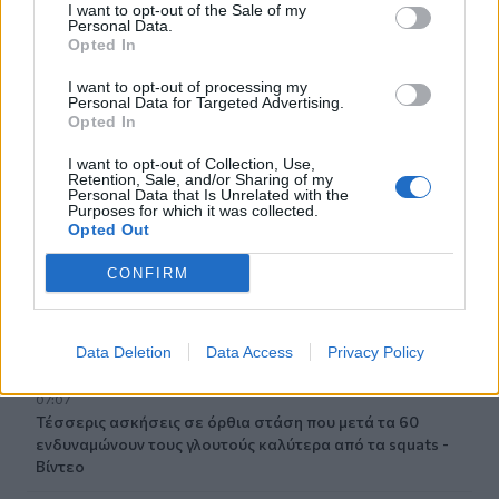
I want to opt-out of the Sale of my
Personal Data.
07:36
Opted In
Στήριξη Τραμπ στον νέο πρόεδρο της Κολομβίας με
«βοήθεια» 1 δισ. δολαρίων
I want to opt-out of processing my
Personal Data for Targeted Advertising.
Opted In
07:29
Τα πρωτοσέλιδα των εφημερίδων
I want to opt-out of Collection, Use,
Retention, Sale, and/or Sharing of my
Personal Data that Is Unrelated with the
07:22
Purposes for which it was collected.
Opted Out
Βραζιλία: Σε χαμηλό δεκαετίας η αποψίλωση του
Αμαζονίου – Μειώθηκε κατά 37%
CONFIRM
07:15
ΑΑΔΕ: Ανοιχτό το σύστημα Ενιαίας Αίτησης Ενίσχυσης
2025 – Μέχρι πότε μπορούν να γίνουν διορθώσεις
Data Deletion
Data Access
Privacy Policy
07:07
Τέσσερις ασκήσεις σε όρθια στάση που μετά τα 60
ενδυναμώνουν τους γλουτούς καλύτερα από τα squats -
Βίντεο