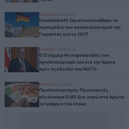
Handelsblatt: Οριστικοποιήθηκε το προσχ
ΚΟΣΜΟΣ
27.06.2026
Handelsblatt: Οριστικοποιήθηκε το
προσχέδιο του προϋπολογισμού της
Γερμανίας για το 2027
Ο Στάρμερ θα παρουσιάσει τον προϋπολογ
ΚΟΣΜΟΣ
24.06.2026
Ο Στάρμερ θα παρουσιάσει τον
προϋπολογισμό του για την άμυνα
πριν τη σύνοδο του ΝΑΤΟ
Προϋπολογισμός: Πρωτογενές πλεόνασμα 
ΕΛΛAΔΑ
25.05.2026
Προϋπολογισμός: Πρωτογενές
πλεόνασμα 5,185 δισ. ευρώ στο πρώτο
τετράμηνο του έτους