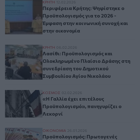
Περιφέρεια Κρήτης: Ψηφίστηκε ο Προϋπολ
ΚΡΗΤΗ
12.02.2026
Περιφέρεια Κρήτης: Ψηφίστηκε ο
Προϋπολογισμός για το 2026 -
Έμφαση στην κοινωνική συνοχή και
στην οικονομία
Λασίθι: Προϋπολογισμός και Ολοκληρωμέ
ΚΡΗΤΗ
06.02.2026
Λασίθι: Προϋπολογισμός και
Ολοκληρωμένο Πλαίσιο Δράσης στη
συνεδρίαση του Δημοτικού
Συμβουλίου Αγίου Νικολάου
«Η Γαλλία έχει επιτέλους Προϋπολογισμό
ΚΟΣΜΟΣ
02.02.2026
«Η Γαλλία έχει επιτέλους
Προϋπολογισμό», πανηγυρίζει ο
Λεκορνί
Προϋπολογισμός: Πρωτογενές πλεόνασμα 
ΟΙΚΟΝΟΜΙΑ
26.01.2026
Προϋπολογισμός: Πρωτογενές