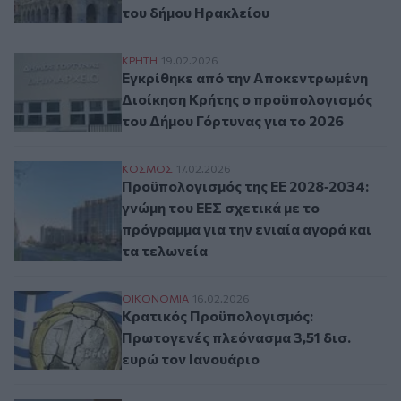
του δήμου Ηρακλείου
Εγκρίθηκε από την Αποκεντρωμένη Διοίκη
ΚΡΗΤΗ
19.02.2026
Εγκρίθηκε από την Αποκεντρωμένη
Διοίκηση Κρήτης ο προϋπολογισμός
του Δήμου Γόρτυνας για το 2026
Προϋπολογισμός της ΕΕ 2028‑2034: γνώμη 
ΚΟΣΜΟΣ
17.02.2026
Προϋπολογισμός της ΕΕ 2028‑2034:
γνώμη του ΕΕΣ σχετικά με το
πρόγραμμα για την ενιαία αγορά και
τα τελωνεία
Κρατικός Προϋπολογισμός: Πρωτογενές π
ΟΙΚΟΝΟΜΙΑ
16.02.2026
Κρατικός Προϋπολογισμός:
Πρωτογενές πλεόνασμα 3,51 δισ.
ευρώ τον Ιανουάριο