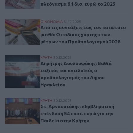
πλεόνασμα 8,1 δισ. ευρώ το 2025
Από τις συντάξεις έως τον κατώτατο μισ
ΟΙΚΟΝΟΜΙΑ
31.12.2025
Από τις συντάξεις έως τον κατώτατο
μισθό: Ο «οδικός χάρτης» των
μέτρων του Προϋπολογισμού 2026
Δημήτρης Δουλουφάκης: Βαθιά ταξικός κ
ΚΡΗΤΗ
30.12.2025
Δημήτρης Δουλουφάκης: Βαθιά
ταξικός και αντιλαϊκός ο
προϋπολογισμός του Δήμου
Ηρακλείου
Στ. Αρναουτάκης: «Εμβληματική επένδυση 
ΚΡΗΤΗ
30.12.2025
Στ. Αρναουτάκης: «Εμβληματική
επένδυση 54 εκατ. ευρώ για την
Παιδεία στην Κρήτη»