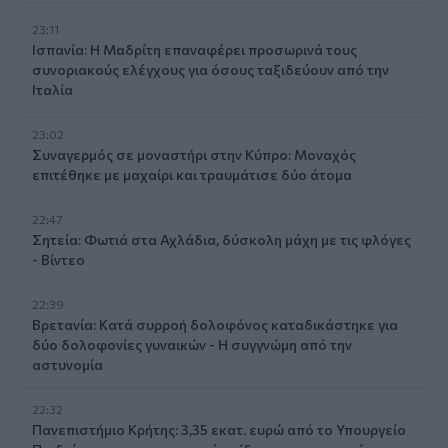
23:11
Ισπανία: Η Μαδρίτη επαναφέρει προσωρινά τους
συνοριακούς ελέγχους για όσους ταξιδεύουν από την
Ιταλία
23:02
Συναγερμός σε μοναστήρι στην Κύπρο: Μοναχός
επιτέθηκε με μαχαίρι και τραυμάτισε δύο άτομα
22:47
Σητεία: Φωτιά στα Αχλάδια, δύσκολη μάχη με τις φλόγες
- Βίντεο
22:39
Βρετανία: Κατά συρροή δολοφόνος καταδικάστηκε για
δύο δολοφονίες γυναικών - Η συγγνώμη από την
αστυνομία
22:32
Πανεπιστήμιο Κρήτης: 3,35 εκατ. ευρώ από το Υπουργείο