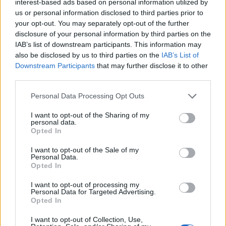
interest-based ads based on personal information utilized by
us or personal information disclosed to third parties prior to
21:33
your opt-out. You may separately opt-out of the further
Μεσογειακή φώκια έκανε στάση για ξεκούραση στην
disclosure of your personal information by third parties on the
παραλία της Αγίας Βάσως στο Τρίκερι
IAB’s list of downstream participants. This information may
also be disclosed by us to third parties on the
IAB’s List of
21:31
Downstream Participants
that may further disclose it to other
Μεταναστευτικό: Σύλληψη 18χρονου διακινητή για την
third parties.
"καραβιά" στον Τσούτσουρα
Personal Data Processing Opt Outs
21:11
I want to opt-out of the Sharing of my
Δημοπρατείται η μπάλα των ιστορικών γκολ του
personal data.
Μαραντόνα επί της Αγγλίας στο Μουντιάλ 1986
Opted In
I want to opt-out of the Sale of my
Personal Data.
ΠΕΡΙΣΣΟΤΕΡΑ
Opted In
I want to opt-out of processing my
Personal Data for Targeted Advertising.
Opted In
I want to opt-out of Collection, Use,