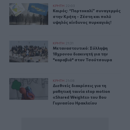
Καιρός: “Πορτοκαλί” συναγερμός στην Κρήτη - Ζέστη κ
ΚΡΗΤΗ
22:03
Καιρός: “Πορτοκαλί” συναγερμός στ
Καιρός: “Πορτοκαλί” συναγερμός
στην Κρήτη - Ζέστη και πολύ
υψηλός κίνδυνος πυρκαγιάς!
Μεταναστευτικό: Σύλληψη 18χρονου διακινητή για την
ΚΡΗΤΗ
21:31
Μεταναστευτικό: Σύλληψη 18χρονου
Μεταναστευτικό: Σύλληψη
18χρονου διακινητή για την
"καραβιά" στον Τσούτσουρα
Διεθνείς διακρίσεις για τη μαθητική ταινία stop motio
ΚΡΗΤΗ
21:08
Διεθνείς διακρίσεις για τη μαθητικ
Διεθνείς διακρίσεις για τη
μαθητική ταινία stop motion
«Shared Weights» του 8ου
Γυμνασίου Ηρακλείου