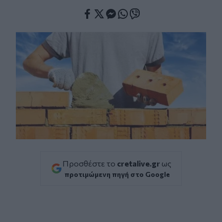
Facebook
Twitter
Messenger
Whatsapp
Viber
Προσθέστε το
cretalive.gr
ως
προτιμώμενη πηγή στο Google