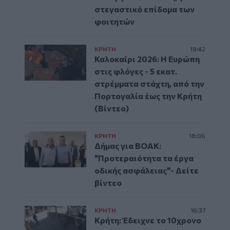
στεγαστικό επίδομα των
φοιτητών
ΚΡΗΤΗ
19:42
Καλοκαίρι 2026: Η Ευρώπη
στις φλόγες - 5 εκατ.
στρέμματα στάχτη, από την
Πορτογαλία έως την Κρήτη
(Βίντεο)
ΚΡΗΤΗ
18:06
Δήμας για ΒΟΑΚ:
"Προτεραιότητα τα έργα
οδικής ασφάλειας"- Δείτε
βίντεο
ΚΡΗΤΗ
16:37
Κρήτη: Έδειχνε το 10χρονο