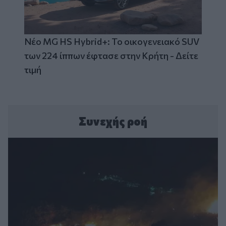
Νέο MG HS Hybrid+: Το οικογενειακό SUV
των 224 ίππων έφτασε στην Κρήτη - Δείτε
τιμή
Συνεχής ροή