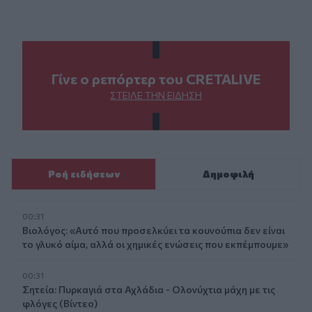
Γίνε ο ρεπόρτερ του CRETALIVE
ΣΤΕΊΛΕ ΤΗΝ ΕΊΔΗΣΗ
Ροή ειδήσεων
Δημοφιλή
00:31
Βιολόγος: «Αυτό που προσελκύει τα κουνούπια δεν είναι
το γλυκό αίμα, αλλά οι χημικές ενώσεις που εκπέμπουμε»
00:31
Σητεία: Πυρκαγιά στα Αχλάδια - Ολονύχτια μάχη με τις
φλόγες (Βίντεο)