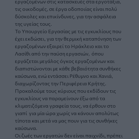
εργαζομένων στις κατασκευές στα εργοτάξια,
τις οικοδομές, σε έργα οδοποιίας είναι πολύ
δύσκολες και επικίνδυνες, για την ασφάλεια
της υγείας τους.
Το Υπουργείο Εργασίας με τις εγκυκλίους που
έχει εκδώσει, για την θερμική καταπόνηση των
εργαζομένων εξαιρεί το Ηράκλειο και το
Λασίθι από την παύση εργασιών, όπου
εργάζεται μεγάλος όγκος εργαζομένων και
διαπιστώνονται με κάθε βεβαιότητα συνθήκες
καύσωνα, ενώ εντάσσει Ρέθυμνο και Χανιά,
διαχωρίζοντας την Περιφέρεια Κρήτης.
Προκαλούμε τους κύριους που εκδίδουν τις
εγκυκλίους να παραμείνουν έξω από τα
κλιματιζόμενα γραφεία τους, να έρθουν στο
γιαπί για μία ώρα χωρίς να κάνουν απολύτως
τίποτα και μετά να μας πουν για τις συνθήκες
καύσωνα.
Οι ζωές των εργατών δεν είναι παιχνίδι, πρέπει