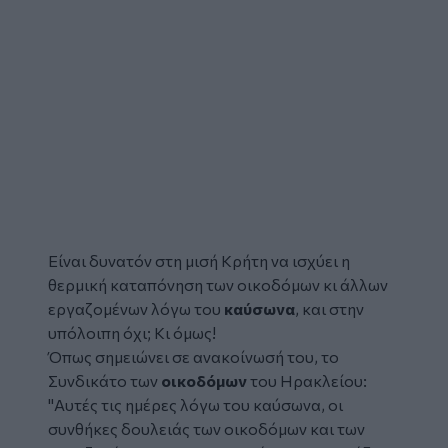
Είναι δυνατόν στη μισή Κρήτη να ισχύει η
θερμική καταπόνηση των οικοδόμων κι άλλων
εργαζομένων λόγω του
καύσωνα
, και στην
υπόλοιπη όχι; Κι όμως!
Όπως σημειώνει σε ανακοίνωσή του, το
Συνδικάτο των
οικοδόμων
του Ηρακλείου:
"Αυτές τις ημέρες λόγω του καύσωνα, οι
συνθήκες δουλειάς των οικοδόμων και των