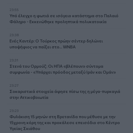
23:55
Υπό έλεγχο η φωτιά σε ισόγειο κατάστημα στο Παλαιό
Φάληρο - Εκκενώθηκε προληπτικά πολυκατοικία
23:38
Ενές Καντέρ: Ο Τούρκος πρώην σέντερ δηλώνει
υποψήφιος να παίξει στο... WNBA
23:31
Στενά του Ορμούζ: Οι ΗΠΑ «βλέπουν» σύντομα
συμφωνία - «Υπάρχει πρόοδος μεταξύ Ιράν και Ομάν»
23:27
Σοκαριστικά στοιχεία άφησε πίσω της η μέγα-πυρκαγιά
στην Αττικοβοιωτία
23:23
Φυλάκιση 15 μηνών στη Βρετανίδα που μέθυσε με την
15χρονη κόρη της και προκάλεσε επεισόδιο στο Κέντρο
Υγείας Σκιάθου