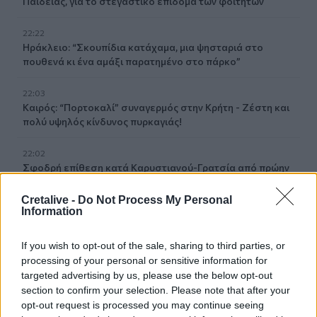
Παιδείας, για το στεγαστικό επίδομα των φοιτητών
22:22
Ηράκλειο: “Σκουπίδια κατάχαμα, μια ψησταριά στο
πουθενά κι ένα αμάξι παρατημένο στο πάρκο”
22:03
Καιρός: “Πορτοκαλί” συναγερμός στην Κρήτη - Ζέστη και
πολύ υψηλός κίνδυνος πυρκαγιάς!
22:02
Σφοδρή επίθεση κατά Καρυστιανού-Γρατσία από πρώην
στελέχη: «Συνεχής εσωστρέφεια και τραγικά
επικοινωνιακά λάθη»
Cretalive -
Do Not Process My Personal
Information
21:57
Ηράκλειο: "Σε άθλια κατάσταση το μνημείο πεσόντων
If you wish to opt-out of the sale, sharing to third parties, or
Εφέδρων Αξιωματικών στον Καράβολα"
processing of your personal or sensitive information for
targeted advertising by us, please use the below opt-out
21:39
section to confirm your selection. Please note that after your
Λαμία: Απατεώνες άρπαξαν μεγάλο χρηματικό ποσό από
opt-out request is processed you may continue seeing
ηλικιωμένη