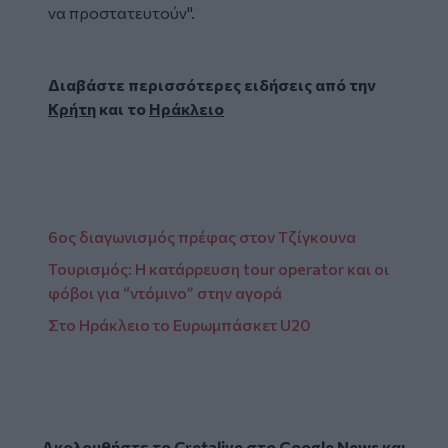
να προστατευτούν".
Διαβάστε περισσότερες ειδήσεις από την
Κρήτη
και το
Ηράκλειο
6ος διαγωνισμός πρέφας στον Τζίγκουνα
Τουρισμός: Η κατάρρευση tour operator και οι
φόβοι για “ντόμινο” στην αγορά
Στο Ηράκλειο το Ευρωμπάσκετ U20
Ακολουθήστε το Cretalive στο
Google News
και