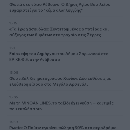
Φωτιά στο νότιο Ρέθυμνο: Ο Δήμος Αγίου Βασιλείου
ευχαριστεί για το "κύμα αλληλεγγύης"
15:15
«Τα έχω χάσει όλα»: Συντετριμμένος ο πατέρας και
σύζυγος των θυμάτων στο τροχαίο στις Σέρρες
15:11
Επίσκεψη του Δημάρχου του Δήμου Σαρωνικού στο
ΕΛ.ΚΕ.Θ.Ε. στην Ανάβυσσο
15:08
Φεστιβάλ Κινηματογράφου Χανίων: Δύο εκθέσεις με
ελεύθερη είσοδο στο Μεγάλο Αρσενάλι
15:05
Με τη MINOAN LINES, το ταξίδι έχει γεύση — και τιμές
που εκπλήσσουν
14:59
Ρωσία: Ο Πούτιν εγκρίνει πώληση 30% στο αεροδρόμιο