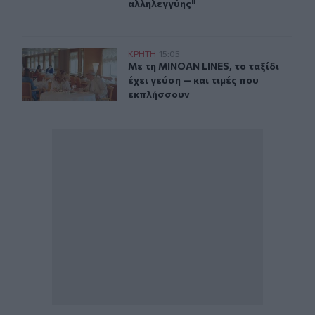
αλληλεγγύης"
Με τη MINOAN LINES, το ταξίδι έχει γεύση — και τιμές
ΚΡΗΤΗ
15:05
Με τη MINOAN LINES, το ταξίδι έχε
Με τη MINOAN LINES, το ταξίδι
έχει γεύση — και τιμές που
εκπλήσσουν