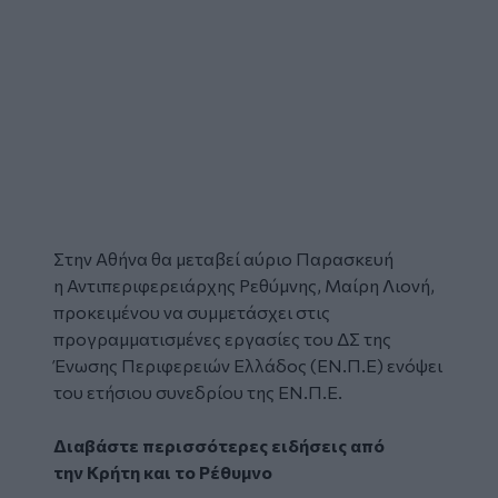
Στην Αθήνα θα μεταβεί αύριο Παρασκευή
η
Αντιπεριφερειάρχης Ρεθύμνης
,
Μαίρη Λιονή
,
προκειμένου να συμμετάσχει στις
προγραμματισμένες εργασίες του ΔΣ της
Ένωσης Περιφερειών Ελλάδος (ΕΝ.Π.Ε) ενόψει
του ετήσιου συνεδρίου της ΕΝ.Π.Ε.
Διαβάστε περισσότερες ειδήσεις από
την
Κρήτη
και το
Ρέθυμνο