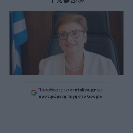
Facebook
Twitter
Messenger
Whatsapp
Viber
Προσθέστε το
cretalive.gr
ως
προτιμώμενη πηγή στο Google