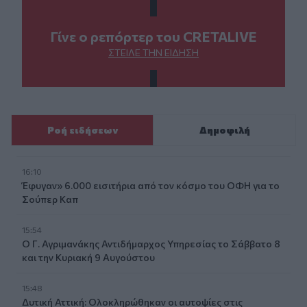
Γίνε ο ρεπόρτερ του CRETALIVE
ΣΤΕΊΛΕ ΤΗΝ ΕΊΔΗΣΗ
Ροή ειδήσεων
Δημοφιλή
16:10
Έφυγαν» 6.000 εισιτήρια από τον κόσμο του ΟΦΗ για το
Σούπερ Καπ
15:54
Ο Γ. Αγριμανάκης Αντιδήμαρχος Υπηρεσίας το Σάββατο 8
και την Κυριακή 9 Αυγούστου
15:48
Δυτική Αττική: Ολοκληρώθηκαν οι αυτοψίες στις