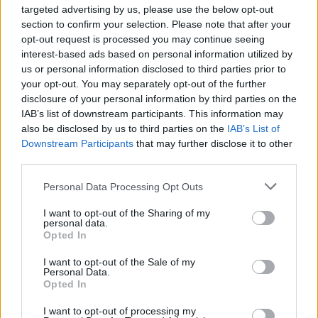
targeted advertising by us, please use the below opt-out
14:21
Ισπανία: Εξαρθρώθηκε οργάνωση που διακινούσε
section to confirm your selection. Please note that after your
ναρκωτικά και μετανάστες
opt-out request is processed you may continue seeing
interest-based ads based on personal information utilized by
us or personal information disclosed to third parties prior to
ΠΕΡΙΣΣΟΤΕΡΑ
your opt-out. You may separately opt-out of the further
disclosure of your personal information by third parties on the
IAB’s list of downstream participants. This information may
also be disclosed by us to third parties on the
IAB’s List of
Downstream Participants
that may further disclose it to other
third parties.
ΣΧΕΤΙΚA AΡΘΡΑ
Personal Data Processing Opt Outs
I want to opt-out of the Sharing of my
Ο Γ. Αγριμανάκης Αντιδήμαρχος Υπηρεσίας το Σάββατο 
ΚΡΗΤΗ
15:54
personal data.
Ο Γ. Αγριμανάκης Αντιδήμαρχος Υπ
Ο Γ. Αγριμανάκης Αντιδήμαρχος
Opted In
Υπηρεσίας το Σάββατο 8 και την
Κυριακή 9 Αυγούστου
I want to opt-out of the Sale of my
Personal Data.
Opted In
Ηράκλειο: Εντυπωσιάζουν οι εικόνες από το νέο αεροδρ
ΚΡΗΤΗ
15:43
I want to opt-out of processing my