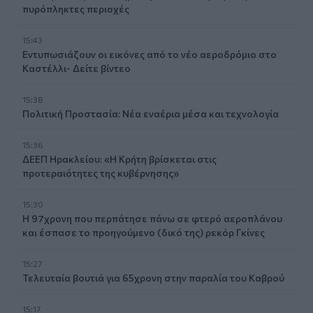
πυρόπληκτες περιοχές
15:43
Εντυπωσιάζουν οι εικόνες από το νέο αεροδρόμιο στο
Καστέλλι- Δείτε βίντεο
15:38
Πολιτική Προστασία: Νέα εναέρια μέσα και τεχνολογία
15:36
ΔΕΕΠ Ηρακλείου: «Η Κρήτη βρίσκεται στις
προτεραιότητες της κυβέρνησης»
15:30
Η 97χρονη που περπάτησε πάνω σε φτερό αεροπλάνου
και έσπασε το προηγούμενο (δικό της) ρεκόρ Γκίνες
15:27
Τελευταία βουτιά για 65χρονη στην παραλία του Καβρού
15:17