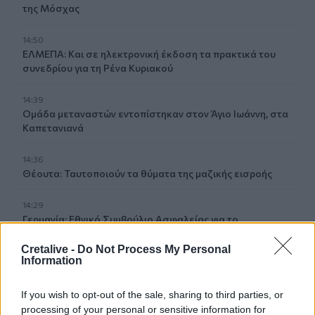
της Μόσχας
14:50
ΕΛΜΕΠΑ: Και σε ηλεκτρονική έκδοση τα πρακτικά του
συνεδρίου για τη Ρένα Κυριακού
14:39
Ομάδα μεταναστών εντοπίστηκαν στον Άγιο Ιωάννη, στα
Καπετανιανά
14:36
Θέουτα: Ταυτοποιούν τα θύματα της μαζικής εισροής
14:29
Γερμανία: Εθνικό Συμβούλιο Ασφαλείας για το
περιστατικό με drone στο αεροδρόμιο της Λειψίας
Cretalive -
Do Not Process My Personal
Information
14:29
Χανιά: Θάνατος 64χρονου σε πισίνα ξενοδοχείου - Μια
σύλληψη
If you wish to opt-out of the sale, sharing to third parties, or
processing of your personal or sensitive information for