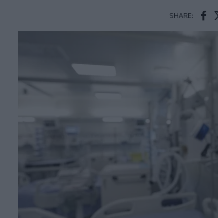
SHARE:
Face
T