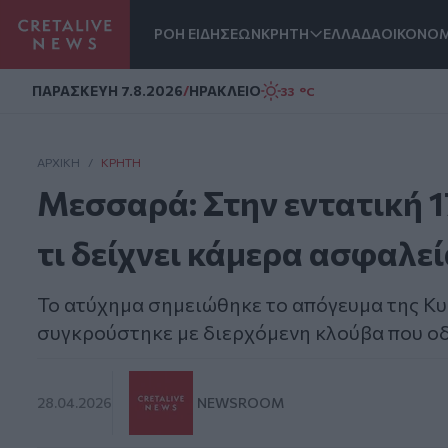
ΡΟΗ ΕΙΔΗΣΕΩΝ
ΚΡΗΤΗ
ΕΛΛΑΔΑ
ΟΙΚΟΝΟΜ
Homepage
ΠΑΡΑΣΚΕΥΗ 7.8.2026
/
ΗΡΑΚΛΕΙΟ
33 °C
ΑΡΧΙΚΗ
/
ΚΡΉΤΗ
Μεσσαρά: Στην εντατική 1
τι δείχνει κάμερα ασφαλε
Το ατύχημα σημειώθηκε το απόγευμα της Κυ
συγκρούστηκε με διερχόμενη κλούβα που ο
28.04.2026
NEWSROOM