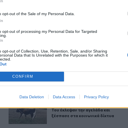
In
ΙΚΆ TAGS
o opt-out of the Sale of my Personal Data.
ής
ΜΕΘ Παίδων ΠΑΓΝΗ
Τραυματισμός
Μοίρες
In
to opt-out of processing my Personal Data for Targeted
ing.
In
o opt-out of Collection, Use, Retention, Sale, and/or Sharing
ερ του CRETALIVE
ersonal Data that Is Unrelated with the Purposes for which it
lected.
ΤΗΝ ΕΊΔΗΣΗ
Out
CONFIRM
Data Deletion
Data Access
Privacy Policy
ευχαριστώ" στους ιδιώτες που συνέδραμαν στην πυρκαγιά το
Πόμπια: Του έκλεψαν την αγελάδα και ξέσπασε στα κοιν
ΚΡΗΤΗ
12:17
ς ανθρώπους - Το "ευχαριστώ" στους ιδιώτες που συνέδραμ
Του έκλεψαν την αγελάδα και ξέσπα
Του έκλεψαν την αγελάδα και
ξέσπασε στα κοινωνικά δίκτυα