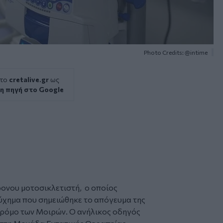
Photo Credits: @intime
 το
cretalive.gr
ως
η πηγή στο Google
ρονου μοτοσικλετιστή, ο οποίος
ύχημα που σημειώθηκε το απόγευμα της
δρόμο των
Μοιρών
. Ο ανήλικος οδηγός