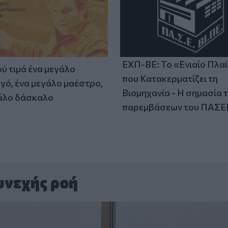
ΕΧΠ-ΒΕ: Το «Ενιαίο Πλα
ύ τιμά ένα μεγάλο
που Κατακερματίζει τη
γό, ένα μεγάλο μαέστρο,
Βιομηχανία - Η σημασία 
άλο δάσκαλο
παρεμβάσεων του ΠΑΣΕ
υνεχής ροή