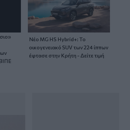
ίσιο»
Νέο MG HS Hybrid+: Το
οικογενειακό SUV των 224 ίππων
των
έφτασε στην Κρήτη - Δείτε τιμή
ΒΙΠΕ