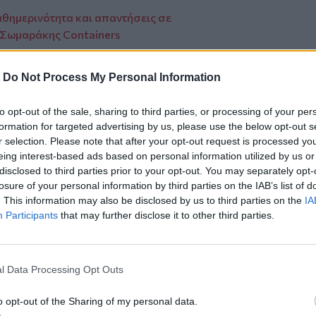
αθημερινότητα και απαντήσεις σε
 Σωμαράκης Containers
– Συνεχείς οι αντεγκλήσεις των
η
-
Do Not Process My Personal Information
to opt-out of the sale, sharing to third parties, or processing of your per
formation for targeted advertising by us, please use the below opt-out s
r selection. Please note that after your opt-out request is processed y
eing interest-based ads based on personal information utilized by us or
ο
Google News
και στο
Facebook
disclosed to third parties prior to your opt-out. You may separately opt-
κανάλι μας στο
YouTube
losure of your personal information by third parties on the IAB’s list of
. This information may also be disclosed by us to third parties on the
IA
Participants
that may further disclose it to other third parties.
l Data Processing Opt Outs
o opt-out of the Sharing of my personal data.