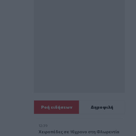
Ροή ειδήσεων
Δημοφιλή
12:39
Xειροπέδες σε 16χρονο στη Φλωρεντία