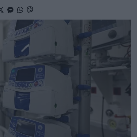
book
witter
Messenger
Whatsapp
Viber