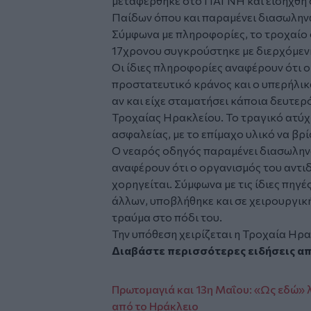
μεταφέρθηκε στο ΠΑΓΝΗ και εισήχθη
Παίδων
όπου και παραμένει διασωλην
Σύμφωνα με πληροφορίες, το τροχαίο 
17χρονου συγκρούστηκε με διερχόμεν
Οι ίδιες πληροφορίες αναφέρουν ότι 
προστατευτικό κράνος και ο υπερήλικ
αν και είχε σταματήσει κάποια δευτερ
Τροχαίας Ηρακλείου. Το τραγικό ατύχ
ασφαλείας, με το επίμαχο υλικό να βρ
Ο νεαρός οδηγός παραμένει διασωλην
αναφέρουν ότι ο οργανισμός του αντι
χορηγείται. Σύμφωνα με τις ίδιες πηγ
άλλων, υποβλήθηκε και σε χειρουργική
τραύμα στο πόδι του.
Την υπόθεση χειρίζεται η Τροχαία Ηρα
Διαβάστε περισσότερες ειδήσεις α
Πρωτομαγιά και 13η Μαΐου: «Ως εδώ» λ
από το Ηράκλειο