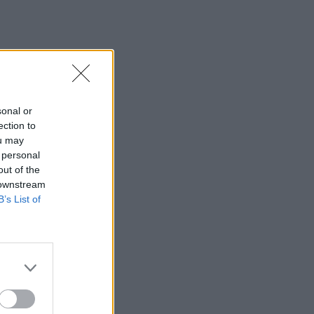
11:37
Χατζηδάκης: Άκυρες από 1 Οκτωβρίου
οι εγκύκλιοι που δεν έχουν αναρτηθεί
11:25
Στην κορυφή της Δίκτης για τον Αφέντη
Χριστό - Εκεί όπου η πίστη συναντά την
sonal or
παράδοση - Φωτογραφίες
ection to
ou may
11:20
 personal
Στην Εισαγγελία η 46χρονη για την
out of the
υπόθεση της Marfin μετά την έκδοσή
 downstream
της από τη Βρετανία
B’s List of
11:11
Έλεγχοι με drones και MyCoast σε πάνω
από 300 παραλίες
10:57
Σέρρες: Μητέρα και γιος οι νεκροί από
την μετωπική φορτηγού με ΙΧ - Βίντεο