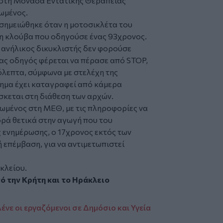
 στη
Μονάδα Εντατικής Θεραπείας
ωμένος.
σημειώθηκε όταν η μοτοσικλέτα του
η κλούβα που οδηγούσε ένας 93χρονος.
ο ανήλικος δικυκλιστής δεν φορούσε
ας οδηγός φέρεται να πέρασε από STOP,
όλεπτα, σύμφωνα με στελέχη της
ημα έχει καταγραφεί από κάμερα
ίσκεται στη διάθεση των αρχών.
ωμένος στη ΜΕΘ, με τις πληροφορίες να
δρά θετικά στην αγωγή που του
ές ενημέρωσης, ο 17χρονος εκτός των
 επέμβαση, για να αντιμετωπιστεί
κλείου.
πό την
Κρήτη
και το
Ηράκλειο
ένε οι εργαζόμενοι σε Δημόσιο και Υγεία