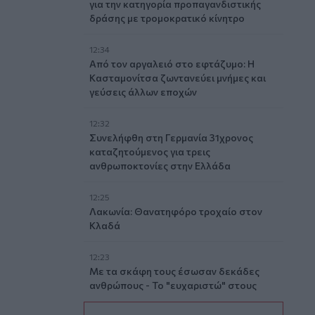
για την κατηγορία προπαγανδιστικής
δράσης με τρομοκρατικό κίνητρο
12:34
Από τον αργαλειό στο εφτάζυμο: Η
Κασταμονίτσα ζωντανεύει μνήμες και
γεύσεις άλλων εποχών
12:32
Συνελήφθη στη Γερμανία 31χρονος
καταζητούμενος για τρεις
ανθρωποκτονίες στην Ελλάδα
12:25
Λακωνία: Θανατηφόρο τροχαίο στον
Κλαδά
12:23
Με τα σκάφη τους έσωσαν δεκάδες
ανθρώπους - Το "ευχαριστώ" στους
ιδιώτες που συνέδραμαν στην πυρκαγιά
του Αγίου Βασιλείου