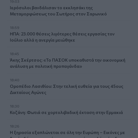
19:03
Ιερόσυλοι βανδάλισαν το εκκλησάκι της
Μεταμορφώσεως του Σωτήρος στον Σαρωνικό
18:59
ΗΠΑ: 23.000 θέσεις λιγότερες θέσεις εργασίας τον
Ιούλιο αλλά η ανεργία μειώθηκε
18:45
Άκης Σκέρτσος: «Το ΠΑΣΟΚ υποκαθιστά την οικονομική
ανάλυση με πολιτική προπαγάνδα»
18:40
Οροπέδιο Λασιθίου: Στην τελική ευθεία για τους 45ους
Δικταίους Αγώνες
18:30
Κοζάνη: Φωτιά σε χορτολιβαδική έκταση στην Ερμακιά
18:26
Η ξηρασία εξαπλώνεται σε όλη την Ευρώπη – Εικόνες με