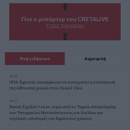
Γίνε ο ρεπόρτερ του CRETALIVE
ΣΤΕΊΛΕ ΤΗΝ ΕΊΔΗΣΗ
Ροή ειδήσεων
Δημοφιλή
19:18
ΗΠΑ: Εφετείο απαγόρευσε να συνεχιστεί η κατασκευή
της αίθουσας χορού στον Λευκό Οίκο
19:11
Χανιά: Σχεδόν 1 εκατ. ευρώ από το Ταμείο Αλληλεγγύης
του Υπουργείου Μετανάστευσης και Ασύλου για
σχολικές υποδομές και δημόσιους χώρους