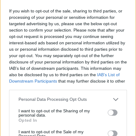
17:10
If you wish to opt-out of the sale, sharing to third parties, or
Δήμος Ανωγείων: Ένταξη έργου αγροτικής οδοποιίας στο
processing of your personal or sensitive information for
Στρατηγικό Σχέδιο ΚΑΠ 2023–2027
targeted advertising by us, please use the below opt-out
section to confirm your selection. Please note that after your
17:10
opt-out request is processed you may continue seeing
Σε κατάσταση κινητοποίησης αύριο Σάββατο η Κρήτη
interest-based ads based on personal information utilized by
λόγω πολύ υψηλού κινδύνου πυρκαγιάς
us or personal information disclosed to third parties prior to
your opt-out. You may separately opt-out of the further
disclosure of your personal information by third parties on the
ΠΕΡΙΣΣΟΤΕΡΑ
IAB’s list of downstream participants. This information may
also be disclosed by us to third parties on the
IAB’s List of
Downstream Participants
that may further disclose it to other
third parties.
Personal Data Processing Opt Outs
ΣΧΕΤΙΚA AΡΘΡΑ
I want to opt-out of the Sharing of my
personal data.
Opted In
Χανιά: Σχεδόν 1 εκατ. ευρώ από το Ταμείο Αλληλεγγύη
ΚΡΗΤΗ
19:11
Χανιά: Σχεδόν 1 εκατ. ευρώ από τ
Χανιά: Σχεδόν 1 εκατ. ευρώ από
I want to opt-out of the Sale of my
το Ταμείο Αλληλεγγύης του
Personal Data.