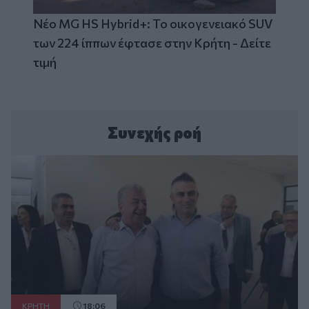
Νέο MG HS Hybrid+: Το οικογενειακό SUV
των 224 ίππων έφτασε στην Κρήτη - Δείτε
τιμή
Συνεχής ροή
ΚΡΗΤΗ
18:06