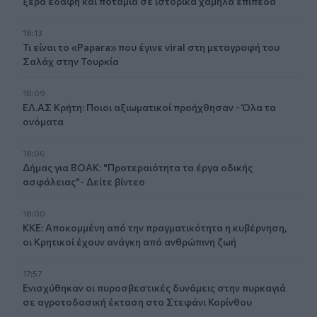
ξερά εδάφη και ποτάμια σε ιστορικά χαμηλά επίπεδα
18:13
Τι είναι το «Papara» που έγινε viral στη μεταγραφή του
Σαλάχ στην Τουρκία
18:09
ΕΛ.ΑΣ Κρήτη: Ποιοι αξιωματικοί προήχθησαν - Όλα τα
ονόματα
18:06
Δήμας για ΒΟΑΚ: "Προτεραιότητα τα έργα οδικής
ασφάλειας"- Δείτε βίντεο
18:00
ΚΚΕ: Αποκομμένη από την πραγματικότητα η κυβέρνηση,
οι Κρητικοί έχουν ανάγκη από ανθρώπινη ζωή
17:57
Ενισχύθηκαν οι πυροσβεστικές δυνάμεις στην πυρκαγιά
σε αγροτοδασική έκταση στο Στεφάνι Κορίνθου