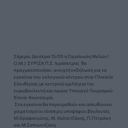
Σήμερα, Δευτέρα 15/05 η Οργάνωση Μελών (
Ο.Μ.) ΣΥΡΙΖΑ Π.Σ. Ιεράπετρας θα
πραγματοποιήσει ανοιχτή εκδήλωση για τα
εγκαίνια του εκλογικού κέντρου στην Πλατεία
Ελευθέριας με κεντρική ομιλήτρια την
ευρωβουλευτή και πρώην Υπουργό Τουρισμού
Έλενα Κουντουρά.
Στα εγκαίνια θα παρευρεθούν και απευθύνουν
χαιρετισμό οι τέσσερις υποψήφιοι βουλευτές
Μ.Θραψανιώτης, Μ. Καλαϊτζάκης, Π.Πετράκη
και Μ.Σαπουντζάκη.