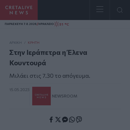
Homepage
/
31 °C
ΠΑΡΑΣΚΕΥΗ 7.8.2026
ΗΡΑΚΛΕΙΟ
ΑΡΧΙΚΗ
/
ΚΡΉΤΗ
Στην Ιεράπετρα η Έλενα
Κουντουρά
Μιλάει στις 7.30 το απόγευμα.
15.05.2023
NEWSROOM
Facebook
Twitter
Messenger
Whatsapp
Viber