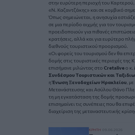
στην ευρύτερη περιοχή του Καρτερού, 
«Ν. Καζαντζάκης» και σε κομβικό σημε
Όπως σημειώνεται, η ανησυχία εστιάζ
σε μια περίοδο αιχμής για τον τουρισμ
προειδοποιούν για πιθανές επιπτώσεις
κρατήσεις, αλλά και για ευρύτερο πλή
διεθνούς τουριστικού προορισμού.
«Οι φορείς του τουρισμού δεν θα επιτ
δομής στις τουριστικές περιοχές της 
επισήμανε μιλώντας στο
Cretalive
ο κ.
Συνδέσμου Τουριστικών και Ταξιδι
η
Ένωση Ξενοδοχείων Ηρακλείου
, μ
Μετανάστευσης και Ασύλου Θάνο Πλεύ
τη μη εγκατάσταση της δομής προσωρι
επισημαίνει τις συνέπειες που θα επιφέ
διαχείριση της μεταναστευτικής κρίση
Ξεσηκωμός στον του
ΚΡΗΤΗ
09.06.2026