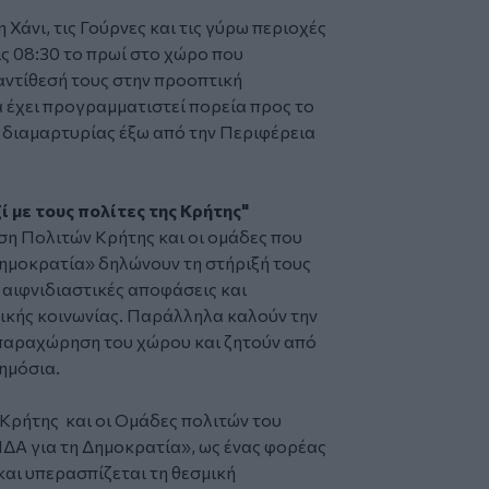
 Χάνι, τις Γούρνες και τις γύρω περιοχές
ς 08:30 το πρωί στο χώρο που
αντίθεσή τους στην προοπτική
α έχει προγραμματιστεί πορεία προς το
 διαμαρτυρίας
έξω από την Περιφέρεια
 με τους πολίτες της Κρήτης"
ση Πολιτών Κρήτης και οι ομάδες που
Δημοκρατία» δηλώνουν τη στήριξή τους
 αιφνιδιαστικές αποφάσεις και
πικής κοινωνίας. Παράλληλα καλούν την
 παραχώρηση του χώρου και ζητούν από
ημόσια.
ρήτης και οι Ομάδες πολιτών του
ΙΔΑ για τη Δημοκρατία», ως ένας φορέας
και υπερασπίζεται τη θεσμική