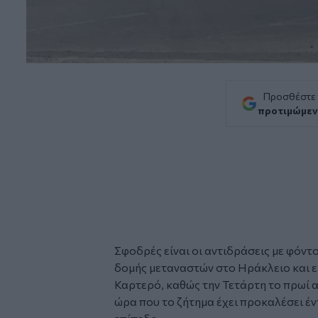
Προσθέστε
προτιμώμεν
Σφοδρές είναι οι
αντιδράσεις
με φόντο
δομής
μεταναστών
στο Ηράκλειο και 
Καρτερό, καθώς την Τετάρτη το πρωί α
ώρα που το ζήτημα έχει προκαλέσει έ