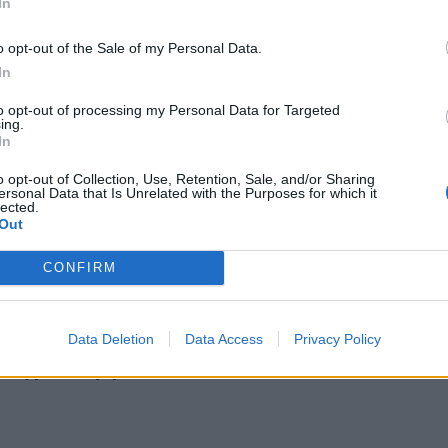
In
μεγαλύτερος Δήμος του νησιού να
ά στον αγώνα των κατοίκων της
o opt-out of the Sale of my Personal Data.
ι στον όμορο Δήμο Χερσονήσου.
In
να αποτελεί την ασπίδα των πολιτών και
to opt-out of processing my Personal Data for Targeted
Η διαχείριση τόσο κρίσιμων ζητημάτων
ing.
ασμό στις χρήσεις γης και, πάνω από
In
o opt-out of Collection, Use, Retention, Sale, and/or Sharing
 τους πολίτες της Κρήτης. Η φωνή της
ersonal Data that Is Unrelated with the Purposes for which it
lected.
 αύριο Τετάρτη στο πεδίο και την
Out
ο, είναι η μόνη που μπορεί και πρέπει
"
CONFIRM
ης είπε τίποτα δεν έχει κριθεί, βρείτε εσείς μια δομή»
Πλεύρης είπε τίποτα δεν έχει
Data Deletion
Data Access
Privacy Policy
σείς μια δομή»