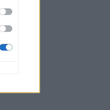
Τζο Μπάιντεν: «Ο καρκίνος έχει
εξαπλωθεί, είναι πολύ επώδυνο», λέει ο
γιος του
12:38
Χανιά: Διεθνές Συνέδριο για τη Βιολογία
των Φορέων Μεταδοτικών Ασθενειών
12:33
Στις φλόγες δύο διυλιστήρια
πετρελαίου στη Ρωσία μετά από
ουκρανική επίθεση με drones
12:29
Οι «αγκαζαρισμένες» ξαπλώστρες στις
παραλίες
12:21
Δήμος Βιάννου: Χιλιάδες επισκέπτες
κάθε ηλικίας στην 8η Γιορτή Μπανάνας