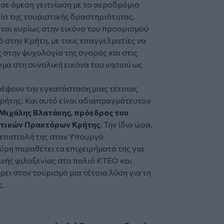
σε άμεση γειτνίαση με το αεροδρόμιο
ίο της τουριστικής δραστηριότητας.
εται κυρίως στην εικόνα του προορισμού
ό στην Κρήτη, με τους επαγγελματίες να
 στην ψυχολογία της αγοράς και στις
γμα στη συνολική εικόνα του νησιού ως
ρέψουν την εγκατάσταση μιας τέτοιας
Κρήτης. Και αυτό είναι αδιαπραγμάτευτο»
Μιχάλης Βλατάκης, πρόεδρος του
ωτικών Πρακτόρων Κρήτης
. Την ίδια ώρα,
ε επιστολή της στον Υπουργό
ρη παραθέτει τα επιχειρήματά της για
νής φιλοξενίας στο παλιό ΚΤΕΟ και
ρει στον τουρισμό μια τέτοια λύση για τη
ς.
ριστικό κλάδο για τη δομή μεταναστών στο παλιό ΚΤΕΟ