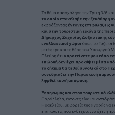
Το θέμα απασχόλησε την Τρίτη 9/6 και
το οποίο επανέλαβε την ξεκάθαρη α
εκφράζοντας
έντονες επιφυλάξεις γι
και στην τουριστική εικόνα της περι
Δήμαρχος Ζαχαρίας Δοξαστάκης τόνι
εναλλακτικοί χώροι
όπως το Γάζι, οι
μετέφερε και τη θέση του Υπουργού 
Πλεύρη ότι
«προτείνετε μου τόπο εσ
επιλογή δεν έχει προκύψει μέσα απ
το ζήτημα θα τεθεί συνολικά στο Π
συνεδριάζει την Παρασκευή παρουσί
ληφθεί κοινή απόφαση.
Ξεσηκωμός και στον τουριστικό κλ
Παράλληλα, έντονες είναι οι αντιδράσ
Ηρακλείου, με φορείς της αγοράς να ε
επιπτώσεις που ενδέχεται να έχει η π