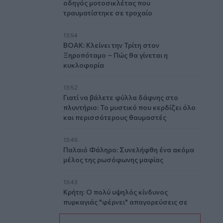
οδηγός μοτοσικλέτας που
τραυματίστηκε σε τροχαίο
13:54
ΒΟΑΚ: Κλείνει την Τρίτη στον
Ξηροπόταμο – Πώς θα γίνεται η
κυκλοφορία
13:52
Γιατί να βάλετε φύλλα δάφνης στο
πλυντήριο: Το μυστικό που κερδίζει όλο
και περισσότερους θαυμαστές
13:46
Παλαιό Φάληρο: Συνελήφθη ένα ακόμα
μέλος της ρωσόφωνης μαφίας
13:43
Κρήτη: Ο πολύ υψηλός κίνδυνος
πυρκαγιάς "φέρνει" απαγορεύσεις σε
δάση και φαράγγια