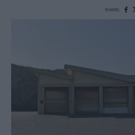
SHARE:
Face
T