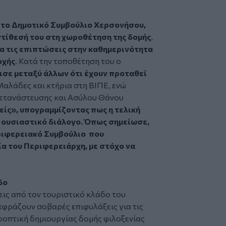
το Δημοτικό Συμβούλιο Χερσονήσου,
ντίθεσή του στη χωροθέτηση της δομής
,
α τις επιπτώσεις στην καθημερινότητα
οχής
. Κατά την τοποθέτηση του ο
σε μεταξύ άλλων ότι έχουν προταθεί
 Μαλάδες και κτήρια στη ΒΙΠΕ, ενώ
Μετανάστευσης και Ασύλου Θάνου
είς», υπογραμμίζοντας πως η τελική
ό ουσιαστικό διάλογο. Όπως σημείωσε,
εριφερειακό Συμβούλιο που
α του Περιφερειάρχη, με στόχο να
άδο
εις από τον τουριστικό κλάδο του
κφράζουν σοβαρές επιφυλάξεις για τις
ροοπτική δημιουργίας δομής φιλοξενίας