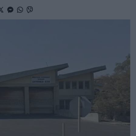
book
witter
Messenger
Whatsapp
Viber