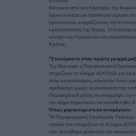
επίπεδο.
Κάτοικοι από τον Καρτερό, την Κοκκίνη
έχουν καλέσει σε προσυγκέντρωση στι
προτείνεται, εκφράζοντας την έντονη 
εγκατάστασης της δομής. Στη συνέχει
κέντρο του Ηρακλείου και
παράσταση
Κρήτης.
"Στεκόμαστε στην πρώτη γραμμή μαζί
Την ίδια ώρα, η Περιφερειακή Οργάνω
στηρίζουν το κίνημα «ΕΛΠΙΔΑ για τη 
στην κινητοποίηση, κάνοντας λόγο για
σχεδιασμό χωρίς τη συναίνεση της το
Περιφέρεια Κρήτης να απορρίψει την
τον Δήμο Ηρακλείου να τοποθετηθεί δ
Όπως χαρακτηριστικά αναφέρουν:
"Η Περιφερειακή Οργάνωση Πολιτών Κ
νησιού που στηριζουν το Κίνημα «ΕΛΠ
που γεννήθηκε μέσα από την κοινωνία 