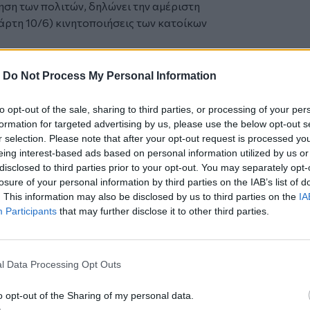
ση των πολιτών, δηλώνει την αμέριστη
άρτη 10/6) κινητοποιήσεις των κατοίκων
υργού Μετανάστευσης και Ασύλου από το
ίγουσα απαίτηση παραχώρησης του πρώην
-
Do Not Process My Personal Information
ερνητικής προχειρότητας. Με το
νες, σε μια χώρα που γνωρίζει καλά ότι
to opt-out of the sale, sharing to third parties, or processing of your per
επιχειρείται η επιβολή μιας δομής σε
formation for targeted advertising by us, please use the below opt-out s
κή, παραγωγική και τουριστική
r selection. Please note that after your opt-out request is processed y
eing interest-based ads based on personal information utilized by us or
ινωνίας.
disclosed to third parties prior to your opt-out. You may separately opt-
η τοπική ηγεσία οφείλει να αναλάβει
losure of your personal information by third parties on the IAB’s list of
. This information may also be disclosed by us to third parties on the
IA
ρήτης, ενόψει της κρίσιμης συνεδρίασης
Participants
that may further disclose it to other third parties.
ίψει κατηγορηματικά την παραχώρηση
υ, οφείλει να συνταχθεί πλήρως με τα
l Data Processing Opt Outs
ων πολιτιστικών συλλόγων και της
ας τα συμφέροντα του νησιού.
o opt-out of the Sharing of my personal data.
είου να βγει μπροστά και να