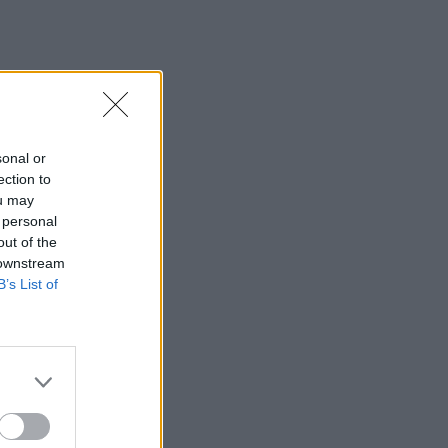
λίγες ώρες μετά τον γάμο της στη Νότια
Καρολίνα
13:02
Νέες ειδικότητες στη Σχολή Ανώτερης
Επαγγελματικής Κατάρτισης Χανίων
sonal or
13:00
ection to
Τουρισμός για Όλους 2026: Άνοιξε η
ou may
πλατφόρμα για τα ΑΦΜ που λήγουν σε
 personal
7 ή 8
out of the
 downstream
12:54
B’s List of
Κάλεσα σε σύσκεψη για το πρώην
Λατομείο Ανώπολης
12:46
Βρέθηκε σορός στον Λυκαβηττό κοντά
στο εκκλησάκι των Αγίων Ισιδώρων
12:42