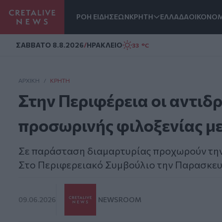
ΡΟΗ ΕΙΔΗΣΕΩΝ
ΚΡΗΤΗ
ΕΛΛΑΔΑ
ΟΙΚΟΝΟΜ
Homepage
ΣAΒΒΑΤΟ 8.8.2026
/
ΗΡΑΚΛΕΙΟ
33 °C
ΑΡΧΙΚΗ
/
ΚΡΉΤΗ
Στην Περιφέρεια οι αντιδρ
προσωρινής φιλοξενίας μ
Σε παράσταση διαμαρτυρίας προχωρούν την 
Στο Περιφερειακό Συμβούλιο την Παρασκευ
09.06.2026
NEWSROOM