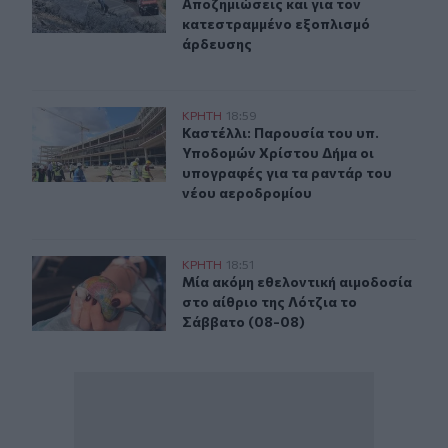
Αποζημιώσεις και για τον
κατεστραμμένο εξοπλισμό
άρδευσης
Καστέλλι: Παρουσία του υπ. Υποδομών Χρίστου Δήμα ο
ΚΡΗΤΗ
18:59
Καστέλλι: Παρουσία του υπ. Υποδο
Καστέλλι: Παρουσία του υπ.
Υποδομών Χρίστου Δήμα οι
υπογραφές για τα ραντάρ του
νέου αεροδρομίου
Μία ακόμη εθελοντική αιμοδοσία στο αίθριο της Λότζια
ΚΡΗΤΗ
18:51
Μία ακόμη εθελοντική αιμοδοσία στ
Μία ακόμη εθελοντική αιμοδοσία
στο αίθριο της Λότζια το
Σάββατο (08-08)