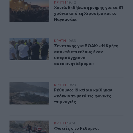
Χανιά: Εκδήλωση μνήμης για τα 81 χρόνια από τη Χιροσ
ΚΡΗΤΗ
19:42
Χανιά: Εκδήλωση μνήμης για τα 81 
Χανιά: Εκδήλωση μνήμης για τα 81
χρόνια από τη Χιροσίμα και το
Ναγκασάκι
Σενετάκης για ΒΟΑΚ: «Η Κρήτη αποκτά επιτέλους ένα
ΚΡΗΤΗ
19:33
Σενετάκης για ΒΟΑΚ: «Η Κρήτη απ
Σενετάκης για ΒΟΑΚ: «Η Κρήτη
αποκτά επιτέλους έναν
υπερσύγχρονο
αυτοκινητόδρομο»
Ρέθυμνο: 19 κτίρια κρίθηκαν «κόκκινα» μετά τις φονικέ
ΚΡΗΤΗ
19:23
Ρέθυμνο: 19 κτίρια κρίθηκαν «κόκκι
Ρέθυμνο: 19 κτίρια κρίθηκαν
«κόκκινα» μετά τις φονικές
πυρκαγιές
Φωτιές στο Ρέθυμνο: Αποζημιώσεις και για τον κατεστ
ΚΡΗΤΗ
19:14
Φωτιές στο Ρέθυμνο: Αποζημιώσεις
Φωτιές στο Ρέθυμνο: