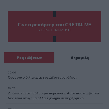
Γίνε ο ρεπόρτερ του CRETALIVE
ΣΤΕΊΛΕ ΤΗΝ ΕΊΔΗΣΗ
Ροή ειδήσεων
Δημοφιλή
20:06
Οργανωτικό λίφτινγκ χρειάζονται οι δήμοι
19:57
Ζ. Κωνσταντοπούλου για πυρκαγιές: Αυτό που συμβαίνει
δεν είναι ατύχημα αλλά έγκλημα συνεχιζόμενο
19:56