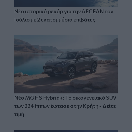
Νέο ιστορικό ρεκόρ για την AEGEAN τον
Ιούλιο με 2 εκατομμύρια επιβάτες
Νέο MG HS Hybrid+: Το οικογενειακό SUV
των 224 ίππων έφτασε στην Κρήτη - Δείτε
τιμή