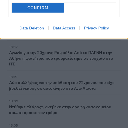
Υψηλός κίνδυνος πυρκαγιάς την Παρασκευή στην Κρήτη
CONFIRM
18:37
CrediaBank: Οικονομικά Αποτελέσματα A ’Εξαμήνου
2026 - Υψηλοί ρυθμοί ανάπτυξης και νέα ρεκόρ
Data Deletion
Data Access
Privacy Policy
επιδόσεων
18:32
Αγωνία για την 20χρονη Ραφαέλα: Από το ΠΑΓΝΗ στην
Αθήνα η φοιτήτρια που τραυματίστηκε σε τροχαίο στο
ΙΤΕ
18:19
Δύο συλλήψεις για την υπόθεση του 72χρονου που είχε
βρεθεί νεκρός σε αυτοκίνητο στα Άνω Λιόσια
18:09
Ντύθηκε «Χάρος», ανέβηκε στην οροφή νοσοκομείου
και... σκόρπισε τον τρόμο
18:05