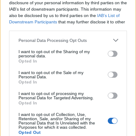
disclosure of your personal information by third parties on the
Φωτιές στο Ρέθυμνο: Αποζημιώσεις και για τον
IAB’s list of downstream participants. This information may
κατεστραμμένο εξοπλισμό άρδευσης
also be disclosed by us to third parties on the
IAB’s List of
Downstream Participants
that may further disclose it to other
19:01
third parties.
Κυψέλη: Η πρώτη δήλωση της οικογένειας της 38χρονης
Λίζα που βρέθηκε νεκρή
Personal Data Processing Opt Outs
18:59
I want to opt-out of the Sharing of my
personal data.
Καστέλλι: Παρουσία του υπ. Υποδομών Χρίστου Δήμα οι
Opted In
υπογραφές για τα ραντάρ του νέου αεροδρομίου
I want to opt-out of the Sale of my
18:51
Personal Data.
Opted In
Μία ακόμη εθελοντική αιμοδοσία στο αίθριο της Λότζια
το Σάββατο (08-08)
I want to opt-out of processing my
Personal Data for Targeted Advertising.
18:44
Opted In
Ευρωπαϊκή διάκριση για το Πανεπιστήμιο Κρήτης:
Χρηματοδότηση 1,5 εκατ. ευρώ για την Τεχνητή
I want to opt-out of Collection, Use,
Retention, Sale, and/or Sharing of my
Νοημοσύνη
Personal Data that Is Unrelated with the
Purposes for which it was collected.
Opted Out
18:44