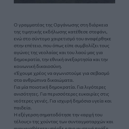
Ο γραμματέας της Οργάνωσης στη διάρκεια
της τιμητικής εκδήλωσης κατέθεσε στεφάνι,
ενώ στο σύντομο χαιρετισμό του αναφέρθηκε
στην επέτειο, που όπως είπε συμβολίζει τους
αγώνες της νεολαίας και του λαού μας για
δημοκρατία, την εθνική ανεξαρτησία και την
κοινωνική δικαιοσύνη.
«Έχουμε χρέος να αγωνιστούμε για σεβασμό
στα ανθρώπινα δικαιώματα.
Για μία ποιοτική δημοκρατία. Για λιγότερες
ανισότητες. Για περισσότερες ευκαιρίες στις
νεότερες γενιές. Για ισχυρή δημόσια υγεία και
παιδεία.
Η εξέγερση σηματοδότησε την «αρχή του
τέλους» της χούντας των συνταγματαρχών και
αναμφισβήτητα υπήρξε η πιο φωτεινή πράξη