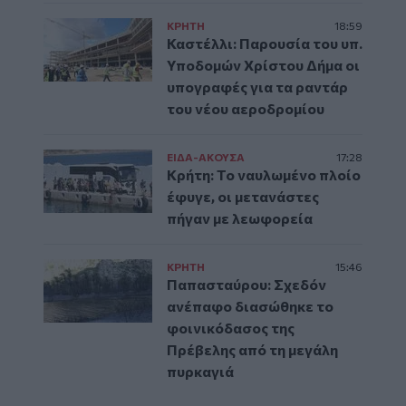
ΚΡΗΤΗ
18:59
Καστέλλι: Παρουσία του υπ.
Υποδομών Χρίστου Δήμα οι
υπογραφές για τα ραντάρ
του νέου αεροδρομίου
ΕΙΔΑ-ΑΚΟΥΣΑ
17:28
Κρήτη: Το ναυλωμένο πλοίο
έφυγε, οι μετανάστες
πήγαν με λεωφορεία
ΚΡΗΤΗ
15:46
Παπασταύρου: Σχεδόν
ανέπαφο διασώθηκε το
φοινικόδασος της
Πρέβελης από τη μεγάλη
πυρκαγιά