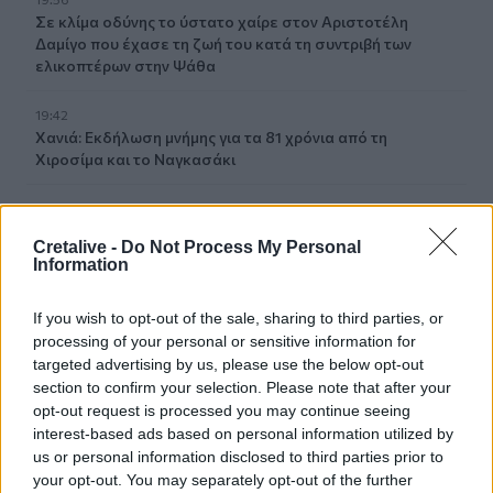
Σε κλίμα οδύνης το ύστατο χαίρε στον Αριστοτέλη
Δαμίγο που έχασε τη ζωή του κατά τη συντριβή των
ελικοπτέρων στην Ψάθα
19:42
Χανιά: Εκδήλωση μνήμης για τα 81 χρόνια από τη
Χιροσίμα και το Ναγκασάκι
19:33
Σενετάκης για ΒΟΑΚ: «Η Κρήτη αποκτά επιτέλους έναν
Cretalive -
Do Not Process My Personal
υπερσύγχρονο αυτοκινητόδρομο»
Information
19:23
If you wish to opt-out of the sale, sharing to third parties, or
Ρέθυμνο: 19 κτίρια κρίθηκαν «κόκκινα» μετά τις φονικές
processing of your personal or sensitive information for
πυρκαγιές
targeted advertising by us, please use the below opt-out
section to confirm your selection. Please note that after your
19:16
opt-out request is processed you may continue seeing
Σαμοθράκη: Στο νοσοκομείο 15χρονη μετά από πτώση –
interest-based ads based on personal information utilized by
Ειδοποίησε μόνη της το 112
us or personal information disclosed to third parties prior to
your opt-out. You may separately opt-out of the further
19:14