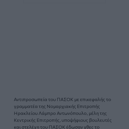
Αντιπροσωπεία του
ΠΑΣΟΚ
με επικεφαλής το
γραμματέα της
Νομαρχιακής Επιτροπής
Ηρακλείου
Λάμπρο Αντωνόπουλο
, μέλη της
Κεντρικής Επιτροπής, υποψήφιους βουλευτές
και στελέχη του ΠΑΣΟΚ έδωσαν χθες το