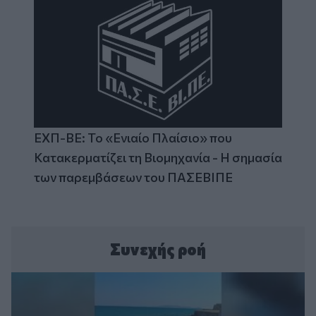
ΕΧΠ-ΒΕ: Το «Ενιαίο Πλαίσιο» που
Κατακερματίζει τη Βιομηχανία - Η σημασία
των παρεμβάσεων του ΠΑΣΕΒΙΠΕ
Συνεχής ροή