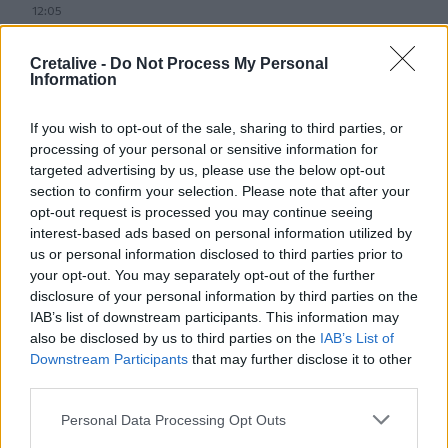
12:05
Κρήτη: Στην εισαγγελία ο φάκελος για τον τουρίστα με τις
ανήθικες προτάσεις - Τι λέει η ΕΛ.ΑΣ για τη 10χρονη
Cretalive -
Do Not Process My Personal
Information
11:56
«Η θάλασσα βάφτηκε καφέ»: Δυσοσμία και λύματα μια
If you wish to opt-out of the sale, sharing to third parties, or
"ανάσα" από το Κούλε (photos)
processing of your personal or sensitive information for
targeted advertising by us, please use the below opt-out
11:54
section to confirm your selection. Please note that after your
Φωτιά σε κτίριο στην Κουμουνδούρου: Πυροσβέστες
opt-out request is processed you may continue seeing
απεγκλώβισαν άτομο
interest-based ads based on personal information utilized by
us or personal information disclosed to third parties prior to
11:51
your opt-out. You may separately opt-out of the further
Στις Βρύσες το 2ο Φεστιβάλ Κρηνών με Μαρία Κώτη
disclosure of your personal information by third parties on the
Κωστή Αβυσσινό
IAB’s list of downstream participants. This information may
also be disclosed by us to third parties on the
IAB’s List of
11:44
Downstream Participants
that may further disclose it to other
Αυτά τα τρία ζώδια προσελκύουν σημαντική οικονομική
third parties.
επιτυχία τον Αύγουστο
Personal Data Processing Opt Outs
11:34