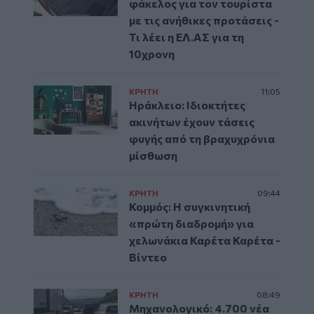
φάκελος για τον τουρίστα
με τις ανήθικες προτάσεις -
Τι λέει η ΕΛ.ΑΣ για τη
10χρονη
ΚΡΗΤΗ
11:05
Ηράκλειο: Ιδιοκτήτες
ακινήτων έχουν τάσεις
φυγής από τη βραχυχρόνια
μίσθωση
ΚΡΗΤΗ
09:44
Κομμός: Η συγκινητική
«πρώτη διαδρομή» για
χελωνάκια Καρέτα Καρέτα -
Βίντεο
ΚΡΗΤΗ
08:49
Μηχανολογικό: 4.700 νέα