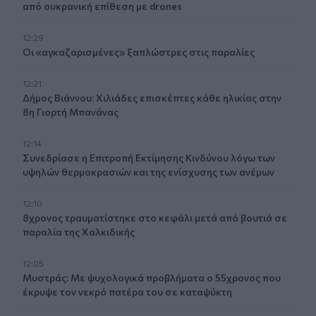
από ουκρανική επίθεση με drones
12:29
Οι «αγκαζαρισμένες» ξαπλώστρες στις παραλίες
12:21
Δήμος Βιάννου: Χιλιάδες επισκέπτες κάθε ηλικίας στην
8η Γιορτή Μπανάνας
12:14
Συνεδρίασε η Επιτροπή Εκτίμησης Κινδύνου λόγω των
υψηλών θερμοκρασιών και της ενίσχυσης των ανέμων
12:10
8χρονος τραυματίστηκε στο κεφάλι μετά από βουτιά σε
παραλία της Χαλκιδικής
12:05
Μυστράς: Με ψυχολογικά προβλήματα ο 55χρονος που
έκρυψε τον νεκρό πατέρα του σε καταψύκτη