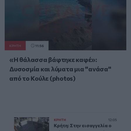
ΚΡΗΤΗ
11:56
«Η θάλασσα βάφτηκε καφέ»:
Δυσοσμία και λύματα μια "ανάσα"
από το Κούλε (photos)
ΚΡΗΤΗ
12:05
Κρήτη: Στην εισαγγελία ο