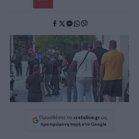
Facebook
Twitter
Messenger
Whatsapp
Viber
Προσθέστε το
cretalive.gr
ως
προτιμώμενη πηγή στο Google