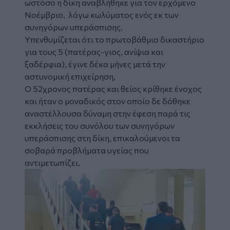
ωστόσο η δίκη αναβλήθηκε για τον ερχόμενο
Νοέμβριο, λόγω κωλύματος ενός εκ των
συνηγόρων υπεράσπισης.
Υπενθυμίζεται ότι το πρωτοβάθμιο δικαστήριο
για τους 5 (πατέρας-γιος, ανίψια και
ξαδέρφια), έγινε δέκα μήνες μετά την
αστυνομική επιχείρηση,
Ο 52χρονος πατέρας και θείος κρίθηκε ένοχος
και ήταν ο μοναδικός στον οποίο δε δόθηκε
αναστέλλουσα δύναμη στην έφεση παρά τις
εκκλήσεις του συνόλου των συνηγόρων
υπεράσπισης στη δίκη, επικαλούμενοι τα
σοβαρά προβλήματα υγείας που
αντιμετωπίζει.