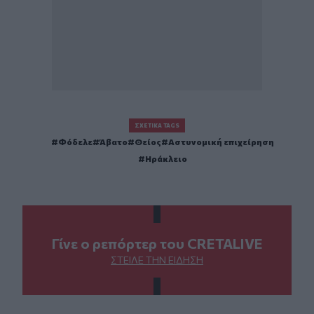
ΣΧΕΤΙΚΆ TAGS
Φόδελε
Άβατο
Θείος
Αστυνομική επιχείρηση
Ηράκλειο
Γίνε ο ρεπόρτερ του CRETALIVE
ΣΤΕΊΛΕ ΤΗΝ ΕΊΔΗΣΗ