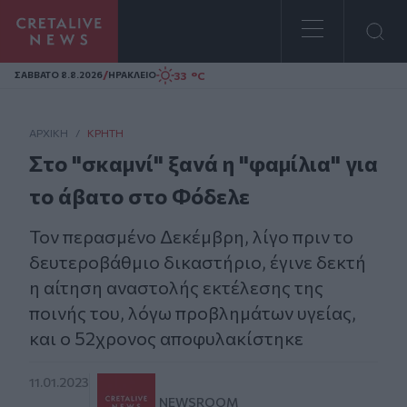
Homepage
/
33 °C
ΣAΒΒΑΤΟ 8.8.2026
ΗΡΑΚΛΕΙΟ
ΑΡΧΙΚΗ
/
ΚΡΉΤΗ
Στο "σκαμνί" ξανά η "φαμίλια" για
το άβατο στο Φόδελε
Τον περασμένο Δεκέμβρη, λίγο πριν το
δευτεροβάθμιο δικαστήριο, έγινε δεκτή
η αίτηση αναστολής εκτέλεσης της
ποινής του, λόγω προβλημάτων υγείας,
και ο 52χρονος αποφυλακίστηκε
11.01.2023
NEWSROOM