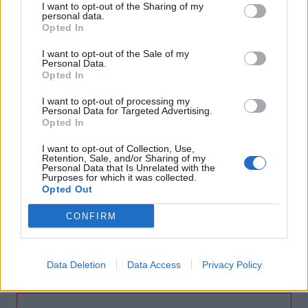
Χερσόνησος: Απέπλευσε παρά την απαγόρευση λόγω
I want to opt-out of the Sharing of my
personal data.
μηχανικής βλάβης
Opted In
11:27
I want to opt-out of the Sale of my
Θεσσαλονίκη: Κατήγγειλε καταδίωξη και εμβολισμό,
Personal Data.
Opted In
διαπιστώθηκε ότι οδηγούσε κλεμμένο αυτοκίνητο
I want to opt-out of processing my
11:19
Personal Data for Targeted Advertising.
Ο Μπράντον Κλαρκ πέθανε από τις επιπτώσεις ηρωίνης
Opted In
και κοκαΐνης
I want to opt-out of Collection, Use,
Retention, Sale, and/or Sharing of my
11:11
Personal Data that Is Unrelated with the
Purposes for which it was collected.
Δήμος Μαλεβιζίου: Στους πρώτους Δήμους που
Opted Out
εξασφάλισαν χρηματοδότηση για Σχέδιο Αστικής
Ανθεκτικότητας
CONFIRM
11:05
Ηράκλειο: Ιδιοκτήτες ακινήτων έχουν τάσεις φυγής από
Data Deletion
Data Access
Privacy Policy
τη βραχυχρόνια μίσθωση