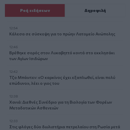
Ροή ειδήσεων
Δημοφιλή
12:54
Κάλεσα σε σύσκεψη για το πρώην Λατομείο Ανώπολης
12:46
Βρέθηκε σορός στον Λυκαβηττό κοντά στο εκκλησάκι
των Αγίων Ισιδώρων
12:42
Τζο Μπάιντεν: «Ο καρκίνος έχει εξαπλωθεί, είναι πολύ
επώδυνο», λέει ο γιος του
12:38
Χανιά: Διεθνές Συνέδριο για τη Βιολογία των Φορέων
Μεταδοτικών Ασθενειών
12:33
Στις φλόγες δύο διυλιστήρια πετρελαίου στη Ρωσία μετά