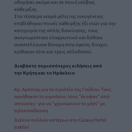
οδηγήσει ακόμα και σε ποινή ισόβιας
κάθειρξης.
Στα τέσσερα νεαρά μέλη της οικογένειας
επιβλήθηκαν ποινές κάθειρξης έξι ετών για την
κατηγορία της απλής διακίνησης, τους
αναγνωρίστηκε ελαφρυντικό και δόθηκε
αναστέλλουσα δύναμη στην έφεση. Ένοχοι
κρίθηκαν τότε και τρεις αλλοδαποί.
Διαβάστε περισσότερες ειδήσεις από
την
Κρήτη
και το
Ηράκλειο
Κρ. Αρσένης για το σχολείο της Γαύδου: Τους
αρνήθηκαν το γυμνάσιο, τους “έκοψαν” από
απουσίες -για να “χρυσώσουν το χάπι” με
τηλεκπαίδευση
Δείπνο πολλών αστέρων στο Galaxy Hotel
Iraklio!