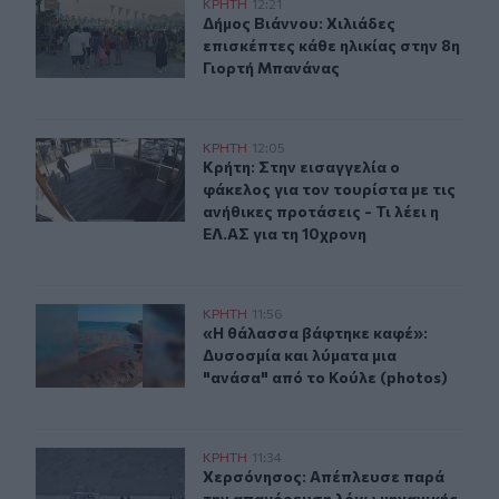
Δήμος Βιάννου: Χιλιάδες επισκέπτες κάθε ηλικίας στην
ΚΡΗΤΗ
12:21
Δήμος Βιάννου: Χιλιάδες επισκέπτε
Δήμος Βιάννου: Χιλιάδες
επισκέπτες κάθε ηλικίας στην 8η
Γιορτή Μπανάνας
Κρήτη: Στην εισαγγελία ο φάκελος για τον τουρίστα με τι
ΚΡΗΤΗ
12:05
Κρήτη: Στην εισαγγελία ο φάκελος γι
Κρήτη: Στην εισαγγελία ο
φάκελος για τον τουρίστα με τις
ανήθικες προτάσεις - Τι λέει η
ΕΛ.ΑΣ για τη 10χρονη
Ηράκλειο: Δυσοσμία και λύματα μια "ανάσα" από το Κού
ΚΡΗΤΗ
11:56
«Η θάλασσα βάφτηκε καφέ»: Δυσοσμί
«Η θάλασσα βάφτηκε καφέ»:
Δυσοσμία και λύματα μια
"ανάσα" από το Κούλε (photos)
Χερσόνησος: Απέπλευσε παρά την απαγόρευση λόγω μη
ΚΡΗΤΗ
11:34
Χερσόνησος: Απέπλευσε παρά την 
Χερσόνησος: Απέπλευσε παρά
την απαγόρευση λόγω μηχανικής