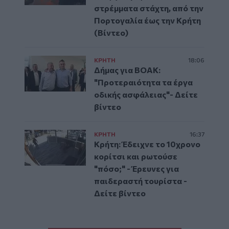
στρέμματα στάχτη, από την
Πορτογαλία έως την Κρήτη
(Βίντεο)
ΚΡΗΤΗ
18:06
Δήμας για ΒΟΑΚ:
"Προτεραιότητα τα έργα
οδικής ασφάλειας"- Δείτε
βίντεο
ΚΡΗΤΗ
16:37
Κρήτη: Έδειχνε το 10χρονο
κορίτσι και ρωτούσε
"πόσο;" - Έρευνες για
παιδεραστή τουρίστα -
Δείτε βίντεο