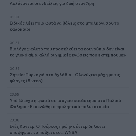
Αυξάνονται οι ενδείξεις για ζωή στον Άρη
01:30
Ειδικός λέει ποια φυτά να βάλεις στο μπαλκόνι σου το
καλοκαίρι
00:31
Βιολόγος: «Αυτό που προσελκύει τα κουνούπια δεν είναι
το γλυκό αίμα, αλλά οι χημικές ενώσεις που εκπέμπουμε»
00:31
Σητεία: Πυρκαγιά στα Αχλάδια - Ολονύχτια μάχη με τις
φλόγες (Βίντεο)
23:55
Υπό έλεγχο η φωτιά σε ισόγειο κατάστημα στο Παλαιό
Φάληρο - Εκκενώθηκε προληπτικά πολυκατοικία
23:38
Ενές Καντέρ: Ο Τούρκος πρώην σέντερ δηλώνει
υποψήφιος να παίξει στο... WNBA