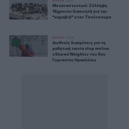
Μεταναστευτικό: Σύλληψη 18χρονου διακινητή για την
ΚΡΗΤΗ
21:31
Μεταναστευτικό: Σύλληψη 18χρονου
Μεταναστευτικό: Σύλληψη
18χρονου διακινητή για την
"καραβιά" στον Τσούτσουρα
Διεθνείς διακρίσεις για τη μαθητική ταινία stop motio
ΚΡΗΤΗ
21:08
Διεθνείς διακρίσεις για τη μαθητικ
Διεθνείς διακρίσεις για τη
μαθητική ταινία stop motion
«Shared Weights» του 8ου
Γυμνασίου Ηρακλείου