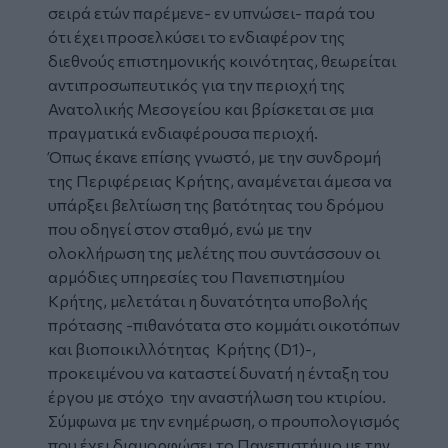
σειρά ετών παρέμενε- εν υπνώσει- παρά του
ότι έχει προσελκύσει το ενδιαφέρον της
διεθνούς επιστημονικής κοινότητας, θεωρείται
αντιπροσωπευτικός για την περιοχή της
Ανατολικής Μεσογείου και βρίσκεται σε μια
πραγματικά ενδιαφέρουσα περιοχή.
Όπως έκανε επίσης γνωστό, με την συνδρομή
της Περιφέρειας Κρήτης, αναμένεται άμεσα να
υπάρξει βελτίωση της βατότητας του δρόμου
που οδηγεί στον σταθμό, ενώ με την
ολοκλήρωση της μελέτης που συντάσσουν οι
αρμόδιες υπηρεσίες του Πανεπιστημίου
Κρήτης, μελετάται η δυνατότητα υποβολής
πρότασης -πιθανότατα στο κομμάτι οικοτόπων
και βιοποικιλλότητας Κρήτης (D1)-,
προκειμένου να καταστεί δυνατή η ένταξη του
έργου με στόχο την αναστήλωση του κτιρίου.
Σύμφωνα με την ενημέρωση, ο προυπολογισμός
που έχει διαμορφώσει το Πανεπιστήμιο με την