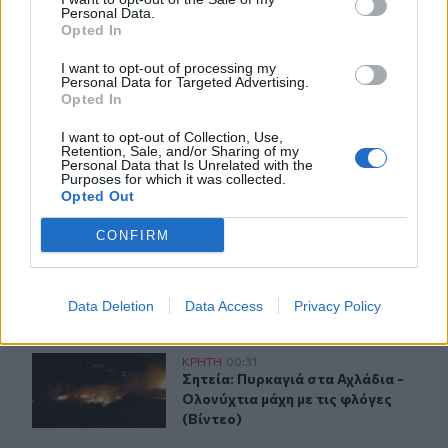
πολύ υψηλός κίνδυνος πυρκαγιάς!
Personal Data.
Opted In
22:02
Σφοδρή επίθεση κατά Καρυστιανού-Γρατσία από πρώην
I want to opt-out of processing my
Personal Data for Targeted Advertising.
στελέχη: «Συνεχής εσωστρέφεια και τραγικά
Opted In
επικοινωνιακά λάθη»
I want to opt-out of Collection, Use,
Retention, Sale, and/or Sharing of my
Personal Data that Is Unrelated with the
ΠΕΡΙΣΣΟΤΕΡΑ
Purposes for which it was collected.
Opted Out
CONFIRM
ΣΧΕΤΙΚA AΡΘΡΑ
Data Deletion
Data Access
Privacy Policy
Σητεία: Πυρκαγιά στα Αχλάδια - Ολονύχτια μάχη με τις 
ΚΡΗΤΗ
00:31
Σητεία: Πυρκαγιά στα Αχλάδια - Ολο
Σητεία: Πυρκαγιά στα Αχλάδια -
Ολονύχτια μάχη με τις φλόγες
(Βίντεο)