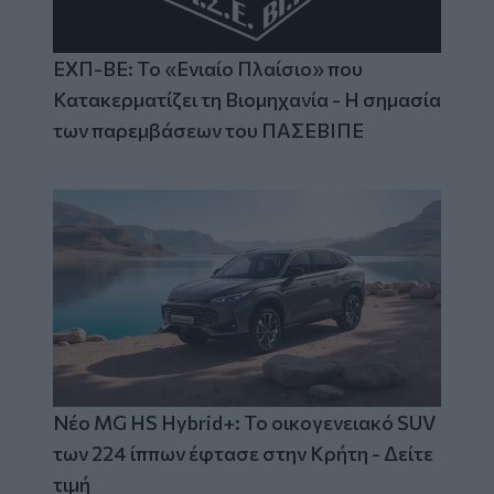
ΕΧΠ-ΒΕ: Το «Ενιαίο Πλαίσιο» που
Κατακερματίζει τη Βιομηχανία - Η σημασία
των παρεμβάσεων του ΠΑΣΕΒΙΠΕ
Νέο MG HS Hybrid+: Το οικογενειακό SUV
των 224 ίππων έφτασε στην Κρήτη - Δείτε
τιμή