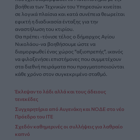
βοήθεια των Τεχνικών του Υπηρεσιών κινείται
σε λογικά πλαίσια και κατά συνέπεια θεωρείται
εφικτή η διαδικασία ένταξης για την
αναστήλωση του κτιρίου.
Θα πρέπει -τόνισε τέλος ο δήμαρχος Αγίου
Νικολάου-να βοηθήσουμε ώστε να
διαμορφωθεί ένας χώρος "αξιοπρεπής", ικανός
να φιλοξενήσει επιστήμονες που συμμετέχουν
στα διεθνή πειράματα που πραγματοποιούνται
κάθε χρόνο στον συγκεκριμένο σταθμό.
Έκλεψαν το λάδι αλλά και τους άδειους
τενεκέδες
Συγχαρητήρια από Αυγενάκη και ΝΟΔΕ στο νέο
Πρόεδρο του ΙΤΕ
Σχεδόν καθημερινές οι συλλήψεις για λαθραίο
καπνό