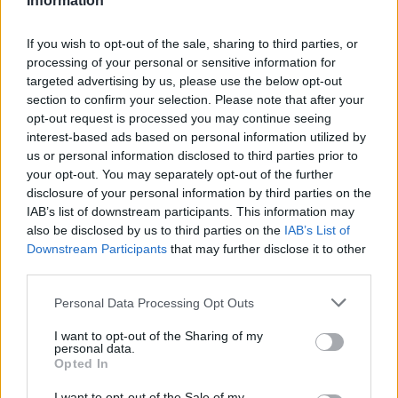
Information
επιτέθηκε με μαχαίρι και τραυμάτισε δύο άτομα
If you wish to opt-out of the sale, sharing to third parties, or
22:47
Σητεία: Φωτιά στα Αχλάδια, δύσκολη μάχη με τις φλόγες
processing of your personal or sensitive information for
- Βίντεο
targeted advertising by us, please use the below opt-out
section to confirm your selection. Please note that after your
opt-out request is processed you may continue seeing
22:39
interest-based ads based on personal information utilized by
Βρετανία: Κατά συρροή δολοφόνος καταδικάστηκε για
δύο δολοφονίες γυναικών - Η συγγνώμη από την
us or personal information disclosed to third parties prior to
αστυνομία
your opt-out. You may separately opt-out of the further
disclosure of your personal information by third parties on the
IAB’s list of downstream participants. This information may
22:32
also be disclosed by us to third parties on the
IAB’s List of
Πανεπιστήμιο Κρήτης: 3,35 εκατ. ευρώ από το Υπουργείο
Παιδείας, για το στεγαστικό επίδομα των φοιτητών
Downstream Participants
that may further disclose it to other
third parties.
22:22
Personal Data Processing Opt Outs
Ηράκλειο: “Σκουπίδια κατάχαμα, μια ψησταριά στο
πουθενά κι ένα αμάξι παρατημένο στο πάρκο”
I want to opt-out of the Sharing of my
personal data.
Opted In
22:03
Καιρός: “Πορτοκαλί” συναγερμός στην Κρήτη - Ζέστη και
I want to opt-out of the Sale of my