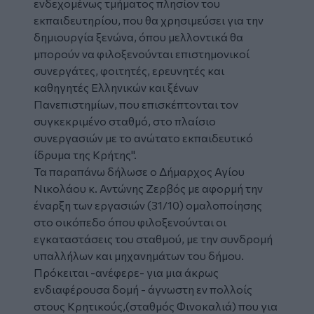
ενδεχομένως τμήματος πλησίον του
εκπαιδευτηρίου, που θα χρησιμεύσει για την
δημιουργία ξενώνα, όπου μελλοντικά θα
μπορούν να φιλοξενούνται επιστημονικοί
συνεργάτες, φοιτητές, ερευνητές και
καθηγητές Ελληνικών και ξένων
Πανεπιστημίων, που επισκέπτονται τον
συγκεκριμένο σταθμό, στο πλαίσιο
συνεργασιών με το ανώτατο εκπαιδευτικό
ίδρυμα της Κρήτης".
Τα παραπάνω δήλωσε ο Δήμαρχος Αγίου
Νικολάου κ. Αντώνης Ζερβός με αφορμή την
έναρξη των εργασιών (31/10) ομαλοποίησης
στο οικόπεδο όπου φιλοξενούνται οι
εγκαταστάσεις του σταθμού, με την συνδρομή
υπαλλήλων και μηχανημάτων του δήμου.
Πρόκειται -ανέφερε- για μια άκρως
ενδιαφέρουσα δομή - άγνωστη εν πολλοίς
στους Κρητικούς,(σταθμός Φινοκαλιά) που για