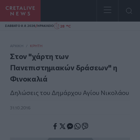
Homepage
/
28 °C
ΣAΒΒΑΤΟ 8.8.2026
ΗΡΑΚΛΕΙΟ
ΑΡΧΙΚΗ
/
ΚΡΉΤΗ
Στον "χάρτη των
Πανεπιστημιακών δράσεων" η
Φινοκαλιά
Δηλώσεις του Δημάρχου Αγίου Νικολάου
31.10.2016
Facebook
Twitter
Messenger
Whatsapp
Viber