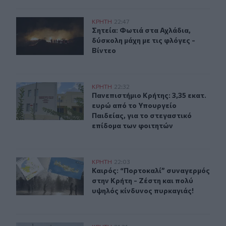
Σητεία: Φωτιά στα Αχλάδια, δύσκολη μάχη με τις φλόγες
ΚΡΗΤΗ
22:47
Σητεία: Φωτιά στα Αχλάδια, δύσκολη
Σητεία: Φωτιά στα Αχλάδια,
δύσκολη μάχη με τις φλόγες -
Βίντεο
Πανεπιστήμιο Κρήτης: 3,35 εκατ. ευρώ από το Υπουργεί
ΚΡΗΤΗ
22:32
Πανεπιστήμιο Κρήτης: 3,35 εκατ. ε
Πανεπιστήμιο Κρήτης: 3,35 εκατ.
ευρώ από το Υπουργείο
Παιδείας, για το στεγαστικό
επίδομα των φοιτητών
Καιρός: “Πορτοκαλί” συναγερμός στην Κρήτη - Ζέστη κ
ΚΡΗΤΗ
22:03
Καιρός: “Πορτοκαλί” συναγερμός στ
Καιρός: “Πορτοκαλί” συναγερμός
στην Κρήτη - Ζέστη και πολύ
υψηλός κίνδυνος πυρκαγιάς!