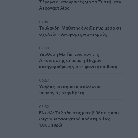
Σήμερα οι υπογραφές για τα Συστήματα
Αεροναυτιλίας
07:10
Ταϋλάνδη: Μαθητής άνοιξε πυρ μέσα σε
σχολείο – Αναφορές για νεκρούς
07:03
Υπόθεση Marfin: Ενώπιον της
Δικαιοσύνης σήμερα η 46χρονη
κατηγορούμενη για τη φονική επίθεση
06:57
Υψηλός και σήμερα ο κίνδυνος
πυρκαγιάς στην Κρήτη
05:52
ΕΝΦΙΑ: Τα λάθη στις μεταβιβάσεις που
φέρνουν τσουχτερά πρόστιμα έως
1.000 ευρώ