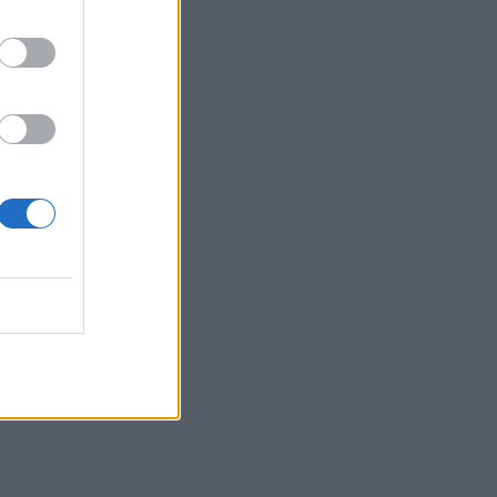
Ρόδος: Έσπασε ο κάβος και τραυμάτισε
ναυτικό
23:19
Τραγωδία στην Εύβοια: Νεκρός
37χρονος μετά από τροχαίο με
αγριογούρουνο
23:09
Φωτιές σε Σκύρο και Λακωνία:
Συνελήφθησαν 63χρονη και 71χρονος
23:07
Χανιά: ΕΔΕ για την υπόθεση της
75χρονης που βρέθηκε νεκρή σε
χωράφι
23:00
Ιταλία: Στη Νάπολη καταγράφηκε
θερμοκρασία-ρεκόρ 48 βαθμών