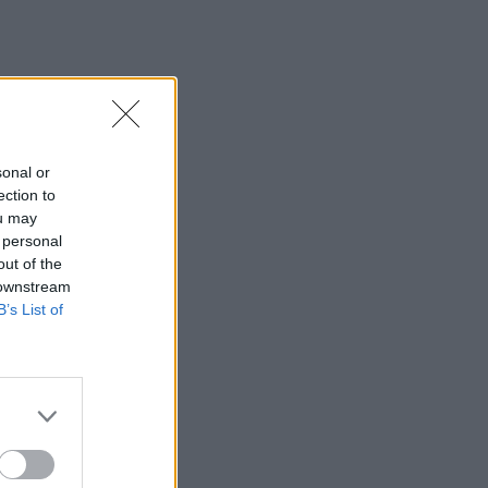
Ανατριχιαστικό βίντεο από τον σεισμό
στην Ιαπωνία: Γιατροί προστατεύουν με
τα σώματά τους ασθενή την ώρα του
χειρουργείου
23:54
Τραμπ: Ο πόλεμος με το Ιράν "θα
sonal or
τελειώσει σύντομα"
ection to
ou may
23:43
 personal
30χρονη έπεσε στη θάλασσα από την
out of the
γέφυρα της Χαλκίδας
 downstream
B’s List of
23:32
Οι «μαύρες χήρες» της Ρωσίας:
Παντρεύονται νεοσύλλεκτους πριν
μεταβούν στο μέτωπο για να
εισπράξουν τις «παχυλές»
αποζημιώσεις
23:25