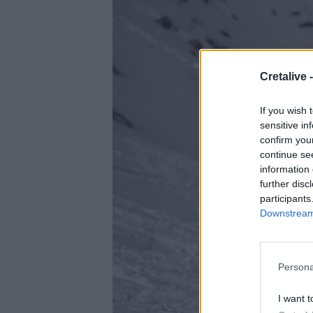
Cretalive 
If you wish 
sensitive in
confirm you
continue se
information 
further disc
participants
Downstream 
Persona
I want t