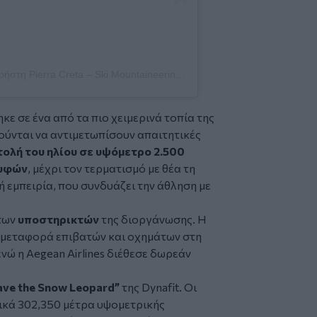
Η δημοσίευση κοινοποιήθηκε από το χρήστη Pierra Creta – Ski Mountaineering Event (@pierracreta)
ε σε ένα από τα πιο χειμερινά τοπία της
ούνται να αντιμετωπίσουν απαιτητικές
τολή του ηλίου σε υψόμετρο 2.500
ρυφών
, μέχρι τον τερματισμό με θέα τη
ή εμπειρία, που συνδυάζει την άθληση με
 των
υποστηρικτών
της διοργάνωσης. Η
 μεταφορά επιβατών και οχημάτων στη
νώ η Aegean Airlines διέθεσε δωρεάν
ave the Snow Leopard”
της Dynafit. Οι
ικά 302,350 μέτρα υψομετρικής