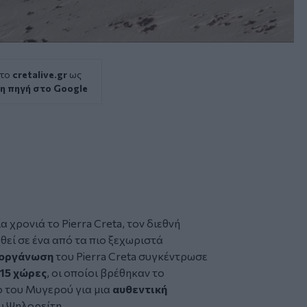
 το
cretalive.gr
ως
η πηγή στο Google
ία χρονιά το
Pierra Creta
, τον διεθνή
θεί σε ένα από τα πιο ξεχωριστά
ιοργάνωση
του Pierra Creta συγκέντρωσε
 15 χώρες
, οι οποίοι βρέθηκαν το
 του Μυγερού για μια
αυθεντική
ου Ψηλορείτη.