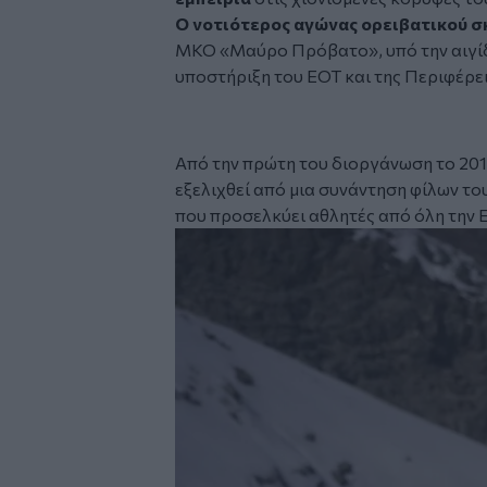
Ο νοτιότερος αγώνας ορειβατικού σ
ΜΚΟ «Μαύρο Πρόβατο», υπό την αιγίδ
υποστήριξη του ΕΟΤ και της Περιφέρε
Facebook
Από την πρώτη του διοργάνωση το 2014 
εξελιχθεί από μια συνάντηση φίλων του
που προσελκύει αθλητές από όλη την 
Image