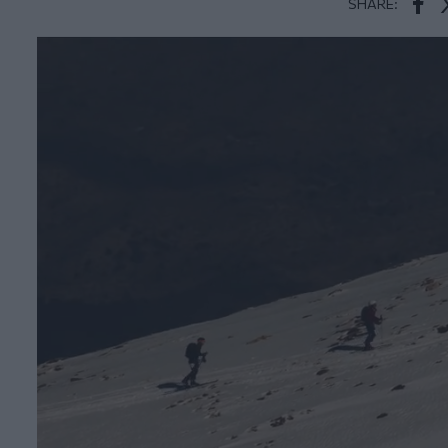
SHARE:
Face
T