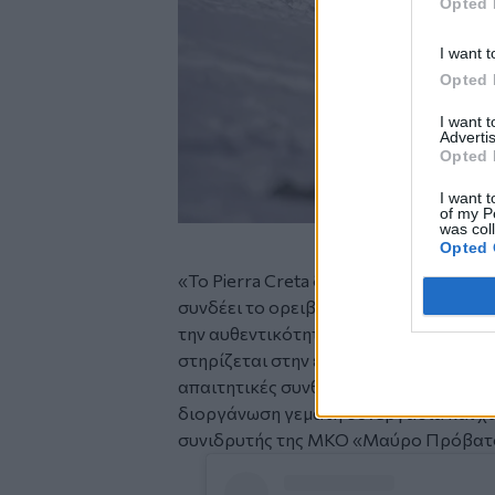
Opted 
I want t
Opted 
I want 
Advertis
Opted 
I want t
of my P
was col
Opted 
«Το Pierra Creta δεν είναι απλώς ένας
συνδέει το ορειβατικό σκι με την κουλ
την αυθεντικότητα της κρητικής ενδοχ
στηρίζεται στην ενέργεια και το
πάθος
απαιτητικές συνθήκες, όλοι συνέβαλα
διοργάνωση γεμάτη συνεργασία και χα
συνιδρυτής της ΜΚΟ «Μαύρο Πρόβατ
Social
Embed