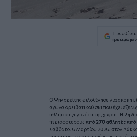
Προσθέστε
προτιμώμεν
O
Ψηλορείτης
φιλοξένησε για ακόμη μ
αγώνα ορειβατικού σκι που έχει εξελιχ
αθλητικά γεγονότα της χώρας.
Η 7η δ
περισσότερους
από 270 αθλητές από
Σάββατο, 6 Μαρτίου 2026, στον Λάκκο
εμπειρία
στις χιονισμένες κορυφές τ