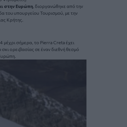
κι στην Ευρώπη
, διοργανώθηκε από την
α του υπουργείου Τουρισμού, με την
ιας Κρήτης.
μέχρι σήμερα, το Pierra Creta έχει
 σκι ορειβασίας σε έναν διεθνή θεσμό
Ευρώπη.