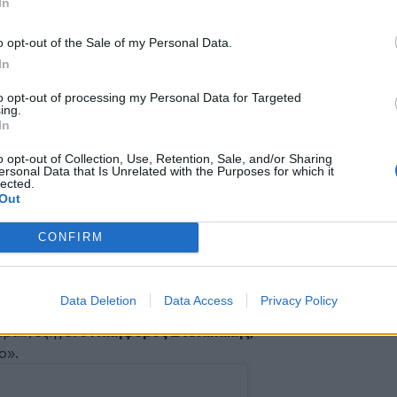
In
o opt-out of the Sale of my Personal Data.
In
to opt-out of processing my Personal Data for Targeted
ing.
In
o opt-out of Collection, Use, Retention, Sale, and/or Sharing
ersonal Data that Is Unrelated with the Purposes for which it
lected.
Photo Credits: @Pierra Creta
Out
 αγώνας. Είναι μια διοργάνωση που
CONFIRM
τούρα της άγριας φύσης, τη φιλοξενία και
ώρας. Για 12 χρόνια στηρίζεται
 των ανθρώπων του
. Φέτος, παρά τις
Data Deletion
Data Access
Privacy Policy
ν ώστε να πραγματοποιηθεί μια
ρά», εξηγεί
ο Νικηφόρος Στειάκακης,
ο».