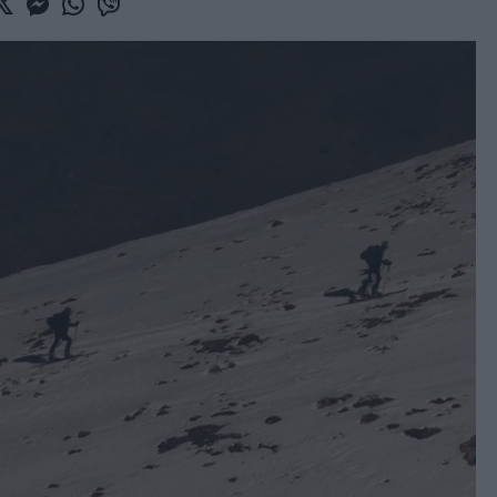
book
witter
Messenger
Whatsapp
Viber