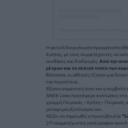
Η φετινή διοργάνωση πραγματοποιήθηκ
Κρήτης, με τους συμμετέχοντες να καλ
συνθήκες και διαδρομές.
Από την ανα
μέτρων και το αλπικό τοπίο των κο
θάλασσα, οι αθλητές έζησαν μια δυνατ
την περιπέτεια.
Εξίσου σημαντική ήταν και η συμβολή
ANEK Lines προσέφερε εκπτώσεις στη
γραμμή Πειραιάς – Κρήτη – Πειραιάς, ε
μεταφορά εξοπλισμού σκι.
Αξίζει να σημειωθεί η πρωτοβουλία
“S
271 συμμετέχοντες κατέγραψαν συνολ