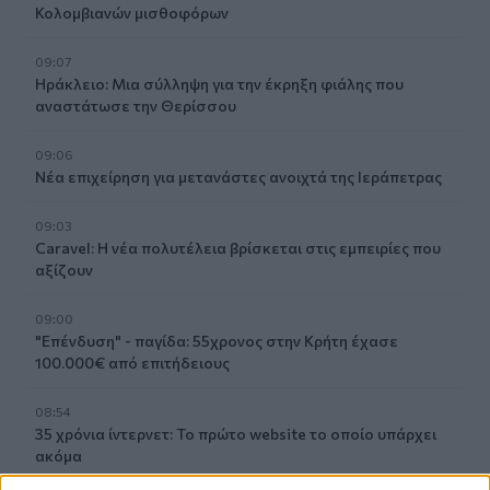
Κολομβιανών μισθοφόρων
09:07
Ηράκλειο: Μια σύλληψη για την έκρηξη φιάλης που
αναστάτωσε την Θερίσσου
09:06
Νέα επιχείρηση για μετανάστες ανοιχτά της Ιεράπετρας
09:03
Caravel: Η νέα πολυτέλεια βρίσκεται στις εμπειρίες που
αξίζουν
09:00
"Επένδυση" - παγίδα: 55χρονος στην Κρήτη έχασε
100.000€ από επιτήδειους
08:54
35 χρόνια ίντερνετ: Το πρώτο website το οποίο υπάρχει
ακόμα