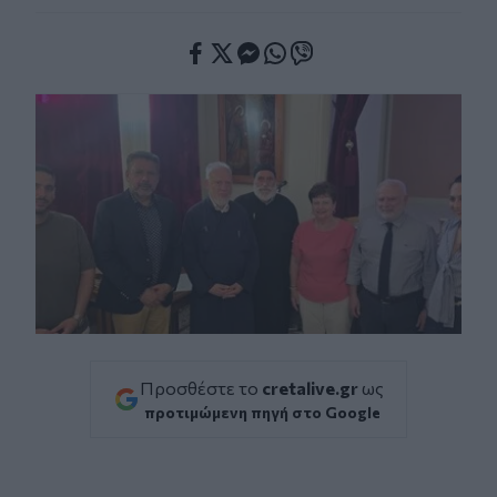
Facebook
Twitter
Messenger
Whatsapp
Viber
Προσθέστε το
cretalive.gr
ως
προτιμώμενη πηγή στο Google