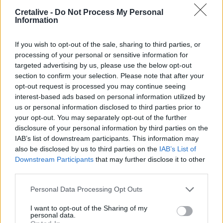
08:47
Cretalive -
Do Not Process My Personal
Δήμος Βιάννου: Οι ώρες και οι μέρες λειτουργίας του
Information
Γραφείου Δακοκτονίας
If you wish to opt-out of the sale, sharing to third parties, or
08:40
processing of your personal or sensitive information for
Νέα δομή φιλοξενίας μεταναστών: Τι προβλέπει η
targeted advertising by us, please use the below opt-out
απόφαση που δημοσιεύθηκε στην Εφημερίδα της
section to confirm your selection. Please note that after your
Κυβέρνησης
opt-out request is processed you may continue seeing
interest-based ads based on personal information utilized by
08:33
us or personal information disclosed to third parties prior to
Η Ρωσία έπληξε δύο πλοία κοντά στο ουκρανικό λιμάνι
your opt-out. You may separately opt-out of the further
της Οδησσού
disclosure of your personal information by third parties on the
IAB’s list of downstream participants. This information may
08:25
also be disclosed by us to third parties on the
IAB’s List of
Ο Σύλλογος Εργαζομένων Πρωτοβάθμιας Φροντίδας
Downstream Participants
that may further disclose it to other
Υγείας Κρήτης αποχαιρετά τον Π. Μαματζάκη
third parties.
08:19
Personal Data Processing Opt Outs
Ελούντα: Ηλικιωμένος απειλούσε να πηδήξει από
μπαλκόνι
I want to opt-out of the Sharing of my
personal data.