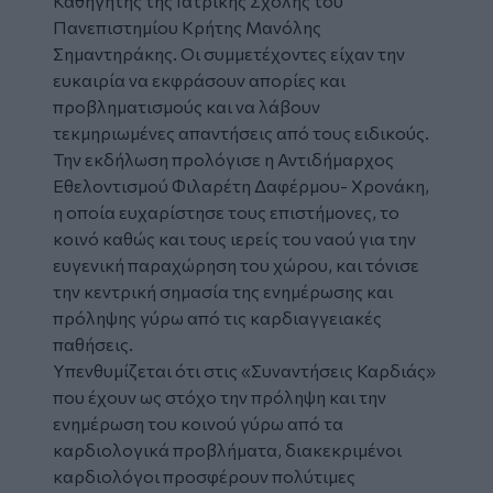
Καθηγητής της Ιατρικής Σχολής του
Πανεπιστημίου Κρήτης Μανόλης
Σημαντηράκης. Οι συμμετέχοντες είχαν την
ευκαιρία να εκφράσουν απορίες και
προβληματισμούς και να λάβουν
τεκμηριωμένες απαντήσεις από τους ειδικούς.
Την εκδήλωση προλόγισε η Αντιδήμαρχος
Εθελοντισμού Φιλαρέτη Δαφέρμου- Χρονάκη,
η οποία ευχαρίστησε τους επιστήμονες, το
κοινό καθώς και τους ιερείς του ναού για την
ευγενική παραχώρηση του χώρου, και τόνισε
την κεντρική σημασία της ενημέρωσης και
πρόληψης γύρω από τις καρδιαγγειακές
παθήσεις.
Υπενθυμίζεται ότι στις «Συναντήσεις Καρδιάς»
που έχουν ως στόχο την πρόληψη και την
ενημέρωση του κοινού γύρω από τα
καρδιολογικά προβλήματα, διακεκριμένοι
καρδιολόγοι προσφέρουν πολύτιμες