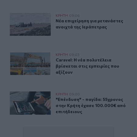
Νέα επιχείρηση για μετανάστες ανοιχτά της Ιεράπετρας
ΚΡΗΤΗ
09:06
Νέα επιχείρηση για μετανάστες ανο
Νέα επιχείρηση για μετανάστες
ανοιχτά της Ιεράπετρας
Caravel: Η νέα πολυτέλεια βρίσκεται στις εμπειρίες που
ΚΡΗΤΗ
09:03
Caravel: Η νέα πολυτέλεια βρίσκεται
Caravel: Η νέα πολυτέλεια
βρίσκεται στις εμπειρίες που
αξίζουν
Του υποσχέθηκαν τεράστια κέρδη και του άρπαξαν 100.
ΚΡΗΤΗ
09:00
"Επένδυση" - παγίδα: 55χρονος στη
"Επένδυση" - παγίδα: 55χρονος
στην Κρήτη έχασε 100.000€ από
επιτήδειους