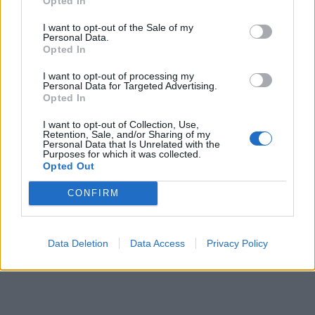
Opted In
08:12
Η ΥΠΑ για τον εξοπλισμό αεροναυτιλίας στο νέο
I want to opt-out of the Sale of my
αεροδρόμιο Καστελλίου
Personal Data.
Opted In
08:06
I want to opt-out of processing my
Σήμερα το τελευταίο αντίο στον Λάκη Χαλκιά
Personal Data for Targeted Advertising.
Opted In
08:00
I want to opt-out of Collection, Use,
Πλήθος κόσμου στην προβολή της ταινίας
Retention, Sale, and/or Sharing of my
«Καποδίστριας» στα Υακίνθεια 2026
Personal Data that Is Unrelated with the
Purposes for which it was collected.
Opted Out
07:54
Σήμερα απολογείται ο 26χρονος Αφγανός για τη
CONFIRM
δολοφονία της Βρετανίδας στην Κυψέλη
Data Deletion
Data Access
Privacy Policy
ΠΕΡΙΣΣΟΤΕΡΑ