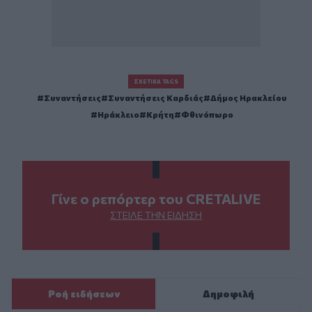
ΣΧΕΤΙΚΆ TAGS
Συναντήσεις
Συναντήσεις Καρδιάς
Δήμος Ηρακλείου
Ηράκλειο
Κρήτη
Φθινόπωρο
Γίνε ο ρεπόρτερ του CRETALIVE
ΣΤΕΊΛΕ ΤΗΝ ΕΊΔΗΣΗ
Ροή ειδήσεων
Δημοφιλή