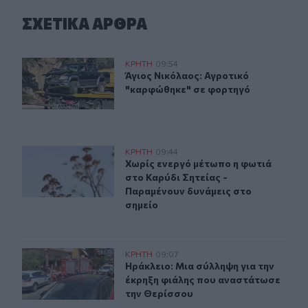
ΣΧΕΤΙΚA AΡΘΡΑ
Άγιος Νικόλαος: Αγροτικό "καρφώθηκε" σε φορτηγό
ΚΡΗΤΗ
09:54
Άγιος Νικόλαος: Αγροτικό "καρφώθ
Άγιος Νικόλαος: Αγροτικό
"καρφώθηκε" σε φορτηγό
Χωρίς ενεργό μέτωπο η φωτιά στο Καρύδι Σητείας - Πα
ΚΡΗΤΗ
09:44
Χωρίς ενεργό μέτωπο η φωτιά στο Κ
Χωρίς ενεργό μέτωπο η φωτιά
στο Καρύδι Σητείας -
Παραμένουν δυνάμεις στο
σημείο
Ηράκλειο: Μια σύλληψη για την έκρηξη φιάλης που αν
ΚΡΗΤΗ
09:07
Ηράκλειο: Μια σύλληψη για την έκ
Ηράκλειο: Μια σύλληψη για την
έκρηξη φιάλης που αναστάτωσε
την Θερίσσου