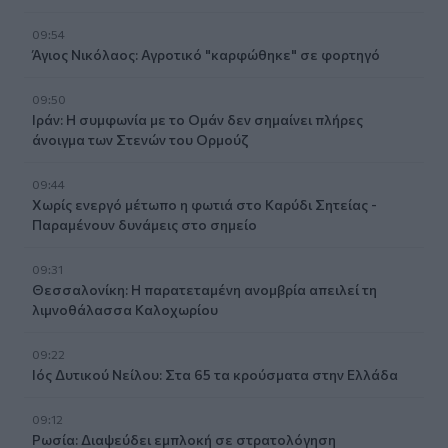
09:54
Άγιος Νικόλαος: Αγροτικό "καρφώθηκε" σε φορτηγό
09:50
Ιράν: Η συμφωνία με το Ομάν δεν σημαίνει πλήρες
άνοιγμα των Στενών του Ορμούζ
09:44
Χωρίς ενεργό μέτωπο η φωτιά στο Καρύδι Σητείας -
Παραμένουν δυνάμεις στο σημείο
09:31
Θεσσαλονίκη: Η παρατεταμένη ανομβρία απειλεί τη
λιμνοθάλασσα Καλοχωρίου
09:22
Ιός Δυτικού Νείλου: Στα 65 τα κρούσματα στην Ελλάδα
09:12
Ρωσία: Διαψεύδει εμπλοκή σε στρατολόγηση