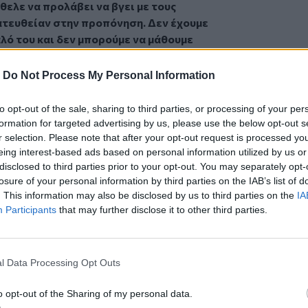
θελε να προλάβει να βγει με τους
κατευθείαν στην προπόνηση. Δεν έχουμε
λό του και δεν μπορούμε να μάθουμε
α. Οι φίλοι του είναι σε σοκ και δεν
ν προπόνηση δεν έχουν μιλήσει
»,
-
Do Not Process My Personal Information
ριά ψυχολογική κατάσταση από την
to opt-out of the sale, sharing to third parties, or processing of your per
ο Μάριος είχε σταματήσει το σχολείο για
formation for targeted advertising by us, please use the below opt-out s
ένειά του καθώς και οι δύο γονείς του
r selection. Please note that after your opt-out request is processed y
eing interest-based ads based on personal information utilized by us or
disclosed to third parties prior to your opt-out. You may separately opt-
οηθήσει. Με πήρε όταν σχόλασε και μου
losure of your personal information by third parties on the IAB’s list of
γυμναστήριο”. Και μετά από λίγο μας
. This information may also be disclosed by us to third parties on the
IA
θύμησε
», ανέφερε χαρακτηριστικά η
Participants
that may further disclose it to other third parties.
ια.
λεύκανση της υπόθεσης είναι σε πλήρη
ο στη σχολή πολεμικών τεχνών
l Data Processing Opt Outs
ώ ο φάκελος με την υπόθεση του
στα χέρια της Ασφάλειας Χανίων.
o opt-out of the Sharing of my personal data.