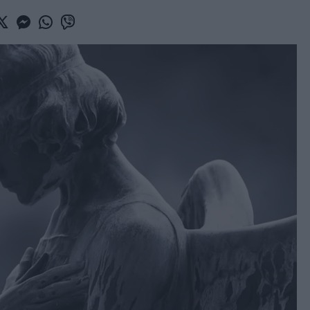
book
witter
Messenger
Whatsapp
Viber