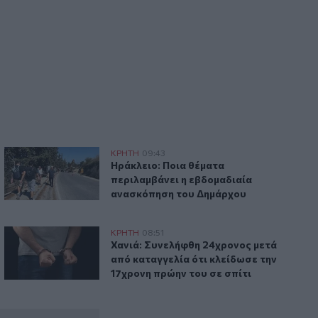
θηκε σχεδόν μισό κιλό κάνναβης
Ηράκλειο: Ποια θέματα περιλαμβάνει η εβδομαδιαία ανασ
ΚΡΗΤΗ
09:43
αρκωτικά – Κατασχέθηκε σχεδόν μισό κιλό κάνναβης
Ηράκλειο: Ποια θέματα περιλαμβάνει 
Ηράκλειο: Ποια θέματα
περιλαμβάνει η εβδομαδιαία
ανασκόπηση του Δημάρχου
Χανιά: Συνελήφθη 24χρονος μετά από καταγγελία ότι κλείδ
ΚΡΗΤΗ
08:51
τή Κρεμμυδιού
Χανιά: Συνελήφθη 24χρονος μετά από κ
Χανιά: Συνελήφθη 24χρονος μετά
από καταγγελία ότι κλείδωσε την
17χρονη πρώην του σε σπίτι