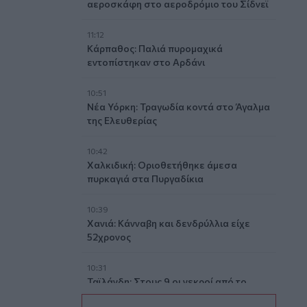
αεροσκάφη στο αεροδρόμιο του Σίδνεϊ
11:12
Κάρπαθος: Παλιά πυρομαχικά
εντοπίστηκαν στο Αρδάνι
10:51
Νέα Υόρκη: Τραγωδία κοντά στο Άγαλμα
της Ελευθερίας
10:42
Χαλκιδική: Οριοθετήθηκε άμεσα
πυρκαγιά στα Πυργαδίκια
10:39
Χανιά: Κάνναβη και δενδρύλλια είχε
52χρονος
10:31
Ταϊλάνδη: Στους 9 οι νεκροί από το
μακελειό σε σχολείο