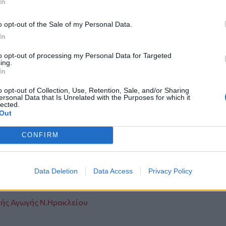
In
 δυσφήμιση καταγγέλλει νυχτερινό κέντρο που ενεπλάκη στ
τική δυσφήμιση καταγγέλλει
o opt-out of the Sale of my Personal Data.
ρο που ενεπλάκη στην υπόθεση
In
χρονου αθλητή
to opt-out of processing my Personal Data for Targeted
ing.
In
9χρονου είχε υποστηρίξει ότι ο νεαρός
o opt-out of Collection, Use, Retention, Sale, and/or Sharing
ρινό κέντρο, ισχυρισμούς που το
ersonal Data that Is Unrelated with the Purposes for which it
lected.
Out
CONFIRM
άση τα άγρια χόρτα του Ψηλορείτη!
Data Deletion
Data Access
Privacy Policy
σύμμαχος στη γαστρονομική εξερεύνηση
ής Αγωγής Ν.Ηρακλείου