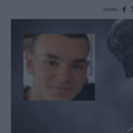
SHARE:
Face
T