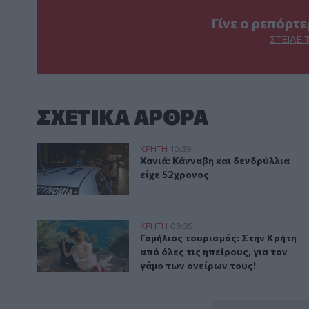
Γίνε ο ρεπόρτ
ΣΤΕΊΛΕ 
ΣΧΕΤΙΚA AΡΘΡΑ
Χανιά: Κάνναβη και δενδρύλλια είχε 52χρονος
ΚΡΗΤΗ
10:39
Χανιά: Κάνναβη και δενδρύλλια 
Χανιά: Κάνναβη και δενδρύλλια
είχε 52χρονος
Γαμήλιος τουρισμός: Στην Κρήτη από όλες τις ηπείρου
ΚΡΗΤΗ
09:35
Γαμήλιος τουρισμός: Στην Κρήτη 
Γαμήλιος τουρισμός: Στην Κρήτη
από όλες τις ηπείρους, για τον
γάμο των ονείρων τους!