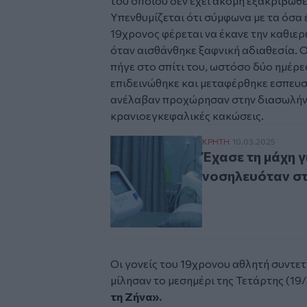
του οποίου δεν έχει ακόμη εξακριβωθε
Υπενθυμίζεται ότι σύμφωνα με τα όσα έ
19χρονος φέρεται να έκανε την καθιε
όταν αισθάνθηκε ξαφνική αδιαθεσία. 
πήγε στο σπίτι του, ωστόσο δύο ημέρ
επιδεινώθηκε και μεταφέρθηκε εσπευσ
ανέλαβαν προχώρησαν στην διασωλήν
κρανιοεγκεφαλικές κακώσεις.
Έχασε τη μάχη για τ
ΚΡΗΤΗ
10.03.2025
Έχασε τη μάχη γ
νοσηλευόταν σ
Οι γονείς του 19χρονου αθλητή συντετ
μίλησαν το μεσημέρι της Τετάρτης (19
τη Ζήνα».