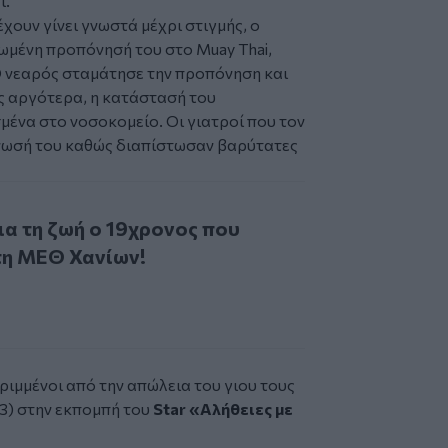
ί.
χουν γίνει γνωστά μέχρι στιγμής, ο
ρωμένη
προπόνησή
του στο Muay Thai,
Ο νεαρός σταμάτησε την προπόνηση και
ες αργότερα, η κατάστασή του
μένα στο νοσοκομείο. Οι γιατροί που τον
ωσή του καθώς διαπίστωσαν βαρύτατες
η ζωή ο 19χρονος που νοσηλευόταν στη ΜΕΘ Χανίων!
ια τη ζωή ο 19χρονος που
τη ΜΕΘ Χανίων!
ριμμένοι από την απώλεια του γιου τους
/3) στην εκπομπή του
Star «Αλήθειες με