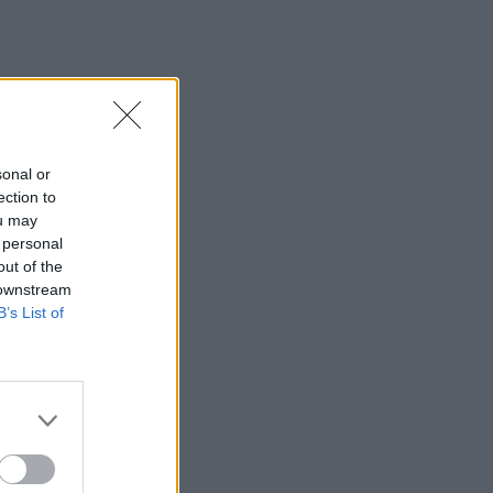
09:41
Γερμανία: Νέα έρευνα για την άμυνα
απέναντι στα drones
09:35
Γαμήλιος τουρισμός: Στην Κρήτη από
sonal or
όλες τις ηπείρους, για τον γάμο των
ection to
ονείρων τους!
ou may
 personal
09:29
out of the
Κασσάνοι: Όλα έτοιμα για την Γιορτή
 downstream
Κρεμμυδιού
B’s List of
09:24
Επιστρέφει το Φεστιβάλ Μουσικής
Δωματίου Χανίων
09:19
Πειραιάς: Κορυφώνεται η έξοδος του
Αυγούστου