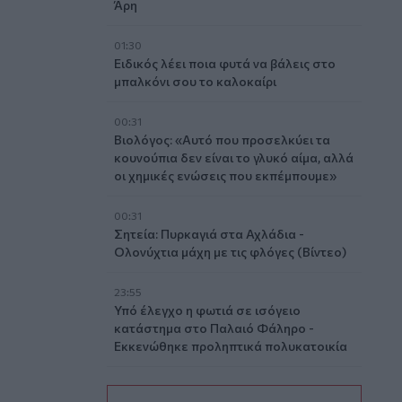
Άρη
01:30
Ειδικός λέει ποια φυτά να βάλεις στο
μπαλκόνι σου το καλοκαίρι
00:31
Βιολόγος: «Αυτό που προσελκύει τα
κουνούπια δεν είναι το γλυκό αίμα, αλλά
οι χημικές ενώσεις που εκπέμπουμε»
00:31
Σητεία: Πυρκαγιά στα Αχλάδια -
Ολονύχτια μάχη με τις φλόγες (Βίντεο)
23:55
Υπό έλεγχο η φωτιά σε ισόγειο
κατάστημα στο Παλαιό Φάληρο -
Εκκενώθηκε προληπτικά πολυκατοικία
23:38