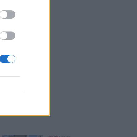
22:22
Ηράκλειο: “Σκουπίδια κατάχαμα, μια
ψησταριά στο πουθενά κι ένα αμάξι
παρατημένο στο πάρκο”
22:03
Καιρός: “Πορτοκαλί” συναγερμός στην
Κρήτη - Ζέστη και πολύ υψηλός
κίνδυνος πυρκαγιάς!
22:02
Σφοδρή επίθεση κατά Καρυστιανού-
Γρατσία από πρώην στελέχη: «Συνεχής
εσωστρέφεια και τραγικά
επικοινωνιακά λάθη»
21:57
Ηράκλειο: "Σε άθλια κατάσταση το
μνημείο πεσόντων Εφέδρων
Αξιωματικών στον Καράβολα"