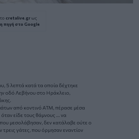
 το
cretalive.gr
ως
η πηγή στο Google
υ, 5 λεπτά κατά τα οποία δέχτηκε
ην οδό Λεβήνου στο
Ηράκλειο
,
άκης.
μάτων από κοντινό ATM, πέρασε μέσα
όταν είδε τους θάμνους ... να
που μεσολάβησαν, δεν κατάλαβε ούτε ο
αν τρεις γάτες, που όρμησαν εναντίον