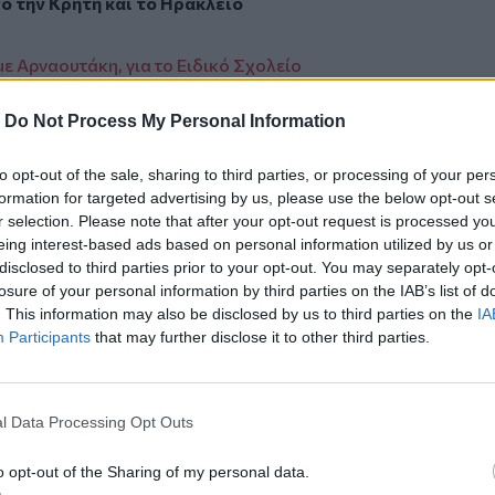
πό την
Κρήτη
και το
Ηράκλειο
ε Αρναουτάκη, για το Ειδικό Σχολείο
στην Κρήτη
-
Do Not Process My Personal Information
α Χανιά
to opt-out of the sale, sharing to third parties, or processing of your per
formation for targeted advertising by us, please use the below opt-out s
 pexels.com
r selection. Please note that after your opt-out request is processed y
eing interest-based ads based on personal information utilized by us or
disclosed to third parties prior to your opt-out. You may separately opt-
losure of your personal information by third parties on the IAB’s list of
. This information may also be disclosed by us to third parties on the
IA
Participants
that may further disclose it to other third parties.
ο
Google News
και στο
Facebook
κανάλι μας στο
YouTube
l Data Processing Opt Outs
o opt-out of the Sharing of my personal data.