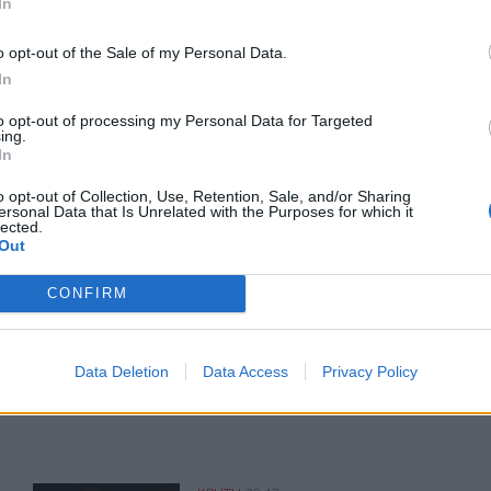
In
o opt-out of the Sale of my Personal Data.
In
to opt-out of processing my Personal Data for Targeted
ΙΚΆ TAGS
ing.
In
ση
Πάρκο
Ηράκλειο
o opt-out of Collection, Use, Retention, Sale, and/or Sharing
ersonal Data that Is Unrelated with the Purposes for which it
lected.
Out
ερ του CRETALIVE
CONFIRM
ΤΗΝ ΕΊΔΗΣΗ
Data Deletion
Data Access
Privacy Policy