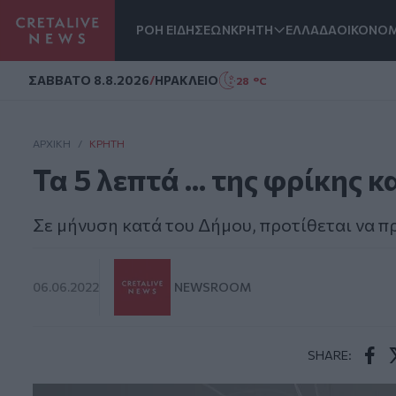
ΡΟΗ ΕΙΔΗΣΕΩΝ
ΚΡΗΤΗ
ΕΛΛΑΔΑ
ΟΙΚΟΝΟΜ
Homepage
ΣAΒΒΑΤΟ 8.8.2026
/
ΗΡΑΚΛΕΙΟ
28 °C
ΑΡΧΙΚΗ
/
ΚΡΉΤΗ
Τα 5 λεπτά ... της φρίκης 
Σε μήνυση κατά του Δήμου, προτίθεται να 
06.06.2022
NEWSROOM
SHARE:
Face
T