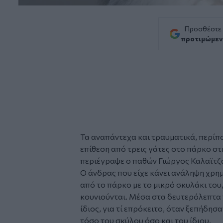
Προσθέστε
προτιμώμεν
Τα αναπάντεχα και τραυματικά, περίπο
επίθεση από τρεις
γάτες
στο
πάρκο
στ
περιέγραψε ο παθών Γιώργος Καλαϊτζ
Ο άνδρας που είχε κάνει ανάληψη χρη
από το πάρκο με το μικρό σκυλάκι του, 
κουνιούνται. Μέσα στα δευτερόλεπτα 
ίδιος, για τί επρόκειτο, όταν ξεπήδησ
τόσο του σκύλου όσο και του ίδιου.