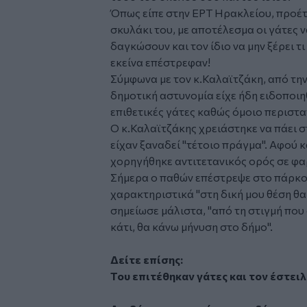
Όπως είπε στην ΕΡΤ Ηρακλείου, προέτα
σκυλάκι του, με αποτέλεσμα οι γάτες να
δαγκώσουν και τον ίδιο να μην ξέρει τ
εκείνα επέστρεφαν!
Σύμφωνα με τον κ.Καλαϊτζάκη, από την
δημοτική αστυνομία είχε ήδη ειδοποιη
επιθετικές γάτες καθώς όμοιο περιστα
Ο κ.Καλαϊτζάκης χρειάστηκε να πάει στ
είχαν ξαναδεί "τέτοιο πράγμα". Αφού 
χορηγήθηκε αντιτετανικός ορός σε φα
Σήμερα ο παθών επέστρεψε στο πάρκο 
χαρακτηριστικά "στη δική μου θέση θα
σημείωσε μάλιστα, "από τη στιγμή που ο
κάτι, θα κάνω μήνυση στο δήμο".
Δείτε επίσης:
Του επιτέθηκαν γάτες και τον έστει