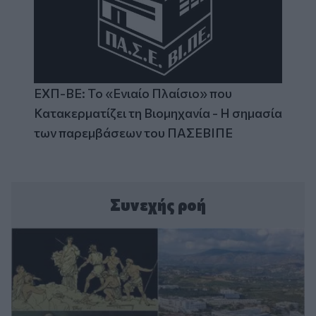
ΕΧΠ-ΒΕ: Το «Ενιαίο Πλαίσιο» που
Κατακερματίζει τη Βιομηχανία - Η σημασία
των παρεμβάσεων του ΠΑΣΕΒΙΠΕ
Συνεχής ροή