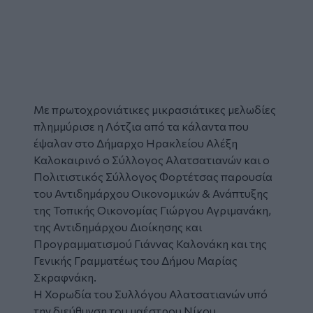
Με πρωτοχρονιάτικες μικρασιάτικες μελωδίες
πλημμύρισε η
Λότζια
από τα κάλαντα που
έψαλαν στο Δήμαρχο
Ηρακλείου
Αλέξη
Καλοκαιρινό
ο Σύλλογος Αλατσατιανών και ο
Πολιτιστικός Σύλλογος Φορτέτσας παρουσία
του Αντιδημάρχου Οικονομικών & Ανάπτυξης
της Τοπικής Οικονομίας Γιώργου Αγριμανάκη,
της Αντιδημάρχου Διοίκησης και
Προγραμματισμού Γιάννας Καλονάκη και της
Γενικής Γραμματέως του Δήμου Μαρίας
Σκραφνάκη.
Η Χορωδία του Συλλόγου Αλατσατιανών υπό
την διεύθυνση του μαέστρου Νίκου