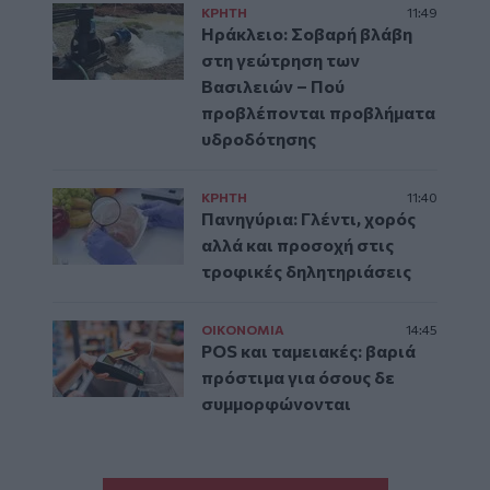
ΚΡΗΤΗ
11:49
Ηράκλειο: Σοβαρή βλάβη
στη γεώτρηση των
Βασιλειών – Πού
προβλέπονται προβλήματα
υδροδότησης
ΚΡΗΤΗ
11:40
Πανηγύρια: Γλέντι, χορός
αλλά και προσοχή στις
τροφικές δηλητηριάσεις
ΟΙΚΟΝΟΜΙΑ
14:45
POS και ταμειακές: βαριά
πρόστιμα για όσους δε
συμμορφώνονται