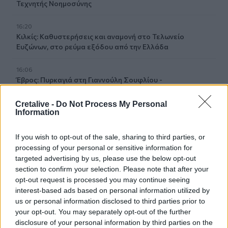
Τεχνητής Νοημοσύνης
16:20
Κιλκίς: Καθυστερήσεις και αναμονή στο Τελωνείο
Ευζώνων, στο ρεύμα εξόδου από την Ελλάδα
16:06
Έβρος: Πυρκαγιά στη Γιαννούλη Σουφλίου -
Κινητοποιήθηκαν εναέρια μέσα
Cretalive -
Do Not Process My Personal
Information
15:57
Ζελένσκι: Περισσότεροι από 50.000 Βορειοκορεάτες
στρατιώτες θα αναπτυχθούν στη Ρωσία
If you wish to opt-out of the sale, sharing to third parties, or
processing of your personal or sensitive information for
15:35
targeted advertising by us, please use the below opt-out
«Τα λουλούδια μιλούν» του Βασίλη Ξημέρη
section to confirm your selection. Please note that after your
opt-out request is processed you may continue seeing
15:26
interest-based ads based on personal information utilized by
Οδήγηση με σαγιονάρες: Επιτρέπεται τελικά ή
us or personal information disclosed to third parties prior to
κινδυνεύεις με πρόστιμο;
your opt-out. You may separately opt-out of the further
disclosure of your personal information by third parties on the