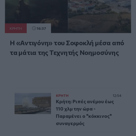
ΚΡΗΤΗ
16:37
Η «Αντιγόνη» του Σοφοκλή μέσα από
τα μάτια της Τεχνητής Νοημοσύνης
ΚΡΗΤΗ
12:54
Κρήτη: Ριπές ανέμου έως
110 χλμ την ώρα -
Παραμένει ο "κόκκινος"
συναγερμός