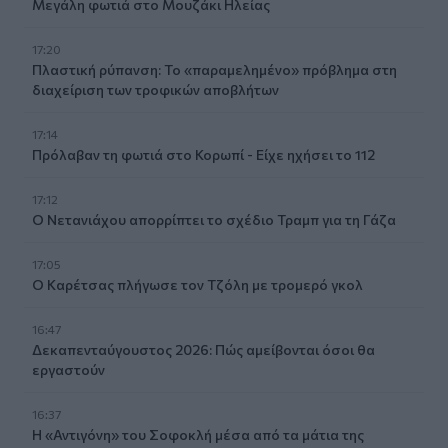
Μεγάλη φωτιά στο Μουζάκι Ηλείας
17:20
Πλαστική ρύπανση: Το «παραμελημένο» πρόβλημα στη
διαχείριση των τροφικών αποβλήτων
17:14
Πρόλαβαν τη φωτιά στο Κορωπί - Είχε ηχήσει το 112
17:12
Ο Νετανιάχου απορρίπτει το σχέδιο Τραμπ για τη Γάζα
17:05
Ο Καρέτσας πλήγωσε τον Τζόλη με τρομερό γκολ
16:47
Δεκαπενταύγουστος 2026: Πώς αμείβονται όσοι θα
εργαστούν
16:37
Η «Αντιγόνη» του Σοφοκλή μέσα από τα μάτια της