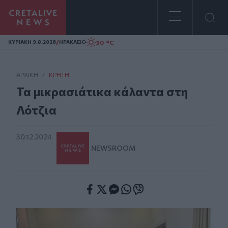
Homepage
/
30 °C
ΚΥΡΙΑΚΗ 9.8.2026
ΗΡΑΚΛΕΙΟ
ΑΡΧΙΚΗ
/
ΚΡΉΤΗ
Τα μικρασιάτικα κάλαντα στη
Λότζια
30.12.2024
NEWSROOM
Facebook
Twitter
Messenger
Whatsapp
Viber