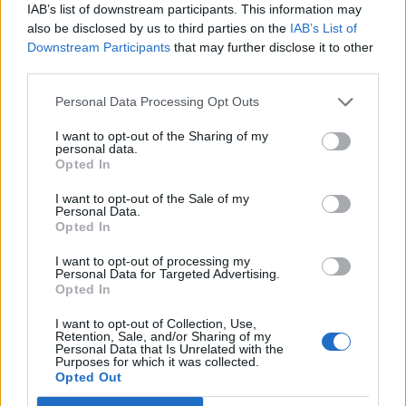
15:03
IAB’s list of downstream participants. This information may
Σκέρτσος: Από τον Δεκέμβριο του 2018 έως τον
also be disclosed by us to third parties on the
IAB’s List of
Δεκέμβριο του 2025 οι καταθέσεις φυσικών προσώπων
Downstream Participants
that may further disclose it to other
αυξήθηκαν από 106,4 δισ. ευρώ σε 148,7 δισ. ευρώ
third parties.
Personal Data Processing Opt Outs
14:58
Η Ελληνική Ολυμπιακή Επιτροπή ξεκινά τον καθαρισμό
I want to opt-out of the Sharing of my
των μαρμάρων του Παναθηναϊκού Σταδίου
personal data.
Opted In
14:45
POS και ταμειακές: βαριά πρόστιμα για όσους δε
I want to opt-out of the Sale of my
Personal Data.
συμμορφώνονται
Opted In
14:39
I want to opt-out of processing my
Personal Data for Targeted Advertising.
To Moonlight Serenade στο καφέ του Αρχαιολογικού
Opted In
Μουσείου Χανίων
I want to opt-out of Collection, Use,
Retention, Sale, and/or Sharing of my
Personal Data that Is Unrelated with the
ΠΕΡΙΣΣΟΤΕΡΑ
Purposes for which it was collected.
Opted Out