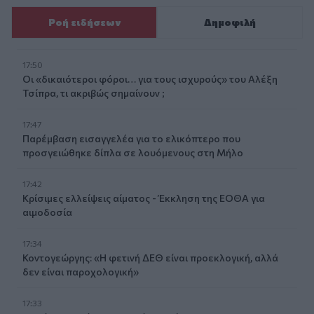
Ροή ειδήσεων
Δημοφιλή
17:50
Οι «δικαιότεροι φόροι… για τους ισχυρούς» του Αλέξη
Τσίπρα, τι ακριβώς σημαίνουν ;
17:47
Παρέμβαση εισαγγελέα για το ελικόπτερο που
προσγειώθηκε δίπλα σε λουόμενους στη Μήλο
17:42
Κρίσιμες ελλείψεις αίματος - Έκκληση της ΕΟΘΑ για
αιμοδοσία
17:34
Κοντογεώργης: «Η φετινή ΔΕΘ είναι προεκλογική, αλλά
δεν είναι παροχολογική»
17:33