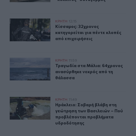
Κίσσαμος: 32χρονος κατηγορείται για πέντε κλοπές από
ΚΡΗΤΗ
12:15
Κίσσαμος: 32χρονος κατηγορείται γ
Κίσσαμος: 32χρονος
κατηγορείται για πέντε κλοπές
από επιχειρήσεις
Τραγωδία στα Μάλια: 64χρονος ανασύρθηκε νεκρός απ
ΚΡΗΤΗ
11:59
Τραγωδία στα Μάλια: 64χρονος αν
Τραγωδία στα Μάλια: 64χρονος
ανασύρθηκε νεκρός από τη
θάλασσα
Ηράκλειο: Σοβαρή βλάβη στη γεώτρηση των Βασιλειών
ΚΡΗΤΗ
11:49
Ηράκλειο: Σοβαρή βλάβη στη γεώτ
Ηράκλειο: Σοβαρή βλάβη στη
γεώτρηση των Βασιλειών – Πού
προβλέπονται προβλήματα
υδροδότησης