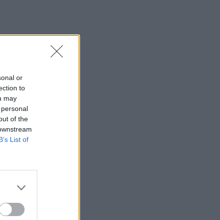
21:31
Μεταναστευτικό: Σύλληψη 18χρονου
διακινητή για την "καραβιά" στον
Τσούτσουρα
21:11
Δημοπρατείται η μπάλα των ιστορικών
sonal or
γκολ του Μαραντόνα επί της Αγγλίας
ection to
στο Μουντιάλ 1986
ou may
 personal
21:08
out of the
Διεθνείς διακρίσεις για τη μαθητική
 downstream
ταινία stop motion «Shared Weights»
B’s List of
του 8ου Γυμνασίου Ηρακλείου
20:57
ΥΠΑΑΤ – ΑΑΔΕ: Υπεγράφη κοινή
απόφαση για επενδύσεις 263,5 εκατ.
ευρώ
20:57