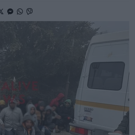
book
witter
Messenger
Whatsapp
Viber