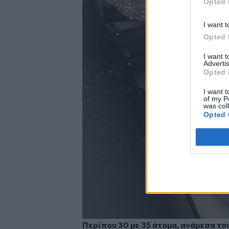
Opted 
I want t
Opted 
I want 
Advertis
Opted 
I want t
of my P
was col
Opted 
Περίπου 30 με 35 άτομα, ανάμεσα του