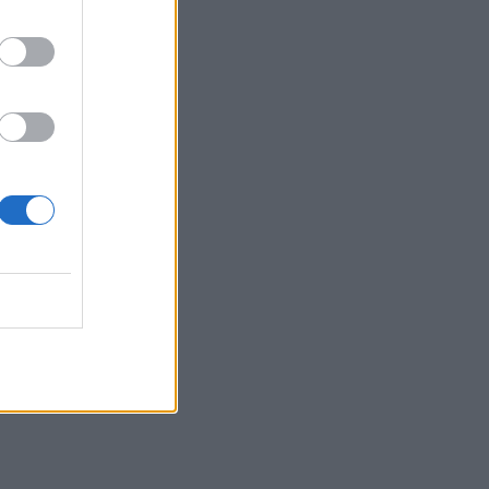
ΑΑΔΕ: Άνοιξε ξανά το σύστημα ΕΑΕ
2025 για διορθώσεις και συμπληρώσεις
στοιχείων από τους παραγωγούς
20:48
«Η Ιταλία δεν δέχεται τελεσίγραφα»
απαντά η κυβέρνηση Μελόνι στη
Μαδρίτη
20:38
Όμιλος ΔΕΗ: Νέα συμφωνία για
χαρτοφυλάκιο έργων ΑΠΕ άνω των 2
GW σε Πολωνία και Ουγγαρία
20:37
Σε ρυθμούς Σούπερ Καπ στον ΟΦΗ
20:34
Βόρεια Κορέα: Σούπα με κρέας σκύλου
συστήνουν τα κρατικά ΜΜΕ ως διέξοδο
στον καύσωνα