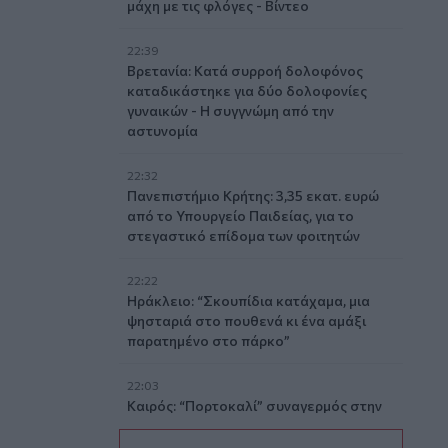
μάχη με τις φλόγες - Βίντεο
22:39
Βρετανία: Κατά συρροή δολοφόνος
καταδικάστηκε για δύο δολοφονίες
γυναικών - Η συγγνώμη από την
αστυνομία
22:32
Πανεπιστήμιο Κρήτης: 3,35 εκατ. ευρώ
από το Υπουργείο Παιδείας, για το
στεγαστικό επίδομα των φοιτητών
22:22
Ηράκλειο: “Σκουπίδια κατάχαμα, μια
ψησταριά στο πουθενά κι ένα αμάξι
παρατημένο στο πάρκο”
22:03
Καιρός: “Πορτοκαλί” συναγερμός στην
Κρήτη - Ζέστη και πολύ υψηλός
κίνδυνος πυρκαγιάς!