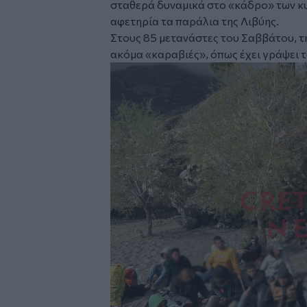
σταθερά δυναμικά στο «κάδρο» των κ
αφετηρία τα παράλια της Λιβύης.
Στους 85 μετανάστες του Σαββάτου, τ
ακόμα «καραβιές»,
όπως έχει γράψει τ