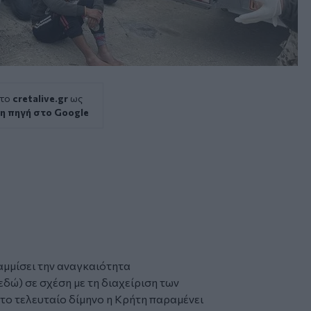
 το
cretalive.gr
ως
η πηγή στο Google
αμμίσει την αναγκαιότητα
εδώ
) σε σχέση με τη διαχείριση των
το τελευταίο δίμηνο η
Κρήτη
παραμένει