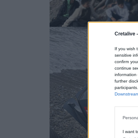
Cretalive 
If you wish 
sensitive in
confirm you
continue se
information 
further disc
participants
Downstream 
Persona
I want t