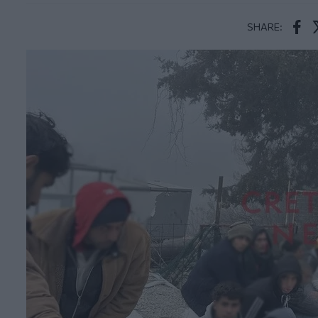
SHARE:
Face
T