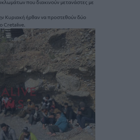
υκλωμάτων που διακινούν μετανάστες με
ην Κυριακή ήρθαν να προστεθούν δύο
ο Cretalive
.