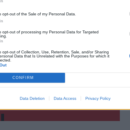
In
o opt-out of the Sale of my Personal Data.
In
to opt-out of processing my Personal Data for Targeted
ing.
In
o opt-out of Collection, Use, Retention, Sale, and/or Sharing
ersonal Data that Is Unrelated with the Purposes for which it
ΙΚΆ TAGS
lected.
ψεις
Εγγραφές
Αιτήσεις
Ρέθυμνο
Out
CONFIRM
Data Deletion
Data Access
Privacy Policy
ερ του CRETALIVE
ΤΗΝ ΕΊΔΗΣΗ