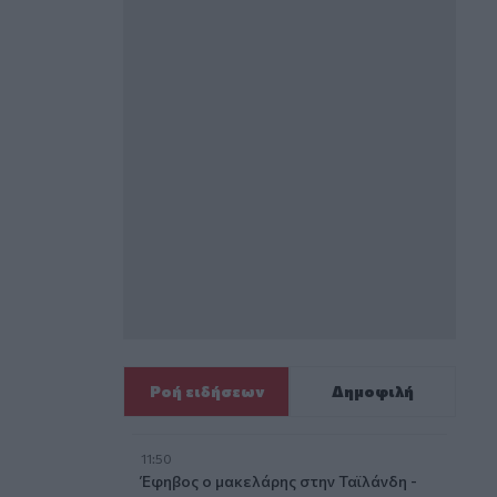
Ροή ειδήσεων
Δημοφιλή
11:50
Έφηβος ο μακελάρης στην Ταϊλάνδη -