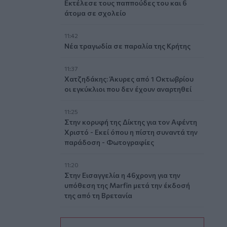
Εκτέλεσε τους παππούδες του και 6
άτομα σε σχολείο
11:42
Νέα τραγωδία σε παραλία της Κρήτης
11:37
Χατζηδάκης: Άκυρες από 1 Οκτωβρίου
οι εγκύκλιοι που δεν έχουν αναρτηθεί
11:25
Στην κορυφή της Δίκτης για τον Αφέντη
Χριστό - Εκεί όπου η πίστη συναντά την
παράδοση - Φωτογραφίες
11:20
Στην Εισαγγελία η 46χρονη για την
υπόθεση της Marfin μετά την έκδοσή
της από τη Βρετανία
11:11