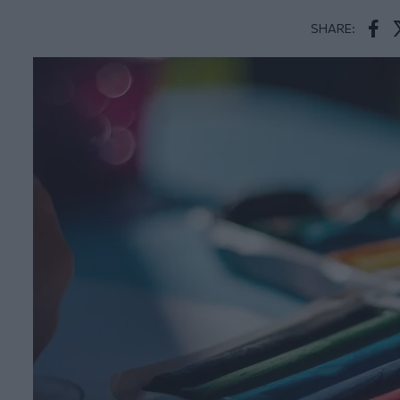
SHARE:
Face
T