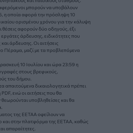
ονηπιακούς και παιδικούς σταθμούς.
διαφερόμενοι μπορούν να υποβάλουν
6, η οποία αφορά την πρόσληψη 10
δικαίου ορισμένου χρόνου για την κάλυψη
 θέσεις αφορούν δύο οδηγούς, έξι
εργάτες άρδευσης, ειδικότητες που
 και άρδευσης. Οι αιτήσεις
ο Πέραμα, μαζί με τα προβλεπόμενα
ασκευή 10 Ιουλίου και ώρα 23:59 η
εγγραφές στους βρεφικούς,
ύς του δήμου.
 τα απαιτούμενα δικαιολογητικά πρέπει
PDF, ενώ οι αιτήσεις που θα
 θεωρούνται υποβληθείσες και θα
.
ματος της ΕΕΤΑΑ οφείλουν να
ο και στην πλατφόρμα της ΕΕΤΑΑ, καθώς
και απαραίτητες.