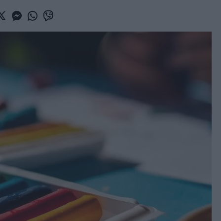
book
witter
Messenger
Whatsapp
Viber