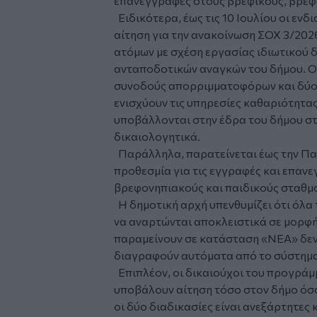
επανεγγραφές στους βρεφικούς, βρεφ
Ειδικότερα, έως τις 10 Ιουλίου οι εν
αίτηση για την ανακοίνωση ΣΟΧ 3/202
ατόμων με σχέση εργασίας ιδιωτικού 
ανταποδοτικών αναγκών του δήμου. Οι
συνοδούς απορριμματοφόρων και δύο 
ενισχύουν τις υπηρεσίες καθαριότητας
υποβάλλονται στην έδρα του δήμου στ
δικαιολογητικά.
Παράλληλα, παρατείνεται έως την Παρ
προθεσμία για τις εγγραφές και επαν
βρεφονηπιακούς και παιδικούς σταθμο
Η δημοτική αρχή υπενθυμίζει ότι όλα
να αναρτώνται αποκλειστικά σε μορφή 
παραμείνουν σε κατάσταση «ΝΕΑ» δεν
διαγραφούν αυτόματα από το σύστημα
Επιπλέον, οι δικαιούχοι του προγράμ
υποβάλουν αίτηση τόσο στον δήμο όσ
οι δύο διαδικασίες είναι ανεξάρτητες 