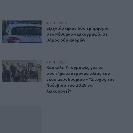
περιοχή της γέφυρας Ξηροποτάμου
όπου η πίστη συναντά την παράδοση - Φωτογραφίες
Εξιχνιάστηκαν δύο εμπρησμοί στο Ρέθυμνο - Δικογραφία σ
ΚΡΗΤΗ
10:38
έντη Χριστό - Εκεί όπου η πίστη συναντά την παράδοση - Φω
Εξιχνιάστηκαν δύο εμπρησμοί στο Ρέθ
Εξιχνιάστηκαν δύο εμπρησμοί
στο Ρέθυμνο - Δικογραφία σε
βάρος δύο ανδρών
Καστέλι: Υπογραφές για τα συστήματα αεροναυτιλίας του ν
ΚΡΗΤΗ
10:15
Καστέλι: Υπογραφές για τα συστήματα 
Καστέλι: Υπογραφές για τα
συστήματα αεροναυτιλίας του
νέου αεροδρομίου - "Στόχος τον
Νοέμβριο του 2028 να
λειτουργεί"