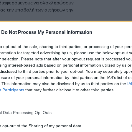
διαφερόμενους να ολοκληρώσουν
τας την υποβολή των αιτήσεων την
-
Do Not Process My Personal Information
τη
και το
Ρέθυμνο
to opt-out of the sale, sharing to third parties, or processing of your per
 Δήμο Πλατανιά
formation for targeted advertising by us, please use the below opt-out s
r selection. Please note that after your opt-out request is processed y
πιο σύγχρονα πλοία πολυτελούς
eing interest-based ads based on personal information utilized by us or
disclosed to third parties prior to your opt-out. You may separately opt-
6 – Την Πέμπτη 9 Ιουλίου τα εγκαίνια
losure of your personal information by third parties on the IAB’s list of
. This information may also be disclosed by us to third parties on the
IA
Participants
that may further disclose it to other third parties.
l Data Processing Opt Outs
ο
Google News
και στο
Facebook
κανάλι μας στο
YouTube
o opt-out of the Sharing of my personal data.