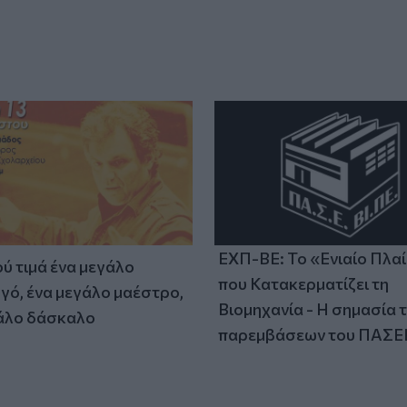
ΕΧΠ-ΒΕ: Το «Ενιαίο Πλα
ύ τιμά ένα μεγάλο
που Κατακερματίζει τη
γό, ένα μεγάλο μαέστρο,
Βιομηχανία - Η σημασία 
άλο δάσκαλο
παρεμβάσεων του ΠΑΣΕ