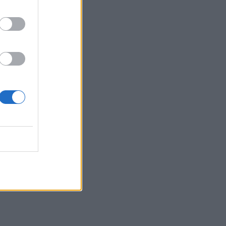
10:07
Τι θα δούμε στα Κηποθέατρα
Ηρακλείου το Σαββατοκύριακο
10:00
«Το Δικαίωμα» γίνεται λογοτεχνία: Ο
Δήμος Αγίου Νικολάου προκηρύσσει
τον 33ο Πανελλήνιο Λογοτεχνικό
Διαγωνισμό
09:57
Κέιτι Πέρι και Τζάστιν Τριντό αχώριστοι
στις διακοπές τους στην Ελλάδα
09:54
Περιφέρεια Κρήτης: Σε εξέλιξη το
Πρόγραμμα Καταπολέμησης
Κουνουπιών 2026–2028
09:47
ΒΟΑΚ: Κυκλοφοριακές ρυθμίσεις στην