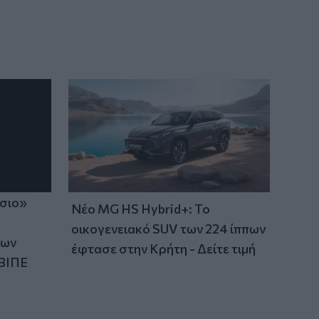
ίσιο»
Νέο MG HS Hybrid+: Το
οικογενειακό SUV των 224 ίππων
των
έφτασε στην Κρήτη - Δείτε τιμή
ΒΙΠΕ