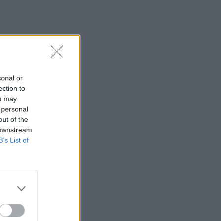
Εκ περιτροπής η κυκλοφορία έξω από
το ΙΤΕ λόγω των έργων για το νέο
πεζοδρόμιο (video)
10:26
Στα Χανιά ο Κυριάκος Μητσοτάκης
sonal or
10:17
ection to
Προσοχή! Ο ΕΦΚΑ… δαγκώνει τους
ou may
ανυποψίαστους πολίτες!
 personal
out of the
10:15
 downstream
Καστέλι: Υπογραφές για τα συστήματα
B’s List of
αεροναυτιλίας του νέου αεροδρομίου -
"Στόχος τον Νοέμβριο του 2028 να
λειτουργεί"
10:09
Η μεγάλη αλλαγή στις συσκευασίες: Τι
αλλάζει στην ΕΕ από τις 12 Αυγούστου