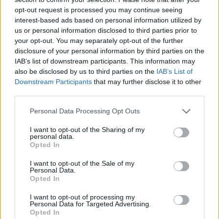
20:57
opt-out request is processed you may continue seeing
ΥΠΑΑΤ – ΑΑΔΕ: Υπεγράφη κοινή απόφαση για
interest-based ads based on personal information utilized by
επενδύσεις 263,5 εκατ. ευρώ
us or personal information disclosed to third parties prior to
your opt-out. You may separately opt-out of the further
20:57
disclosure of your personal information by third parties on the
ΑΑΔΕ: Άνοιξε ξανά το σύστημα ΕΑΕ 2025 για διορθώσεις
IAB’s list of downstream participants. This information may
και συμπληρώσεις στοιχείων από τους παραγωγούς
also be disclosed by us to third parties on the
IAB’s List of
Downstream Participants
that may further disclose it to other
20:48
third parties.
«Η Ιταλία δεν δέχεται τελεσίγραφα» απαντά η
κυβέρνηση Μελόνι στη Μαδρίτη
Personal Data Processing Opt Outs
20:38
I want to opt-out of the Sharing of my
Όμιλος ΔΕΗ: Νέα συμφωνία για χαρτοφυλάκιο έργων ΑΠΕ
personal data.
Opted In
άνω των 2 GW σε Πολωνία και Ουγγαρία
I want to opt-out of the Sale of my
20:37
Personal Data.
Σε ρυθμούς Σούπερ Καπ στον ΟΦΗ
Opted In
I want to opt-out of processing my
20:34
Personal Data for Targeted Advertising.
Βόρεια Κορέα: Σούπα με κρέας σκύλου συστήνουν τα
Opted In