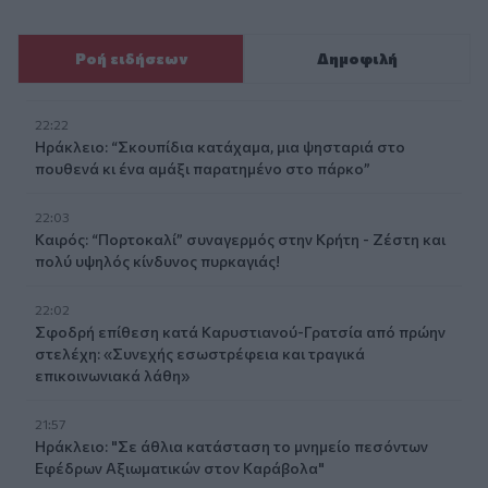
Ροή ειδήσεων
Δημοφιλή
22:22
Ηράκλειο: “Σκουπίδια κατάχαμα, μια ψησταριά στο
πουθενά κι ένα αμάξι παρατημένο στο πάρκο”
22:03
Καιρός: “Πορτοκαλί” συναγερμός στην Κρήτη - Ζέστη και
πολύ υψηλός κίνδυνος πυρκαγιάς!
22:02
Σφοδρή επίθεση κατά Καρυστιανού-Γρατσία από πρώην
στελέχη: «Συνεχής εσωστρέφεια και τραγικά
επικοινωνιακά λάθη»
21:57
Ηράκλειο: "Σε άθλια κατάσταση το μνημείο πεσόντων
Εφέδρων Αξιωματικών στον Καράβολα"