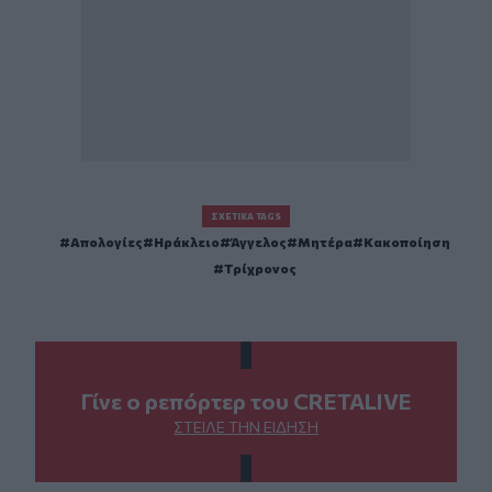
ΣΧΕΤΙΚΆ TAGS
Απολογίες
Ηράκλειο
Άγγελος
Μητέρα
Κακοποίηση
Τρίχρονος
Γίνε ο ρεπόρτερ του CRETALIVE
ΣΤΕΊΛΕ ΤΗΝ ΕΊΔΗΣΗ