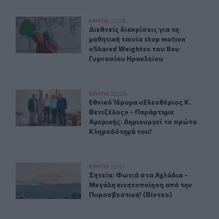
Διεθνείς διακρίσεις για τη μαθητική ταινία stop motio
ΚΡΗΤΗ
21:08
Διεθνείς διακρίσεις για τη μαθητικ
Διεθνείς διακρίσεις για τη
μαθητική ταινία stop motion
«Shared Weights» του 8ου
Γυμνασίου Ηρακλείου
Εθνικό Ίδρυμα «Ελευθέριος Κ. Βενιζέλος» - Παράρτημα
ΚΡΗΤΗ
20:28
Εθνικό Ίδρυμα «Ελευθέριος Κ. Βεν
Εθνικό Ίδρυμα «Ελευθέριος Κ.
Βενιζέλος» - Παράρτημα
Αμερικής: Δημιουργεί το πρώτο
Κληροδότημά του!
Σητεία: Φωτιά στα Αχλάδια - Μεγάλη κινητοποίηση από 
ΚΡΗΤΗ
20:17
Σητεία: Φωτιά στα Αχλάδια - Μεγάλ
Σητεία: Φωτιά στα Αχλάδια -
Μεγάλη κινητοποίηση από την
Πυροσβεστική! (Βίντεο)