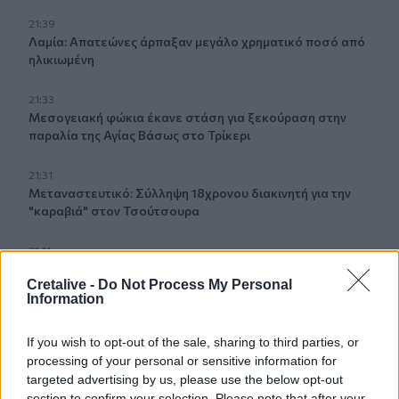
21:39
Λαμία: Απατεώνες άρπαξαν μεγάλο χρηματικό ποσό από
ηλικιωμένη
21:33
Μεσογειακή φώκια έκανε στάση για ξεκούραση στην
παραλία της Αγίας Βάσως στο Τρίκερι
21:31
Μεταναστευτικό: Σύλληψη 18χρονου διακινητή για την
"καραβιά" στον Τσούτσουρα
21:11
Δημοπρατείται η μπάλα των ιστορικών γκολ του
Cretalive -
Do Not Process My Personal
Μαραντόνα επί της Αγγλίας στο Μουντιάλ 1986
Information
21:08
If you wish to opt-out of the sale, sharing to third parties, or
Διεθνείς διακρίσεις για τη μαθητική ταινία stop motion
processing of your personal or sensitive information for
«Shared Weights» του 8ου Γυμνασίου Ηρακλείου
targeted advertising by us, please use the below opt-out
section to confirm your selection. Please note that after your