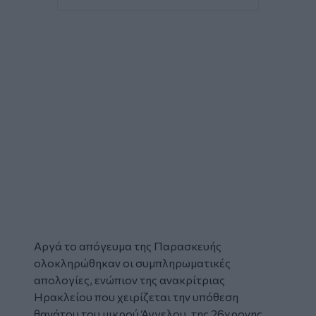
Αργά το απόγευμα της Παρασκευής
ολοκληρώθηκαν οι συμπληρωματικές
απολογίες, ενώπιον της ανακρίτριας
Ηρακλείου που χειρίζεται την υπόθεση
θανάτου
του μικρού
Άγγελου
, της 26χρονης