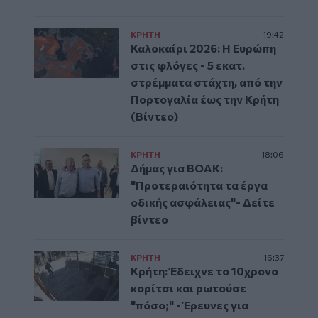
ΚΡΗΤΗ
19:42
Καλοκαίρι 2026: Η Ευρώπη
στις φλόγες - 5 εκατ.
στρέμματα στάχτη, από την
Πορτογαλία έως την Κρήτη
(Βίντεο)
ΚΡΗΤΗ
18:06
Δήμας για ΒΟΑΚ:
"Προτεραιότητα τα έργα
οδικής ασφάλειας"- Δείτε
βίντεο
ΚΡΗΤΗ
16:37
Κρήτη: Έδειχνε το 10χρονο
κορίτσι και ρωτούσε
"πόσο;" - Έρευνες για