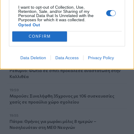
κρατικά ΜΜΕ ως διέξοδο στον καύσωνα
I want to opt-out of Collection, Use,
Retention, Sale, and/or Sharing of my
20:28
Personal Data that Is Unrelated with the
Εθνικό Ίδρυμα «Ελευθέριος Κ. Βενιζέλος» - Παράρτημα
Purposes for which it was collected.
Opted Out
Αμερικής: Δημιουργεί το πρώτο Κληροδότημά του!
CONFIRM
20:17
Σητεία: Φωτιά στα Αχλάδια - Μεγάλη κινητοποίηση από
την Πυροσβεστική! (Βίντεο)
Data Deletion
Data Access
Privacy Policy
20:07
Ρέθυμνο: Φωτιά σε σπίτι προκάλεσε αναστάτωση στην
Καλλιθέα
19:59
Μαρούσι: Συνελήφθη 35χρονος με 106 συσκευασίες
χασίς σε προαύλιο χώρο σχολείου
19:55
Πάτρα: Θρήνος για μωράκι μόλις 8 ημερών –
Νοσηλευόταν στη ΜΕΘ Νεογνών