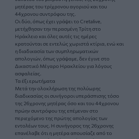
μητέρας του τρίχρονου αγοριού και του
44χρονου συντρόφου της.
Οι δύο, όπως έχει γράψει το Cretalive,
μετήχθησαν την περασμένη Τρίτη στο
Ηράκλειο
και όλες αυτές τις ημέρες
κρατούνται σε εντελώς χωριστά κτίρια, ενώ και
η διαδικασία των συμπληρωματικών
απολογιών, όπως γράψαμε, δεν έγινε στο
Δικαστικό Μέγαρο Ηρακλείου για λόγους
ασφαλείας.
Τα έξι ερωτήματα
Μετά την ολοκλήρωση της πολύωρης
διαδικασίας οι συνήγοροι υπεράσπισης τόσο
της 26χρονης μητέρας όσο και του 44χρονου
πρώην συντρόφου της επέμεναν στο
περιεχόμενο της πρώτης απολογίας των
εντολέων τους. Η συνήγορος της 26χρονης
επανέλαβε ότι η μητέρα απουσίαζε από το