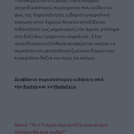
Υπενθυμίζεται ότι βάσει του επίσημου
ιατροδικαστικού πορίσματος που «είδε» το
φως της δημοσιότητας η βαριά εγκεφαλική
κάκωση στον 3χρονο Άγγελο αποδίδεται
πιθανότατα (ως μηχανισμός) σε άμεσο χτύπημα
στο δεξί άνω τμήμα του κεφαλιού . Στην
ιατροδικαστική έκθεση αναφέρεται ακόμα «η
συμπίεση και μετατόπιση ζωτικών δομών του
εγκεφάλου δεξιά και προς τα κάτω».
Διαβάστε περισσότερες ειδήσεις από
την
Κρήτη
και το
Ηράκλειο
Χανιά: "Αν ο Γιόχαν είχε αντέξει ένα ακόμα
τέταρτο θα είχε σωθεί"