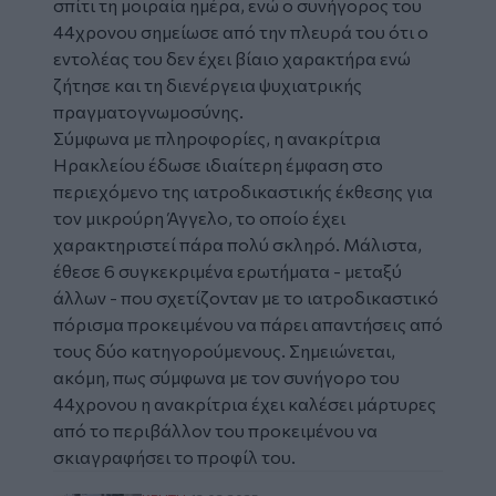
σπίτι τη μοιραία ημέρα, ενώ ο συνήγορος του
44χρονου σημείωσε από την πλευρά του ότι ο
εντολέας του δεν έχει βίαιο χαρακτήρα ενώ
ζήτησε και τη διενέργεια ψυχιατρικής
πραγματογνωμοσύνης.
Σύμφωνα με πληροφορίες, η ανακρίτρια
Ηρακλείου έδωσε ιδιαίτερη έμφαση στο
περιεχόμενο της ιατροδικαστικής έκθεσης για
τον μικρούρη Άγγελο, το οποίο έχει
χαρακτηριστεί πάρα πολύ σκληρό. Μάλιστα,
έθεσε 6 συγκεκριμένα ερωτήματα - μεταξύ
άλλων - που σχετίζονταν με το ιατροδικαστικό
πόρισμα προκειμένου να πάρει απαντήσεις από
τους δύο κατηγορούμενους. Σημειώνεται,
ακόμη, πως σύμφωνα με τον συνήγορο του
44χρονου η ανακρίτρια έχει καλέσει μάρτυρες
από το περιβάλλον του προκειμένου να
σκιαγραφήσει το προφίλ του.