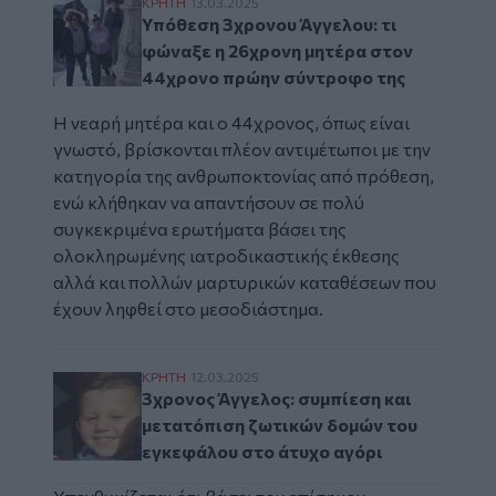
Υπόθεση 3χρονου Άγγελου: τι φώναξε η 2
ΚΡΗΤΗ
13.03.2025
Υπόθεση 3χρονου Άγγελου: τι
φώναξε η 26χρονη μητέρα στον
44χρονο πρώην σύντροφο της
Η νεαρή μητέρα και ο 44χρονος, όπως είναι
γνωστό, βρίσκονται πλέον αντιμέτωποι με την
κατηγορία της ανθρωποκτονίας από πρόθεση,
ενώ κλήθηκαν να απαντήσουν σε πολύ
συγκεκριμένα ερωτήματα βάσει της
ολοκληρωμένης ιατροδικαστικής έκθεσης
αλλά και πολλών μαρτυρικών καταθέσεων που
έχουν ληφθεί στο μεσοδιάστημα.
3χρονος Άγγελος: συμπίεση και μετατόπισ
ΚΡΗΤΗ
12.03.2025
3χρονος Άγγελος: συμπίεση και
μετατόπιση ζωτικών δομών του
εγκεφάλου στο άτυχο αγόρι