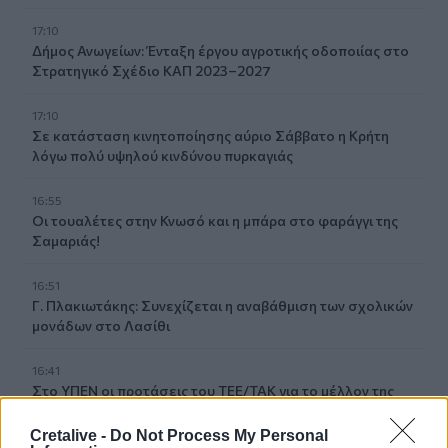
17:10
Δήμος Ανωγείων: Ένταξη έργου αγροτικής οδοποιίας στο
Στρατηγικό Σχέδιο ΚΑΠ 2023–2027
17:10
Σε κατάσταση κινητοποίησης αύριο Σάββατο η Κρήτη
λόγω πολύ υψηλού κινδύνου πυρκαγιάς
16:55
Οι τουαλέτες στην Κνωσό και η μπάρα στο φαράγγι της
Σαμαριάς!
16:51
Γ. Πλακιωτάκης: Συνεχίζεται η αναβάθμιση των σχολικών
μονάδων στο Λασίθι
16:41
Στο ΥΠΕΝ οι προτάσεις του ΤΕΕ/ΤΑΚ για το μέλλον της
βιομηχανίας στην Κρήτη
Cretalive -
Do Not Process My Personal