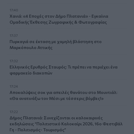
17:40
Χανιά: «4 Εποχές στον Δήμο Πλατανιά» - Εγκαίνια
Ομαδικής Έκθεσης Ζωγραφικής & Φωτογραφίας
17:37
Πυρκαγιά σε έκταση με χαμηλή βλάστηση στο
Μαρκόπουλο Αττικής
17:32
Ελληνικός Ερυθρός Σταυρός: Τι πρέπει να περιέχει ένα
φαρμακείο διακοπών
17:24
Aποκαλύψεις σοκ για απειλές θανάτου στο Μουντιάλ:
«Θα ανατινάξω τον Μέσι με τέσσερις βόμβες!»
17:22
Δήμος Πλατανιά: Συνεχίζονται οι καλοκαιρινές
εκδηλώσεις “Πολιτιστικό Καλοκαίρι 2026, 16ο Φεστιβάλ
Γη - Πολιτισμός- Τουρισμός”