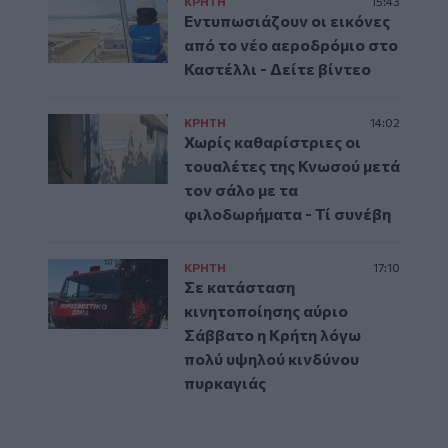
ΚΡΗΤΗ
15:43
Εντυπωσιάζουν οι εικόνες
από το νέο αεροδρόμιο στο
Καστέλλι - Δείτε βίντεο
ΚΡΗΤΗ
14:02
Χωρίς καθαρίστριες οι
τουαλέτες της Κνωσού μετά
τον σάλο με τα
φιλοδωρήματα - Τί συνέβη
ΚΡΗΤΗ
17:10
Σε κατάσταση
κινητοποίησης αύριο
Σάββατο η Κρήτη λόγω
πολύ υψηλού κινδύνου
πυρκαγιάς