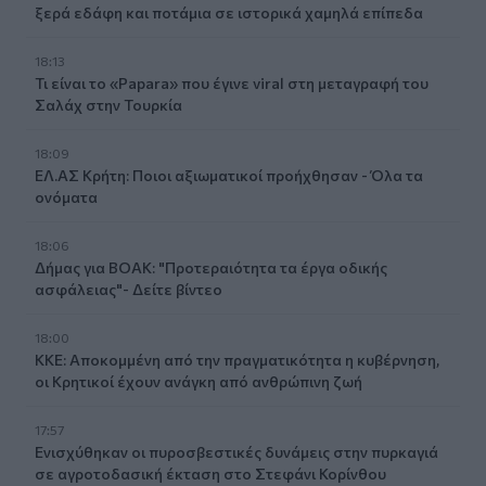
ξερά εδάφη και ποτάμια σε ιστορικά χαμηλά επίπεδα
18:13
Τι είναι το «Papara» που έγινε viral στη μεταγραφή του
Σαλάχ στην Τουρκία
18:09
ΕΛ.ΑΣ Κρήτη: Ποιοι αξιωματικοί προήχθησαν - Όλα τα
ονόματα
18:06
Δήμας για ΒΟΑΚ: "Προτεραιότητα τα έργα οδικής
ασφάλειας"- Δείτε βίντεο
18:00
ΚΚΕ: Αποκομμένη από την πραγματικότητα η κυβέρνηση,
οι Κρητικοί έχουν ανάγκη από ανθρώπινη ζωή
17:57
Ενισχύθηκαν οι πυροσβεστικές δυνάμεις στην πυρκαγιά
σε αγροτοδασική έκταση στο Στεφάνι Κορίνθου