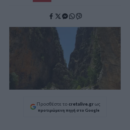
Facebook
Twitter
Messenger
Whatsapp
Viber
Προσθέστε το
cretalive.gr
ως
προτιμώμενη πηγή στο Google