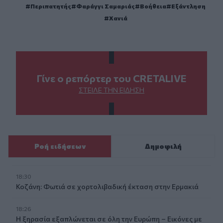
Περιπατητής
Φαράγγι Σαμαριάς
Βοήθεια
Εξάντληση
Χανιά
Γίνε ο ρεπόρτερ του CRETALIVE
ΣΤΕΊΛΕ ΤΗΝ ΕΊΔΗΣΗ
Ροή ειδήσεων
Δημοφιλή
18:30
Κοζάνη: Φωτιά σε χορτολιβαδική έκταση στην Ερμακιά
18:26
Η ξηρασία εξαπλώνεται σε όλη την Ευρώπη – Εικόνες με