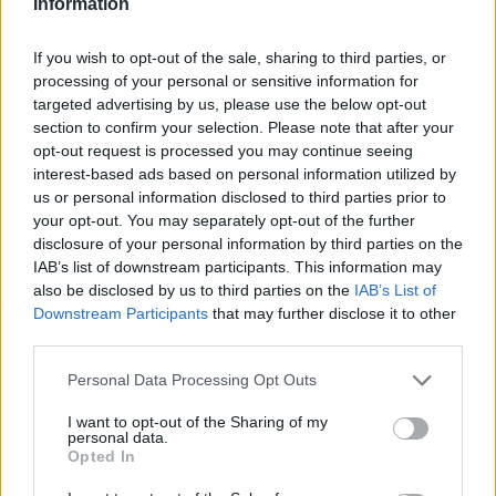
Information
16:37
Κρήτη: Έδειχνε το 10χρονο κορίτσι και ρωτούσε "πόσο;" -
Έρευνες για παιδεραστή τουρίστα - Δείτε βίντεο
If you wish to opt-out of the sale, sharing to third parties, or
processing of your personal or sensitive information for
16:30
targeted advertising by us, please use the below opt-out
Στεγαστικό επίδομα από το υπουργείο Παιδείας, σε 1.120
section to confirm your selection. Please note that after your
φοιτητές σε Βόλο, Λάρισα, Τρίκαλα, Καρδίτσα και Λαμία
opt-out request is processed you may continue seeing
interest-based ads based on personal information utilized by
us or personal information disclosed to third parties prior to
16:17
Συντάξεις: Αυξάνονται οι αποχωρήσεις το 2026 καθώς
your opt-out. You may separately opt-out of the further
περισσότεροι ασφαλισμένοι βγαίνουν νωρίτερα
disclosure of your personal information by third parties on the
IAB’s list of downstream participants. This information may
also be disclosed by us to third parties on the
IAB’s List of
ΠΕΡΙΣΣΟΤΕΡΑ
Downstream Participants
that may further disclose it to other
third parties.
Personal Data Processing Opt Outs
I want to opt-out of the Sharing of my
personal data.
ΣΧΕΤΙΚA AΡΘΡΑ
Opted In