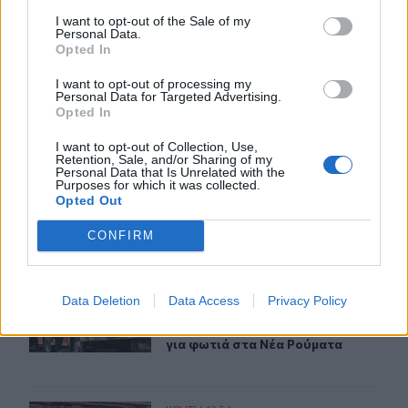
I want to opt-out of the Sale of my
«Του χρόνου σχεδιάζουμε να επιστρέψουμε στην Κρήτη»
ΚΡΗΤΗ
15:40
Personal Data.
«Του χρόνου σχεδιάζουμε να επιστρ
«Του χρόνου σχεδιάζουμε να
Opted In
επιστρέψουμε στην Κρήτη»,
μετά τη φωτιά στο νότιο
I want to opt-out of processing my
Ρέθυμνο
Personal Data for Targeted Advertising.
Opted In
I want to opt-out of Collection, Use,
Συναγερμός για άνδρα περιπατητή που ζήτησε τις πρώτ
ΚΡΗΤΗ
15:29
Retention, Sale, and/or Sharing of my
Συναγερμός για άνδρα περιπατητή 
Συναγερμός για άνδρα
Personal Data that Is Unrelated with the
Purposes for which it was collected.
περιπατητή που ζήτησε τις
Opted Out
πρώτες βοήθειες κοντά στο
φαράγγι του Τράφουλα
CONFIRM
Άμεση κι αποτελεσματική επέμβαση της πυροσβεστικής
ΚΡΗΤΗ
15:03
Data Deletion
Data Access
Privacy Policy
Άμεση κι αποτελεσματική επέμβαση
Άμεση κι αποτελεσματική
επέμβαση της πυροσβεστικής
για φωτιά στα Νέα Ρούματα