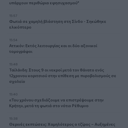
υπάρχουν περιθώρια εφησυχασμού"
15:57
Φωτιά σε χαμηλή βλάστηση στη Σίνδο - Σηκώθηκε
ελικόπτερο
15:54
Αττικόν: Εκτός λειτουργίας και οι δύο αξονικοί
τομογράφοι
15:48
Ταϊλάνδη: Στους 9 οι νεκροί μετά τον θάνατο ενός
12χρονου κοριτσιού στην επίθεση με πυροβολισμούς σε
σχολείο
15:40
«Του χρόνου σχεδιάζουμε να επιστρέψουμε στην
Κρήτη», μετά τη φωτιά στο νότιο Ρέθυμνο
15:38
Θερινές εκπτώσεις: Χαμηλότερος ο τζίρος – Αυξημένες