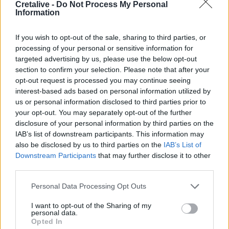
14:26
Cretalive -
Do Not Process My Personal
Information
Καλοκαίρι και αλλεργίες: Πότε απαιτείται προσοχή και
ποια συμπτώματα δεν πρέπει να αγνοούμε
If you wish to opt-out of the sale, sharing to third parties, or
14:23
processing of your personal or sensitive information for
ΟΦΗ: Φουλάρει για sold out στο Σούπερ Καπ με την ΑΕΚ!
targeted advertising by us, please use the below opt-out
section to confirm your selection. Please note that after your
14:12
opt-out request is processed you may continue seeing
Φρουροί της Επανάστασης: Το άνοιγμα των Στενών του
interest-based ads based on personal information utilized by
Ορμούζ δεν σχετίζεται με τις διαπραγματεύσεις
us or personal information disclosed to third parties prior to
Τεχεράνης - Ομάν
your opt-out. You may separately opt-out of the further
disclosure of your personal information by third parties on the
IAB’s list of downstream participants. This information may
ΠΕΡΙΣΣΟΤΕΡΑ
also be disclosed by us to third parties on the
IAB’s List of
Downstream Participants
that may further disclose it to other
third parties.
Personal Data Processing Opt Outs
I want to opt-out of the Sharing of my
ΣΧΕΤΙΚA AΡΘΡΑ
personal data.
Opted In