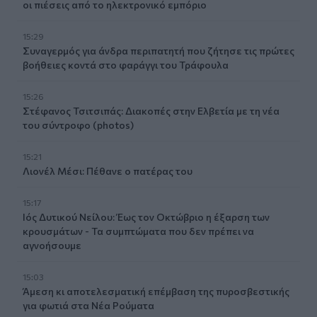
οι πιέσεις από το ηλεκτρονικό εμπόριο
15:29
Συναγερμός για άνδρα περιπατητή που ζήτησε τις πρώτες
βοήθειες κοντά στο φαράγγι του Τράφουλα
15:26
Στέφανος Τσιτσιπάς: Διακοπές στην Ελβετία με τη νέα
του σύντροφο (photos)
15:21
Λιονέλ Μέσι: Πέθανε ο πατέρας του
15:17
Ιός Δυτικού Νείλου: Έως τον Οκτώβριο η έξαρση των
κρουσμάτων - Τα συμπτώματα που δεν πρέπει να
αγνοήσουμε
15:03
Άμεση κι αποτελεσματική επέμβαση της πυροσβεστικής
για φωτιά στα Νέα Ρούματα