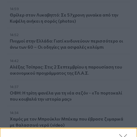
14:59
Θρίλερ στον Λυκαβηττό: Σε 57χρονη γυναίκα από την
Κυψέλη ανήκει η σορός (photos)
14:52
Πνιγμοί στην Ελλάδα: Γιατί κινδυνεύουν περισσότερο οι
άνω των 60 – Οι οδηγίες για ασφαλές κολύμπι
14:42
Αλέξης Τσίπρας: Στις 2 Σεπτεμβρίου η παρουσίαση του
οικονομικού προγράμματος της ΕΛ.Α.Σ.
14:37
ΟΦΗ: Η τρίτη φανέλα για τη νέα σεζόν - «Το πορτοκαλί
που κουβαλά την ιστορία μας»
14:34
Χαμός με τον Μπρούκλιν Μπέκαμ που έβρασε ζυμαρικά
με θαλασσινό νερό (video)