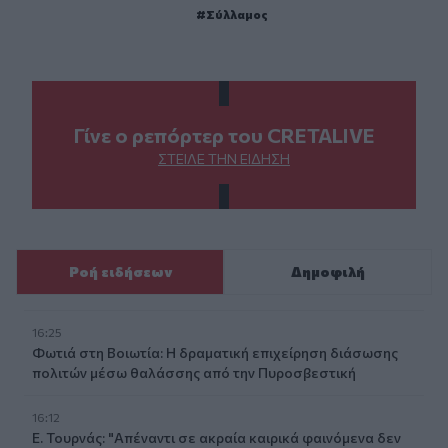
Σύλλαμος
Γίνε ο ρεπόρτερ του CRETALIVE
ΣΤΕΊΛΕ ΤΗΝ ΕΊΔΗΣΗ
Ροή ειδήσεων
Δημοφιλή
16:25
Φωτιά στη Βοιωτία: Η δραματική επιχείρηση διάσωσης
πολιτών μέσω θαλάσσης από την Πυροσβεστική
16:12
Ε. Τουρνάς: "Απέναντι σε ακραία καιρικά φαινόμενα δεν