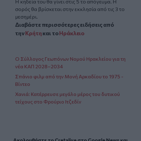
Η κηδεία του θα γίνει στις 5 το απόγευμα. Η
σορός θα βρίσκεται στην εκκλησία από τις 3 το
μεσημέρι.
Διαβάστε περισσότερες ειδήσεις από
την
Κρήτη
και το
Ηράκλειο
Ο Σύλλογος Γεωπόνων Νομού Ηρακλείου για τη
νέα ΚΑΠ 2028–2034
Σπάνιο φιλμ από την Μονή Αρκαδίου το 1975 -
Βίντεο
Χανιά: Κατέρρευσε μεγάλο μέρος του δυτικού
τείχους στο Φρούριο Ιτζεδίν
Ακολουθήστε το Cretalive στο
Google News
και