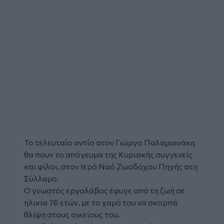
Το τελευταίο αντίο στον Γιώργο Παλαμιανάκη
θα πουν το απόγευμα της Κυριακής συγγενείς
και φίλοι, στον Ιερό Ναό Ζωοδόχου Πηγής στη
Σύλλαμο
.
Ο γνωστός εργολάβος έφυγε από τη ζωή σε
ηλικία 76 ετών, με το χαμό του να σκορπά
θλίψη στους οικείους του.