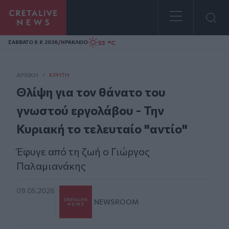
Homepage
/
33 °C
ΣAΒΒΑΤΟ 8.8.2026
ΗΡΑΚΛΕΙΟ
ΑΡΧΙΚΗ
/
ΚΡΉΤΗ
Θλίψη για τον θάνατο του
γνωστού εργολάβου - Την
Κυριακή το τελευταίο "αντίο"
Έφυγε από τη ζωή ο Γιώργος
Παλαμιανάκης
09.05.2026
NEWSROOM