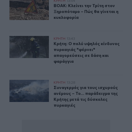
ΒΟΑΚ: Κλείνει την Τρίτη στον Ξηροπόταμο – Πώς θα γίν
ΚΡΗΤΗ
13:54
ΒΟΑΚ: Κλείνει την Τρίτη στον Ξηρο
ΒΟΑΚ: Κλείνει την Τρίτη στον
Ξηροπόταμο – Πώς θα γίνεται η
κυκλοφορία
Κρήτη: Ο πολύ υψηλός κίνδυνος πυρκαγιάς "φέρνει" απ
ΚΡΗΤΗ
13:43
Κρήτη: Ο πολύ υψηλός κίνδυνος πυρ
Κρήτη: Ο πολύ υψηλός κίνδυνος
πυρκαγιάς "φέρνει"
απαγορεύσεις σε δάση και
φαράγγια
Συναγερμός για τους ισχυρούς ανέμους – Το... παράδειγ
ΚΡΗΤΗ
13:28
Συναγερμός για τους ισχυρούς ανέμ
Συναγερμός για τους ισχυρούς
ανέμους – Το... παράδειγμα της
Κρήτης μετά τις δύσκολες
πυρκαγιές