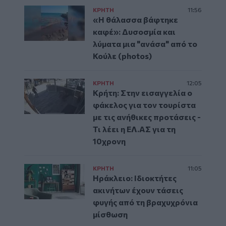
ΚΡΗΤΗ
11:56
«Η θάλασσα βάφτηκε
καφέ»: Δυσοσμία και
λύματα μια "ανάσα" από το
Κούλε (photos)
ΚΡΗΤΗ
12:05
Κρήτη: Στην εισαγγελία ο
φάκελος για τον τουρίστα
με τις ανήθικες προτάσεις -
Τι λέει η ΕΛ.ΑΣ για τη
10χρονη
ΚΡΗΤΗ
11:05
Ηράκλειο: Ιδιοκτήτες
ακινήτων έχουν τάσεις
φυγής από τη βραχυχρόνια
μίσθωση