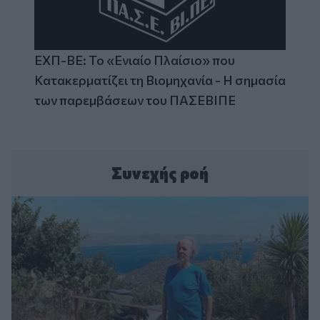
ΕΧΠ-ΒΕ: Το «Ενιαίο Πλαίσιο» που
Κατακερματίζει τη Βιομηχανία - Η σημασία
των παρεμβάσεων του ΠΑΣΕΒΙΠΕ
Συνεχής ροή