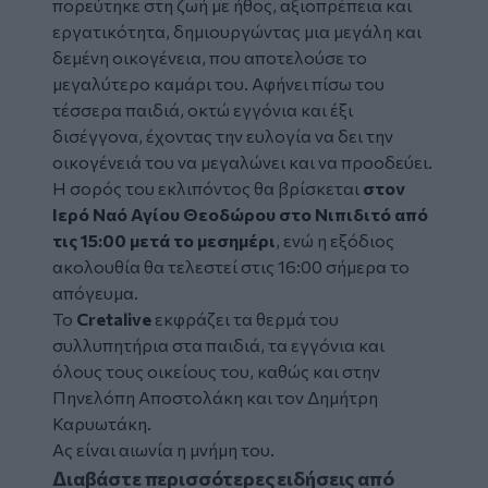
πορεύτηκε στη ζωή με ήθος, αξιοπρέπεια και
εργατικότητα, δημιουργώντας μια μεγάλη και
δεμένη οικογένεια, που αποτελούσε το
μεγαλύτερο καμάρι του. Αφήνει πίσω του
τέσσερα παιδιά, οκτώ εγγόνια και έξι
δισέγγονα, έχοντας την ευλογία να δει την
οικογένειά του να μεγαλώνει και να προοδεύει.
Η σορός του εκλιπόντος θα βρίσκεται
στον
Ιερό Ναό Αγίου Θεοδώρου στο Νιπιδιτό από
τις 15:00 μετά το μεσημέρι
, ενώ η εξόδιος
ακολουθία θα τελεστεί στις 16:00 σήμερα το
απόγευμα.
Το
Cretalive
εκφράζει τα θερμά του
συλλυπητήρια στα παιδιά, τα εγγόνια και
όλους τους οικείους του, καθώς και στην
Πηνελόπη Αποστολάκη και τον Δημήτρη
Καρυωτάκη.
Ας είναι αιωνία η μνήμη του.
Διαβάστε περισσότερες ειδήσεις από