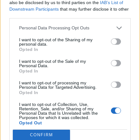
Ένωση Εργαζομένων Βενιζελείου: Ο κυκλικός κόμβος να
also be disclosed by us to third parties on the
IAB’s List of
μην επηρεάσει τη λειτουργία του νοσοκομείου
Downstream Participants
that may further disclose it to other
third parties.
22:12
Σύμη: Στον τελευταίο αγνοούμενο από το ιστιοπλοϊκό
Personal Data Processing Opt Outs
ανήκει η σορός που βρέθηκε
I want to opt-out of the Sharing of my
personal data.
Opted In
ΠΕΡΙΣΣΟΤΕΡΑ
I want to opt-out of the Sale of my
Personal Data.
Opted In
I want to opt-out of processing my
Personal Data for Targeted Advertising.
Opted In
ΣΧΕΤΙΚA AΡΘΡΑ
I want to opt-out of Collection, Use,
Retention, Sale, and/or Sharing of my
Αδειοδωρόσημο Αυγούστου 2026: Πότε καταβάλλεται 
ΚΡΗΤΗ
22:30
Personal Data that Is Unrelated with the
Purposes for which it was collected.
Αδειοδωρόσημο Αυγούστου 2026: Π
Αδειοδωρόσημο Αυγούστου
Opted Out
2026: Πότε καταβάλλεται στους
οικοδόμους
CONFIRM