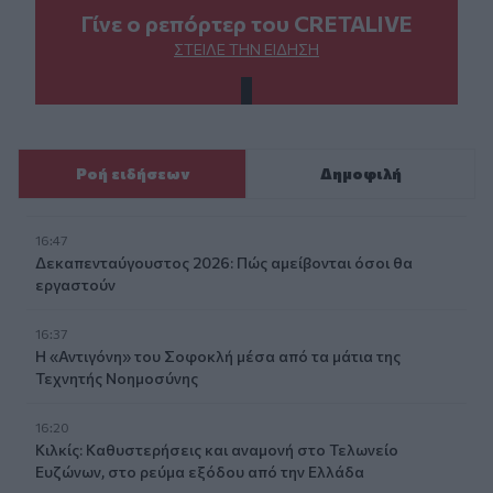
Γίνε ο ρεπόρτερ του CRETALIVE
ΣΤΕΊΛΕ ΤΗΝ ΕΊΔΗΣΗ
Ροή ειδήσεων
Δημοφιλή
16:47
Δεκαπενταύγουστος 2026: Πώς αμείβονται όσοι θα
εργαστούν
16:37
Η «Αντιγόνη» του Σοφοκλή μέσα από τα μάτια της
Τεχνητής Νοημοσύνης
16:20
Κιλκίς: Καθυστερήσεις και αναμονή στο Τελωνείο
Ευζώνων, στο ρεύμα εξόδου από την Ελλάδα