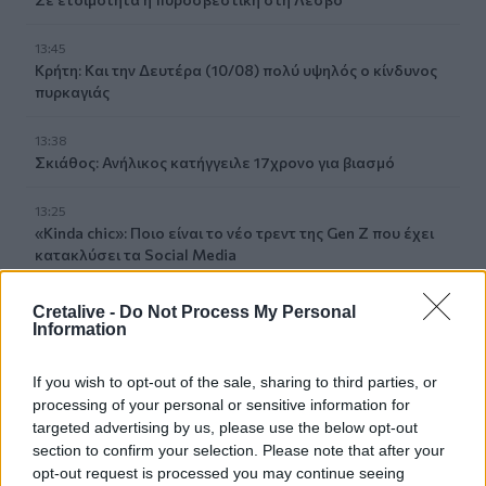
13:45
Κρήτη: Και την Δευτέρα (10/08) πολύ υψηλός ο κίνδυνος
πυρκαγιάς
13:38
Σκιάθος: Ανήλικος κατήγγειλε 17χρονο για βιασμό
13:25
«Kinda chic»: Ποιο είναι το νέο τρεντ της Gen Z που έχει
κατακλύσει τα Social Media
13:17
Cretalive -
Do Not Process My Personal
Λουτράκι: Νεκρός δίπλα σε κάδο σκουπιδιών
Information
εντοπίστηκε ηλικιωμένος
If you wish to opt-out of the sale, sharing to third parties, or
13:08
processing of your personal or sensitive information for
«Χρυσές» διακοπές στην Ελλάδα: Το προφίλ των
targeted advertising by us, please use the below opt-out
τουριστών και οι βίλες των 168.000€ την εβδομάδα
section to confirm your selection. Please note that after your
opt-out request is processed you may continue seeing