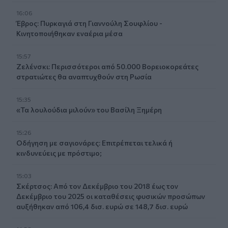
16:06
Έβρος: Πυρκαγιά στη Γιαννούλη Σουφλίου -
Κινητοποιήθηκαν εναέρια μέσα
15:57
Ζελένσκι: Περισσότεροι από 50.000 Βορειοκορεάτες
στρατιώτες θα αναπτυχθούν στη Ρωσία
15:35
«Τα λουλούδια μιλούν» του Βασίλη Ξημέρη
15:26
Οδήγηση με σαγιονάρες: Επιτρέπεται τελικά ή
κινδυνεύεις με πρόστιμο;
15:03
Σκέρτσος: Από τον Δεκέμβριο του 2018 έως τον
Δεκέμβριο του 2025 οι καταθέσεις φυσικών προσώπων
αυξήθηκαν από 106,4 δισ. ευρώ σε 148,7 δισ. ευρώ