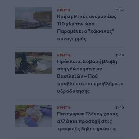
ΚΡΗΤΗ
12:54
Κρήτη: Ριπές ανέμου έως
110 χλμ την ώρα -
Παραμένει ο "κόκκινος"
συναγερμός
ΚΡΗΤΗ
11:49
Ηράκλειο: Σοβαρή βλάβη
στη γεώτρηση των
Βασιλειών – Πού
προβλέπονται προβλήματα
υδροδότησης
ΚΡΗΤΗ
11:40
Πανηγύρια: Γλέντι, χορός
αλλά και προσοχή στις
τροφικές δηλητηριάσεις