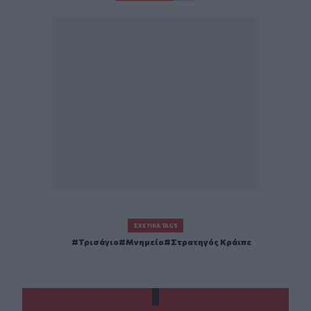
ΣΧΕΤΙΚΆ TAGS
Τρισάγιο
Μνημείο
Στρατηγός Κράιπε