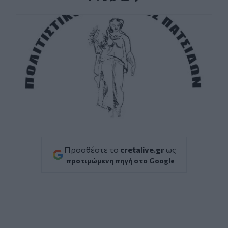
Facebook
Twitter
Messenger
Whatsapp
Viber
Προσθέστε το
cretalive.gr
ως
προτιμώμενη πηγή στο Google