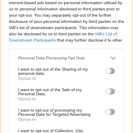
12:54
interest-based ads based on personal information utilized by
Ισπανία: Οι αρμόδιες αρχές έλεγξαν περίπου 200 αφίξεις
us or personal information disclosed to third parties prior to
ταξιδιωτών από την Ιταλία
your opt-out. You may separately opt-out of the further
disclosure of your personal information by third parties on the
IAB’s list of downstream participants. This information may
ΠΕΡΙΣΣΟΤΕΡΑ
also be disclosed by us to third parties on the
IAB’s List of
Downstream Participants
that may further disclose it to other
third parties.
Personal Data Processing Opt Outs
I want to opt-out of the Sharing of my
ΣΧΕΤΙΚA AΡΘΡΑ
personal data.
Opted In
Η «Αντιγόνη» του Σοφοκλή μέσα από τα μάτια της Τεχν
ΚΡΗΤΗ
16:37
I want to opt-out of the Sale of my
Η «Αντιγόνη» του Σοφοκλή μέσα απ
Η «Αντιγόνη» του Σοφοκλή μέσα
Personal Data.
Opted In
από τα μάτια της Τεχνητής
Νοημοσύνης
I want to opt-out of processing my
Personal Data for Targeted Advertising.
Opted In
Κρήτη: Και την Δευτέρα (10/08) πολύ υψηλός ο κίνδυνο
ΚΡΗΤΗ
13:45
I want to opt-out of Collection, Use,
Κρήτη: Και την Δευτέρα (10/08) πο
Κρήτη: Και την Δευτέρα (10/08)