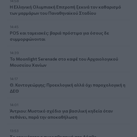
14:58
Η Ελληνική Ολυμπιακή Επιτροπή ξεκινά τον καθαρισμό
των μαρμάρων του Παναθηναϊκού Σταδίου
14:45
POS και ταμειακές: βαριά πρόστιμα για όσους δε
συμμορφώνονται
14:39
To Moonlight Serenade στο καφέ του Αρχαιολογικού
Μουσείου Χανίων
14:17
Θ. Κοντογεώργης: Προεκλογική αλλά όχι παροχολογική η
ΔΕΘ
14:01
Άντριου: Μυστικό σχέδιο για βασιλική κηδεία όταν
πεθάνει, παρά την αποκαθήλωση
13:53
Σε ετοιμότητα η πυροσβεστική στη Λέσβο