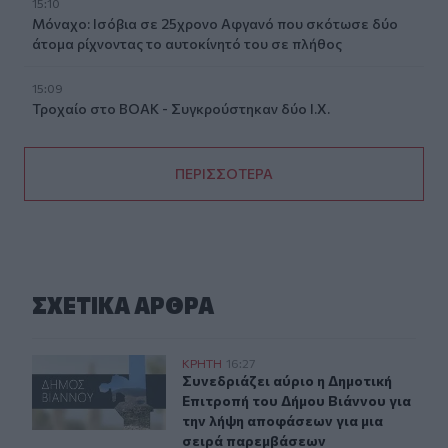
15:10
Μόναχο: Ισόβια σε 25χρονο Αφγανό που σκότωσε δύο
άτομα ρίχνοντας το αυτοκίνητό του σε πλήθος
15:09
Τροχαίο στο ΒΟΑΚ - Συγκρούστηκαν δύο Ι.Χ.
ΠΕΡΙΣΣΟΤΕΡΑ
ΣΧΕΤΙΚA AΡΘΡΑ
Συνεδριάζει αύριο η Δημοτική Επιτροπή του Δήμου Βιά
ΚΡΗΤΗ
16:27
Συνεδριάζει αύριο η Δημοτική Επιτ
Συνεδριάζει αύριο η Δημοτική
Επιτροπή του Δήμου Βιάννου για
την λήψη αποφάσεων για μια
σειρά παρεμβάσεων