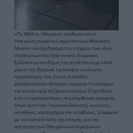
«Το 1883 οι Οθωμανοί ανέθεσαν στον
Ηπειρώτη πρακτικό αρχιτέκτονα Αθανάσιο
Μούση τον σχεδιασμό του κτηρίου των νέων
στρατώνων που ήταν ενιαίο, διώροφο,
ξυλόστεγο και δίχως την στοά που είχε κατά
μήκος της βόρειας πρόσοψης ο ενετικός
προκάτοχός του. Στους Κισλάδες
φιλοξενούνταν τέσσερα τάγματα Γενίτσαρων
και είκοσι τρία οτζάκια εντοπίων (Γερλίδων)
ενώ οι εγκαταστάσεις περιλάμβαναν γραφεία,
όπως αυτό του Τούρκου διοικητή, κοιτώνες,
αποθήκες, κρατητήρια και στάβλους. Σύμφωνα
με τον τοπικό τύπο της εποχής, για την
ανέγερση των Οθωμανικών στρατώνων