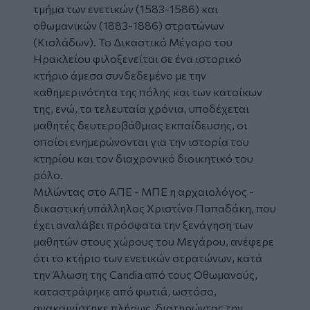
τμήμα των ενετικών (1583-1586) και
οθωμανικών (1883-1886) στρατώνων
(Κισλάδων). Το Δικαστικό Μέγαρο του
Ηρακλείου φιλοξενείται σε ένα ιστορικό
κτήριο άμεσα συνδεδεμένο με την
καθημερινότητα της πόλης και των κατοίκων
της, ενώ, τα τελευταία χρόνια, υποδέχεται
μαθητές δευτεροβάθμιας εκπαίδευσης, οι
οποίοι ενημερώνονται για την ιστορία του
κτηρίου και τον διαχρονικό διοικητικό του
ρόλο.
Μιλώντας στο ΑΠΕ - ΜΠΕ η αρχαιολόγος -
δικαστική υπάλληλος Χριστίνα Παπαδάκη, που
έχει αναλάβει πρόσφατα την ξενάγηση των
μαθητών στους χώρους του Μεγάρου, ανέφερε
ότι το κτήριο των ενετικών στρατώνων, κατά
την Άλωση της Candia από τους Οθωμανούς,
καταστράφηκε από φωτιά, ωστόσο,
ανακαινίστηκε πλήρως, διατηρώντας την