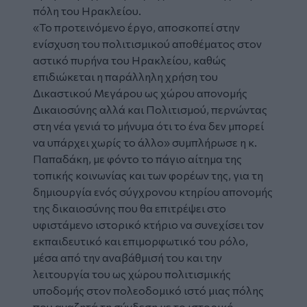
πόλη του Ηρακλείου.
«Το προτεινόμενο έργο, αποσκοπεί στην
ενίσχυση του πολιτισμικού αποθέματος στον
αστικό πυρήνα του Ηρακλείου, καθώς
επιδιώκεται η παράλληλη χρήση του
Δικαστικού Μεγάρου ως χώρου απονομής
Δικαιοσύνης αλλά και Πολιτισμού, περνώντας
στη νέα γενιά το μήνυμα ότι το ένα δεν μπορεί
να υπάρχει χωρίς το άλλο» συμπλήρωσε η κ.
Παπαδάκη, με φόντο το πάγιο αίτημα της
τοπικής κοινωνίας και των φορέων της, για τη
δημιουργία ενός σύγχρονου κτηρίου απονομής
της δικαιοσύνης που θα επιτρέψει στο
υφιστάμενο ιστορικό κτήριο να συνεχίσει τον
εκπαιδευτικό και επιμορφωτικό του ρόλο,
μέσα από την αναβάθμισή του και την
λειτουργία του ως χώρου πολιτισμικής
υποδομής στον πολεοδομικό ιστό μιας πόλης
που αναζητά τη σύνδεση με το ιστορικό