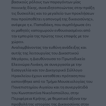
βασικούς ρόλους των παραγόντων μίας
ποινικής δίκης, συνειδητοποιώντας στην πράξη
τις δυσκολίες και το μεγαλείο των προκλήσεων
που προϋποθέτει η απονομή της δικαιοσύνης»,
ανέφερε η κ. Παπαδάκη, που συμπλήρωσε ότι
οι μαθητές «αποχωρούν ενθουσιασμένοι από
την εμπειρία της πρώτης τους επαφής με τον
χώρο».
Αναλαμβάνοντας την ευθύνη ανάδειξης και
αυτής της λειτουργίας του Δικαστικού
Μεγάρου, η Διευθύνουσα το Πρωτοδικείο
Ελεονώρα Λινάκη, σε συνεργασία με την
Εισαγγελία και τον Δικηγορικό Σύλλογο
Ηρακλείου έχουν καταθέσει πρόταση που
εκπονήθηκε από το Τμήμα Μουσειολογίας του
Πανεπιστημίου Αιγαίου και τη συνεργάτιδά
του Κωνσταντίνα Νικολοπούλου, στην
Περιφέρεια Κρήτης, με θεματικό άξονα την
προβολή της ιστορίας της Δικαιοσύνης στην