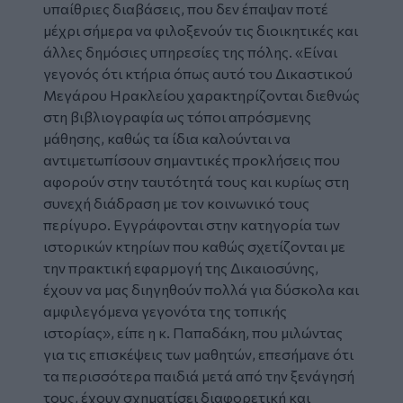
υπαίθριες διαβάσεις, που δεν έπαψαν ποτέ
μέχρι σήμερα να φιλοξενούν τις διοικητικές και
άλλες δημόσιες υπηρεσίες της πόλης. «Είναι
γεγονός ότι κτήρια όπως αυτό του Δικαστικού
Μεγάρου Ηρακλείου χαρακτηρίζονται διεθνώς
στη βιβλιογραφία ως τόποι απρόσμενης
μάθησης, καθώς τα ίδια καλούνται να
αντιμετωπίσουν σημαντικές προκλήσεις που
αφορούν στην ταυτότητά τους και κυρίως στη
συνεχή διάδραση με τον κοινωνικό τους
περίγυρο. Εγγράφονται στην κατηγορία των
ιστορικών κτηρίων που καθώς σχετίζονται με
την πρακτική εφαρμογή της Δικαιοσύνης,
έχουν να μας διηγηθούν πολλά για δύσκολα και
αμφιλεγόμενα γεγονότα της τοπικής
ιστορίας», είπε η κ. Παπαδάκη, που μιλώντας
για τις επισκέψεις των μαθητών, επεσήμανε ότι
τα περισσότερα παιδιά μετά από την ξενάγησή
τους, έχουν σχηματίσει διαφορετική και