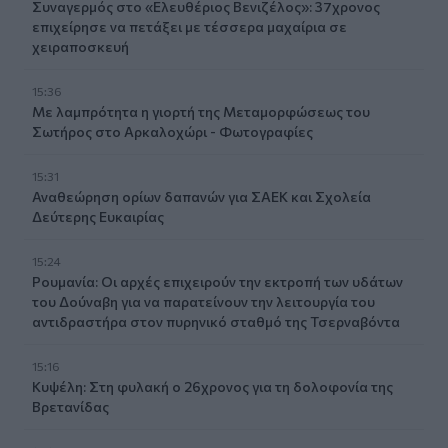
Συναγερμός στο «Ελευθέριος Βενιζέλος»: 37χρονος
επιχείρησε να πετάξει με τέσσερα μαχαίρια σε
χειραποσκευή
15:36
Με λαμπρότητα η γιορτή της Μεταμορφώσεως του
Σωτήρος στο Αρκαλοχώρι - Φωτογραφίες
15:31
Αναθεώρηση ορίων δαπανών για ΣΑΕΚ και Σχολεία
Δεύτερης Ευκαιρίας
15:24
Ρουμανία: Οι αρχές επιχειρούν την εκτροπή των υδάτων
του Δούναβη για να παρατείνουν την λειτουργία του
αντιδραστήρα στον πυρηνικό σταθμό της Τσερναβόντα
15:16
Κυψέλη: Στη φυλακή ο 26χρονος για τη δολοφονία της
Βρετανίδας