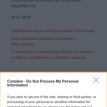
παρελθόν της.
ΑΠΕ- ΜΠΕ
Προσδοκώντας το επίδομα, έχασε 5.000 ευρώ!
Στην Κρήτη από σήμερα, ο Κυριάκος
Μητσοτάκης
Ο Φραγκίσκος Παρασύρης αλλιώς: Τα παιδιά,
τα βιβλία, το Ηράκλειο, ο Φρέντυ Γερμανός
Cretalive -
Do Not Process My Personal
Information
Ακολουθήστε το Cretalive στο
Google News
και
στο
Facebook
If you wish to opt-out of the sale, sharing to third parties, or
Κάντε εγγραφή στο κανάλι μας στο
YouTube
processing of your personal or sensitive information for
targeted advertising by us, please use the below opt-out