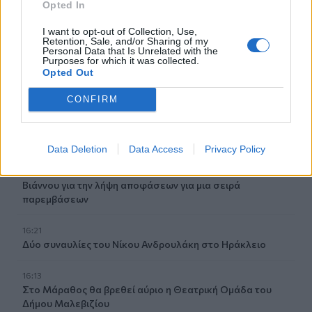
Opted In
Γίνε ο ρεπόρτερ του CRETALIVE
I want to opt-out of Collection, Use,
ΣΤΕΊΛΕ ΤΗΝ ΕΊΔΗΣΗ
Retention, Sale, and/or Sharing of my
Personal Data that Is Unrelated with the
Purposes for which it was collected.
Opted Out
CONFIRM
Ροή ειδήσεων
Δημοφιλή
Data Deletion
Data Access
Privacy Policy
16:27
Συνεδριάζει αύριο η Δημοτική Επιτροπή του Δήμου
Βιάννου για την λήψη αποφάσεων για μια σειρά
παρεμβάσεων
16:21
Δύο συναυλίες του Νίκου Ανδρουλάκη στο Ηράκλειο
16:13
Στο Μάραθος θα βρεθεί αύριο η Θεατρική Ομάδα του
Δήμου Μαλεβιζίου