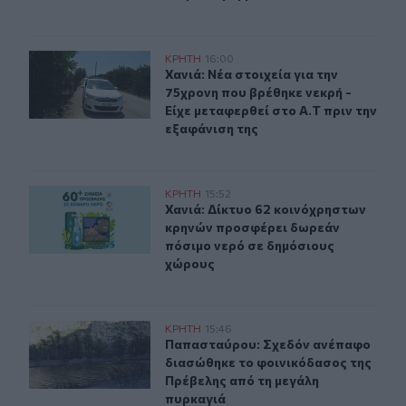
Χανιά: Νέα στοιχεία για την 75χρονη που βρέθηκε νεκρή 
ΚΡΗΤΗ
16:00
Χανιά: Νέα στοιχεία για την 75χρον
Χανιά: Νέα στοιχεία για την
75χρονη που βρέθηκε νεκρή -
Είχε μεταφερθεί στο Α.Τ πριν την
εξαφάνιση της
Χανιά: Δίκτυο 62 κοινόχρηστων κρηνών προσφέρει δωρ
ΚΡΗΤΗ
15:52
Χανιά: Δίκτυο 62 κοινόχρηστων κρ
Χανιά: Δίκτυο 62 κοινόχρηστων
κρηνών προσφέρει δωρεάν
πόσιμο νερό σε δημόσιους
χώρους
Παπασταύρου: Σχεδόν ανέπαφο διασώθηκε το φοινικόδ
ΚΡΗΤΗ
15:46
Παπασταύρου: Σχεδόν ανέπαφο δια
Παπασταύρου: Σχεδόν ανέπαφο
διασώθηκε το φοινικόδασος της
Πρέβελης από τη μεγάλη
πυρκαγιά