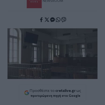
NEWSROOM
Facebook
Twitter
Messenger
Whatsapp
Viber
Προσθέστε το
cretalive.gr
ως
προτιμώμενη πηγή στο Google