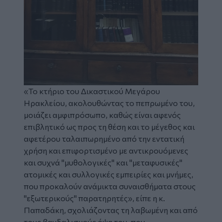
«Το κτήριο του Δικαστικού Μεγάρου
Ηρακλείου, ακολουθώντας το πεπρωμένο του,
μοιάζει αμφιπρόσωπο, καθώς είναι αφενός
επιβλητικό ως προς τη θέση και το μέγεθος και
αφετέρου ταλαιπωρημένο από την εντατική
χρήση και επιφορτισμένο με αντικρουόμενες
και συχνά "μυθολογικές" και "μεταφυσικές"
ατομικές και συλλογικές εμπειρίες και μνήμες,
που προκαλούν ανάμικτα συναισθήματα στους
"εξωτερικούς" παρατηρητές», είπε η κ.
Παπαδάκη, σχολιάζοντας τη λαβωμένη και από
τους βανδαλισμούς όψη του, που