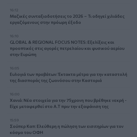
16:12
Μαζικές συνταξιοδοτήσεις το 2026 – Τι οδηγεί χιλιάδες
εργαζόμενους στην πρόωρη έξοδο
16:10
GLOBAL & REGIONAL FOCUS NOTES: Εξελίξεις και
προοπτικές στις αγορές πετρελαίου και φυσικού αερίου
στην Ευρώπη
16:05
Ευλογιά των προβάτων: Έκτακτα μέτρα για την καταστολή
της διασποράς της ζωονόσου στην Καστοριά
16:00
Χανιά: Νέα στοιχεία για την 75χρονη που βρέθηκε νεκρή -
Είχε μεταφερθεί στο Α.Τ πριν την εξαφάνιση της
15:59
Σούπερ Καπ: Ελεύθερη η πώληση των εισιτηρίων για τον
κόσμο του ΟΦΗ