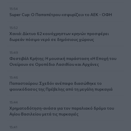
15:54
Super Cup: Ο Παπαπέτρου «σφυρίζει» το ΑΕΚ - ΟΦΗ
15:52
Χανιά: Δίκτυο 62 κοινόχρηστων κρηνών προσφέρει
δωρεάν πόσιμο νερό σε δημόσιους χώρους
15:49
Φεστιβάλ Κρήτης: Η μουσική παράσταση «Η Εποχή του
Ονείρου» σε Οροπέδιο Λασιθίου και Αρχάνες
15:46
Παπασταύρου: Σχεδόν ανέπαφο διασώθηκε το
φοινικόδασος της Πρέβελης από τη μεγάλη πυρκαγιά
15:44
Χρηματοδότηση-ανάσα για τον παραλιακό δρόμο του
Αγίου Βασιλείου μετά τις πυρκαγιές
15:41