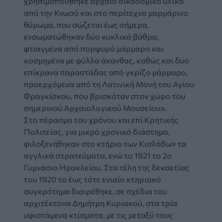
χρησιμοποιήθηκε αρχαίο οικοδομικό υλικό
από την Κνωσό και στο περίτεχνο μαρμάρινο
θύρωμα, που σώζεται έως σήμερα,
ενσωματώθηκαν δύο κυκλικά βάθρα,
φτιαγμένα από πορφυρό μάρμαρο και
κοσμημένα με φύλλα άκανθας, καθώς και δυο
επίκρανα παραστάδας από γκρίζο μάρμαρο,
προερχόμενα από τη Λατινική Μονή του Αγίου
Φραγκίσκου, που βρισκόταν στον χώρο του
σημερινού Αρχαιολογικού Μουσείου».
Στο πέρασμα του χρόνου και επί Κρητικής
Πολιτείας, για μικρό χρονικό διάστημα,
φιλοξενήθηκαν στο κτήριο των Κισλάδων τα
αγγλικά στρατεύματα, ενώ το 1921 το 2ο
Γυμνάσιο Ηρακλείου. Στα τέλη της δεκαετίας
του 1920 το έως τότε ενιαίο κτηριακό
συγκρότημα διαιρέθηκε, σε σχέδια του
αρχιτέκτονα Δημήτρη Κυριακού, στα τρία
υφιστάμενα κτίσματα, με τις μεταξύ τους