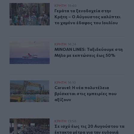
Γεμάτα τα ξενοδοχεία στην Κρήτη – Ο Αύγουστος καλύπτ
ΚΡΗΤΗ
14:40
Γεμάτα τα ξενοδοχεία στην Κρήτη –
Γεμάτα τα ξενοδοχεία στην
Κρήτη – Ο Αύγουστος καλύπτει
το χαμένο έδαφος του Ιουλίου
MINOAN LINES: Ταξιδεύουμε στη Μήλο με εκπτώσεις έ
ΚΡΗΤΗ
14:24
MINOAN LINES: Ταξιδεύουμε στη Μ
MINOAN LINES: Ταξιδεύουμε στη
Μήλο με εκπτώσεις έως 50%
Caravel: Η νέα πολυτέλεια βρίσκεται στις εμπειρίες που
ΚΡΗΤΗ
14:10
Caravel: Η νέα πολυτέλεια βρίσκεται
Caravel: Η νέα πολυτέλεια
βρίσκεται στις εμπειρίες που
αξίζουν
Παράταση στα προληπτικά μέτρα για την ευλογιά των 
ΚΡΗΤΗ
13:58
Σε ισχύ έως τις 20 Αυγούστου τα έ
Σε ισχύ έως τις 20 Αυγούστου τα
έκτακτα μέτρα για την ευλογιά