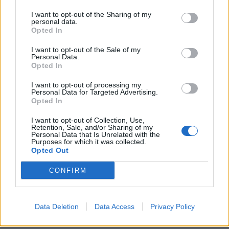
I want to opt-out of the Sharing of my
personal data.
Opted In
I want to opt-out of the Sale of my
Personal Data.
ΣΧΕΤΙΚA AΡΘΡΑ
Opted In
I want to opt-out of processing my
Personal Data for Targeted Advertising.
Χανιά: Άφησε την τελευταία του πνοή ενώ είχε πάει για 
ΚΡΗΤΗ
15:05
Opted In
Πήγε για μπάνιο στην παραλία και 
Πήγε για μπάνιο στην παραλία
και άφησε την τελευταία του
I want to opt-out of Collection, Use,
πνοή
Retention, Sale, and/or Sharing of my
Personal Data that Is Unrelated with the
Purposes for which it was collected.
Opted Out
Με εντατικούς ρυθμούς προχωράνε τα έργα οδικής ασφ
ΚΡΗΤΗ
14:47
CONFIRM
Ηράκλειο: Συνεχίζονται με εντατικ
Ηράκλειο: Συνεχίζονται με
εντατικούς ρυθμούς οι
παρεμβάσεις οδικής ασφάλειας
στο ΙΤΕ
Data Deletion
Data Access
Privacy Policy