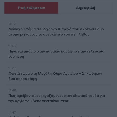
Ροή ειδήσεων
Δημοφιλή
15:10
Μόναχο: Ισόβια σε 25χρονο Αφγανό που σκότωσε δύο
άτομα ρίχνοντας το αυτοκίνητό του σε πλήθος
15:05
Πήγε για μπάνιο στην παραλία και άφησε την τελευταία
του πνοή
15:00
Φωτιά τώρα στη Μεγάλη Χώρα Αγρινίου – Σηκώθηκαν
δύο αεροσκάφη
14:48
Πως αμείβονται οι εργαζόμενοι στον ιδιωτικό τομέα για
την αργία του Δεκαπενταύγουστου
14:47