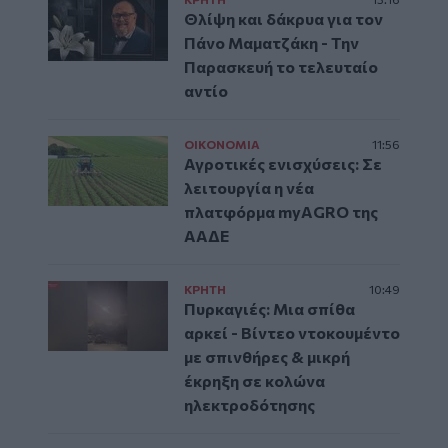
Θλίψη και δάκρυα για τον
Πάνο Μαματζάκη - Την
Παρασκευή το τελευταίο
αντίο
ΟΙΚΟΝΟΜΙΑ
11:56
Αγροτικές ενισχύσεις: Σε
λειτουργία η νέα
πλατφόρμα myAGRO της
ΑΑΔΕ
ΚΡΗΤΗ
10:49
Πυρκαγιές: Μια σπίθα
αρκεί - Βίντεο ντοκουμέντο
με σπινθήρες & μικρή
έκρηξη σε κολώνα
ηλεκτροδότησης