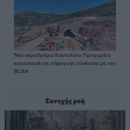
Νέο αεροδρόμιο Καστελίου: Προχωρά η
κατασκευή της σήραγγας σύνδεσης με τον
ΒΟΑΚ
Συνεχής ροή