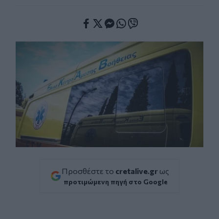
Facebook
Twitter
Messenger
Whatsapp
Viber
Προσθέστε το
cretalive.gr
ως
προτιμώμενη πηγή στο Google