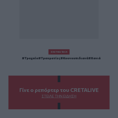
ΣΧΕΤΙΚΆ TAGS
Τροχαίο
Τραυματίες
Κουνουπιδιανά
Χανιά
Γίνε ο ρεπόρτερ του CRETALIVE
ΣΤΕΊΛΕ ΤΗΝ ΕΊΔΗΣΗ