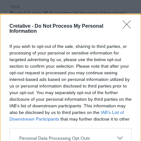
13:58
Σε ισχύ έως τις 20 Αυγούστου τα έκτακτα μέτρα για την
ευλογιά των αιγοπροβάτων στην Κρήτη
Cretalive -
Do Not Process My Personal
Information
13:48
Σύσκεψη στον ΕΟΦ για την ομαλή ροή της εφοδιαστικής
αλυσίδας φαρμάκων
If you wish to opt-out of the sale, sharing to third parties, or
processing of your personal or sensitive information for
targeted advertising by us, please use the below opt-out
13:34
section to confirm your selection. Please note that after your
Πέθανε ο πεζογράφος Γιάννης Γρηγοράκης
opt-out request is processed you may continue seeing
interest-based ads based on personal information utilized by
13:33
us or personal information disclosed to third parties prior to
Τρεις συλλήψεις φερόμενων διακινητών μεταναστών σε
your opt-out. You may separately opt-out of the further
Κρήτη και Χρυσή
disclosure of your personal information by third parties on the
IAB’s list of downstream participants. This information may
13:16
also be disclosed by us to third parties on the
IAB’s List of
Θλίψη και δάκρυα για τον Πάνο Μαματζάκη - Την
Downstream Participants
that may further disclose it to other
Παρασκευή το τελευταίο αντίο
third parties.
Personal Data Processing Opt Outs
ΠΕΡΙΣΣΟΤΕΡΑ