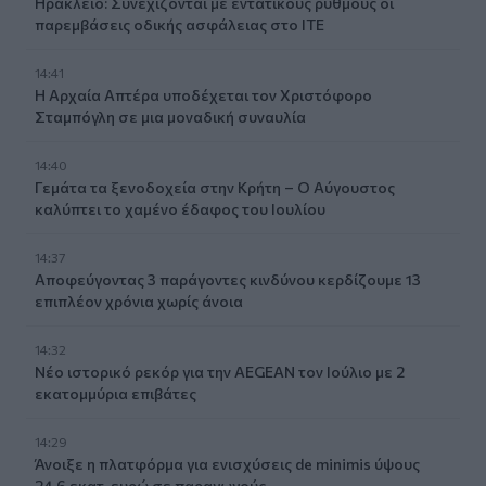
Ηράκλειο: Συνεχίζονται με εντατικούς ρυθμούς οι
παρεμβάσεις οδικής ασφάλειας στο ΙΤΕ
14:41
Η Αρχαία Απτέρα υποδέχεται τον Χριστόφορο
Σταμπόγλη σε μια μοναδική συναυλία
14:40
Γεμάτα τα ξενοδοχεία στην Κρήτη – Ο Αύγουστος
καλύπτει το χαμένο έδαφος του Ιουλίου
14:37
Αποφεύγοντας 3 παράγοντες κινδύνου κερδίζουμε 13
επιπλέον χρόνια χωρίς άνοια
14:32
Νέο ιστορικό ρεκόρ για την AEGEAN τον Ιούλιο με 2
εκατομμύρια επιβάτες
14:29
Άνοιξε η πλατφόρμα για ενισχύσεις de minimis ύψους
24,6 εκατ. ευρώ σε παραγωγούς