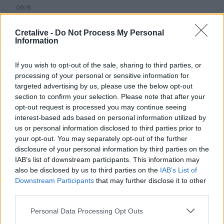
09:15
Ρίτα Αντωνοπούλου και Νεοκλής Νεοφυτίδης τιμούν Μίκη
Θεοδωράκη και Θάνο Μικρούτσικο
Cretalive -
Do Not Process My Personal
Information
09:15
Σπουδές Νομικής στη νέα εποχή: Πέρα από τα
If you wish to opt-out of the sale, sharing to third parties, or
δικαστήρια και τους κώδικες
processing of your personal or sensitive information for
targeted advertising by us, please use the below opt-out
09:10
section to confirm your selection. Please note that after your
Πάρος: Στο επίκεντρο των ερευνών ο 69χρονος
opt-out request is processed you may continue seeing
“ναυαγοσώστης” - Τι ορίζει ο νόμος
interest-based ads based on personal information utilized by
us or personal information disclosed to third parties prior to
09:04
your opt-out. You may separately opt-out of the further
Θεσσαλονίκη: Τέσσερα άτομα χτύπησαν 19χρονο για να
disclosure of your personal information by third parties on the
τον ληστέψουν στο Ωραιόκαστρο
IAB’s list of downstream participants. This information may
also be disclosed by us to third parties on the
IAB’s List of
08:57
Downstream Participants
that may further disclose it to other
Τουρισμός για όλους 2026 -2027: Διαθέσιμη η
third parties.
πλατφόρμα για όλα τα ΑΦΜ
Personal Data Processing Opt Outs
08:45