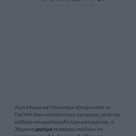
Λίγα 24ωρα αφ' ότου πήρε εξιτήριο από το
ΠαΓΝΗ όπου νοσηλεύτηκε για ημέρες μετά τον
σοβαρό και μυστηριώδη τραυματισμό της, η
28χρονη
μητέρα
τεσσάρων παιδιών-το