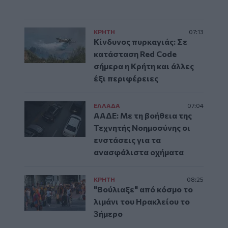
ΚΡΗΤΗ
07:13
Κίνδυνος πυρκαγιάς: Σε
κατάσταση Red Code
σήμερα η Κρήτη και άλλες
έξι περιφέρειες
ΕΛΛAΔΑ
07:04
ΑΑΔΕ: Με τη βοήθεια της
Τεχνητής Νοημοσύνης οι
ενστάσεις για τα
ανασφάλιστα οχήματα
ΚΡΗΤΗ
08:25
"Βούλιαξε" από κόσμο το
λιμάνι του Ηρακλείου το
3ήμερο