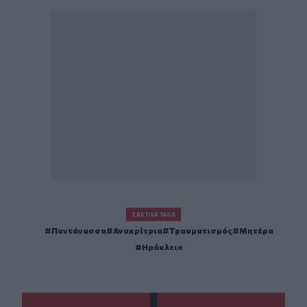
ΣΧΕΤΙΚΆ TAGS
Παντάνασσα
Ανακρίτρια
Τραυματισμός
Μητέρα
Ηράκλειο