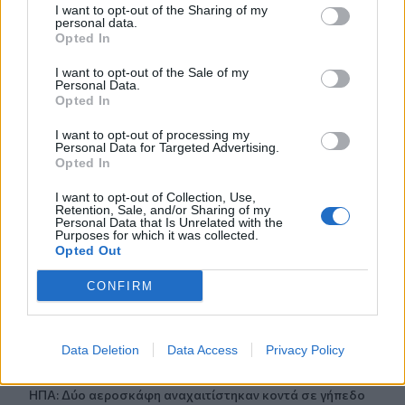
Ηλεία: Σοβαρός τραυματισμός 31χρονης μητέρας στη
I want to opt-out of the Sharing of my
personal data.
θάλασσα στο Βαρθολομιό, συνελήφθη ο σύζυγός της
Opted In
08:37
I want to opt-out of the Sale of my
Personal Data.
Σέρρες: Η καταγγελία του 66χρονου για ξυλοδαρμό από
Opted In
συγγενείς λίγες ώρες πριν τον θάνατό του
I want to opt-out of processing my
08:32
Personal Data for Targeted Advertising.
Opted In
Φωτιά στον Κουβαρά Αττικής: Καίει κοντά σε οικισμό -
Ήχησε το 112
I want to opt-out of Collection, Use,
Retention, Sale, and/or Sharing of my
Personal Data that Is Unrelated with the
08:28
Purposes for which it was collected.
Θεσσαλονίκη: Άγρια καταδίωξη έξω από το ΑΧΕΠΑ -
Opted Out
Σπασμένα τζάμια, φωνές και ένα κλεμμένο ΙΧ
CONFIRM
08:25
"Βούλιαξε" από κόσμο το λιμάνι του Ηρακλείου το
3ήμερο
Data Deletion
Data Access
Privacy Policy
08:19
ΗΠΑ: Δύο αεροσκάφη αναχαιτίστηκαν κοντά σε γήπεδο