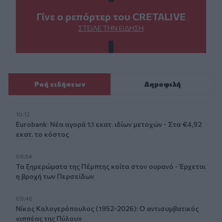
Γίνε ο ρεπόρτερ του CRETALIVE
ΣΤΕΊΛΕ ΤΗΝ ΕΊΔΗΣΗ
Ροή ειδήσεων
Δημοφιλή
10:12
Eurobank: Νέα αγορά 1,1 εκατ. ιδίων μετοχών - Στα €4,92
εκατ. το κόστος
09:54
Τα ξημερώματα της Πέμπτης κοίτα στον ουρανό - Έρχεται
η βροχή των Περσείδων
09:46
Νίκος Καλογερόπουλος (1952-2026): O αντισυμβατικός
«ιππέας της Πύλου»