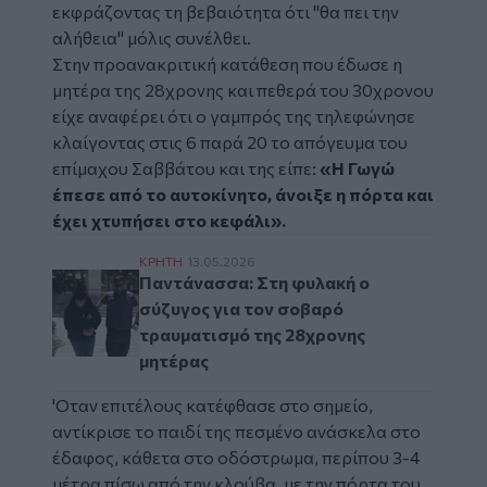
εκφράζοντας τη βεβαιότητα ότι "θα πει την
αλήθεια" μόλις συνέλθει.
Στην προανακριτική κατάθεση που έδωσε η
μητέρα της 28χρονης και πεθερά του 30χρονου
είχε αναφέρει ότι ο γαμπρός της τηλεφώνησε
κλαίγοντας στις 6 παρά 20 το απόγευμα του
επίμαχου Σαββάτου και της είπε:
«Η Γωγώ
έπεσε από το αυτοκίνητο, άνοιξε η πόρτα και
έχει χτυπήσει στο κεφάλι».
Παντάνασσα: Στη φυλακή ο σύζυγος για τ
ΚΡΗΤΗ
13.05.2026
Παντάνασσα: Στη φυλακή ο
σύζυγος για τον σοβαρό
τραυματισμό της 28χρονης
μητέρας
'Οταν επιτέλους κατέφθασε στο σημείο,
αντίκρισε το παιδί της πεσμένο ανάσκελα στο
έδαφος, κάθετα στο οδόστρωμα, περίπου 3-4
μέτρα πίσω από την κλούβα, με την πόρτα του