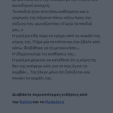
συνοδηγού ανοιχτή.
Τα παιδιά ήταν στα πίσω καθίσματα και ο
γαμπρός της πήγαινε πάνω-κάτω προς την
σύζυγο του, φωνάζοντας: «Γωγώ τα παιδιά
μας..»
Η μητέρα είδε αίμα να τρέχει από το κεφάλι της
κόρης της. Πήρε μία πετσέτα και την έβαλε από
κάτω. Φοβήθηκε να τη μετακινήσει…
Η 28χρονη είχε τις αισθήσεις της…
Η μητέρα φέρεται να κατέθεσε ότι η κόρη της
δεν της ανέφερε κάτι για το πώς έγινε το
συμβάν… Της έλεγε μόνο ότι ζαλίζεται και
πονάει το κεφάλι της.
Διαβάστε περισσότερες ειδήσεις από
την
Κρήτη
και το
Ηράκλειο