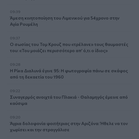
09:39
Άμεση κινητοποίηση του Λιμενικού για 54χρονο στην
Αγία Ρουμέλη
09:37
Ο σωσίας του Τομ Κρουζ που «τρέλανε» τους θαυμαστές
του: «Του μοιάζει περισσότερο απ’ ό,τι ο ίδιος»
09:28
Η Ρίκα Διαλυνά έγινε 95: Η φωτογραφία πάνω σε σκάφος
από τη δεκαετία του 1960
09:22
Συναγερμός ανοιχτά του Πλακιά - Θαλαμηγός έμεινε από
καύσιμα
09:20
Άγρια δολοφονία φοιτήτριας στην Αριζόνα: Ήθελε να τον
χωρίσει και την στραγγάλισε