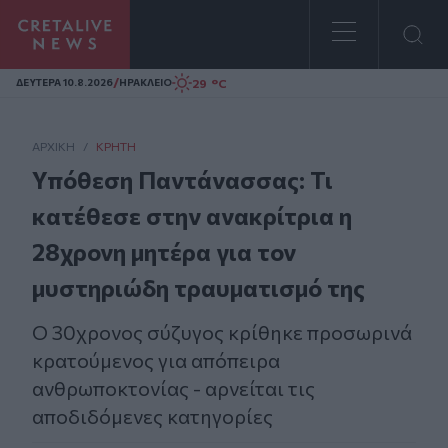
Homepage
/
29 °C
ΔΕΥΤΕΡΑ 10.8.2026
ΗΡΑΚΛΕΙΟ
ΑΡΧΙΚΗ
/
ΚΡΉΤΗ
Υπόθεση Παντάνασσας: Τι
κατέθεσε στην ανακρίτρια η
28χρονη μητέρα για τον
μυστηριώδη τραυματισμό της
Ο 30χρονος σύζυγος κρίθηκε προσωρινά
κρατούμενος για απόπειρα
ανθρωποκτονίας - αρνείται τις
αποδιδόμενες κατηγορίες