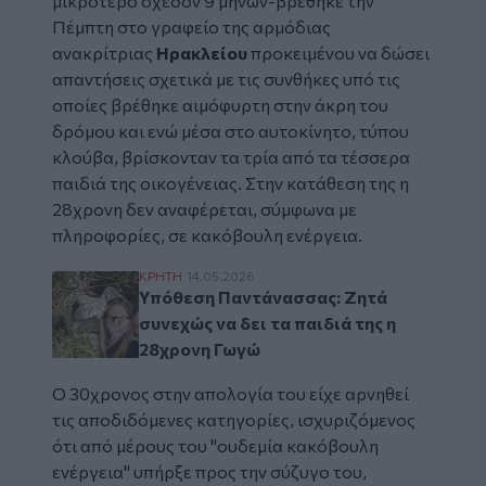
μικρότερο σχεδόν 9 μηνών-βρέθηκε την
Πέμπτη στο γραφείο της αρμόδιας
ανακρίτριας
Ηρακλείου
προκειμένου να δώσει
απαντήσεις σχετικά με τις συνθήκες υπό τις
οποίες βρέθηκε αιμόφυρτη στην άκρη του
δρόμου και ενώ μέσα στο αυτοκίνητο, τύπου
κλούβα, βρίσκονταν τα τρία από τα τέσσερα
παιδιά της οικογένειας. Στην κατάθεση της η
28χρονη δεν αναφέρεται, σύμφωνα με
πληροφορίες, σε κακόβουλη ενέργεια.
Υπόθεση Παντάνασσας: Ζητά συνεχώς να δε
ΚΡΗΤΗ
14.05.2026
Υπόθεση Παντάνασσας: Ζητά
συνεχώς να δει τα παιδιά της η
28χρονη Γωγώ
Ο 30χρονος στην απολογία του είχε αρνηθεί
τις αποδιδόμενες κατηγορίες, ισχυριζόμενος
ότι από μέρους του "ουδεμία κακόβουλη
ενέργεια" υπήρξε προς την σύζυγο του,