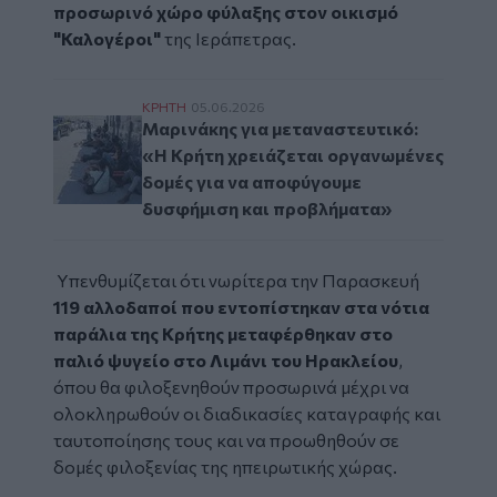
προσωρινό χώρο φύλαξης στον οικισμό
"Καλογέροι"
της Ιεράπετρας.
Μαρινάκης για μεταναστευτικό: «Η Κρήτη 
ΚΡΗΤΗ
05.06.2026
Μαρινάκης για μεταναστευτικό:
«Η Κρήτη χρειάζεται οργανωμένες
δομές για να αποφύγουμε
δυσφήμιση και προβλήματα»
Υπενθυμίζεται ότι νωρίτερα την Παρασκευή
119 αλλοδαποί που εντοπίστηκαν στα νότια
παράλια της Κρήτης μεταφέρθηκαν στο
παλιό ψυγείο στο Λιμάνι του Ηρακλείου
,
όπου θα φιλοξενηθούν προσωρινά μέχρι να
ολοκληρωθούν οι διαδικασίες καταγραφής και
ταυτοποίησης τους και να προωθηθούν σε
δομές φιλοξενίας της ηπειρωτικής χώρας.