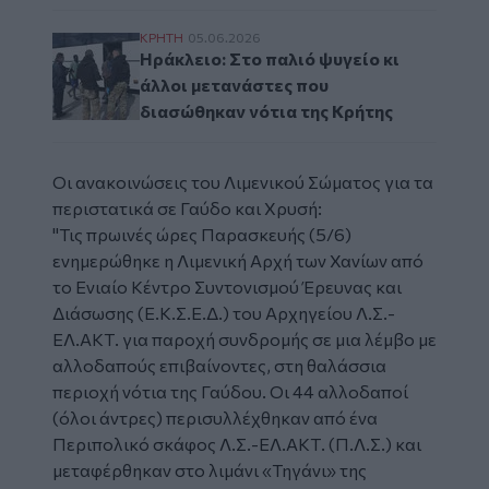
Ηράκλειο: Στο παλιό ψυγείο κι άλλοι μετα
ΚΡΗΤΗ
05.06.2026
Ηράκλειο: Στο παλιό ψυγείο κι
άλλοι μετανάστες που
διασώθηκαν νότια της Κρήτης
Οι ανακοινώσεις του Λιμενικού Σώματος για τα
περιστατικά σε Γαύδο και Χρυσή:
"Τις πρωινές ώρες Παρασκευής (5/6)
ενημερώθηκε η Λιμενική Αρχή των Χανίων από
το Ενιαίο Κέντρο Συντονισμού Έρευνας και
Διάσωσης (Ε.Κ.Σ.Ε.Δ.) του Αρχηγείου Λ.Σ.-
ΕΛ.ΑΚΤ. για παροχή συνδρομής σε μια λέμβο με
αλλοδαπούς επιβαίνοντες, στη θαλάσσια
περιοχή νότια της Γαύδου. Οι 44 αλλοδαποί
(όλοι άντρες) περισυλλέχθηκαν από ένα
Περιπολικό σκάφος Λ.Σ.-ΕΛ.ΑΚΤ. (Π.Λ.Σ.) και
μεταφέρθηκαν στο λιμάνι «Τηγάνι» της