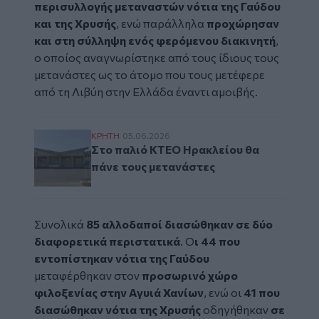
περισυλλογής μεταναστών νότια της Γαύδου
και της Χρυσής
, ενώ παράλληλα
προχώρησαν
και στη σύλληψη ενός φερόμενου διακινητή
,
ο οποίος αναγνωρίστηκε από τους ίδιους τους
μετανάστες
ως το άτομο που τους μετέφερε
από τη Λιβύη στην Ελλάδα έναντι αμοιβής.
Στο παλιό ΚΤΕΟ Ηρακλείου θα πάνε τους 
ΚΡΗΤΗ
05.06.2026
Στο παλιό ΚΤΕΟ Ηρακλείου θα
πάνε τους μετανάστες
Συνολικά
85 αλλοδαποί διασώθηκαν σε δύο
διαφορετικά περιστατικά
. Ο
ι 44 που
εντοπίστηκαν νότια της Γαύδου
μεταφέρθηκαν στον
προσωρινό χώρο
φιλοξενίας στην Αγυιά Χανίων
, ενώ οι
41 που
διασώθηκαν νότια της Χρυσής
οδηγήθηκαν
σε