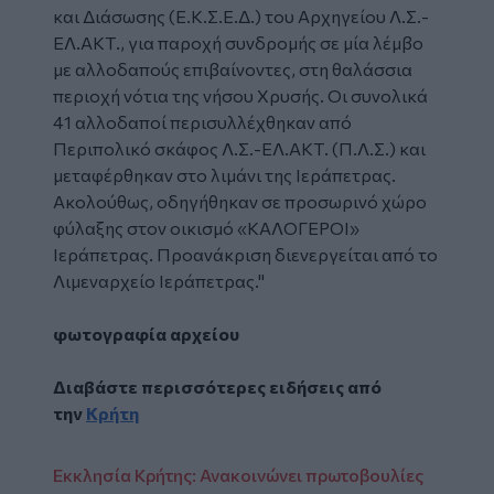
και Διάσωσης (Ε.Κ.Σ.Ε.Δ.) του Αρχηγείου Λ.Σ.-
ΕΛ.ΑΚΤ., για παροχή συνδρομής σε μία λέμβο
με αλλοδαπούς επιβαίνοντες, στη θαλάσσια
περιοχή νότια της νήσου Χρυσής. Οι συνολικά
41 αλλοδαποί περισυλλέχθηκαν από
Περιπολικό σκάφος Λ.Σ.-ΕΛ.ΑΚΤ. (Π.Λ.Σ.) και
μεταφέρθηκαν στο λιμάνι της Ιεράπετρας.
Ακολούθως, οδηγήθηκαν σε προσωρινό χώρο
φύλαξης στον οικισμό «ΚΑΛΟΓΕΡΟΙ»
Ιεράπετρας. Προανάκριση διενεργείται από το
Λιμεναρχείο Ιεράπετρας."
φωτογραφία αρχείου
Διαβάστε περισσότερες ειδήσεις από
την
Κρήτη
Εκκλησία Κρήτης: Ανακοινώνει πρωτοβουλίες