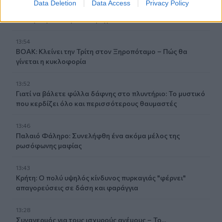
Data Deletion
Data Access
Privacy Policy
Χαλκιδική: Στο «Παπαγεωργίου» οδηγός μοτοσικλέτας
που τραυματίστηκε σε τροχαίο
13:54
ΒΟΑΚ: Κλείνει την Τρίτη στον Ξηροπόταμο – Πώς θα
γίνεται η κυκλοφορία
13:52
Γιατί να βάλετε φύλλα δάφνης στο πλυντήριο: Το μυστικό
που κερδίζει όλο και περισσότερους θαυμαστές
13:46
Παλαιό Φάληρο: Συνελήφθη ένα ακόμα μέλος της
ρωσόφωνης μαφίας
13:43
Κρήτη: Ο πολύ υψηλός κίνδυνος πυρκαγιάς "φέρνει"
απαγορεύσεις σε δάση και φαράγγια
13:28
Συναγερμός για τους ισχυρούς ανέμους – Το...