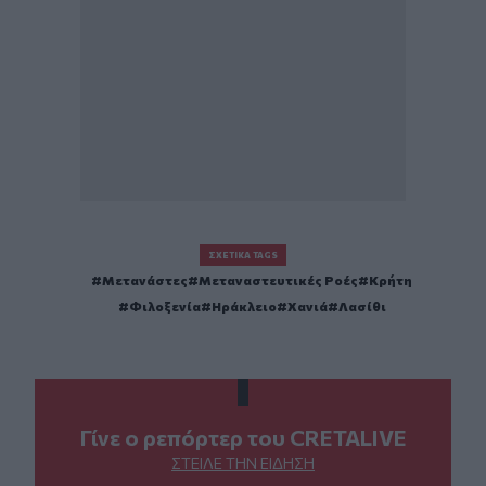
ΣΧΕΤΙΚΆ TAGS
Μετανάστες
Μεταναστευτικές Ροές
Κρήτη
Φιλοξενία
Ηράκλειο
Χανιά
Λασίθι
Γίνε ο ρεπόρτερ του CRETALIVE
ΣΤΕΊΛΕ ΤΗΝ ΕΊΔΗΣΗ