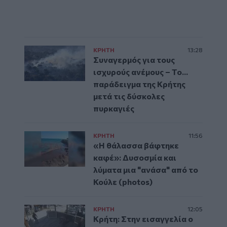
ΚΡΗΤΗ
13:28
Συναγερμός για τους
ισχυρούς ανέμους – Το...
παράδειγμα της Κρήτης
μετά τις δύσκολες
πυρκαγιές
ΚΡΗΤΗ
11:56
«Η θάλασσα βάφτηκε
καφέ»: Δυσοσμία και
λύματα μια "ανάσα" από το
Κούλε (photos)
ΚΡΗΤΗ
12:05
Κρήτη: Στην εισαγγελία ο