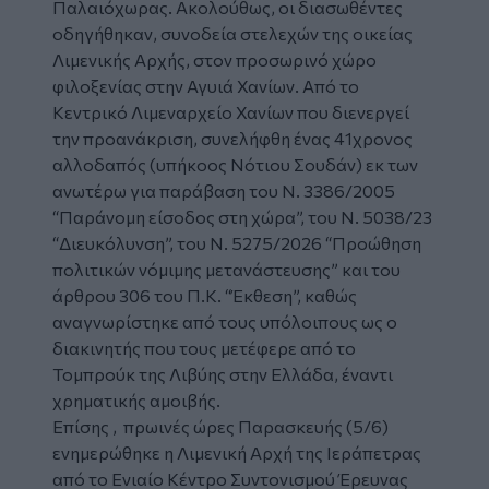
Παλαιόχωρας. Ακολούθως, οι διασωθέντες
οδηγήθηκαν, συνοδεία στελεχών της οικείας
Λιμενικής Αρχής, στον προσωρινό χώρο
φιλοξενίας στην Αγυιά Χανίων. Από το
Κεντρικό Λιμεναρχείο Χανίων που διενεργεί
την προανάκριση, συνελήφθη ένας 41χρονος
αλλοδαπός (υπήκοος Νότιου Σουδάν) εκ των
ανωτέρω για παράβαση του Ν. 3386/2005
“Παράνομη είσοδος στη χώρα”, του Ν. 5038/23
“Διευκόλυνση”, του Ν. 5275/2026 “Προώθηση
πολιτικών νόμιμης μετανάστευσης” και του
άρθρου 306 του Π.Κ. “Έκθεση”, καθώς
αναγνωρίστηκε από τους υπόλοιπους ως ο
διακινητής που τους μετέφερε από το
Τομπρούκ της Λιβύης στην Ελλάδα, έναντι
χρηματικής αμοιβής.
Επίσης , πρωινές ώρες Παρασκευής (5/6)
ενημερώθηκε η Λιμενική Αρχή της Ιεράπετρας
από το Ενιαίο Κέντρο Συντονισμού Έρευνας