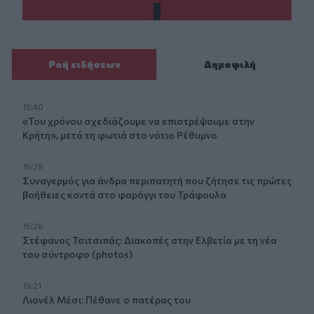
Ροή ειδήσεων
Δημοφιλή
15:40
«Του χρόνου σχεδιάζουμε να επιστρέψουμε στην
Κρήτη», μετά τη φωτιά στο νότιο Ρέθυμνο
15:29
Συναγερμός για άνδρα περιπατητή που ζήτησε τις πρώτες
βοήθειες κοντά στο φαράγγι του Τράφουλα
15:26
Στέφανος Τσιτσιπάς: Διακοπές στην Ελβετία με τη νέα
του σύντροφο (photos)
15:21
Λιονέλ Μέσι: Πέθανε ο πατέρας του