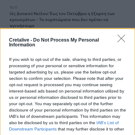
15:17
Ιός Δυτικού Νείλου: Έως τον Οκτώβριο η έξαρση των
κρουσμάτων - Τα συμπτώματα που δεν πρέπει να
αγνοήσουμε
15:03
Cretalive -
Do Not Process My Personal
Information
Άμεση κι αποτελεσματική επέμβαση της πυροσβεστικής
για φωτιά στα Νέα Ρούματα
If you wish to opt-out of the sale, sharing to third parties, or
14:59
processing of your personal or sensitive information for
Θρίλερ στον Λυκαβηττό: Σε 57χρονη γυναίκα από την
targeted advertising by us, please use the below opt-out
Κυψέλη ανήκει η σορός (photos)
section to confirm your selection. Please note that after your
opt-out request is processed you may continue seeing
14:52
interest-based ads based on personal information utilized by
Πνιγμοί στην Ελλάδα: Γιατί κινδυνεύουν περισσότερο οι
us or personal information disclosed to third parties prior to
άνω των 60 – Οι οδηγίες για ασφαλές κολύμπι
your opt-out. You may separately opt-out of the further
disclosure of your personal information by third parties on the
14:42
IAB’s list of downstream participants. This information may
Αλέξης Τσίπρας: Στις 2 Σεπτεμβρίου η παρουσίαση του
also be disclosed by us to third parties on the
IAB’s List of
οικονομικού προγράμματος της ΕΛ.Α.Σ.
Downstream Participants
that may further disclose it to other