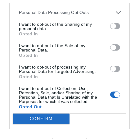
third parties.
14:37
Personal Data Processing Opt Outs
ΟΦΗ: Η τρίτη φανέλα για τη νέα σεζόν - «Το πορτοκαλί
που κουβαλά την ιστορία μας»
I want to opt-out of the Sharing of my
personal data.
14:34
Opted In
Χαμός με τον Μπρούκλιν Μπέκαμ που έβρασε ζυμαρικά
με θαλασσινό νερό (video)
I want to opt-out of the Sale of my
Personal Data.
Opted In
14:26
Καλοκαίρι και αλλεργίες: Πότε απαιτείται προσοχή και
I want to opt-out of processing my
Personal Data for Targeted Advertising.
ποια συμπτώματα δεν πρέπει να αγνοούμε
Opted In
14:23
I want to opt-out of Collection, Use,
ΟΦΗ: Φουλάρει για sold out στο Σούπερ Καπ με την ΑΕΚ!
Retention, Sale, and/or Sharing of my
Personal Data that Is Unrelated with the
Purposes for which it was collected.
14:12
Opted Out
Φρουροί της Επανάστασης: Το άνοιγμα των Στενών του
Ορμούζ δεν σχετίζεται με τις διαπραγματεύσεις
CONFIRM
Τεχεράνης - Ομάν
14:04