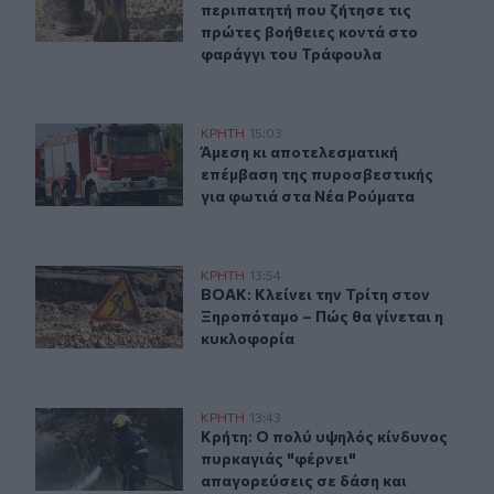
περιπατητή που ζήτησε τις
πρώτες βοήθειες κοντά στο
φαράγγι του Τράφουλα
Άμεση κι αποτελεσματική επέμβαση της πυροσβεστικής
ΚΡΗΤΗ
15:03
Άμεση κι αποτελεσματική επέμβαση
Άμεση κι αποτελεσματική
επέμβαση της πυροσβεστικής
για φωτιά στα Νέα Ρούματα
ΒΟΑΚ: Κλείνει την Τρίτη στον Ξηροπόταμο – Πώς θα γίν
ΚΡΗΤΗ
13:54
ΒΟΑΚ: Κλείνει την Τρίτη στον Ξηρο
ΒΟΑΚ: Κλείνει την Τρίτη στον
Ξηροπόταμο – Πώς θα γίνεται η
κυκλοφορία
Κρήτη: Ο πολύ υψηλός κίνδυνος πυρκαγιάς "φέρνει" απ
ΚΡΗΤΗ
13:43
Κρήτη: Ο πολύ υψηλός κίνδυνος πυρ
Κρήτη: Ο πολύ υψηλός κίνδυνος
πυρκαγιάς "φέρνει"
απαγορεύσεις σε δάση και