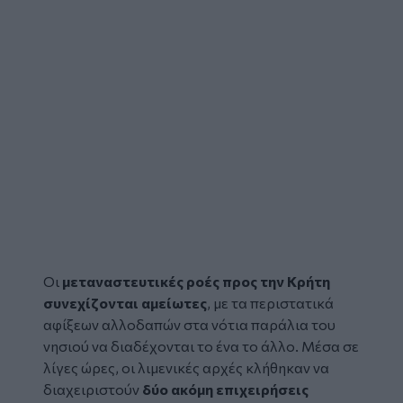
Οι
μεταναστευτικές ροές
προς την
Κρήτη
συνεχίζονται αμείωτες
, με τα περιστατικά
αφίξεων αλλοδαπών στα νότια παράλια του
νησιού να διαδέχονται το ένα το άλλο. Μέσα σε
λίγες ώρες, οι λιμενικές αρχές κλήθηκαν να
διαχειριστούν
δύο ακόμη επιχειρήσεις