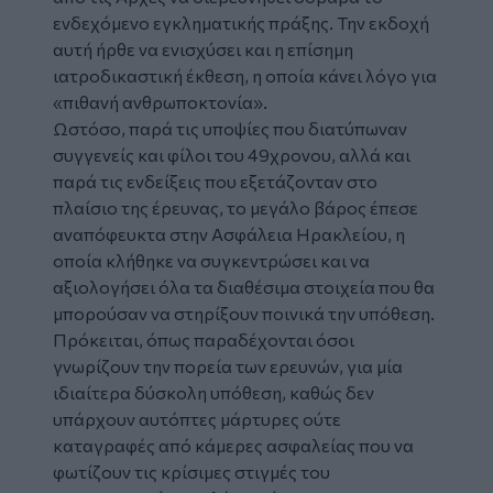
ενδεχόμενο εγκληματικής πράξης. Την εκδοχή
αυτή ήρθε να ενισχύσει και η επίσημη
ιατροδικαστική έκθεση, η οποία κάνει λόγο για
«πιθανή ανθρωποκτονία».
Ωστόσο, παρά τις υποψίες που διατύπωναν
συγγενείς και φίλοι του 49χρονου, αλλά και
παρά τις ενδείξεις που εξετάζονταν στο
πλαίσιο της έρευνας, το μεγάλο βάρος έπεσε
αναπόφευκτα στην Ασφάλεια Ηρακλείου, η
οποία κλήθηκε να συγκεντρώσει και να
αξιολογήσει όλα τα διαθέσιμα στοιχεία που θα
μπορούσαν να στηρίξουν ποινικά την υπόθεση.
Πρόκειται, όπως παραδέχονται όσοι
γνωρίζουν την πορεία των ερευνών, για μία
ιδιαίτερα δύσκολη υπόθεση, καθώς δεν
υπάρχουν αυτόπτες μάρτυρες ούτε
καταγραφές από κάμερες ασφαλείας που να
φωτίζουν τις κρίσιμες στιγμές του