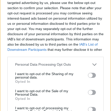
μητέρα της που χάθηκε στην εμπρηστική επίθεση
targeted advertising by us, please use the below opt-out
section to confirm your selection. Please note that after your
12:42
opt-out request is processed you may continue seeing
Μαρινάκης για Αλ. Τσίπρα: Η συλλογική μνήμη δεν σβήνει
interest-based ads based on personal information utilized by
τόσο εύκολα όσο εκείνος πιστεύει
us or personal information disclosed to third parties prior to
your opt-out. You may separately opt-out of the further
12:41
disclosure of your personal information by third parties on the
Κικίλιας: «Έρχονται 420 νέες προσλήψεις στο Λιμενικό
IAB’s list of downstream participants. This information may
Σώμα»
also be disclosed by us to third parties on the
IAB’s List of
Downstream Participants
that may further disclose it to other
third parties.
12:34
Νέο ρεκόρ για την "Οδύσσεια" - Η πιο επιτυχημένη ταινία
του Νόλαν
Personal Data Processing Opt Outs
I want to opt-out of the Sharing of my
12:22
personal data.
Φωτιά στον Κουβαρά: Καλύτερη η εικόνα, συνεχίζεται η
Opted In
μάχη με τις εστίες - Βίντεο & φωτογραφίες
I want to opt-out of the Sale of my
Personal Data.
12:20
Opted In
«Ακούμε, Τρώμε και Πίνουμε Κρητικά»: Τα πανηγύρια
γίνονται «όχημα» για τα προϊόντα της Κρήτης
I want to opt-out of processing my