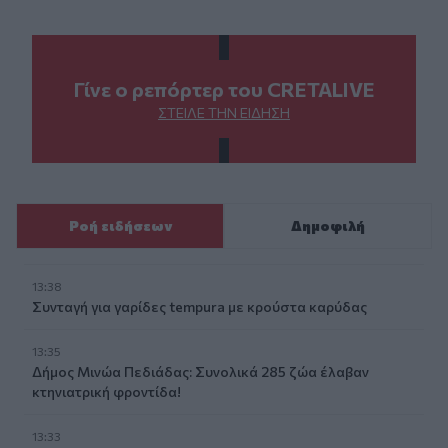
Γίνε ο ρεπόρτερ του CRETALIVE
ΣΤΕΊΛΕ ΤΗΝ ΕΊΔΗΣΗ
Ροή ειδήσεων
Δημοφιλή
13:38
Συνταγή για γαρίδες tempura με κρούστα καρύδας
13:35
Δήμος Μινώα Πεδιάδας: Συνολικά 285 ζώα έλαβαν
κτηνιατρική φροντίδα!
13:33