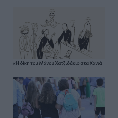
«Η δίκη του Μάνου Χατζιδάκι» στα Χανιά