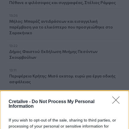
Πέθανε ο φιλόσοφος και συγγραφέας, Στέλιος Ράμφος
13:26
Μήλος: Μπαράζ αντιδράσεων και εισαγγελική
παρέμβαση για το ελικόπτερο που προσγειώθηκε στο
Σαρακήνικο
13:22
Δήμος Φαιστού: Εκδήλωση Μνήμης Πεσόντων
Σκουρβούλων
13:11
Περιφέρεια Κρήτης: Μισό εκατομ. ευρώ για έργα οδικής
ασφάλειας
12:56
Έρχονται νέες προσλήψεις στο Λιμενικό - "Ενισχύσαμε
Cretalive -
Do Not Process My Personal
Information
ήδη την Κρήτη" λέει ο Κικίλιας
12:49
If you wish to opt-out of the sale, sharing to third parties, or
Αφροδίτη Νέστορα: Η σπαρακτική ανάρτηση για τη
processing of your personal or sensitive information for