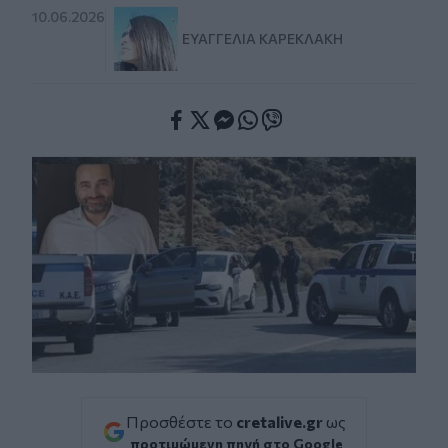
10.06.2026
ΕΥΑΓΓΕΛΊΑ ΚΑΡΕΚΛΆΚΗ
Facebook
Twitter
Messenger
Whatsapp
Viber
Προσθέστε το
cretalive.gr
ως
προτιμώμενη πηγή στο Google