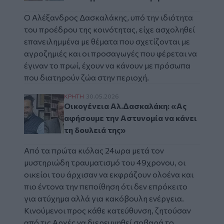
Ο Αλέξανδρος Δασκαλάκης, υπό την ιδιότητα
του προέδρου της κοινότητας, είχε ασχοληθεί
επανειλημμένα με θέματα που σχετίζονται με
αγροζημιές και οι προσαγωγές που φέρεται να
έγιναν το πρωί, έχουν να κάνουν με πρόσωπα
που διατηρούν ζώα στην περιοχή.
Οικογένεια Αλ.Δασκαλάκη: «Ας αφήσουμε τη
ΚΡΗΤΗ
30.05.2026
Οικογένεια Αλ.Δασκαλάκη: «Ας
αφήσουμε την Αστυνομία να κάνει
τη δουλειά της»
Από τα πρώτα κιόλας 24ωρα μετά τον
μυστηριώδη τραυματισμό του 49χρονου, οι
οικείοι του άρχισαν να εκφράζουν ολοένα και
πιο έντονα την πεποίθηση ότι δεν επρόκειτο
για ατύχημα αλλά για κακόβουλη ενέργεια.
Κινούμενοι προς κάθε κατεύθυνση, ζητούσαν
από τις Αρχές να διερευνηθεί σοβαρά το