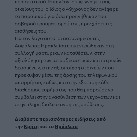
περιστατικού. Επιπλέον, σύμφωνα με τους
οικείους του, ο ίδιος ο 49χρονος δεν ανέφερε
το παραμικρό για όσα προηγήθηκαν του
σοβαρού τραυματισμού του, πριν χάσει τις
αισθήσεις του.
Για τον λόγο αυτό, οι αστυνομικοί της
Ασφάλειας Ηρακλείου επικεντρώθηκαν στη
συλλογή μαρτυρικών καταθέσεων, στην
αξιολόγηση των ιατροδικαστικών και ιατρικών
δεδομένων, στην αξιοποίηση στοιχείων που
προέκυψαν μέσω της άρσης του τηλεφωνικού
απορρήτου, καθώς και στην εξέταση κάθε
διαθέσιμου ευρήματος που θα μπορούσε να
συμβάλει στην ανασύνθεση των γεγονότων και
στην πλήρη διαλεύκανση της υπόθεσης.
Διαβάστε περισσότερες ειδήσεις από
την
Κρήτη
και το
Ηράκλειο