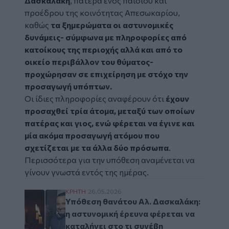
Δασκαλάκη
, πατέρα ενός παιδιού και
προέδρου της κοινότητας Απεσωκαρίου,
καθώς
τα ξημερώματα οι αστυνομικές
δυνάμεις- σύμφωνα με πληροφορίες από
κατοίκους της περιοχής αλλά και από το
οικείο περιβάλλον του θύματος-
προχώρησαν σε επιχείρηση με στόχο την
προσαγωγή υπόπτων.
Οι ίδιες πληροφορίες αναφέρουν ότι
έχουν
προσαχθεί τρία άτομα, μεταξύ των οποίων
πατέρας και γιος, ενώ φέρεται να έγινε και
μία ακόμα προσαγωγή ατόμου που
σχετίζεται με τα άλλα δύο πρόσωπα
.
Περισσότερα για την υπόθεση αναμένεται να
γίνουν γνωστά εντός της ημέρας.
Υπόθεση θανάτου Αλ. Δασκαλάκη: η αστυνομ
ΚΡΗΤΗ
26.05.2026
Υπόθεση θανάτου Αλ. Δασκαλάκη:
η αστυνομική έρευνα φέρεται να
καταλήγει στο τι συνέβη