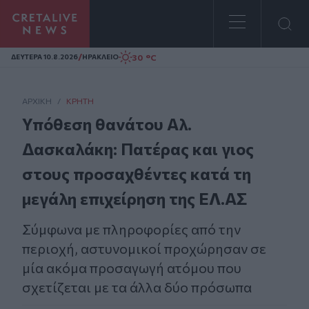
Homepage
/
30 °C
ΔΕΥΤΕΡΑ 10.8.2026
ΗΡΑΚΛΕΙΟ
ΑΡΧΙΚΗ
/
ΚΡΉΤΗ
Υπόθεση θανάτου Αλ.
Δασκαλάκη: Πατέρας και γιος
στους προσαχθέντες κατά τη
μεγάλη επιχείρηση της ΕΛ.ΑΣ
Σύμφωνα με πληροφορίες από την
περιοχή, αστυνομικοί προχώρησαν σε
μία ακόμα προσαγωγή ατόμου που
σχετίζεται με τα άλλα δύο πρόσωπα