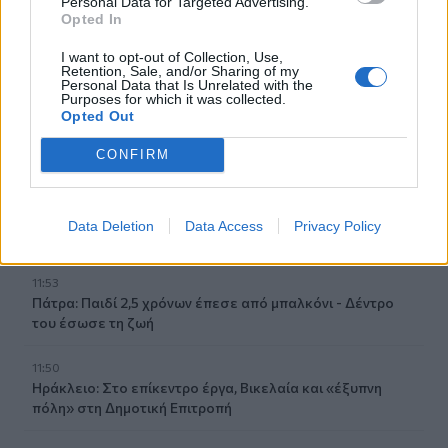
Personal Data for Targeted Advertising.
Opted In
12:17
Λ. Μενδώνη για Ν. Καλογερόπουλο: Υπηρέτησε την τέχνη
I want to opt-out of Collection, Use,
«με αφοσίωση, ήθος και ανιδιοτέλεια»
Retention, Sale, and/or Sharing of my
Personal Data that Is Unrelated with the
Purposes for which it was collected.
12:10
Opted Out
Ηράκλειο: Με επιτυχία ολοκληρώθηκε η δράση
«Μαγειρέματα – Ιστορίες χωρίς Σύνορα»
CONFIRM
12:02
Χερσόνησος: Τίμησαν τη μνήμη και την προσφορά του
Data Deletion
Data Access
Privacy Policy
Μενέλαου Παρλαμά - Φωτογραφίες
11:53
Πάτρα: Παιδί 2,5 χρόνων έπεσε από μπαλκόνι - Δέντρο
του έσωσε τη ζωή
11:50
Ηράκλειο: Στο επίκεντρο έργα, Βικελαία και «έξυπνη
πόλη» στη Δημοτική Επιτροπή