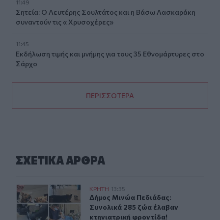
11:49
Σητεία: Ο Λευτέρης Σουλτάτος και η Βάσω Λασκαράκη
συναντούν τις « Χρυσοχέρες»
11:45
Εκδήλωση τιμής και μνήμης για τους 35 Εθνομάρτυρες στο
Σάρχο
ΠΕΡΙΣΣΟΤΕΡΑ
ΣΧΕΤΙΚA AΡΘΡΑ
Δήμος Μινώα Πεδιάδας: Συνολικά 285 ζώα έλαβαν κτην
ΚΡΗΤΗ
13:35
Δήμος Μινώα Πεδιάδας: Συνολικά 2
Δήμος Μινώα Πεδιάδας:
Συνολικά 285 ζώα έλαβαν
κτηνιατρική φροντίδα!