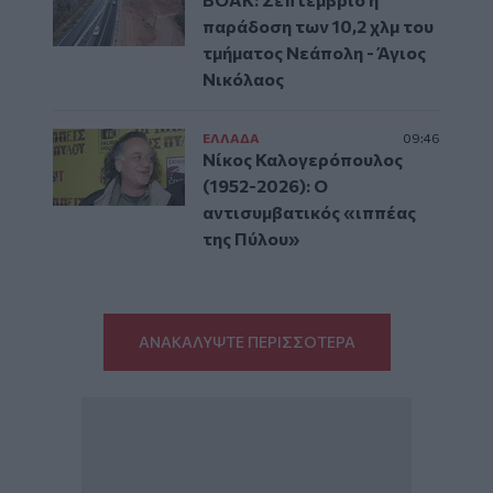
παράδοση των 10,2 χλμ του
τμήματος Νεάπολη - Άγιος
Νικόλαος
ΕΛΛAΔΑ
09:46
Νίκος Καλογερόπουλος
(1952-2026): O
αντισυμβατικός «ιππέας
της Πύλου»
ΑΝΑΚΑΛΥΨΤΕ ΠΕΡΙΣΣΟΤΕΡΑ