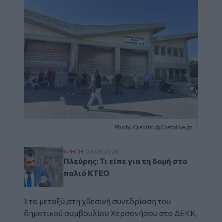
Photo Credits: @Cretalive.gr
Πλεύρης: Τι είπε για τη δομή στο παλιό ΚΤ
ΚΡΗΤΗ
09.06.2026
Πλεύρης: Τι είπε για τη δομή στο
παλιό ΚΤΕΟ
Στο μεταξύ,στη χθεσινή
συνεδρίαση του
δημοτικού συμβουλίου
Χερσονήσου στο ΔΕΚΚ,