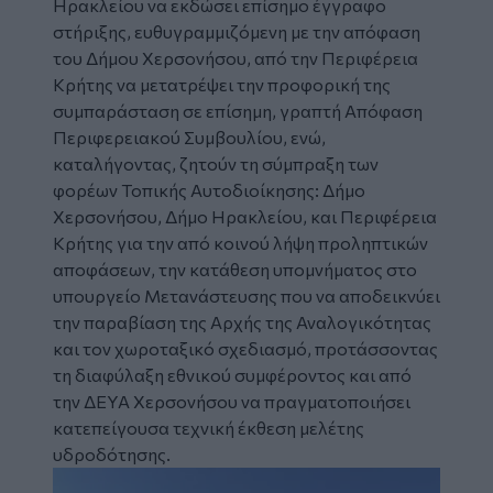
Ηρακλείου να εκδώσει επίσημο έγγραφο
στήριξης, ευθυγραμμιζόμενη με την απόφαση
του Δήμου Χερσονήσου, από την Περιφέρεια
Κρήτης να μετατρέψει την προφορική της
συμπαράσταση σε επίσημη, γραπτή Απόφαση
Περιφερειακού Συμβουλίου, ενώ,
καταλήγοντας, ζητούν τη σύμπραξη των
φορέων Τοπικής Αυτοδιοίκησης: Δήμο
Χερσονήσου, Δήμο Ηρακλείου, και Περιφέρεια
Κρήτης για την από κοινού λήψη προληπτικών
αποφάσεων, την κατάθεση υπομνήματος στο
υπουργείο Μετανάστευσης που να αποδεικνύει
την παραβίαση της Αρχής της Αναλογικότητας
και τον χωροταξικό σχεδιασμό, προτάσσοντας
τη διαφύλαξη εθνικού συμφέροντος και από
την ΔΕΥΑ Χερσονήσου να πραγματοποιήσει
κατεπείγουσα τεχνική έκθεση μελέτης
υδροδότησης.
Image