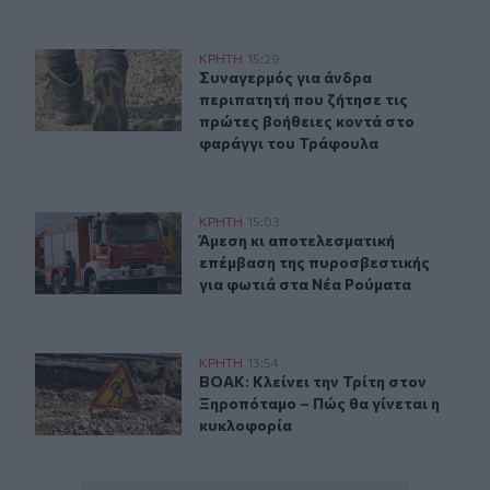
Συναγερμός για άνδρα περιπατητή που ζήτησε τις πρώτ
ΚΡΗΤΗ
15:29
Συναγερμός για άνδρα περιπατητή 
Συναγερμός για άνδρα
περιπατητή που ζήτησε τις
πρώτες βοήθειες κοντά στο
φαράγγι του Τράφουλα
Άμεση κι αποτελεσματική επέμβαση της πυροσβεστικής
ΚΡΗΤΗ
15:03
Άμεση κι αποτελεσματική επέμβαση
Άμεση κι αποτελεσματική
επέμβαση της πυροσβεστικής
για φωτιά στα Νέα Ρούματα
ΒΟΑΚ: Κλείνει την Τρίτη στον Ξηροπόταμο – Πώς θα γίν
ΚΡΗΤΗ
13:54
ΒΟΑΚ: Κλείνει την Τρίτη στον Ξηρο
ΒΟΑΚ: Κλείνει την Τρίτη στον
Ξηροπόταμο – Πώς θα γίνεται η
κυκλοφορία