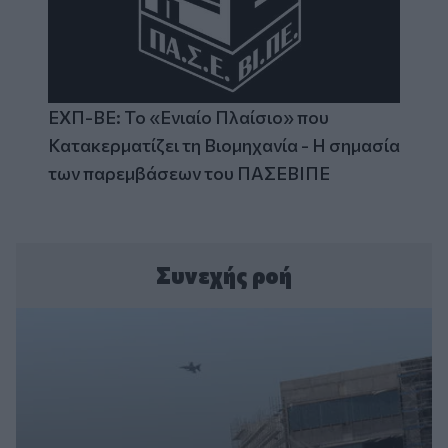
ΕΧΠ-ΒΕ: Το «Ενιαίο Πλαίσιο» που
Κατακερματίζει τη Βιομηχανία - Η σημασία
των παρεμβάσεων του ΠΑΣΕΒΙΠΕ
Συνεχής ροή