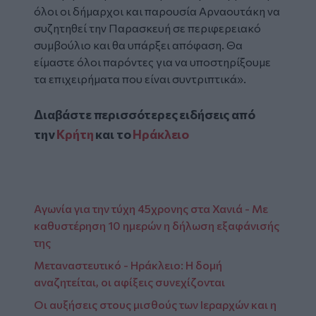
όλοι οι δήμαρχοι και παρουσία Αρναουτάκη να
συζητηθεί την Παρασκευή σε περιφερειακό
συμβούλιο και θα υπάρξει απόφαση. Θα
είμαστε όλοι παρόντες για να υποστηρίξουμε
τα επιχειρήματα που είναι συντριπτικά»
.
Διαβάστε περισσότερες ειδήσεις από
την
Κρήτη
και το
Ηράκλειο
Aγωνία για την τύχη 45χρονης στα Χανιά - Με
καθυστέρηση 10 ημερών η δήλωση εξαφάνισής
της
Μεταναστευτικό - Ηράκλειο: Η δομή
αναζητείται, οι αφίξεις συνεχίζονται
Οι αυξήσεις στους μισθούς των Ιεραρχών και η