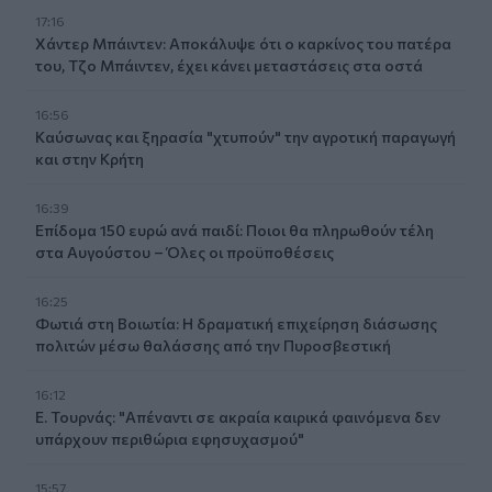
17:16
Χάντερ Μπάιντεν: Αποκάλυψε ότι ο καρκίνος του πατέρα
του, Τζο Μπάιντεν, έχει κάνει μεταστάσεις στα οστά
16:56
Καύσωνας και ξηρασία "χτυπούν" την αγροτική παραγωγή
και στην Κρήτη
16:39
Επίδομα 150 ευρώ ανά παιδί: Ποιοι θα πληρωθούν τέλη
στα Αυγούστου – Όλες οι προϋποθέσεις
16:25
Φωτιά στη Βοιωτία: Η δραματική επιχείρηση διάσωσης
πολιτών μέσω θαλάσσης από την Πυροσβεστική
16:12
Ε. Τουρνάς: "Απέναντι σε ακραία καιρικά φαινόμενα δεν
υπάρχουν περιθώρια εφησυχασμού"
15:57