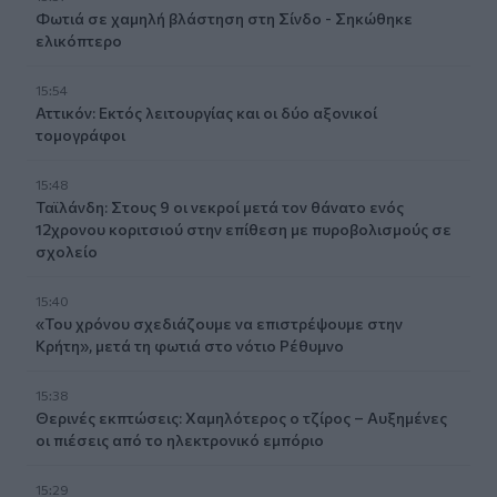
Φωτιά σε χαμηλή βλάστηση στη Σίνδο - Σηκώθηκε
ελικόπτερο
15:54
Αττικόν: Εκτός λειτουργίας και οι δύο αξονικοί
τομογράφοι
15:48
Ταϊλάνδη: Στους 9 οι νεκροί μετά τον θάνατο ενός
12χρονου κοριτσιού στην επίθεση με πυροβολισμούς σε
σχολείο
15:40
«Του χρόνου σχεδιάζουμε να επιστρέψουμε στην
Κρήτη», μετά τη φωτιά στο νότιο Ρέθυμνο
15:38
Θερινές εκπτώσεις: Χαμηλότερος ο τζίρος – Αυξημένες
οι πιέσεις από το ηλεκτρονικό εμπόριο
15:29