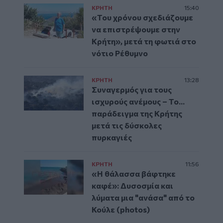
ΚΡΗΤΗ
15:40
«Του χρόνου σχεδιάζουμε
να επιστρέψουμε στην
Κρήτη», μετά τη φωτιά στο
νότιο Ρέθυμνο
ΚΡΗΤΗ
13:28
Συναγερμός για τους
ισχυρούς ανέμους – Το...
παράδειγμα της Κρήτης
μετά τις δύσκολες
πυρκαγιές
ΚΡΗΤΗ
11:56
«Η θάλασσα βάφτηκε
καφέ»: Δυσοσμία και
λύματα μια "ανάσα" από το
Κούλε (photos)