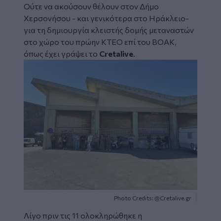
Ούτε να ακούσουν θέλουν στον Δήμο
Χερσονήσου - και γενικότερα στο Ηράκλειο-
για τη
δημιουργία κλειστής δομής μεταναστών
στο χώρο του πρώην ΚΤΕΟ επί του ΒΟΑΚ,
όπως έχει γράψει το
Cretalive
.
Image
Photo Credits: @Cretalive.gr
Λίγο πριν τις 11 ολοκληρώθηκε η