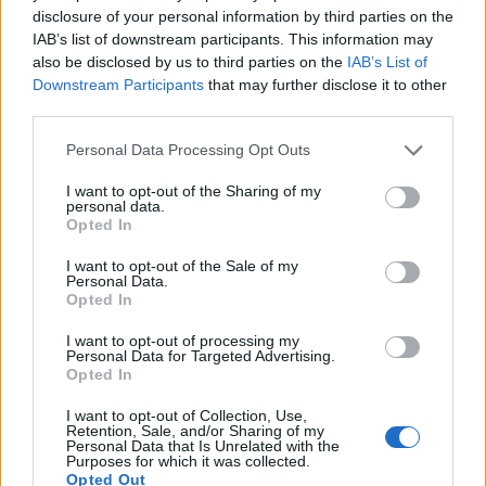
disclosure of your personal information by third parties on the
IAB’s list of downstream participants. This information may
also be disclosed by us to third parties on the
IAB’s List of
Downstream Participants
that may further disclose it to other
third parties.
ΣΧΕΤΙΚΆ TAGS
Δομή Μεταναστών
ΚΤΕΟ
Ηράκλειο
Personal Data Processing Opt Outs
Συγκέντρωση Διαμαρτυρίας
I want to opt-out of the Sharing of my
personal data.
Opted In
I want to opt-out of the Sale of my
Personal Data.
Γίνε ο ρεπόρτερ του CRETALIVE
Opted In
ΣΤΕΊΛΕ ΤΗΝ ΕΊΔΗΣΗ
I want to opt-out of processing my
Personal Data for Targeted Advertising.
Opted In
I want to opt-out of Collection, Use,
Retention, Sale, and/or Sharing of my
Ροή ειδήσεων
Δημοφιλή
Personal Data that Is Unrelated with the
Purposes for which it was collected.
Opted Out