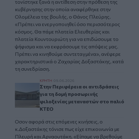
τονίστηκε ξανά η αντίθεση στην πρόθεση της
κυβέρνησης στην οποία
αναφέρθηκε στην
Ολομέλεια της βουλής, ο Θάνος Πλεύρης
.
«Πρέπει να ενεργοποιηθεί όσο περισσότερος
κόσμος. Θα πάμε πλατεία Ελευθερίας και
πλατεία Κουντουριώτη για να επιδώσουμε το
ψήφισμα και να εκφράσουμε τις απόψεις μας.
Πρέπει να κινηθούμε συντεταγμένα»
, ανέφερε
χαρακτηριστικά ο Ζαχαρίας Δοξαστάκης, κατά
τη συνεδρίαση.
Στην Περιφέρεια οι αντιδράσεις για τη δ
ΚΡΗΤΗ
09.06.2026
Στην Περιφέρεια οι αντιδράσεις
για τη δομή προσωρινής
φιλοξενίας μεταναστών στο παλιό
ΚΤΕΟ
Οσον αφορά στις επόμενες κινήσεις, ο
κ.Δοξαστάκης τόνισε πως είχε επικοινωνία με
Πλευρή και Αρναουτάκη.
«Είπαμε να βρεθούμε