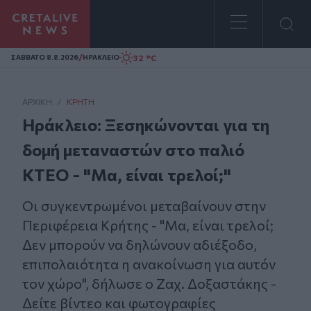
Homepage
/
32 °C
ΣAΒΒΑΤΟ 8.8.2026
ΗΡΑΚΛΕΙΟ
ΑΡΧΙΚΗ
/
ΚΡΉΤΗ
Ηράκλειο: Ξεσηκώνονται για τη
δομή μεταναστών στο παλιό
ΚΤΕΟ - "Μα, είναι τρελοί;"
Οι συγκεντρωμένοι μεταβαίνουν στην
Περιφέρεια Κρήτης - "Μα, είναι τρελοί;
Δεν μπορούν να δηλώνουν αδιέξοδο,
επιπολαιότητα η ανακοίνωση για αυτόν
τον χώρο", δήλωσε ο Ζαχ. Δοξαστάκης -
Δείτε βίντεο και φωτογραφίες