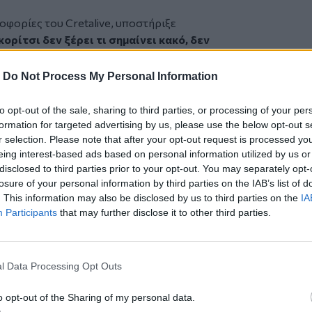
οφορίες του Cretalive, υποστήριξε
κορίτσι δεν ξέρει τι σημαίνει κακό, δεν
ος της, έχει άγνοια κινδύνου και δεν
αστάσεις, ακόμα και όταν είναι σε
-
Do Not Process My Personal Information
to opt-out of the sale, sharing to third parties, or processing of your per
formation for targeted advertising by us, please use the below opt-out s
κάρει η περιγραφή των δικαστικών Αρχών για την άγρια κα
r selection. Please note that after your opt-out request is processed y
ς: Σοκάρει η περιγραφή των
eing interest-based ads based on personal information utilized by us or
ών για την άγρια κακοποίηση
disclosed to third parties prior to your opt-out. You may separately opt-
losure of your personal information by third parties on the IAB’s list of
. This information may also be disclosed by us to third parties on the
IA
Participants
that may further disclose it to other third parties.
ότι η 26χρονη είχε ακούσει ξανά και
l Data Processing Opt Outs
ια στη ζωή, φέρεται να δυσκολεύεται να
ράκι. Ακόμα και όταν ενημερώθηκε ότι θα
o opt-out of the Sharing of my personal data.
ρατούμενη
, εμφανίστηκε και πάλι να μην