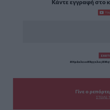
Κάντε εγγραφή στο 
ΣΧΕΤ
Ηράκλειο
Άγγελος
Μη
Γίνε ο ρεπόρτ
ΣΤΕΊΛΕ 