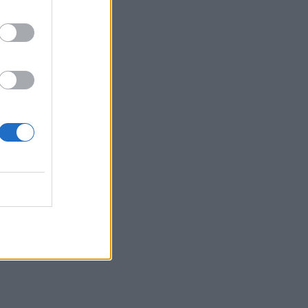
07:31
Σήμερα η δεύτερη πληρωμή των
δικαιούχων του Λογαριασμού Αγροτικής
Εστίας
07:25
Εορτολόγιο: Ποιοι γιορτάζουν σήμερα 7
Αυγούστου
07:17
Νέο Διεθνές Αεροδρόμιο Ηρακλείου:
Σήμερα οι υπογραφές για τα Συστήματα
Αεροναυτιλίας
07:10
Ταϋλάνδη: Μαθητής άνοιξε πυρ μέσα σε
σχολείο – Αναφορές για νεκρούς