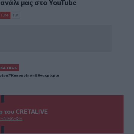
κανάλι μας στο
YouTube
ΙΚΆ TAGS
τέρα
Κακοποίηση
Ανακρίτρια
ερ του CRETALIVE
ΤΗΝ ΕΊΔΗΣΗ