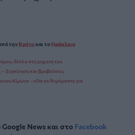
από την
Κρήτη
και το
Ηράκλειο
όμου, δίπλα στη μηχανή του
 – Συγκίνηση και βραβεύσεις
ρονου Κίμωνα - «Θα σε θυμόμαστε για
ο
Google News
και στο
Facebook