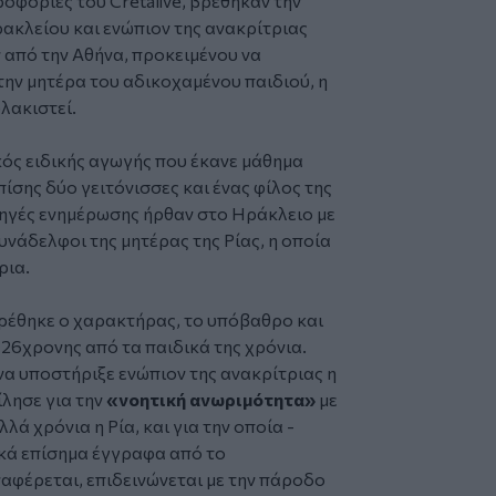
ροφορίες του Cretalive, βρέθηκαν την
κλείου και ενώπιον της ανακρίτριας
ν από την Αθήνα, προκειμένου να
 την
μητέρα
του αδικοχαμένου παιδιού, η
υλακιστεί.
κός ειδικής αγωγής που έκανε μάθημα
ίσης δύο γειτόνισσες και ένας φίλος της
ς πηγές ενημέρωσης ήρθαν στο Ηράκλειο με
υνάδελφοι της μητέρας της Ρίας, η οποία
ρια.
ρέθηκε ο χαρακτήρας, το υπόβαθρο και
26χρονης από τα παιδικά της χρόνια.
να υποστήριξε ενώπιον της ανακρίτριας η
μίλησε για την
«νοητική ανωριμότητα»
με
λά χρόνια η Ρία, και για την οποία -
κά επίσημα έγγραφα από το
φέρεται, επιδεινώνεται με την πάροδο