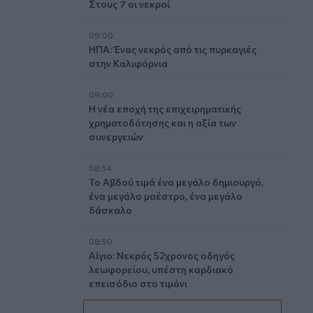
Στους 7 οι νεκροί
09:00
ΗΠΑ: Ένας νεκρός από τις πυρκαγιές
στην Καλιφόρνια
09:00
Η νέα εποχή της επιχειρηματικής
χρηματοδότησης και η αξία των
συνεργειών
08:54
Το Αβδού τιμά ένα μεγάλο δημιουργό,
ένα μεγάλο μαέστρο, ένα μεγάλο
δάσκαλο
08:50
Αίγιο: Νεκρός 52χρονος οδηγός
λεωφορείου, υπέστη καρδιακό
επεισόδιο στο τιμόνι