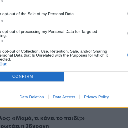
In
αλά»
φέρεται να σχολίασε, νομίζοντας
 εβδομάδες. Όλη της η
στάση
, από την
o opt-out of the Sale of my Personal Data.
καριστική υπόθεση μέχρι την σύλληψη
In
ε να χαρακτηριστεί
«άνευρη».
to opt-out of processing my Personal Data for Targeted
πατέρας του Άγγελου
ing.
χει κληθεί προκειμένου να απολογηθεί
In
ς Ηρακλείου και ο βιολογικός πατέρας
o opt-out of Collection, Use, Retention, Sale, and/or Sharing
 οι πληροφορίες του Cretalive,
ersonal Data that Is Unrelated with the Purposes for which it
lected.
η με βιντεοληπτικό υλικό που έχει
Out
ας.
Το υλικό αυτό φέρεται να έχει ληφθεί
ο που η 26χρονη, μαζί με το παιδί,
CONFIRM
ήτη, για να συγκατοικήσει με τον
ει προφυλακιστεί.
Data Deletion
Data Access
Privacy Policy
«Μαμά, τι κάνει το παιδί;» εξακολουθεί να ρωτάει η 26χρονη
ος: «Μαμά, τι κάνει το παιδί;»
 ρωτάει η 26χρονη