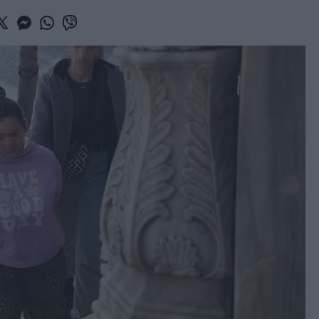
book
witter
Messenger
Whatsapp
Viber