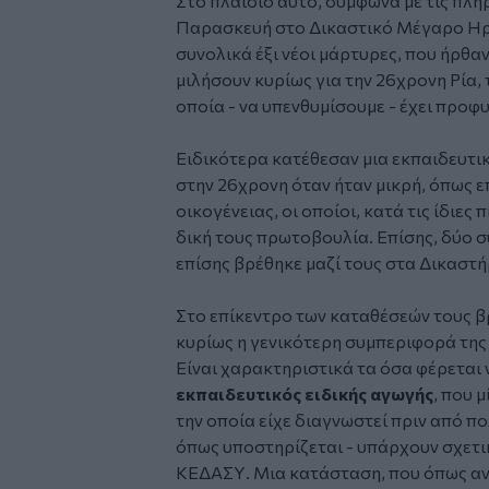
Στο πλαίσιο αυτό, σύμφωνα με τις πλη
Παρασκευή στο Δικαστικό Μέγαρο Ηρα
συνολικά έξι νέοι μάρτυρες, που ήρθα
μιλήσουν κυρίως για την 26χρονη Ρία,
οποία - να υπενθυμίσουμε - έχει προφ
Ειδικότερα κατέθεσαν μια εκπαιδευτι
στην 26χρονη όταν ήταν μικρή, όπως επ
οικογένειας, οι οποίοι, κατά τις ίδιε
δική τους πρωτοβουλία. Επίσης, δύο σ
επίσης βρέθηκε μαζί τους στα Δικαστή
Στο επίκεντρο των καταθέσεών τους β
κυρίως η γενικότερη συμπεριφορά της 
Είναι χαρακτηριστικά τα όσα φέρεται 
εκπαιδευτικός ειδικής αγωγής
, που 
την οποία είχε διαγνωστεί πριν από πολ
όπως υποστηρίζεται - υπάρχουν σχετι
ΚΕΔΑΣΥ. Μια κατάσταση, που όπως ανα