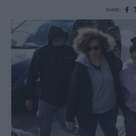
SHARE:
Face
T