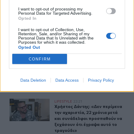
I want to opt-out of processing my
21:15
Personal Data for Targeted Advertising.
Opted In
Μουσική λαϊκή βραδιά στο Πάρκο Κνωσού την
Παρασκευή 7 Αυγούστου
I want to opt-out of Collection, Use,
Retention, Sale, and/or Sharing of my
Personal Data that Is Unrelated with the
Purposes for which it was collected.
ΠΕΡΙΣΣΟΤΕΡΑ
Opted Out
CONFIRM
Data Deletion
Data Access
Privacy Policy
ΣΧΕΤΙΚA AΡΘΡΑ
Χρήστος Δάντης: «Δεν περίμενα την αχαριστία, 22 χρόν
LIFESTYLE
22:21
Χρήστος Δάντης: «Δεν περίμενα την
Χρήστος Δάντης: «Δεν περίμενα
την αχαριστία, 22 χρόνια μετά
και συνάδελφοι προσπαθούν να
ξεχάσουν ότι έγραψα αυτό το
τραγούδι»