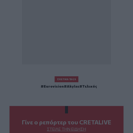
ΣΧΕΤΙΚΆ TAGS
Eurovision
Akylas
Τελικός
Γίνε ο ρεπόρτερ του CRETALIVE
ΣΤΕΊΛΕ ΤΗΝ ΕΊΔΗΣΗ