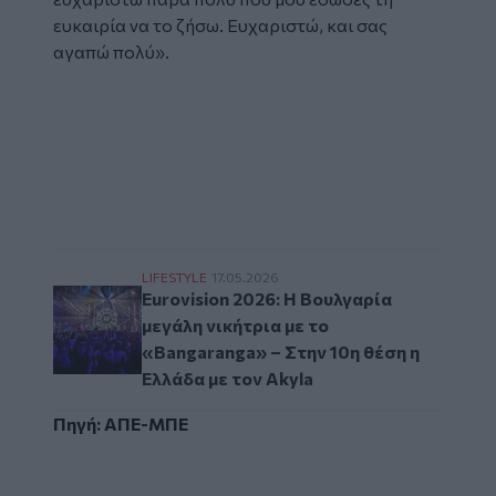
ευκαιρία να το ζήσω. Ευχαριστώ, και σας
αγαπώ πολύ».
Glomex
Video
Eurovision 2026: Η Βουλγαρία μεγάλη νικήτ
LIFESTYLE
17.05.2026
Eurovision 2026: Η Βουλγαρία
μεγάλη νικήτρια με το
«Bangaranga» – Στην 10η θέση η
Ελλάδα με τον Akyla
Πηγή: ΑΠΕ-ΜΠΕ