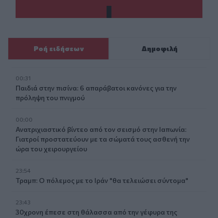
Ροή ειδήσεων
Δημοφιλή
00:31
Παιδιά στην πισίνα: 6 απαράβατοι κανόνες για την
πρόληψη του πνιγμού
00:00
Ανατριχιαστικό βίντεο από τον σεισμό στην Ιαπωνία:
Γιατροί προστατεύουν με τα σώματά τους ασθενή την
ώρα του χειρουργείου
23:54
Τραμπ: Ο πόλεμος με το Ιράν "θα τελειώσει σύντομα"
23:43
30χρονη έπεσε στη θάλασσα από την γέφυρα της