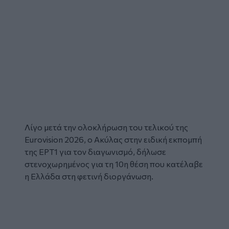
Λίγο μετά την ολοκλήρωση του τελικού της
Eurovision
2026, ο
Ακύλας
στην ειδική εκπομπή
της ΕΡΤ1 για τον διαγωνισμό, δήλωσε
στενοχωρημένος για τη 10η θέση που κατέλαβε
η Ελλάδα στη φετινή διοργάνωση.
Glomex
Video