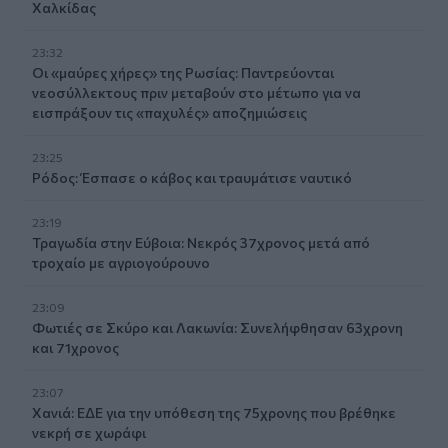
Χαλκίδας
23:32
Οι «μαύρες χήρες» της Ρωσίας: Παντρεύονται
νεοσύλλεκτους πριν μεταβούν στο μέτωπο για να
εισπράξουν τις «παχυλές» αποζημιώσεις
23:25
Ρόδος: Έσπασε ο κάβος και τραυμάτισε ναυτικό
23:19
Τραγωδία στην Εύβοια: Νεκρός 37χρονος μετά από
τροχαίο με αγριογούρουνο
23:09
Φωτιές σε Σκύρο και Λακωνία: Συνελήφθησαν 63χρονη
και 71χρονος
23:07
Χανιά: ΕΔΕ για την υπόθεση της 75χρονης που βρέθηκε
νεκρή σε χωράφι