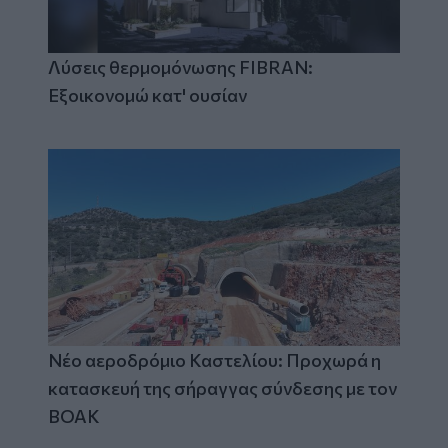
Λύσεις θερμομόνωσης FIBRAN:
Εξοικονομώ κατ' ουσίαν
Νέο αεροδρόμιο Καστελίου: Προχωρά η
κατασκευή της σήραγγας σύνδεσης με τον
ΒΟΑΚ