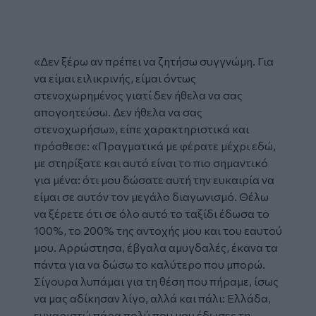
«Δεν ξέρω αν πρέπει να ζητήσω συγγνώμη. Για
να είμαι ειλικρινής, είμαι όντως
στενοχωρημένος γιατί δεν ήθελα να σας
απογοητεύσω. Δεν ήθελα να σας
στενοχωρήσω», είπε χαρακτηριστικά και
πρόσθεσε: «Πραγματικά με φέρατε μέχρι εδώ,
με στηρίξατε και αυτό είναι το πιο σημαντικό
για μένα: ότι μου δώσατε αυτή την ευκαιρία να
είμαι σε αυτόν τον μεγάλο διαγωνισμό. Θέλω
να ξέρετε ότι σε όλο αυτό το ταξίδι έδωσα το
100%, το 200% της αντοχής μου και του εαυτού
μου. Αρρώστησα, έβγαλα αμυγδαλές, έκανα τα
πάντα για να δώσω το καλύτερο που μπορώ.
Σίγουρα λυπάμαι για τη θέση που πήραμε, ίσως
να μας αδίκησαν λίγο, αλλά και πάλι: Ελλάδα,
ευχαριστώ πάρα πολύ που μου έδωσες τη