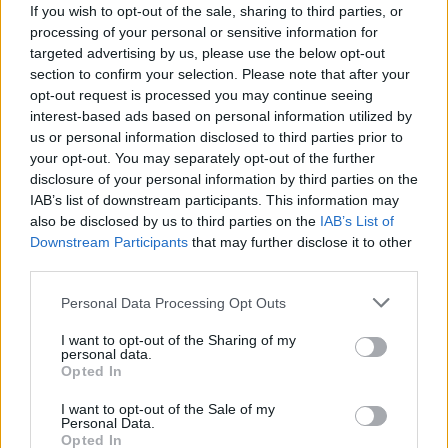
If you wish to opt-out of the sale, sharing to third parties, or
22:05
processing of your personal or sensitive information for
Τζόκερ: Αυτοί είναι οι τυχεροί αριθμοί που κερδίζουν
targeted advertising by us, please use the below opt-out
πάνω από 2 εκατ. ευρώ
section to confirm your selection. Please note that after your
opt-out request is processed you may continue seeing
21:56
interest-based ads based on personal information utilized by
Συρία: Βόμβα εξερράγη σε λεωφορείο κοντά στη
us or personal information disclosed to third parties prior to
Δαμασκό – Τουλάχιστον 2 νεκροί και 13 τραυματίες
your opt-out. You may separately opt-out of the further
disclosure of your personal information by third parties on the
21:43
IAB’s list of downstream participants. This information may
Απίστευτο περιστατικό σε αγώνα μπέιζμπολ: Μπαστούνι
also be disclosed by us to third parties on the
IAB’s List of
παίκτη εκτοξεύτηκε στις κερκίδες και τραυμάτισε θεατή
Downstream Participants
that may further disclose it to other
- Δείτε βίντεο
third parties.
21:30
Personal Data Processing Opt Outs
Γκουτέρες: Άμεσος τερματισμός των επιθέσεων κατά
I want to opt-out of the Sharing of my
αμάχων σε Ουκρανία και Ρωσία
personal data.
Opted In
21:26
Αδιάκοπες οι ροές μεταναστών στην Κρήτη: Νέα
I want to opt-out of the Sale of my
Personal Data.
«καραβιά» στον Τσούτσουρα - Ανάμεσά τους γυναίκες
Opted In
και μικρά παιδιά