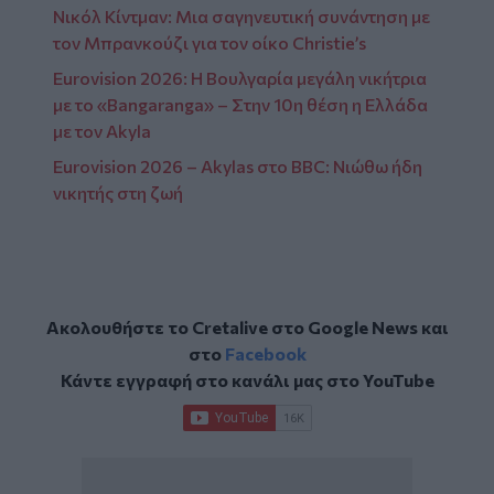
Νικόλ Κίντμαν: Μια σαγηνευτική συνάντηση με
τον Μπρανκούζι για τον οίκο Christie’s
Eurovision 2026: Η Βουλγαρία μεγάλη νικήτρια
με το «Bangaranga» – Στην 10η θέση η Ελλάδα
με τον Akyla
Eurovision 2026 – Akylas στο BBC: Νιώθω ήδη
νικητής στη ζωή
Ακολουθήστε το Cretalive στο
Google News
και
στο
Facebook
Κάντε εγγραφή στο κανάλι μας στο
YouTube