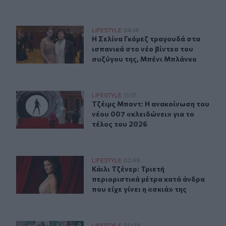
Η Σελίνα Γκόμεζ συμμετέχει στο μουσικό βίντεο τραγο
LIFESTYLE
04:14
Η Σελίνα Γκόμεζ τραγουδά στα ισπα
Η Σελίνα Γκόμεζ τραγουδά στα
ισπανικά στο νέο βίντεο του
συζύγου της, Μπένι Μπλάνκο
Τζέιμς Μποντ: Η ανακοίνωση του νέου 007 «κλειδώνει» 
LIFESTYLE
11:17
Τζέιμς Μποντ: Η ανακοίνωση του νέ
Τζέιμς Μποντ: Η ανακοίνωση του
νέου 007 «κλειδώνει» για το
τέλος του 2026
Κάιλι Τζένερ: Τριετή περιοριστικά μέτρα κατά άνδρα που 
LIFESTYLE
02:49
Κάιλι Τζένερ: Τριετή περιοριστικά μ
Κάιλι Τζένερ: Τριετή
περιοριστικά μέτρα κατά άνδρα
που είχε γίνει η «σκιά» της
LIFESTYLE
00:28